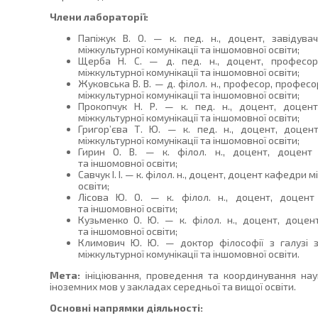
Члени лабораторії:
Папіжук В. О. — к. пед. н., доцент, завідув
міжкультурної комунікації та іншомовної освіти;
Щерба Н. С. — д. пед. н., доцент, професо
міжкультурної комунікації та іншомовної освіти;
Жуковська В. В. — д. філол. н., професор, профес
міжкультурної комунікації та іншомовної освіти;
Прокопчук Н. Р. — к. пед. н., доцент, доцен
міжкультурної комунікації та іншомовної освіти;
Григор’єва Т. Ю. — к. пед. н., доцент, доце
міжкультурної комунікації та іншомовної освіти;
Гирин О. В. — к. філол. н., доцент, доцент 
та іншомовної освіти;
Савчук І. І. — к. філол. н., доцент, доцент кафедри 
освіти;
Лісова Ю. О. — к. філол. н., доцент, доцент 
та іншомовної освіти;
Кузьменко О. Ю. — к. філол. н., доцент, доцен
та іншомовної освіти;
Климович Ю. Ю. — доктор філософії з галузі з
міжкультурної комунікації та іншомовної освіти.
Мета:
ініціювання, проведення та координування нау
іноземних мов у закладах середньої та вищої освіти.
Основні напрямки діяльності: