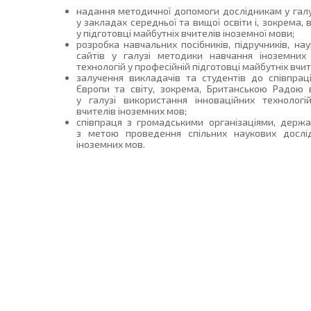
надання методичної допомоги дослідникам у гал
у закладах середньої та вищої освіти і, зокрема,
у підготовці майбутніх вчителів іноземної мови;
розробка навчальних посібників, підручників, на
сайтів у галузі методики навчання іноземних
технологій у професійній підготовці майбутніх вчит
залучення викладачів та студентів до співпра
Європи та світу, зокрема, Британською Радою в
у галузі використання інноваційних технологі
вчителів іноземних мов;
співпраця з громадськими організаціями, держ
з метою проведення спільних наукових дослі
іноземних мов.