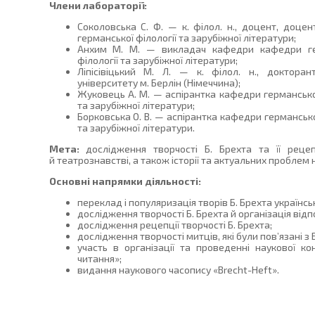
Члени лабораторії:
Соколовська С. Ф. — к. філол. н., доцент, доце
германської філології та зарубіжної літератури;
Анхим М. М. — викладач кафедри кафедри ге
філології та зарубіжної літератури;
Ліпісівіцький М. Л. — к. філол. н., докторан
університету м. Берлін (Німеччина);
Жуковець А. М. — аспірантка кафедри германської
та зарубіжної літератури;
Борковська О. В. — аспірантка кафедри германсько
та зарубіжної літератури.
Мета:
дослідження творчості Б. Брехта та її рецепц
й театрознавстві, а також історії та актуальних проблем 
Основні напрямки діяльності:
переклад і популяризація творів Б. Брехта українс
дослідження творчості Б. Брехта й організація відп
дослідження рецепції творчості Б. Брехта;
дослідження творчості митців, які були пов’язані з 
участь в організації та проведенні наукової кон
читання»;
видання наукового часопису «Brecht-Heft».