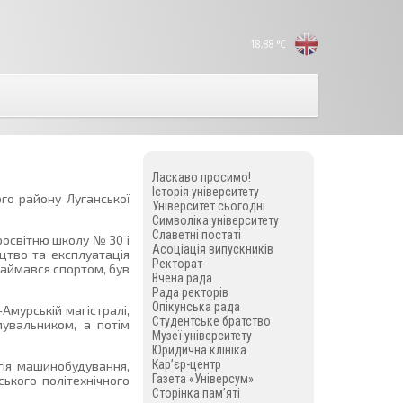
18,88
°C
Ласкаво просимо!
Історія університету
го району Луганської
Університет сьогодні
Символіка університету
Славетні постаті
оосвітню школу № 30 і
Асоціація випускників
цтво та експлуатація
Ректорат
 займався спортом, був
Вчена рада
Рада ректорів
Опікунська рада
Амурській магістралі,
Студентське братство
мувальником, а потім
Музеї університету
Юридична клініка
Кар’єр-центр
гія машинобудування,
Газета «Універсум»
ського політехнічного
Сторінка пам’яті