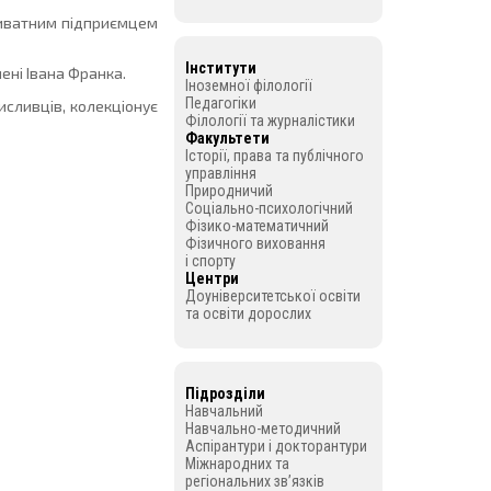
риватним підприємцем
Інститути
ені Івана Франка.
Іноземної філології
Педагогіки
исливців, колекціонує
Філології та журналістики
Факультети
Історії, права та публічного
управління
Природничий
Соціально-психологічний
Фізико-математичний
Фізичного виховання
і спорту
Центри
Доуніверситетської освіти
та освіти дорослих
Підрозділи
Навчальний
Навчально-методичний
Аспірантури і докторантури
Міжнародних та
регіональних зв’язків