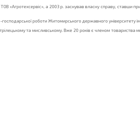
ТОВ «Агротехсервіс», а 2003 р. заснував власну справу, ставши п
о-господарської роботи Житомирського державного університету ім
стрілецькому та мисливському. Вже 20 років є членом товариства м