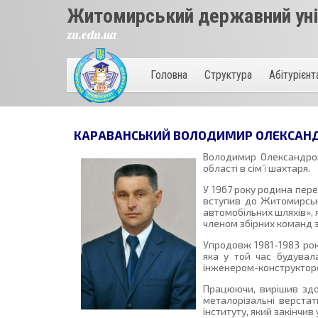
Житомирський державний унів
zu.edu.ua
Головна
Структура
Абітурієн
КАРАВАНСЬКИЙ ВОЛОДИМИР ОЛЕКСАН
Володимир Олександрови
області в сім’ї шахтаря.
У 1967 року родина пер
вступив до Житомирсько
автомобільних шляхів», я
членом збірних команд з
Упродовж 1981-1983 рок
яка у той час будувал
інженером-конструктор
Працюючи, вирішив здоб
металорізальні верстат
інституту, який закінчив 