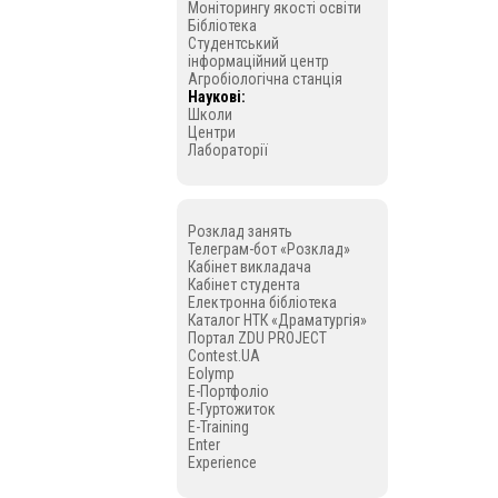
Моніторингу якості освіти
Бібліотека
Студентський
інформаційний центр
Агробіологічна станція
Наукові:
Школи
Центри
Лабораторії
Розклад занять
Телеграм-бот «Розклад»
Кабінет викладача
Кабінет студента
Електронна бібліотека
Каталог НТК «Драматургія»
Портал ZDU PROJECT
Contest.UA
Eolymp
E-Портфоліо
E-Гуртожиток
E-Training
Enter
Experience