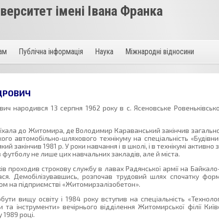
ерситет імені Івана Франка
там
Публічна інформація
Наука
Міжнародні відносини
ДРОВИЧ
ч народився 13 серпня 1962 року в с. Ясеновське Ровеньківсько
еїхала до Житомира, де Володимир Караванський закінчив загальн
го автомобільно-шляхового технікуму на спеціальність «Будівни
кий закінчив 1981 р. У роки навчання і в школі, і в технікумі активно
 футболу не лише цих навчальних закладів, але й міста.
ів проходив строкову службу в лавах Радянської армії на Байкало-
ася. Демобілізувавшись, розпочав трудовий шлях спочатку фор
ом на підприємстві «Житомирзалізобетон».
ути вищу освіту і 1984 року вступив на спеціальність «Техноло
и та інструменти» вечірнього відділення Житомирської філії Київ
у 1989 році.