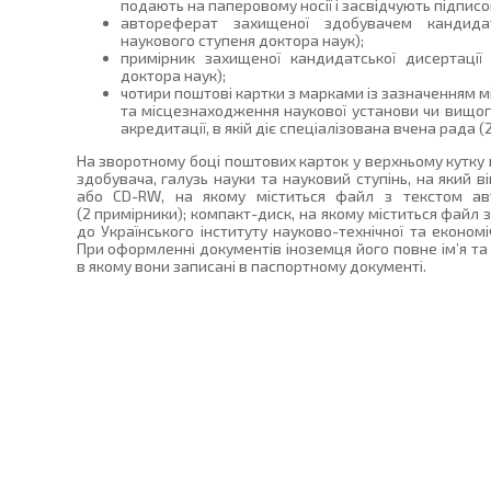
подають на паперовому носії і засвідчують підпис
автореферат захищеної здобувачем кандидат
наукового ступеня доктора наук);
примірник захищеної кандидатської дисертації
доктора наук);
чотири поштові картки з марками із зазначенням м
та місцезнаходження наукової установи чи вищого 
акредитації, в якій діє спеціалізована вчена рада (2
На зворотному боці поштових карток у верхньому кутку в
здобувача, галузь науки та науковий ступінь, на який в
або CD-RW, на якому міститься файл з текстом авт
(2 примірники); компакт-диск, на якому міститься файл 
до Українського інституту науково-технічної та економіч
При оформленні документів іноземця його повне ім’я та
в якому вони записані в паспортному документі.