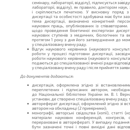
семінару, лабораторії, відділу), підписується зав
лабораторії, відділу), як правило, доктором наук
і скріплюється печаткою. У висновку поряд з
дисертації та особистості здобувача має бути за
тема дисертації, визначено конкретний персо
наукових праць, опублікованих із співавторами.
щодо проведення біоетичної експертизи дисерт
наукових ступенів з медичних, біологічних та 
протягом 1 року з дня його затвердження до мом
у спеціалізовану вчену раду.
Відгук наукового керівника (наукового консуль
роботи у процесі підготовки дисертації, засві
роботи наукового керівника (наукового консультан
подаються до спеціалізованої вченої ради відпові
у спеціалізовану вчену раду і після прийняття зая
До документів додаються:
дисертація, оформлена згідно зі встановленими
переплетених і підписаних автором, необхідн
до Національної бібліотеки України ім. В. І. Вер
установи, де створено спеціалізовану вчену раду, 
автореферат дисертації, оформлений згідно зі в
автором на обкладинці (2 примірники);
монографії, авторські свідоцтва (копії), статті (ко
матеріали наукових конференцій, конгресів, си
перераховані в авторефераті. У випадку подання 
бути зазначені точні і повні вихідні дані відпо