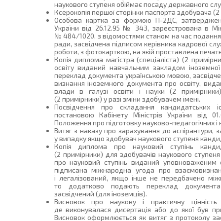
наукового ступеня обіймає посаду державного сл
Ксерокопія першої сторінки паспорта здобувача (2
Особова картка за формою П-2ДС, затверджена
України від 26.12.95 № 343, зареєстрована в Міні
№ 484/1020, з відомостями станом на час подання 
ради, засвідчена підписом керівника кадрової сл
роботи, з фотокарткою, на якій проставлена печатка
Копія диплома магістра (спеціаліста) (2 примірн
освіту виданий навчальним закладом іноземно
переклад документа українською мовою, засвідчен
визнання іноземного документа про освіту, вид
влади в галузі освіти і науки (2 примірники)
(2 примірники) у разі зміни здобувачем імені.
Посвідчення про складання кандидатських 
постановою Кабінету Міністрів України від 
Положення про підготовку науково-педагогічних і н
Витяг з наказу про зарахування до аспірантури, 
у випадку якщо здобувач наукового ступеня кандид
Копія диплома про науковий ступінь канди
(2 примірники) для здобувачів наукового ступеня
про науковий ступінь виданий уповноваженим 
підписана міжнародна угода про взаємовизнанн
і легалізований, якщо інше не передбачено мі
то додатково подають переклад документа 
засвідчений (для іноземців).
Висновок про наукову і практичну цінність д
де виконувалася дисертація або до якої був пр
Висновок оформлюється як витяг з протоколу з