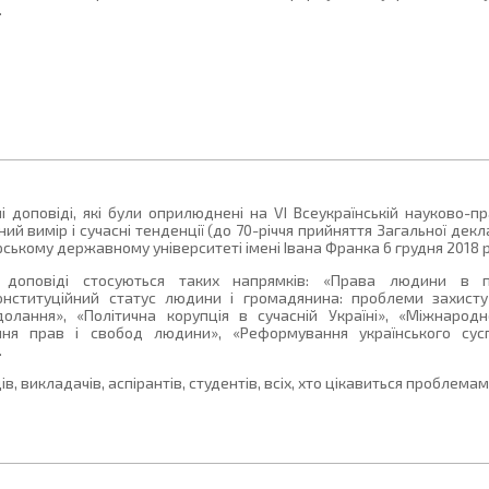
.
і доповіді, які були оприлюднені на VI Всеукраїнській науково-п
ий вимір і сучасні тенденції (до 70-річчя прийняття Загальної декл
ькому державному університеті імені Івана Франка 6 грудня 2018 р
 доповіді стосуються таких напрямків: «Права людини в пр
нституційний статус людини і громадянина: проблеми захисту»
одолання», «Політична корупція в сучасній Україні», «Міжнарод
ення прав і свобод людини», «Реформування українського сусп
.
в, викладачів, аспірантів, студентів, всіх, хто цікавиться проблема