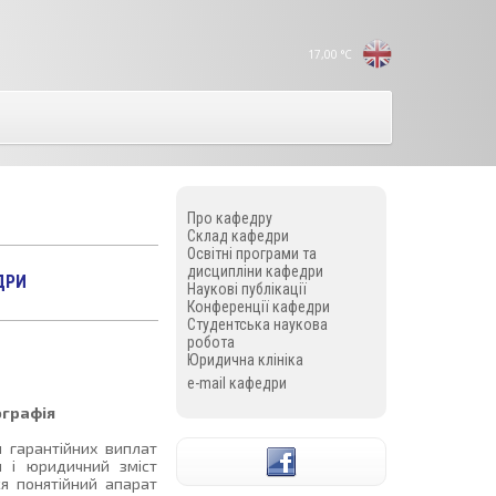
17,00
°C
Про кафедру
Склад кафедри
Освітні програми та
дисципліни кафедри
ДРИ
Наукові публікації
Конференції кафедри
Студентська наукова
робота
Юридична клініка
e-mail кафедри
ографія
 гарантійних виплат
й і юридичний зміст
ся понятійний апарат