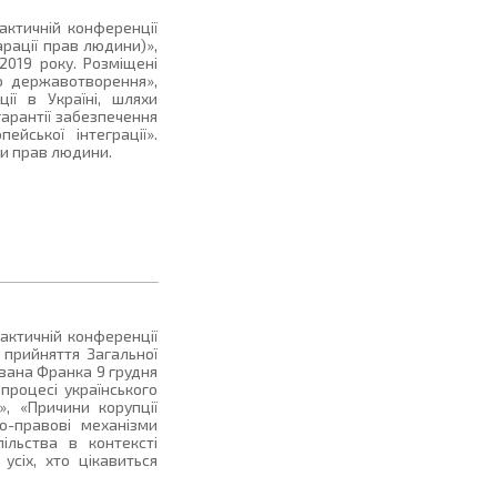
рактичній конференції
арації прав людини)»,
2019 року. Розміщені
го державотворення»,
ії в Україні, шляхи
гарантії забезпечення
йської інтеграції».
ми прав людини.
рактичній конференції
 прийняття Загальної
Івана Франка 9 грудня
процесі українського
, «Причини корупції
но-правові механізми
ільства в контексті
 усіх, хто цікавиться