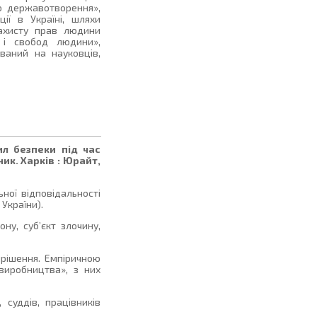
го державотворення»,
ії в Україні, шляхи
захисту прав людини
 і свобод людини»,
ований на науковців,
ил безпеки під час
ик. Харків : Юрайт,
ної відповідальності
України).
ну, суб’єкт злочину,
ирішення. Емпіричною
виробництва», з них
суддів, працівників