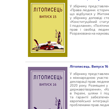
У збірнику представлен
«Права людини: історичн
що відбулася у Житоми
у збірнику доповіді с
«Конституційний стат
її подолання», «Політич
прав і свобод людини»
Розрахована на науковці
Літописець. Випуск 16
У збірнику представлені
з міжнародною участю «
декларації прав людини
2020 року. Розміщені у
державотворення», «Ко
в Україні, шляхи її п
та гарантії забезпеч
європейської інтеграції
проблемами прав люди