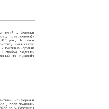
рактичній конференції
арації прав людини)»,
021 року. Публікації
онституційний статус
, «Політична корупція
в і свобод людини»,
ований на науковців,
актичній конференції
арації прав людини)»,
2022 року. Розміщені