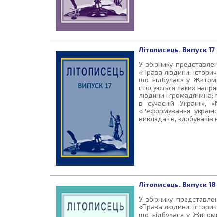
Літописець. Випуск 17
У збірнику представлен
«Права людини: історичн
що відбулася у Житоми
стосуються таких напря
людини і громадянина: п
в сучасній Україні»,
«Реформування українсь
викладачів, здобувачів 
Літописець. Випуск 18
У збірнику представлен
«Права людини: історичн
що відбулася у Житоми