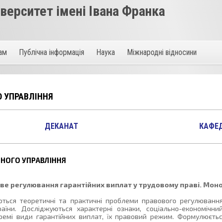
ерситет імені Івана Франка
там
Публічна інформація
Наука
Міжнародні відносини
О УПРАВЛІННЯ
ДЕКАНАТ
КАФЕ
ЧНОГО УПРАВЛІННЯ
ове регулювання гарантійних виплат у трудовому праві. Мон
ються теоретичні та практичні проблеми правового регулювання
аїни. Досліджуються характерні ознаки, соціально-економічни
кремі види гарантійних виплат, їх правовий режим. Формулюєть