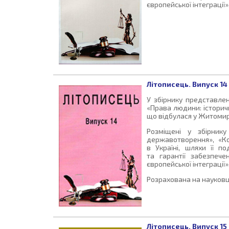
європейської інтеграції»
Літописець. Випуск 14
У збірнику представлен
«Права людини: історичн
що відбулася у Житомирс
Розміщені у збірнику
державотворення», «Ко
в Україні, шляхи її п
та гарантії забезпеч
європейської інтеграції»
Розрахована на науковці
Літописець. Випуск 15