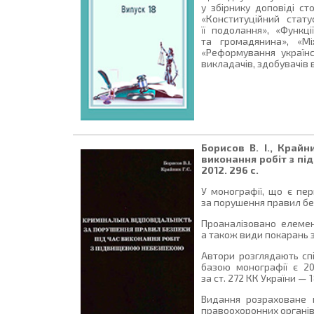
у збірнику доповіді с
«Конституційний стат
її подолання», «Функ
та громадянина», «Мі
«Реформування українсь
викладачів, здобувачів 
Борисов В. І., Край
виконання робіт з під
2012. 296 с.
У монографії, що є пер
за порушення правил без
Проаналізовано елемент
а також види покарань за
Автори розглядають спі
базою монографії є 2
за ст. 272 КК України — 1
Видання розраховане н
правоохоронних органів 