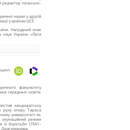
й редактор польсько-
оричної науки у другій
ації у країнах ЦСЄ.
аїни. Нагрудний знак
х наук України «Леся
оцент.
оричного факультету
ика середньої освіти.
хистив кандидатську
го руху опору Тараса
ному університеті ім.
й окупаційний режим
ня й боротьби (1941–
П. Драгоманова.