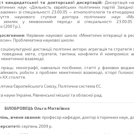
ст кандидатської та докторської дисертацій:
Дисертація на
тичних наук «Діяльність єврейських політичних партій Західної
заємин» зі спеціальності 23.00.05 — етнополітологія та етнодержа
уття наукового ступеня доктора політичних наук «Між
их землях у міжвоєнний період» зі спеціальності 23.00.05
 (2007 р.).
досягнення:
Керівник наукової школи «Міжетнічні інтеракції в ре
носин». Проблематика наукової школи.
соціокультурної дистанції; політичні актори: агрегація та стратегі
 поведінка: мета, стратегія, тактика; конфлікти й компроміси: 
міжетнічної взаємодії.
раць: монографії, навчальні посібники, статті у фахових виданн
аймають роботи з проблем міжетнічної взаємодії, історії Голокос
и ХХ століття.
літика Європейського Союзу, Політична система ЄС.
 науки України, Рівненської міської та обласної рад.
БІЛОБРОВЕЦЬ
Ольга Матвіївна
інь, вчене звання:
професор кафедри, доктор історичних наук, д
верситеті:
серпень 2009 р.