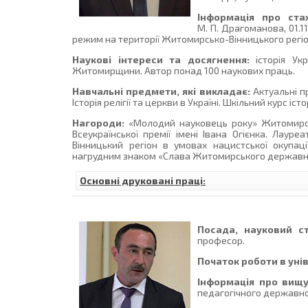
Інформація про ста
М. П. Драгоманова, 01.1
режим на території Житомирсько-Вінницького регіону
Наукові інтереси та досягнення:
історія Укр
Житомирщини. Автор понад 100 наукових праць.
Навчальні предмети, які викладає:
Актуальні пр
Історія релігії та церкви в Україні. Шкільний курс іс
Нагороди:
«Молодий науковець року» Житомирсько
Всеукраїнської премії імені Івана Огієнка. Лау
Вінницький регіон в умовах нацистської окупаці
нагрудним знаком «Слава Житомирського державного
Основні друковані праці:
Посада, науковий ст
професор.
Початок роботи в уні
Інформація про вищу
педагогічного державного