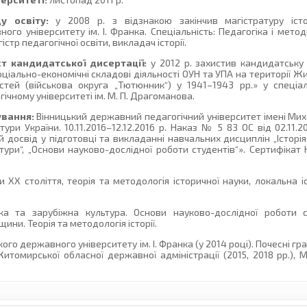
у освіту:
у 2008 р. з відзнакою закінчив магістратуру іст
го університету ім. І. Франка. Спеціальність: Педагогіка і метод
гістр педагогічної освіти, викладач історії.
т кандидатської дисертації:
у 2012 р. захистив кандидатську
соціально-економічні складові діяльності ОУН та УПА на території Жи
стей (військова округа „Тютюнник“) у 1941–1943 рр.» у спеціал
ічному університеті ім. М. П. Драгоманова.
ування:
Вінницький державний педагогічний університет імені Ми
тури України. 10.11.2016–12.12.2016 р. Наказ № 5 83 ОС від 02.11.20
досвід у підготовці та викладанні навчальних дисциплін „Історія 
ультури“, „Основи науково-дослідної роботи студентів“». Сертифік
ни ХХ століття, теорія та методологія історичної науки, локальна
ка та зарубіжна культура. Основи науково-дослідної роботи ст
ини. Теорія та методологія історії.
о державного університету ім. І. Франка (у 2014 році). Почесні 
Житомирської обласної державної адміністрації (2015, 2018 рр.), 