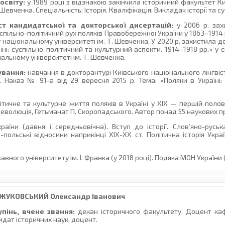
освіту:
у 1989 році з відзнакою закінчила історичний факультет 
Шевченка. Спеціальність: Історія. Кваліфікація: Викладач історії та 
ст кандидатської та докторської дисертацій:
у 2006 р. зах
спільно-політичний рух поляків Правобережної України у 1863–1914 р
у національному університеті ім. Т. Шевченка. У 2020 р. захистила 
їні: суспільно-політичний та культурний аспекти. 1914–1918 рр.» у с
нальному університеті ім. Т. Шевченка.
ування:
навчання в докторантурі Київського національного лінгвіс
рр. Наказ № 91-а від 29 вересня 2015 р. Тема: «Поляки в Україні:
тичне та культурне життя поляків в Україні у ХІХ — першій полови
 революція, Гетьманат П. Скоропадського. Автор понад 55 наукових п
раїни (давня і середньовічна). Вступ до історії. Слов’яно-руськ
-польські відносини наприкінці ХІХ-ХХ ст. Політична історія Укра
го університету ім. І. Франка (у 2018 році). Подяка МОН України (2
ЖУКОВСЬКИЙ
Олександр Іванович
пінь, вчене звання:
декан історичного факультету. Доцент ка
идат історичних наук, доцент.