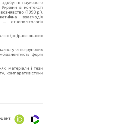
 здобуття наукового
 України в контексті
вознавство (1998 р.).
етнічна взаємодія
 — етнополітологія
аліях (не)ранжованих
я захисту етногрупових
амбівалентність форм
ях, матеріали і тези
ту, компаративістики
оцент.