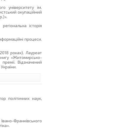
го університету ім.
цистський окупаційний
.)».
 регіональна історія
інформаційні процеси.
2018 роках). Лауреат
 книгу «Житомирсько-
 премії. Відзначений
 України.
ор політичних наук,
 Івано-Франківського
іка».