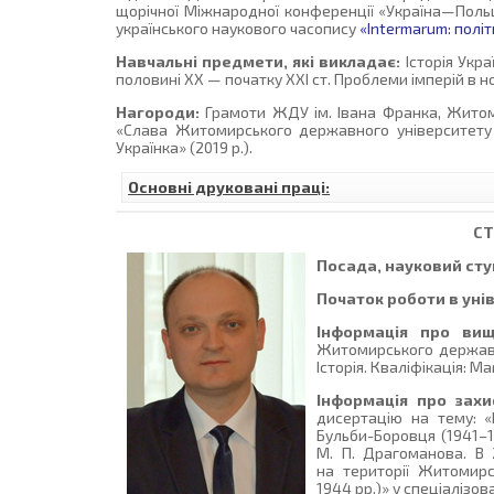
щорічної Міжнародної конференції «Україна—Польщ
українського наукового часопису
«Intermarum: політи
Навчальні предмети, які викладає:
Історія Укра
половині ХХ — початку ХХІ ст. Проблеми імперій в нов
Нагороди:
Грамоти ЖДУ ім. Івана Франка, Житомир
«Слава Житомирського державного університету і
Українка» (2019 р.).
Основні друковані праці:
С
Посада, науковий ступ
Початок роботи в уні
Інформація про вищ
Житомирського державно
Історія. Кваліфікація: Ма
Інформація про захи
дисертацію на тему: «
Бульби-Боровця (1941–19
М. П. Драгоманова. В 
на території Житомирс
1944 рр.)» у спеціалізов