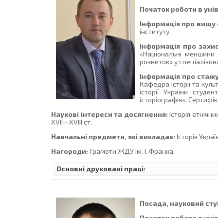
Початок роботи в уні
Інформація про вищу 
інституту.
Інформація про захис
«Національні меншини П
розвиток» у спеціалізов
Інформація про стаж
Кафедра історії та куль
історії України студен
історіографія». Сертифік
Наукові інтереси та досягнення:
Історія етнічни
ХVІІ—ХVІІІ ст.
Навчальні предмети, які викладає:
Історія Украї
Нагороди:
Грамоти ЖДУ ім. І. Франка.
Основні друковані праці:
Посада, науковий ступ
Початок роботи в уні