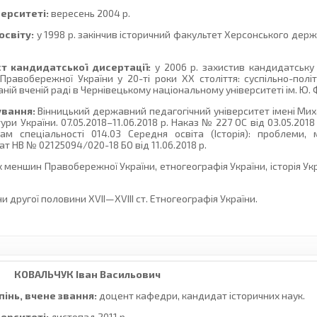
верситеті:
вересень 2004 р.
освіту:
у 1998 р. закінчив історичний факультет Херсонського дер
т кандидатської дисертації:
у 2006 р. захистив кандидатську
равобережної України у 20-ті роки ХХ століття: суспільно-полі
аній вченій раді в Чернівецькому національному університеті ім. Ю.
ування:
Вінницький державний педагогічний університет імені Ми
тури України. 07.05.2018–11.06.2018 р. Наказ № 227 ОС від 03.05.201
там спеціальності 014.03 Середня освіта (Історія): проблеми, 
ат НВ № 02125094/020-18 БО від 11.06.2018 р.
х меншин Правобережної України, етногеографія України, історія Ук
ни другої половини ХVІІ—ХVІІІ ст. Етногеографія України.
КОВАЛЬЧУК
Іван Васильович
інь, вчене звання:
доцент кафедри, кандидат історичних наук.
верситеті:
листопад 2011 р.