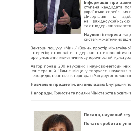
Інформація про захи
ступеня кандидата полі
українсько-єврейських в
Дисертація на здоб
на західноукраїнськ
та етнодержавознавство
Наукові інтереси та 
систем міжетнічних від
Вектори пошуку: «Ми» / «Вони»: простір міжетнічної 
інтересів; етнополітика держав та етнополітична
врегулювання міжетнічних суперечностей; культура 
Автор понад 200 наукових і науково-методичних п
конференцій. Чільне місце у творчості науковця з
геноцидів, новітньої історії країн Азії другої половин
Навчальні предмети, які викладає:
Внутрішня по
Нагороди:
Грамоти та подяки Міністерства освіти та
Посада, науковий ступ
Початок роботи в уні