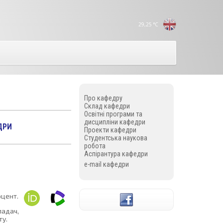
29,25
°C
Про кафедру
Склад кафедри
Освітні програми та
дисципліни кафедри
ДРИ
Проекти кафедри
Студентська наукова
робота
Аспірантура кафедри
e-mail кафедри
оцент.
ладач,
ту.