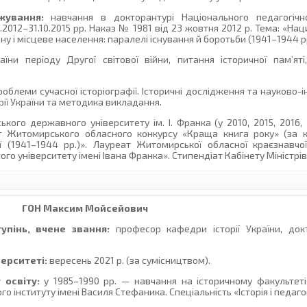
жування:
навчання в докторантурі Національного педагогічно
1.2012–31.10.2015 рр. Наказ № 1981 від 23 жовтня 2012 р. Тема: «На
 і місцеве населення: паралелі існування й боротьби (1941–1944 pp
аїни періоду Другої світової війни, питання історичної пам’яті,
облеми сучасної історіографії. Історичні дослідження та науково-
торії України та методика викладання.
го державного університету ім. І. Франка (у 2010, 2015, 2016, 
реат Житомирського обласного конкурсу «Краща книга року» (за
ї (1941–1944 рр.)». Лауреат Житомирської обласної краєзнавчої
 університету імені Івана Франка». Стипендіат Кабінету Міністрів
ГОН
Максим Мойсейович
упінь, вчене звання:
професор кафедри історії України, докт
верситеті:
вересень 2021 р. (за сумісництвом).
 освіту:
у 1985–1990 рр. — навчання на історичному факультеті
 інституту імені Василя Стефаника. Спеціальність «Історія і педагог