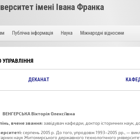
ерситет імені Івана Франка
там
Публічна інформація
Наука
Міжнародні відносини
О УПРАВЛІННЯ
ДЕКАНАТ
КАФЕ
ВЕНГЕРСЬКА
Вікторія Олексіївна
інь, вчене звання:
завідувач кафедри, доктор історичних наук, д
верситеті:
серпень 2005 р. До того, упродовж 1993–2005 рр., — вик
арних наук Житомирського державного технологічного університе