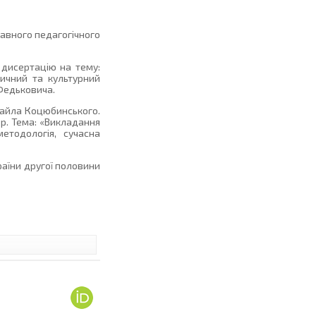
жавного педагогічного
 дисертацію на тему:
тичний та культурний
 Федьковича.
хайла Коцюбинського.
8 р. Тема: «Викладання
методологія, сучасна
раїни другої половини