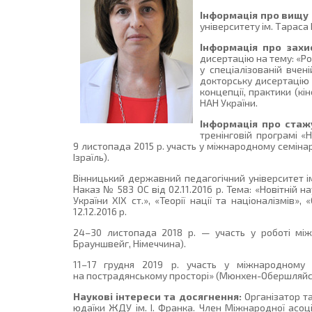
Інформація про вищу 
університету ім. Тараса
Інформація про захи
дисертацію на тему: «Ро
у спеціалізованій вчен
докторську дисертацію н
концепції, практики (кін
НАН України.
Інформація про стаж
тренінговій програмі «Н
9 листопада 2015 р. участь у міжнародному семіна
Ізраїль).
Вінницький державний педагогічний університет іме
Наказ № 583 ОС від 02.11.2016 р. Тема: «Новітній 
України XIX ст.», «Теорії нації та націоналізмів
12.12.2016 р.
24–30 листопада 2018 р. — участь у роботі між
Брауншвейг, Німеччина).
11–17 грудня 2019 р. участь у міжнародному с
на пострадянському просторі» (Мюнхен-Обершляйсх
Наукові інтереси та досягнення:
Організатор та
юдаїки ЖДУ ім. І. Франка. Член Міжнародної асоціа