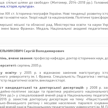
а: спільні шляхи до свободи» (Житомир, 2014–2018 рр.). Головни
ка, історія, культура»
.
їни ХІХ ст. Історична географія України. Нові тенденції розвитку іст
і та новітні часи. Теорії націй та націоналізмів. Політичні трансформ
ської міської та обласної рад, Міністерства освіти та науки Укр
мені Івана Франка». Медаль Національної академії педагогічни
ТЕЛЬНИКОВИЧ
Сергій Володимирович
інь, вчене звання:
професор кафедри, доктор історичних наук, д
верситеті:
серпень 2005 р.
у освіту:
у 2005 р. з відзнакою закінчив магістратуру іст
го університету ім. І. Франка. Спеціальність: Педагогіка і метод
гістр педагогічної освіти, викладач історії.
ст кандидатської та докторської дисертацій:
у 2008 р. за
Ідейно-політичні засади та практика українського національно
44 рр.)» у спеціалізованій вченій раді в Національному педагогіч
2016 р. захистив докторську дисертацію на тему: «Нацистськи
ько-Вінницького регіону і місцеве населення: паралелі існуван
аній вченій раді в Національному педагогічному університеті ім. М. 