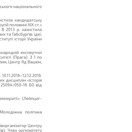
вського національного
истила кандидатську
гій половині ХІХ ст.»
. В 2013 р. захистила
 та Габсбургів: ідеї,
титуті історії України
жнародній експертної
итеті (Прага). З 1 по
алим, Центр Яд Вашем,
0.11.2016–12.12.2016.
их дисциплін «Історія
2125094/050-16 БО від
емократії» (Лейпциг-
«Молодіжна політика
піворганізатор Центру
їв). Член оргкомітету