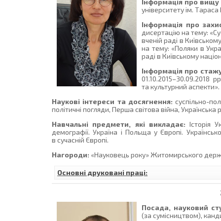
Інформація про вищу 
університету ім. Тараса 
Інформація про захи
дисертацію на тему: «Су
вченій раді в Київськом
на тему: «Поляки в Укра
раді в Київському націо
Інформація про стаж
01.10.2015–30.09.2018 
та культурний аспекти».
Наукові інтереси та досягнення:
суспільно-полі
політичні погляди, Перша світова війна, Українська
Навчальні предмети, які викладає:
Історія Ук
демографії. Україна і Польща у Європі. Українсько
в сучасній Європі.
Нагороди:
«Науковець року» Житомирського державно
Основні друковані праці:
Посада, науковий сту
(за сумісництвом), канд