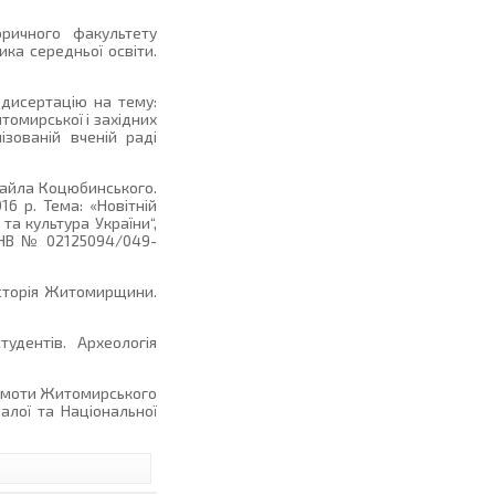
оричного факультету
ика середньої освіти.
 дисертацію на тему:
томирської і західних
ізованій вченій раді
хайла Коцюбинського.
16 р. Тема: «Новітній
та культура України“,
ат НВ № 02125094/049-
 історія Житомирщини.
удентів. Археологія
грамоти Житомирського
Малої та Національної