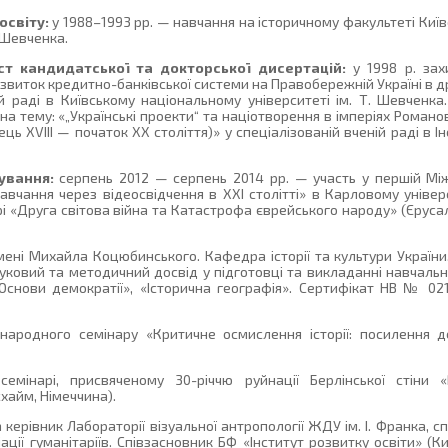
освіту:
у 1988–1993 рр. — навчання на історичному факультеті Киї
 Шевченка.
ст кандидатської та докторської дисертацій:
у 1998 р. зах
звиток кредитно-банківської системи на Правобережній Україні в дру
ій раді в Київському національному університеті ім. Т. Шевченка
а тему: «„Українські проекти“ та націотворення в імперіях Романових
ець ХVIII — початок ХХ століття)» у спеціалізованій вченій раді в Інс
ування:
серпень 2012 — серпень 2014 рр. — участь у першій Мі
авчання через відеосвідчення в XXI столітті» в Карловому універс
рі «Друга світова війна та Катастрофа єврейського народу» (Єрус
ні Михайла Коцюбинського. Кафедра історії та культури України. 1
науковий та методичний досвід у підготовці та викладанні навчальн
», «Основи демократії», «Історична географія». Сертифікат НВ № 0
народного семінару «Критичне осмислення історії: посилення д
емінарі, присвяченому 30-річчю руйнації Берлінської стіни 
айм, Німеччина).
 керівник Лабораторії візуальної антропології ЖДУ ім. І. Франка, с
ції гуманітаріїв. Співзасновник БФ «Інститут розвитку освіти» (Ки