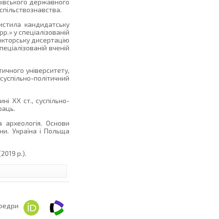
Київського державного
суспільствознавства.
истила кандидатську
р.» у спеціалізованій
докторську дисертацію
пеціалізованій вченій
тичного університету,
 суспільно-політичний
ні ХХ ст., суспільно-
раць.
а археологія. Основи
їни. Україна і Польща
019 р.).
федри