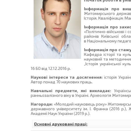
Інформація про вищ
Житомирського державно
Історія. Кваліфікація: Ма
Інформація про захис
«Політично-військові і 
районів Київської обла
в Національному педагог
Інформація про стаж
Кафедра історії та куль
науковий та методичний 
„Історія української к
16 БО від 12.12.2016 р.
Наукові інтереси та досягнення:
історія Украї
Автор понад 70 наукових праць.
Навчальні предмети, які викладає:
Українсь
ранньозалізного віку в Україні. Археологія Житомирщ
Нагороди:
«Молодий науковець року» Житомирськог
державного університету ім. І. Франка (2016 р.), 
Академії Наук України (2019 р.).
Основні друковані праці: