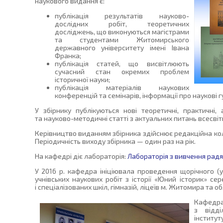
наукового видання є:
публікація результатів науково-
дослідних робіт, теоретичних
досліджень, що виконуються магістрами
та студентами Житомирського
державного університету імені Івана
Франка;
публікація статей, що висвітлюють
сучасний стан окремих проблем
історичної науки;
публікація матеріалів наукових
конференцій та семінарів, інформації про наукові г
У збірнику публікуються нові теоретичні, практичні, 
та науково-методичні статті з актуальних питань всесвітньо
Керівництво виданням збірника здійснює редакційна коле
Періодичність виходу збірника — один раз на рік.
На кафедрі діє лабораторія:
Лабораторія з вивчення радя
У 2016 р. кафедра ініціювала проведення щорічного (у
учнівських наукових робіт з історії «Юний історик» сер
і спеціалізованих шкіл, гімназій, ліцеїв м. Житомира та об
Кафедр
з відді
інститу