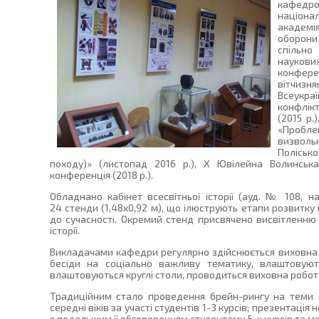
кафедро
націон
академ
оборони
спільн
наукови
конфере
вітчизн
Всеукраї
конфлікт
(2015 р.
«Пробл
визволь
Полісько
походу)» (листопад 2016 р.), Х Ювілейна Волинська
конференція (2018 р.).
Обладнано кабінет всесвітньої історії (ауд. № 108, 
24 стенди (1,48x0,92 м), що ілюструють етапи розвитку 
до сучасності. Окремий стенд присвячено висвітленн
історії.
Викладачами кафедри регулярно здійснюється виховна 
бесіди на соціально важливу тематику, влаштовуют
влаштовуються круглі столи, проводиться виховна робота
Традиційним стало проведення брейн-рингу на теми іст
середні віків за участі студентів 1-3 курсів; презентація
з подальшим її обговоренням студентами 5-х курсів та м