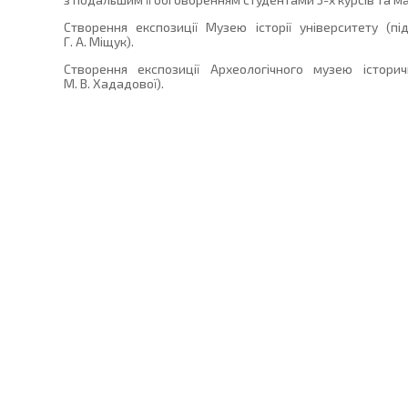
Створення експозиції Музею історії університету (п
Г. А. Міщук).
Створення експозиції Археологічного музею істори
М. В. Хададової).