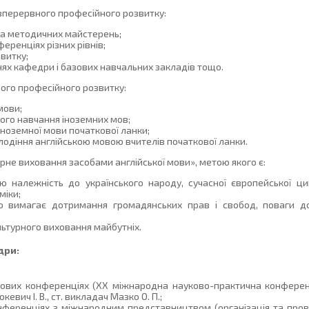
зперервного професійного розвитку:
 та методичних майстерень;
еренціях різних рівнів;
витку;
ннях кафедри і базових навчальних закладів тощо.
ого професійного розвитку:
мови;
ого навчання іноземних мов;
іноземної мови початкової ланки;
діння англійською мовою вчителів початкової ланки.
рне виховання засобами англійської мови», метою якого є:
 належність до українського народу, сучасної європейської циві
міки;
 вимагає дотримання громадянських прав і свобод, поваги до 
льтурного виховання майбутніх.
дри:
ових конференціях (ХХ міжнародна науково-практична конференці
кевич І. В., ст. викладач Мазко О. П.;
онференціях з міжнародним представництвом (організація та про