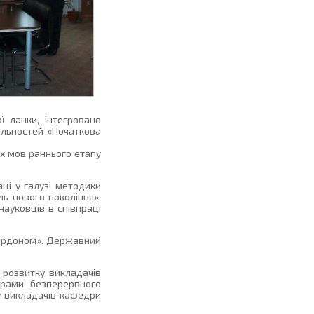
ї ланки, інтегровано
іальностей «Початкова
их мов раннього етапу
ці у галузі методики
ь нового покоління».
науковців в співпраці
кордоном». Державний
 розвитку викладачів
грами безперервного
у викладачів кафедри