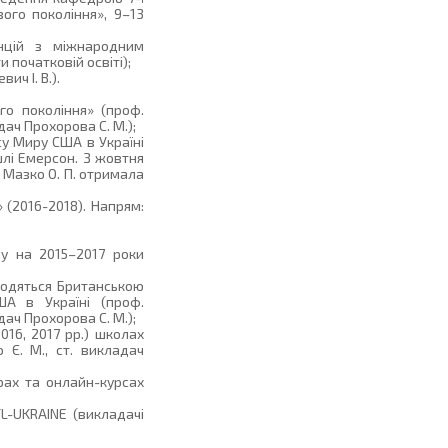
ого покоління», 9–13
енцій з міжнародним
початковій освіті);
ч І. В.).
го покоління» (проф.
адач Прохорова С. М.);
су Миру США в Україні
шлі Емерсон. З жовтня
 Мазко О. П. отримала
 (2016-2018). Напрям:
у на 2015–2017 роки
водяться Британською
А в Україні (проф.
адач Прохорова С. М.);
2016, 2017 рр.) школах
 Є. М., ст. викладач
рах та онлайн-курсах
L-UKRAINE (викладачі