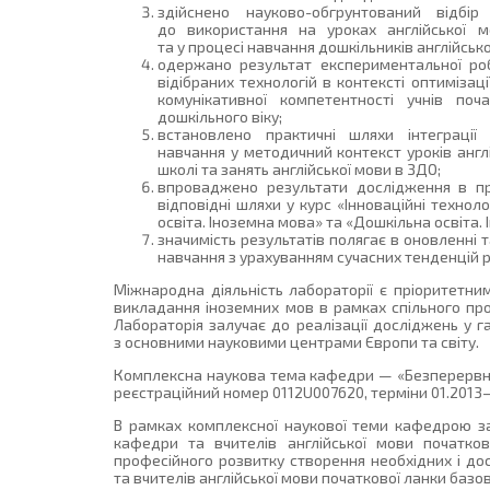
здійснено науково-обгрунтований відбір 
до використання на уроках англійської м
та у процесі навчання дошкільників англійсько
одержано результат експериментальної ро
відібраних технологій в контексті оптиміза
комунікативної компетентності учнів поч
дошкільного віку;
встановлено практичні шляхи інтеграції 
навчання у методичний контекст уроків англ
школі та занять англійської мови в ЗДО;
впроваджено результати дослідження в про
відповідні шляхи у курс «Інноваційні технол
освіта. Іноземна мова» та «Дошкільна освіта. 
значимість результатів полягає в оновленні 
навчання з урахуванням сучасних тенденцій р
Міжнародна діяльність лабораторії є пріоритетни
викладання іноземних мов в рамках спільного про
Лабораторія залучає до реалізації досліджень у г
з основними науковими центрами Європи та світу.
Комплексна наукова тема кафедри — «Безперервний
реєстраційний номер 0112U007620, терміни 01.2013–
В рамках комплексної наукової теми кафедрою з
кафедри та вчителів англійської мови початко
професійного розвитку створення необхідних і д
та вчителів англійської мови початкової ланки базо