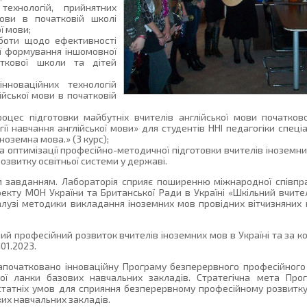
технологій, прийнятних
ови в початковій школі
ї мови;
боти щодо ефективності
ції формування іншомовної
аткової школи та дітей
інноваційних технологій
ійської мови в початковій
цес підготовки майбутніх вчителів англійської мови початково
огії навчання англійської мови» для студентів ННІ педагогіки спец
Іноземна мова.» (3 курс);
та оптимізації професійно-методичної підготовки вчителів іноземн
озвитку освітньої системи у державі.
м завданням. Лабораторія сприяє поширенню міжнародної співпра
екту МОН України та Британської Ради в Україні «Шкільний вчител
алузі методики викладання іноземних мов провідних вітчизняних 
 професійний розвиток вчителів іноземних мов в Україні та за 
01.2023.
апочатковано інноваційну Програму безперервного професійного
вої ланки базових навчальних закладів. Стратегічна мета Про
остатніх умов для сприяння безперервному професійному розвитк
вих навчальних закладів.