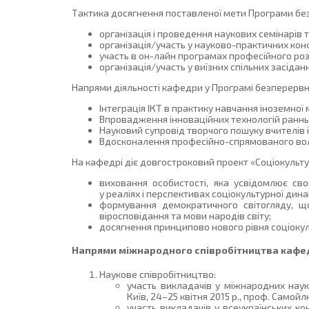
Тактика досягнення поставленої мети Програми бе
організація і проведення наукових семінарів
організація/участь у науково-практичних конф
участь в он-лайн програмах професійного роз
організація/участь у виїзних спільних засіда
Напрями діяльності кафедри у Програмі безперервн
Інтеграція ІКТ в практику навчання іноземної 
Впровадження інноваційних технологій раннь
Науковий супровід творчого пошуку вчителів 
Вдосконалення професійно-спрямованого воло
На кафедрі діє довгостроковий проект «Соціокульту
виховання особистості, яка усвідомлює свою
у реаліях і перспективах соціокультурної дина
формування демократичного світогляду, що
віросповідання та мови народів світу;
досягнення принципово нового рівня соціоку
Напрями міжнародного співробітництва кафе
Наукове співробітництво:
участь викладачів у міжнародних наук
Київ, 24–25 квітня 2015 р., проф. Самойлю
участь викладачів у всеукраїнських к