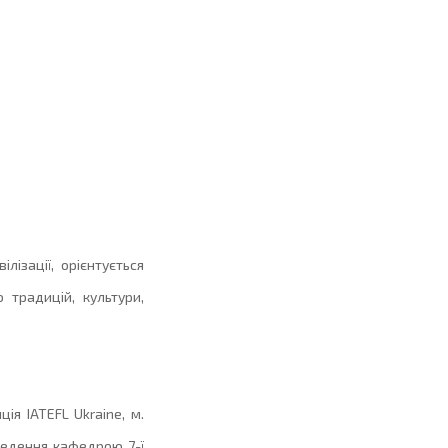
лізації, орієнтується
традицій, культури,
я IATEFL Ukraine, м.
ведення кафедрою 7-ї