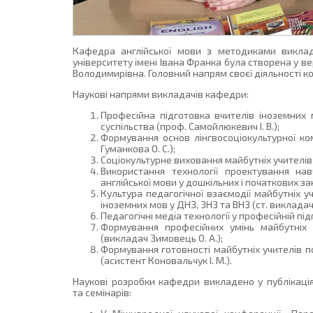
Кафедра англійської мови з методиками виклад
університету імені Івана Франка була створена у 
Володимирівна. Головний напрям своєї діяльності к
Наукові напрями викладачів кафедри:
Професійна підготовка вчителів іноземних 
суспільства (проф. Самойлюкевич І. В.);
Формування основ лінгвосоціокультурної ком
Гуманкова О. С.);
Соціокультурне виховання майбутніх учителів 
Використання технології проектування нав
англійської мови у дошкільних і початкових зак
Культура педагогічної взаємодії майбутніх у
іноземних мов у ДНЗ, ЗНЗ та ВНЗ (ст. викладач 
Педагогічні медіа технології у професійній під
Формування професійних умінь майбутніх у
(викладач Зимовець О. А.);
Формування готовності майбутніх учителів по
(асистент Коновальчук І. М.).
Наукові розробки кафедри викладено у публікаці
та семінарів: