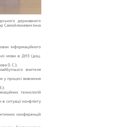
ирського державного
сор Самойлюкевич Інна
мовах інформаційного
кої мови в ДНЗ (доц.
ва О. С.);
 майбутнього вчителя
ня у процесі вивчення
.);
каційних технологій
 в ситуації конфлікту
актичних конференцій