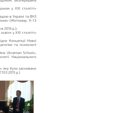
рдоном. Безперервна
оном у ХХІ столітті»
адою в Україні та ВНЗ
ління» (Житомир, 9–13
я 2016 р.);
світи у ХХІ столітті»
ідно Концепції Нової
гогіки та психології
ew Ukrainian School»,
логії Національного
», яку було засновано
.03.2015 р.)