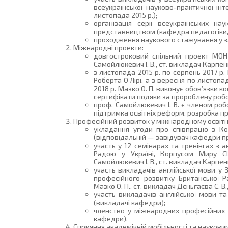
всеукраїнської науково-практичної ін
листопада 2015 р.);
організація серії всеукраїнських н
представництвом (кафедра педагогіки, 
проходження наукового стажування у зар
Міжнародні проекти:
довгостроковий спільний проект МОН 
Самойлюкевич І. В., ст. викладач Карпенк
з листопада 2015 р. по серпень 2017 р
Роберта О’Лірі, а з вересня по листоп
2018 р. Мазко О. П. виконує обов’язки 
сертифікати подяки за пророблену робо
проф. Самойлюкевич І. В. є членом роб
підтримка освітніх реформ, розробка пр
Професійний розвиток у міжнародному освітн
укладання угоди про співпрацю з К
(відповідальній — завідувач кафедри пр
участь у 12 семінарах та тренінгах з
Радою у Україні, Корпусом Миру С
Самойлюкевич І. В., ст. викладач Карпенк
участь викладачів англійської мови у Зи
професійного розвитку Британської Ра
Мазко О. П., ст. викладач Дєньгаєва С. В
участь викладачів англійської мови т
(викладачі кафедри);
членство у міжнародних професійних о
кафедри).
Сприяння академічній мобільності та наукови