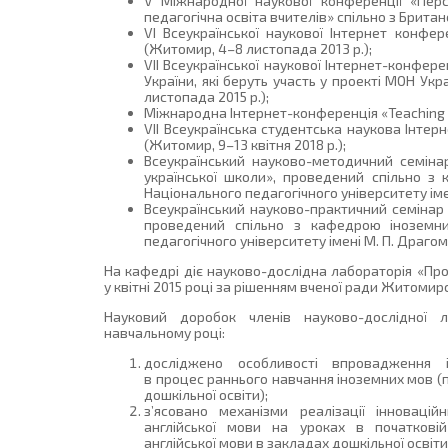
V Міжнародної наукової конференції «Пер
педагогічна освіта вчителів» спільно з Брита
VI Всеукраїнської наукової Інтернет конфе
(Житомир, 4–8 листопада 2013 р.);
VIІ Всеукраїнської наукової Інтернет-конфер
України, які беруть участь у проекті МОН Ук
листопада 2015 р.);
Міжнародна Інтернет-конференція «Teaching fo
VII Всеукраїнська студентська наукова Інтер
(Житомир, 9–13 квітня 2018 р.);
Всеукраїнський науково-методичний семінар
української школи», проведений спільно з
Національного педагогічного університету імен
Всеукраїнський науково-практичний семінар «T
проведений спільно з кафедрою іноземни
педагогічного університету імені М. П. Драгом
На кафедрі діє науково-дослідна лабораторія «Про
у квітні 2015 році за рішенням вченої ради Житомир
Науковий доробок членів науково-дослідної л
навчальному році:
досліджено особливості впровадження і
в процес раннього навчання іноземних мов (
дошкільної освіти);
з’ясовано механізми реалізації інновацій
англійської мови на уроках в початкові
англійської мови в закладах дошкільної освіти