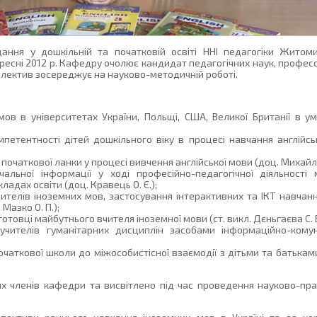
ання у дошкільній та початковій освіті ННІ педагогіки Житом
вересні 2012 р. Кафедру очолює кандидат педагогічних наук, профе
олектив зосереджує на науково-методичній роботі.
мов в університетах України, Польщі, США, Великої Британії в у
петентності дітей дошкільного віку в процесі навчання англійсь
початкової ланки у процесі вивчення англійської мови (доц. Михайло
чальної інформації у ході професійно-педагогічної діяльності
ладах освіти (доц. Кравець О. Є.);
чителів іноземних мов, застосування інтерактивних та ІКТ навчан
Мазко О. П.);
готовці майбутнього вчителя іноземної мови (ст. викл. Дєньгаєва С. В
чителів гуманітарних дисциплін засобами інформаційно-комуні
чаткової школи до міжособистісної взаємодії з дітьми та батьками
ях членів кафедри та висвітлено під час проведення науково-пр