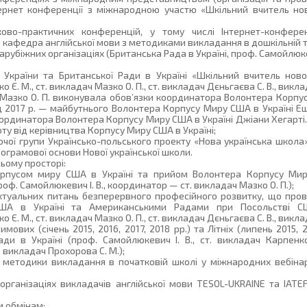
тернет конференції з міжнародною участю «Шкільний вчитель нов
ауково-практичних конференцій, у тому числі Інтернет-конфер
кафедра англійської мови з методиками викладання в дошкільній ти 
убіжних організаціях (Британська Рада в Україні, проф. Самойлюкеви
України та Британської Ради в Україні «Шкільний вчитель ново
о Є. М., ст. викладач Мазко О. П., ст. викладач Дєньгаєва С. В., викл
. Мазко О. П. виконувала обов’язки координатора Волонтера Корпу
ад 2017 р. — майбутнього Волонтера Корпусу Миру США в Україні Е
координатора Волонтера Корпусу Миру США в Україні Джіани Хегарті.
ту від керівництва Корпусу Миру США в Україні;
очої групи Українсько-польського проекту «Нова українська школа»
ограмової основи Нової української школи.
ьому просторі:
орпусом миру США в Україні та прийом Волонтера Корпусу Мир
оф. Самойлюкевич І. В., координатор — ст. викладач Мазко О. П.);
 актуальних питань безперервного професійного розвитку, що про
ША в Україні та Американськими Радами при Посольстві СШ
о Є. М., ст. викладач Мазко О. П., ст. викладач Дєньгаєва С. В., викл
мових (січень 2015, 2016, 2017, 2018 рр.) та Літніх (липень 2015, 
ди в Україні (проф. Самойлюкевич І. В., ст. викладач Карпенко
., викладач Прохорова С. М.);
а методики викладання в початковій школі у міжнародних вебіна
рганізаціях викладачів англійської мови TESOL-UKRAINE та IATEF
м обмінам: