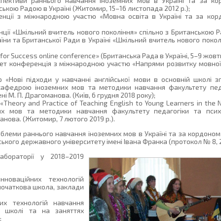
спективи раннього навчання іноземних мов в Україні та за ко
нською Радою в Україні (Житомир, 15–16 листопада 2012 р.);
ренції з міжнародною участю «Мовна освіта в Україні та за корд
енції «Шкільний вчитель нового покоління» спільно з Британською Р
раїни та Британської Ради в Україні «Шкільний вчитель нового поко
r Success online conference» (Британська Рада в Україні, 5–9 жовтн
нет конференція з міжнародною участю «Напрями розвитку мовної о
 «Нові підходи у навчанні англійської мови в основній школі зг
 кафедрою іноземних мов та методики навчання факультету педа
і М. П. Драгоманова. (Київ, 6 грудня 2018 року);
heory and Practice of Teaching English to Young Learners in the N
х мов та методики навчання факультету педагогіки та психо
анова. (Житомир, 7 лютого 2019 р.).
блеми раннього навчання іноземних мов в Україні та за кордоном
ського державного університету імені Івана Франка (протокол № 8, 27
абораторії у 2018–2019
нноваційних технологій
початкова школа, заклади
них технологій навчання
й школі та на заняттях
;