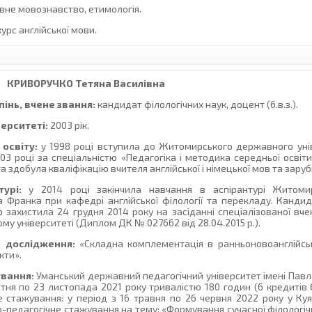
авне мовознавство, етимологія.
урс англійської мови.
КРИВОРУЧКО
Тетяна Василівна
інь, вчене звання:
кандидат філологічних наук, доцент (б.в.з.).
верситеті:
2003 рік.
освіту:
у 1998 році вступила до Житомирського державного унів
003 році за спеціальністю «Педагогіка і методика середньої освіт
та здобула кваліфікацію вчителя англійської і німецької мов та заруб
урі:
у 2014 році закінчила навчання в аспірантурі Житоми
на Франка при кафедрі англійської філології та перекладу. Канди
 захистила 24 грудня 2014 року на засіданні спеціалізованої вчен
у університеті (Диплом ДК № 027662 від 28.04.2015 р.).
 дослідження:
«Складна комплементація в ранньоновоанглійськ
кти».
ування:
Уманський державний педагогічний університет імені Павл
овтня по 23 листопада 2021 року тривалістю 180 годин (6 кредитів
е стажування: у період з 16 травня по 26 червня 2022 року у Куя
-педагогічне стажування на тему: «Формування сучасної філологічн