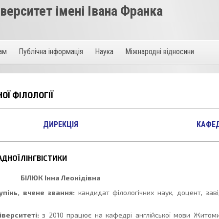
ерситет імені Івана Франка
там
Публічна інформація
Наука
Міжнародні відносини
ОЇ ФІЛОЛОГІЇ
ДИРЕКЦІЯ
КАФЕ
ДНОЇ ЛІНГВІСТИКИ
БІЛЮК
Інна Леонідівна
пінь, вчене звання:
кандидат філологічних наук, доцент, зав
верситеті:
з 2010 працює на кафедрі англійської мови Житом