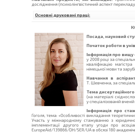
дослідження (психолінгвістичний аспект перекладу
Основні друковані праці:
К
Посада, науковий ступ
Початок роботи в уні
Інформація про вищу 
у 2008 році за спеціаль
кваліфікацію магістра 
німецької мови та заруб
Навчання в аспірант
Т. Шевченка, за спеціал
Тема дисертаційного
(на матеріалі cхідносл
у спеціалізованій вчені
Інформація про стаж
Гоголя, тема: «Особливості викладання теоретичних
Участь у міжнародному стажуванню з юридично
імплементації другого етапу угоди про асоціа
EuropeAid/139866/DH/SER/UA в обсязі 180 академічни