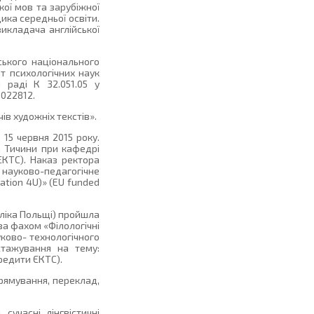
кої мов та зарубіжної
ика середньої освіти.
викладача англійської
ського національного
ат психологічних наук
 раді К 32.051.05 у
 022812.
ів художніх текстів».
15 червня 2015 року.
а Тичини при кафедрі
ЄКТС). Наказ ректора
 науково-педагогічне
ation 4U)» (EU funded
убліка Польщі) пройшла
за фахом «Філологічні
уково- технологічного
стажування на тему:
кредити ЄКТС).
прямування, переклад,
сучасні лінгвістичні