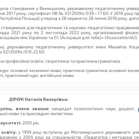
дила стажування у Вінницькому державному педагогічному універ
дня 2017 року, сертифікат НВ № 02125094/039—17 БО. У 2018 році 
еспубліка Польща) у період з 28 червня по 28 липня 2018 року, ди
стажування для педагогічних та науково-педагогічних працівникі
пада 2021 року по 2 листопада 2022 року, організований фінан
соціацію між Україною та ЄС (Асоціація для тебе)» (Association4U).
му державному педагогічному університеті імені Михайла Коцю
 № 02125094/019-22 БО.
ка професійної освіти, теоретична та практична граматика.
курс основної іноземної мови, практична граматика основної інозе
, практичний курс англійської мови.
ДЯЧУК
Наталія Валеріївна
упінь, вчене звання:
кандидат психологічних наук, доцент,
кої мови та прикладної лінгвістики.
верситеті:
2005 рік.
освіту:
у 1999 році вступила до Житомирського державного унів
ідзнакою у 2004 році за спеціальністю «Педагогіка і методика се