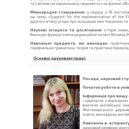
та її вплив на національну свідомість» за фахом «Філ
Міжнародне стажування:
у період з 18 листоп
на тему: «Support for the implementation of the E
другого етапу угоди про асоціацію між Україною та Є
Наукові інтереси та досягнення:
історія мови,
Виконую функції члена редакційної колегії Вісника 
Навчальні предмети, які викладає:
практични
порівняльна граматика, теорія та практика переклад
Основні друковані праці:
Посада, науковий ступ
Початок роботи в уні
Інформація про вищу 
і закінчила з відзнако
вчителя англійської мо
Житомирського державн
освіти, викладача англій
Навчання в аспіранту
науковий керівник докто