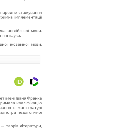
іжнародне стажування
дтримка імплементації
ика англійської мови.
ічні науки.
ної іноземної мови,
т імені Івана Франка
отримала кваліфікацію
чання в магістратурі
агістра педагогічної
 — теорія літератури,