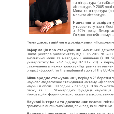
та література (англійсь
літератури. У 2005 році
Мова та література (анг
мови та літератури.
Навчання в аспіранту
університету імені Лесі
з 2014 року. Дисерта
Східноєвропейському на
Тема дисертаційного дослідження:
«Психологіч
Інформація про стажування:
Уманський державни
Наказ ректора університету від 13.05.2015 № 403
англійської мови та методики її навчання (з 04 б
університету № 242 о/д від 02.03.2020). У пері
стажування в межах проєкту «Підтримка імплемента
project «Support for the implementation of the EU-Uk
Міжнародне стажування:
у період з 25 березня 
науково-педагогічне стажування на тему: «Філологіч
науки» в обсязі 180 годин. У період з 18 по 25 жов
парку та IESF Міжнародної фундації науковців 
«Інноваційні форми сучасної освіти з використанням
Наукові інтереси та досягнення:
психолінгвісти
граматика англійської мови, прикладна лінгвістика.
Навчальні предмети, які викладає:
практичний