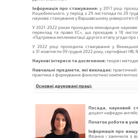
Інформація про стажування:
у 2017 році прохо
Коцюбинського, у період з 29 листопада по 29 гру
наукове стажування у Варшавському університеті (Р
У 2021-2022 роках проходила міжнародне наукове 
переклад та право ЄС», що проходив з 18 листо
«Підтримка імплементації другого етапу угоди про а
У 2022 році проходила стажування у Вінницько
з 31 жовтня по 09 грудня 2022 року, сертифікат НВ,
Наукові інтереси та досягнення:
теорія і методи
Навчальні предмети, які викладає:
практичний 
практика з формування фонологічної компетентності
Основні друковані праці:
Посада, науковий ст
доцент кафедри англійсь
Початок роботи в уні
Інформація про вищу 
Франка і закінчила з в