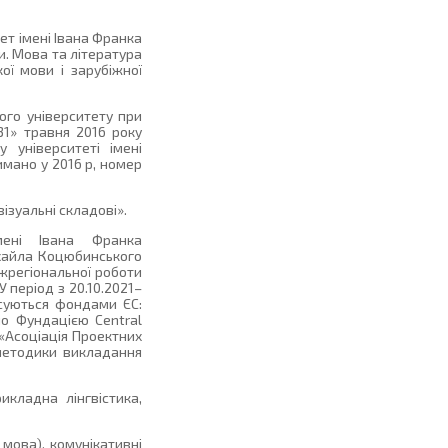
т імені Івана Франка
ти. Мова та література
кої мови і зарубіжної
го університету при
31» травня 2016 року
 університеті імені
имано у 2016 р, номер
ізуальні складові».
мені Івана Франка
ихайла Коцюбинського
іжрегіональної роботи
 період з 20.10.2021–
нсуються фондами ЄС:
но Фундацією Central
 «Асоціація Проектних
 методики викладання
рикладна лінгвістика,
 мова), комунікативні