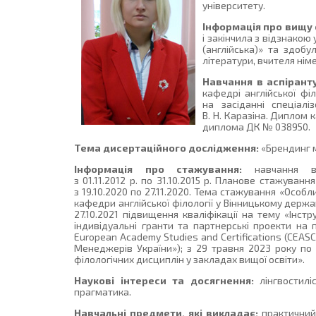
університету.
Інформація про вищу 
і закінчила з відзнакою
(англійська)» та здобу
літератури, вчителя німе
Навчання в аспіранту
кафедрі англійської фі
на засіданні спеціалі
В. Н. Каразіна. Диплом
диплома ДК № 038950.
Тема дисертаційного дослідження:
«Брендинг м
Інформація про стажування:
навчання в 
з 01.11.2012 р. по 31.10.2015 р. Планове стажува
з 19.10.2020 по 27.11.2020. Тема стажування «Особл
кафедри англійської філології у Вінницькому держа
27.10.2021 підвищення кваліфікації на тему «Інс
індивідуальні гранти та партнерські проекти на 
European Academy Studies and Certifications (CEAS
Менеджерів України»); з 29 травня 2023 року по
філологічних дисциплін у закладах вищої освіти».
Наукові інтереси та досягнення:
лінгвостиліс
прагматика.
Навчальні предмети, які викладає:
практичний 