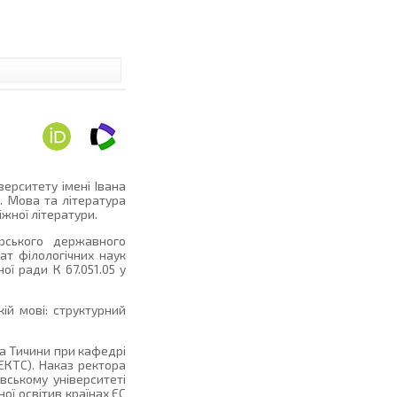
ерситету імені Івана
и. Мова та література
іжної літератури.
рського державного
дат філологічних наук
ої ради К 67.051.05 у
ій мові: структурний
а Тичини при кафедрі
 ЄКТС). Наказ ректора
вському університеті
ої освітив країнах ЄС