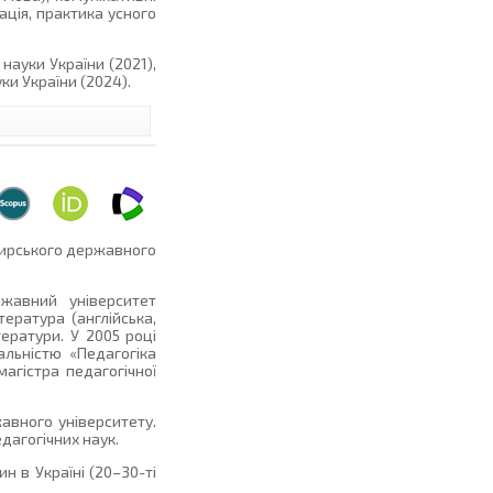
ація, практика усного
науки України (2021),
ки України (2024).
мирського державного
жавний університет
тература (англійська,
тератури. У 2005 році
альністю «Педагогіка
магістра педагогічної
авного університету.
дагогічних наук.
н в Україні (20–30-ті