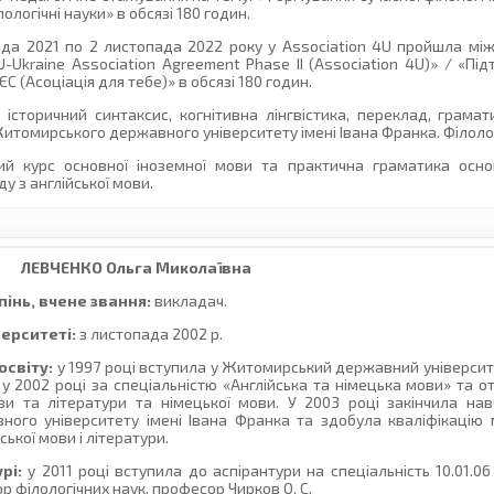
ологічні науки» в обсязі 180 годин.
ада 2021 по 2 листопада 2022 року у Association 4U пройшла м
U-Ukraine Association Agreement Phase II (Association 4U)» / «Пі
С (Асоціація для тебе)» в обсязі 180 годин.
 історичний синтаксис, когнітивна лінгвістика, переклад, грамат
Житомирського державного університету імені Івана Франка. Філолог
й курс основної іноземної мови та практична граматика основ
у з англійської мови.
ЛЕВЧЕНКО
Ольга Миколаївна
інь, вчене звання:
викладач.
верситеті:
з листопада 2002 р.
освіту:
у 1997 році вступила у Житомирський державний університе
ю у 2002 році за спеціальністю «Англійська та німецька мови» та 
ви та літератури та німецької мови. У 2003 році закінчила нав
ого університету імені Івана Франка та здобула кваліфікацію м
ської мови і літератури.
рі:
у 2011 році вступила до аспірантури на спеціальність 10.01.06
р філологічних наук, професор Чирков О. С.