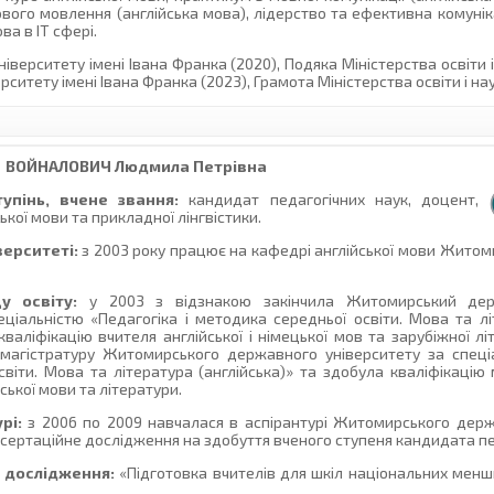
мового мовлення (англійська мова), лідерство та ефективна комунік
ва в ІТ сфері.
рситету імені Івана Франка (2020), Подяка Міністерства освіти і 
тету імені Івана Франка (2023), Грамота Міністерства освіти і нау
ВОЙНАЛОВИЧ
Людмила Петрівна
упінь, вчене звання:
кандидат педагогічних наук, доцент,
кої мови та прикладної лінгвістики.
верситеті:
з 2003 року працює на кафедрі англійської мови Жито
у освіту:
у 2003 з відзнакою закінчила Житомирський дер
еціальністю «Педагогіка і методика середньої освіти. Мова та лі
валіфікацію вчителя англійської і німецької мов та зарубіжної лі
 магістратуру Житомирського державного університету за спеці
світи. Мова та література (англійська)» та здобула кваліфікацію 
ської мови та літератури.
рі:
з 2006 по 2009 навчалася в аспірантурі Житомирського держ
исертаційне дослідження на здобуття вченого ступеня кандидата пе
 дослідження:
«Підготовка вчителів для шкіл національних менши