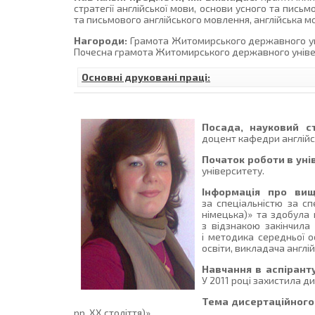
стратегії англійської мови, основи усного та пись
та письмового англійського мовлення, англійська мо
Нагороди:
Грамота Житомирського державного уніве
Почесна грамота Житомирського державного універси
Основні друковані праці:
Посада, науковий ст
доцент кафедри англійсь
Початок роботи в уні
університету.
Інформація про вищ
за спеціальністю за сп
німецька)» та здобула к
з відзнакою закінчила
і методика середньої о
освіти, викладача англій
Навчання в аспіранту
У 2011 році захистила д
Тема дисертаційного
рр. XX століття)».