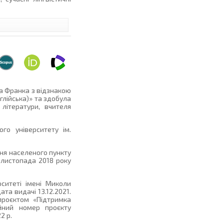
а Франка з відзнакою
нглійська)» та здобула
 літератури, вчителя
го університету ім.
.
ня населеного пункту
 листопада 2018 року
рситеті імені Миколи
та видачі 13.12.2021.
проєктом «Підтримка
ійний номер проєкту
2 р.