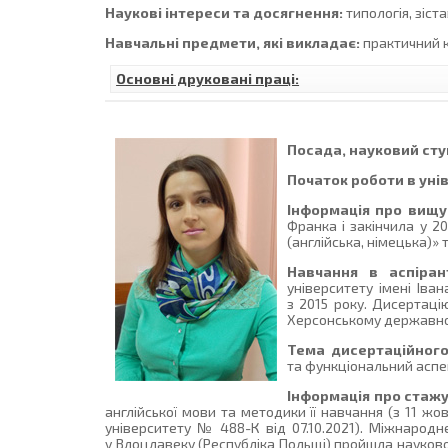
Наукові інтереси та досягнення:
типологія, зіст
Навчальні предмети, які викладає:
практичний к
Основні друковані праці:
Посада, науковий ступ
Початок роботи в уні
Інформація про вищу 
Франка і закінчила у 2
(англійська, німецька)» 
Навчання в аспірант
університету імені Іва
з 2015 року. Дисертацію
Херсонському державном
Тема дисертаційного
та функціональний аспе
Інформація про стаж
англійської мови та методики її навчання (з 11 ж
університету № 488-К від 07.10.2021). Міжнародн
у Влоцлавеку (Республіка Польщі) пройшла науково