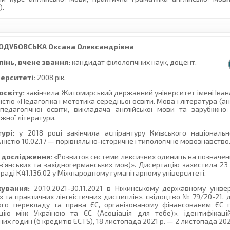
).
ОДУБОВСЬКА
Оксана Олександрівна
інь, вчене звання:
кандидат філологічних наук, доцент.
верситеті:
2008 рік.
освіту:
закінчила Житомирський державний університет імені Іван
ністю «Педагогіка і метотика середньої освіти. Мова і література (а
педагогічної освіти, викладача англійської мови та зарубіжної
іжної літератури.
урі:
у 2018 році закінчила аспірантуру Київського національно
ьністю 10.02.17 — порівняльно-історичне і типологічне мовознавство
 дослідження:
«Розвиток системи лексичних одиниць на позначен
ов’янських та західногерманських мов)». Дисертацію захистила 23
й раді К41.136.02 у Міжнародному гуманітарному університеті.
ування:
20.10.2021-30.11.2021 в Ніжинському державному уніве
 та практичних лінгвістичних дисциплін», свідоцтво № 79/20-21, да
го перекладу та права ЄС, організованому фінансованим ЄС 
цію між Україною та ЄС (Асоціація для тебе)», ідентифікац
х годин (6 кредитів ECTS), 18 листопада 2021 р. — 2 листопада 202