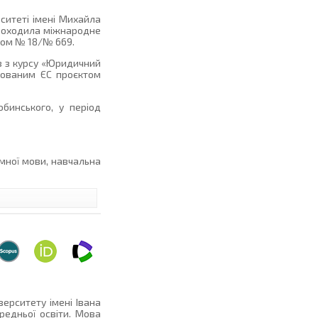
ситеті імені Михайла
проходила міжнародне
плом № 18/№ 669.
в з курсу «Юридичний
сованим ЄС проєктом
бинського, у період
мної мови, навчальна
ерситету імені Івана
редньої освіти. Мова