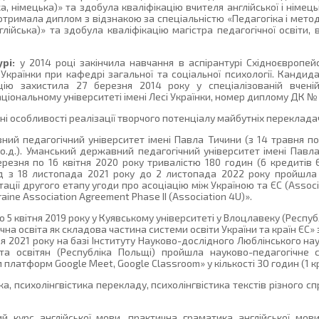
ка, німецька)» та здобула кваліфікацію вчителя англійської і німець
 отримала диплом з відзнакою за спеціальністю «Педагогіка і метод
лійська)» та здобула кваліфікацію магістра педагогічної освіти, 
рі:
у 2014 році закінчила навчання в аспірантурі Східноєвропей
 Українки при кафедрі загальної та соціальної психології. Кандид
цію захистила 27 березня 2014 року у спеціалізованій вченій
ціональному університеті імені Лесі Українки, номер диплому ДК №
ні особливості реалізації творчого потенціалу майбутніх перекладач
й педагогічний університет імені Павла Тичини (з 14 травня по 
 о.д.). Уманський державний педагогічний університет імені Павл
ерезня по 16 квітня 2020 року тривалістю 180 годин (6 кредитів 
од з 18 листопада 2021 року до 2 листопада 2022 року пройшла
ції другого етапу угоди про асоціацію між Україною та ЄС (Associ
raine Association Agreement Phase II (Association 4U)».
по 5 квітня 2019 року у Куявському університеті у Влоцлавеку (Респ
на освіта як складова частина системи освіти України та країн ЄС» 
тня 2021 року на базі Інституту Науково-дослідного Люблінського на
та освітян (Республіка Польщі) пройшла науково-педагогічне 
 платформ Google Meet, Google Classroom» у кількості ЗО годин (1 
ка, психолінгвістика перекладу, психолінгвістика текстів різного с
 курс англійської мови, практична граматика англійської мови, 