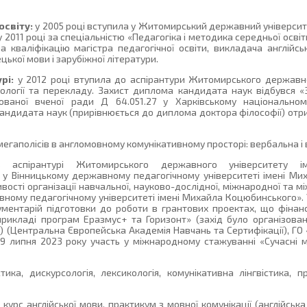
освіту:
у 2005 році вступила у Житомирський державний університе
 у 2011 році за спеціальністю «Педагогіка і методика середньої осві
ла кваліфікацію магістра педагогічної освіти, викладача англійсь
цької мови і зарубіжної літератури.
рі:
у 2012 році втупила до аспірантури Житомирського державно
лології та перекладу. Захист диплома кандидата наук відбувся «
зованої вченої ради Д 64.051.27 у Харківському національному
 кандидата наук (прирівнюється до диплома доктора філософії) отр
егаполісів в англомовному комунікативному просторі: вербальна і в
аспірантурі Житомирського державного університету і
ння у Вінницькому державному педагогічному університеті імені М
ивості організації навчальної, науково-дослідної, міжнародної та м
вному педагогічному університеті імені Михайла Коцюбинського». У
трументарій підготовки до роботи в грантових проектах, що фіна
прикладі програм Еразмус+ та Горизонт» (захід було організова
C) (Центральна Європейська Академія Навчань та Сертифікації), ГО
 9 липня 2023 року участь у міжнародному стажуванні «Сучасні
тика, дискурсологія, лексикологія, комунікативна лінгвістика, п
курс англійської мови, практикум з мовної комунікації (англійська