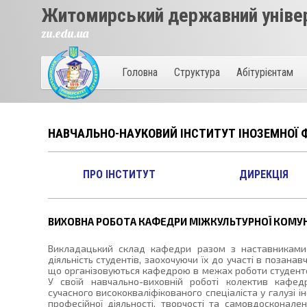
Житомирський державний універ
zu.edu.ua
Головна
Структура
Абітурієнтам
НАВЧАЛЬНО-НАУКОВИЙ ІНСТИТУТ ІНОЗЕМНОЇ Ф
ПРО ІНСТИТУТ
ДИРЕКЦІЯ
ВИХОВНА РОБОТА КАФЕДРИ МІЖКУЛЬТУРНОЇ КОМУНІ
Викладацький склад кафедри разом з наставниками 
діяльність студентів, заохочуючи їх до участі в позанав
що організовуються кафедрою в межах роботи студентсь
У своїй навчально-виховній роботі колектив кафед
сучасного висококваліфікованого спеціаліста у галузі ін
професійної діяльності, творчості та самовдосконале