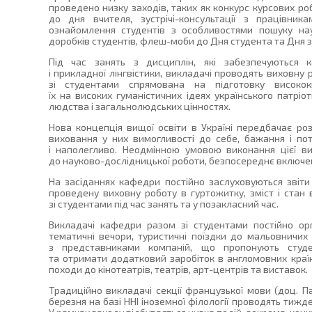
проведено низку заходів, таких як конкурс курсових робі
до дня вчителя, зустрічі-консультації з працівника
ознайомлення студентів з особливостями пошуку нау
доробків студентів, флеш-моби до Дня студента та Дня 
Під час занять з дисциплін, які забезпечуються к
і прикладної лінгвістики, викладачі проводять виховну 
зі студентами спрямована на підготовку висококв
їх на високих гуманістичних ідеях українського патрі
людства і загальнолюдських цінностях.
Нова концепція вищої освіти в Україні передбачає роз
виховання у них вимогливості до себе, бажання і по
і наполегливо. Неодмінною умовою виконання цієї в
до науково-дослідницької роботи, безпосереднє включен
На засіданнях кафедри постійно заслуховуються звіти
проведену виховну роботу в гуртожитку, зміст і стан
зі студентами під час занять та у позакласний час.
Викладачі кафедри разом зі студентами постійно ор
тематичні вечори, туристичні поїздки до мальовничих мі
з представниками компаній, що пропонують студ
та отримати додатковий заробіток в англомовних країн
походи до кінотеатрів, театрів, арт-центрів та виставок.
Традиційно викладачі секції французької мови (доц. Папі
березня на базі ННІ іноземної філології проводять тижд