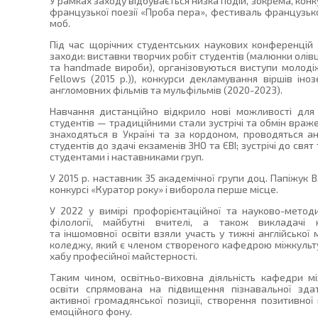
У рамках заходу відбувається низка подій, зокрема, кон
французької поезії «Проба пера», фестиваль французьк
моб.
Під час щорічних студентських наукових конференцій 
заходи: виставки творчих робіт студентів (малюнки олів
та handmade вироби), організовуються виступи молодіж
Fellows (2015 р.)), конкурси декламування віршів ін
англомовних фільмів та мульфільмів (2020-2023).
Навчання дистанційно відкрило нові можливості для
студентів — традиційними стали зустрічі та обмін враже
знаходяться в Україні та за кордоном, проводяться ан
студентів до здачі екзаменів ЗНО та ЄВІ; зустрічі до св
студентами і наставниками груп.
У 2015 р. наставник 35 академічної групи доц. Папіжук В
конкурсі «Куратор року» і виборола перше місце.
У 2022 у вимірі профорієнтаційної та науково-методи
філології, майбутні вчителі, а також викладачі к
та іншомовної освіти взяли участь у тижні англійської
коледжу, який є членом створеного кафедрою міжкультур
хабу професійної майстерності.
Таким чином, освітньо-виховна діяльність кафедри між
освіти спрямована на підвищення пізнавальної здат
активної громадянської позиції, створення позитивної
емоційного фону.