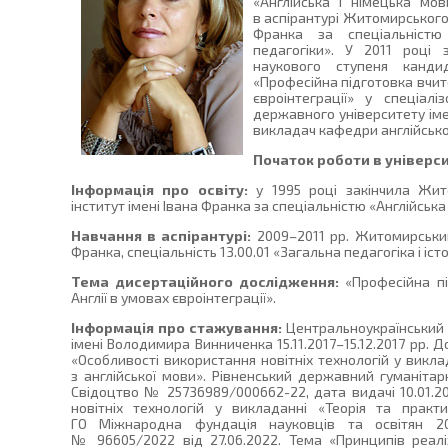
«Англійська і німецька мов
в аспірантурі Житомирського
Франка за спеціальністю 
педагогіки». У 2011 році
наукового ступеня канди
«Професійна підготовка вчите
євроінтеграції» у спеціал
державного університету іме
викладач кафедри англійської
Початок роботи в універси
Інформація про освіту:
у 1995 році закінчила Жит
інститут імені Івана Франка за спеціальністю «Англійська
Навчання в аспірантурі:
2009–2011 рр. Житомирський
Франка, спеціальність 13.00.01 «Загальна педагогіка і істо
Тема дисертаційного дослідження:
«Професійна пі
Англії в умовах євроінтеграції».
Інформація про стажування:
Центральноукраїнський 
імені Володимира Винниченка 15.11.2017–15.12.2017 рр. Д
«Особливості використання новітніх технологій у викла
з англійської мови». Рівненський державний гуманітарни
Свідоцтво № 25736989/000662-22, дата видачі 10.01.2
новітніх технологій у викладанні «Теорія та практ
ГО Міжнародна фундація науковців та освітян 20.0
№ 96605/2022 від 27.06.2022. Тема «Принципів реаліз