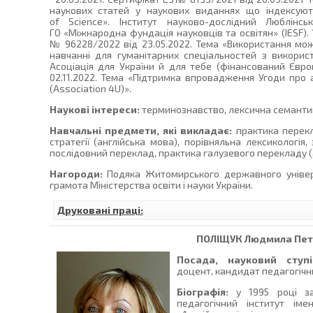
наукових статей у наукових виданнях що індексую
of Science». Інститут науково-дослідний Люблінськ
ГО «Міжнародна фундація науковців та освітян» (IESF). 
№ 96228/2022 від 23.05.2022. Тема «Використання мож
навчанні для гуманітарних спеціальностей з викори
Асоціація для України й для тебе (фінансований Євро
02.11.2022. Тема «Підтримка впровадження Угоди про а
(Association 4U)».
Наукові інтереси:
терминознавство, лексична семанти
Навчальні предмети, які викладає:
практика перекла
стратегії (англійська мова), порівняльна лексикологія,
послідовний переклад, практика галузевого перекладу (
Нагороди:
Подяка Житомирського державного універс
грамота Міністерства освіти і науки України.
Друковані праці:
ПОЛІЩУК
Людмила Пет
Посада, науковий ступі
доцент, кандидат педагогічни
Біографія:
у 1995 році за
педагогічний інститут ім