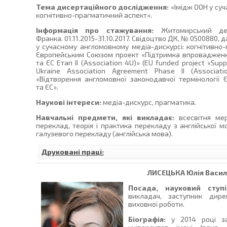
Тема дисертаційного дослідження:
«Імідж ООН у суч
когнітивно-прагматичний аспект».
Інформація про стажування:
Житомирський дер
Франка. 01.11.2015-31.10.2017. Свідоцтво ДК, № 0500880, д
у сучасному англомовному медіа-дискурсі: когнітивно
Європейським Союзом проект «Підтримка впровадженн
та ЄС Етап II (Association 4U)» (EU funded project «Sup
Ukraine Association Agreement Phase II (Association
«Відтворення англомовної законодавчої термінології 
та ЄС».
Наукові інтереси:
медіа-дискурс, прагматика.
Навчальні предмети, які викладає:
всесвітня мер
переклад, теорія і практика перекладу з англійської 
галузевого перекладу (англійська мова).
Друковані праці:
ЛИСЕЦЬКА
Юлія Васил
Посада, науковий ступі
викладач, заступник дире
виховної роботи.
Біографія:
у 2014 році за