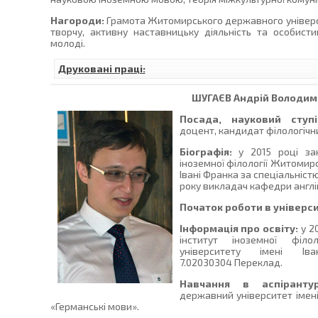
Нагороди:
Грамота Житомирського державного університ
творчу, активну наставницьку діяльність та особисти
молоді.
Друковані праці:
ШУГАЄВ
Андрій Володим
Посада, науковий ступі
доцент, кандидат філологічни
Біографія:
у 2015 році зак
іноземної філології Житомир
Івані Франка за спеціальніст
року викладач кафедри англій
Початок роботи в універси
Інформація про освіту:
у 2
інститут іноземної філо
університету імені Ів
7.02030304 Переклад.
Навчання в аспірантур
державний університет імені 
«Германські мови».