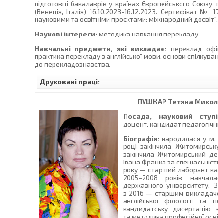
підготовці бакалаврів у країнах Європейського Союзу та
(Венеція, Італія) 16.10.2023-16.12.2023. Сертифікат № 1
науковими та освітніми проєктами: міжнародний досвіт".
Наукові інтереси:
методика навчання перекладу.
Навчальні предмети, які викладає:
переклад офіц
практика перекладу з англійської мови, основи спілкув
до перекладознавства.
Друковані праці:
ПУШКАР
Тетяна Микол
Посада, науковий ступі
доцент, кандидат педагогічни
Біографія:
народилася у м. 
році закінчила Житомирсь
закінчила Житомирський дер
Івана Франка за спеціальніст
року — старший лаборант каф
2005–2008 років навчала
державного університету. 
з 2016 — старшим викладач
англійської філології та
кандидатську дисертацію з
та методика професійної осві