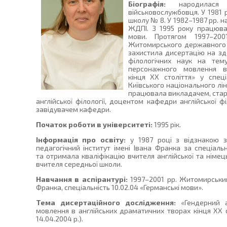
Біографія:
народилася
військовослужбовця. У 1981
школу № 8. У 1982–1987 рр. н
ЖДПІ. З 1995 року працюва
мови. Протягом 1997–200
Житомирського державного п
захистила дисертацію на зд
філологічних наук на тем
персонажного мовлення в
кінця ХХ століття» у спеці
Київського національного лін
працювала викладачем, ста
англійської філології, доцентом кафедри англійської ф
завідувачем кафедри.
Початок роботи в університеті:
1995 рік.
Інформація про освіту:
у 1987 році з відзнакою 
педагогічний інститут імені Івана Франка за спеціаль
та отримала кваліфікацію вчителя англійської та німе
вчителя середньої школи.
Навчання в аспірантурі:
1997–2001 рр. Житомирський
Франка, спеціальність 10.02.04 «Германські мови».
Тема дисертаційного дослідження:
«Гендерний а
мовлення в англійських драматичних творах кінця ХХ 
14.04.2004 р.).