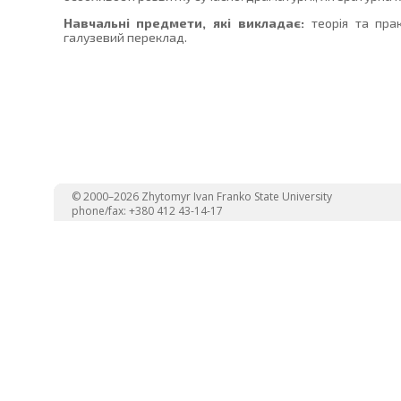
Навчальні предмети, які викладає:
теорія та прак
галузевий переклад.
© 2000–2026 Zhytomyr Ivan Franko State University
phone/fax: +380 412 43-14-17