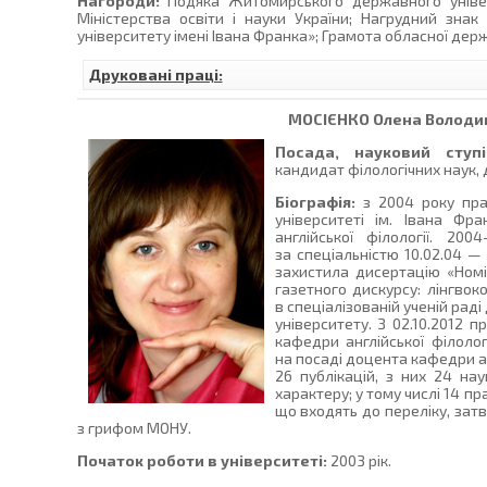
Нагороди:
Подяка Житомирського державного універ
Міністерства освіти і науки України; Нагрудний зн
університету імені Івана Франка»; Грамота обласної держ
Друковані праці:
МОСІЄНКО
Олена Володи
Посада, науковий ступі
кандидат філологічних наук, 
Біографія:
з 2004 року пр
університеті ім. Івана Ф
англійської філології. 20
за спеціальністю 10.02.04 — 
захистила дисертацію «Номі
газетного дискурсу: лінгвок
в спеціалізованій ученій рад
університету. З 02.10.2012 
кафедри англійської філолог
на посаді доцента кафедри ан
26 публікацій, з них 24 на
характеру; у тому числі 14 п
що входять до переліку, затв
з грифом МОНУ.
Початок роботи в університеті:
2003 рік.