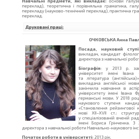
Навчальні предмети, які викладає:
основи галузе
переклад), теоретична і порівняльна граматика, гал
перекладу (науково-технічний переклад), практична гра
переклад.
Друковані праці:
ОЧКОВСЬКА
Анна Пав
Посада, науковий ступі
викладач, кандидат філолог
директора з навчальної робо
Біографія:
у 2013 р. зак
університет імені Івана
та література (англійська)
викладача англійської мови
закінчила навчання в асп
університету імені Івана 
германські мови. У 2018 ро
наукового ступеня канди
«Становлення рейзингової ко
мові XII–XVII ст.: струк
у спеціалізованій вченій рад
імені Бориса Грінченка. З
директора з навчальної роботи Навчально-наукового інсти
Початок роботи в університеті:
2013 рік.