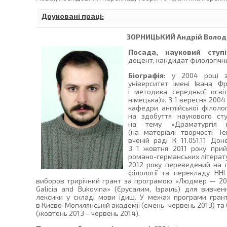
Друковані праці:
ЗОРНИЦЬКИЙ
Андрій Воло
Посада, науковий ступі
доцент, кандидат філологічни
Біографія:
у 2004 році за
університет імені Івана Ф
і методика середньої освіт
німецька)». З 1 вересня 200
кафедри англійської філолог
на здобуття наукового ст
на тему «Драматургія в 
(на матеріалі творчості Те
вченій раді К 11.051.11 Дон
З 1 жовтня 2011 року при
романо-германських літерату
2012 року переведений на 
філології та перекладу ННІ
виборов трирічний грант за програмою «Людмер — 2012
Galicia and Bukovina» (Єрусалим, Ізраїль) для вивчен
лексики у складі мови їдиш. У межах програми гран
в Києво-Могилянській академії (січень–червень 2013) та
(жовтень 2013 – червень 2014).