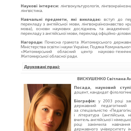
Наукові інтереси:
лінгвокультурологія, лінгвокраїнозн
лінгвістика.
Навчальні предмети, які викладає:
вступ до пере
перекладу з англійської мови, лінгвокраїнознавство кра
мова), основи наукових досліджень та академічної 
перекладу з англійської мови, переклад офіційно-ділови
Нагороди:
Почесна грамота Житомирського державног
Міністерства освіти і науки України; Подяка Комунально
«Житомирський обласний центр науково-технічно
Житомирської обласної ради.
Друковані праці:
ВИСКУШЕНКО
Світлана А
Посада, науковий ступі
доцент, кандидат філологічни
Біографія:
у 2003 році зак
державний педагогічний 
за спеціальністю «Педагогік
і література (англійська, 
вчитель англійської і німецьк
році закінчила навчанн
державного університету і