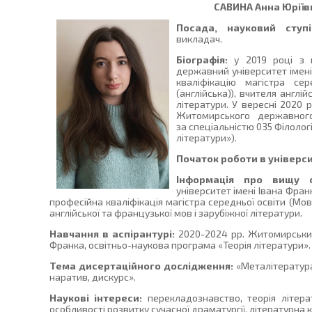
САВИНА
Анна Юріїв
Посада, науковий ступі
викладач.
Біографія:
у 2019 році з в
державний університет імені
кваліфікацію магістра се
(англійська)), вчителя англі
літератури. У вересні 2020 
Житомирського державного
за спеціальністю 035 Філолог
літератури»).
Початок роботи в універси
Інформація про вищу о
університет імені Івана Фран
професійна кваліфікація магістра середньої освіти (Мова
англійської та французької мов і зарубіжної літератури.
Навчання в аспірантурі:
2020-2024 рр. Житомирський
Франка, освітньо-наукова програма «Теорія літератури».
Тема дисертаційного дослідження:
«Металітература
наратив, дискурс».
Наукові інтереси:
перекладознавство, теорія літерат
особливості розвитку сучасної драматургії, літературна 