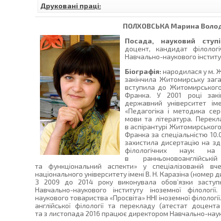
Друковані праці:
ПОЛХОВСЬКА
Марина Воло
Посада, науковий ступі
доцент, кандидат філологі
Навчально-наукового інститут
Біографія:
народилася у м. Ж
закінчила Житомирську заг
вступила до Житомирського 
Франка. У 2001 році зак
державний університет ім
«Педагогіка і методика сере
мови та література. Перекл
в аспірантурі Житомирського
Франка за спеціальністю 10.
захистила дисертацію на зд
філологічних наук на 
в ранньоновоанглійські
та функціональний аспекти» у спеціалізованій вче
національного університету імені В. Н. Каразіна (номер д
З 2009 до 2014 року виконувала обов’язки заступ
Навчально-наукового інституту іноземної філологі
наукового товариства «Просвіта» ННІ іноземної філологі
англійської філології та перекладу (атестат доцен
та з листопада 2016 працює директором Навчально-науков