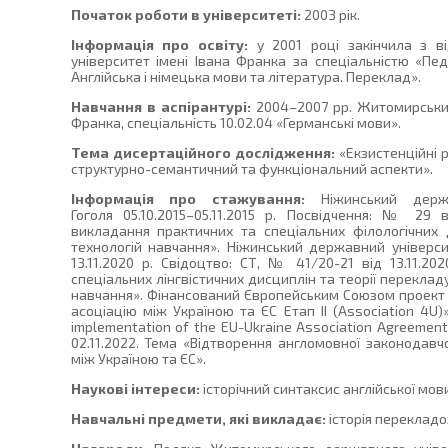
Початок роботи в університеті:
2003 рік.
Інформація про освіту:
у 2001 році закінчила з 
університет імені Івана Франка за спеціальністю «Пед
Англійська і німецька мови та література. Переклад».
Навчання в аспірантурі:
2004–2007 рр. Житомирський
Франка, спеціальність 10.02.04 «Германські мови».
Тема дисертаційного дослідження:
«Екзистенційні р
структурно-семантичний та функціональний аспекти».
Інформація про стажування:
Ніжинський держа
Гоголя 05.10.2015–05.11.2015 р. Посвідчення: № 29 в
викладання практичних та спеціальних філологічних 
технологій навчання». Ніжинський державний університ
13.11.2020 р. Свідоцтво: СТ, № 41/20-21 від 13.11.20
спеціальних лінгвістичних дисциплін та теорії переклад
навчання». Фінансований Європейським Союзом проект
асоціацію між Україною та ЄС Етап II (Association 4U)»
implementation of the EU-Ukraine Association Agreement P
02.11.2022. Тема «Відтворення англомовної законодавчо
між Україною та ЄС».
Наукові інтереси:
історічний синтаксис англійської мов
Навчальні предмети, які викладає:
історія перекладоз