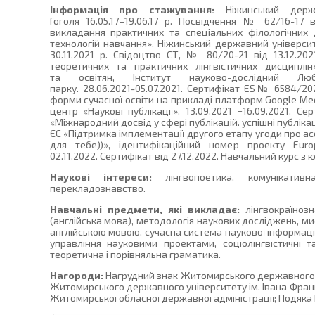
Інформація про стажування:
Ніжинський держа
Гоголя 16.05.17–19.06.17 р. Посвідчення № 62/16-17 в
викладання практичних та спеціальних філологічних 
технологій навчання». Ніжинський державний університ
30.11.2021 р. Свідоцтво СТ, № 80/20-21 від 13.12.20
теоретичних та практичних лінгвістичних дисциплі
та освітян, Інститут науково-дослідний Люблі
парку. 28.06.2021-05.07.2021. Сертифікат ES№ 6584/2021
форми сучасної освіти на прикладі платформ Google Meet
центр «Наукові публікації». 13.09.2021 −16.09.2021. Се
«Міжнародний досвід у сфері публікацій. успішні публікац
ЄС «Підтримка імплементації другого етапу угоди про ас
для тебе))», ідентифікаційний номер проекту Europ
02.11.2022. Сертифікат від 27.12.2022. Навчальний курс з
Наукові інтереси:
лінгвопоетика, комунікативна 
перекладознавство.
Навчальні предмети, які викладає:
лінгвокраїнозн
(англійська мова), методологія наукових досліджень, ми
англійською мовою, сучасна система наукової інформації
управління науковими проектами, соціолінгвістичні 
теоретична і порівняльна граматика.
Нагороди:
Нагрудний знак Житомирського державного у
Житомирського державного університету ім. Івана Франка
Житомирської обласної державної адміністрації; Подяка М