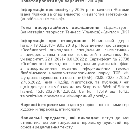
Початок роботи в університеті:
2004 рік.
Інформація про освіту:
у 2004 році закінчив Житоми
Івана Франка за спеціальністю «Педагогіка і методика 
(англійська, німецька)».
Тема дисертаційного дослідження:
«Драматургія
(на матеріалі творчості Теннессі Уїльямса)» (диплом: ДК №
Інформація про стажування:
Ніжинський держа
Гоголя 19.02.2018–19.03.2018 р. Посвідчення про стажува
«Особливості викладання спеціальних лінгвістичн
з використанням новітніх технологій навчання». Р
університет. 22.11.2021-10.01.2022 р. Сертифікат № 2573
«Особливості викладання спеціальних дисциплін філол
з використанням новітніх інформаційних техноло
Люблінського науково-технологічного парку, ТОВ «Н
фундація науковців та освітян» (IESF). 20.06.2022-27.06
27.06.2022. Тема «Підбір, підготовка, та публікація 
що індексуються у базах даних Scopus та Web of Science
Італія). 16.10.2023-16.12.2023. ES № 17619 від 16.1
та освітніми проєктами: міжнародний досвід».
Наукові інтереси:
мова їдиш у порівнянні з іншими ге
художній переклад, етимологія.
Навчальні предмети, які викладає:
вступ до мово
стилістика, основи галузевого перекладу (художній пе
основи редагування тексту.