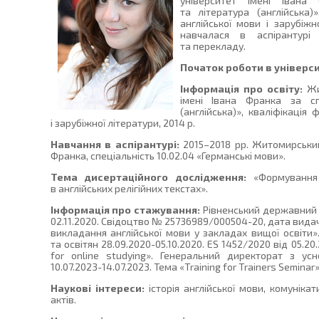
університет імені Івана
та література (англійська)
англійської мови і зарубіжно
навчалася в аспірантурі 
та перекладу.
Початок роботи в універси
Інформація про освіту:
Жи
імені Івана Франка за сп
(англійська)», кваліфікація 
і зарубіжної літератури, 2014 р.
Навчання в аспірантурі:
2015–2018 рр. Житомирський
Франка, спеціальність 10.02.04 «Германські мови».
Тема дисертаційного дослідження:
«Формування м
в англійських релігійних текстах».
Інформація про стажування:
Рівненський державний г
02.11.2020. Свідоцтво № 25736989/000504-20, дата видачі
викладання англійської мови у закладах вищої освіти
та освітян 28.09.2020-05.10.2020. ES 1452/2020 від 05.20
for online studying». Генеральний директорат з усн
10.07.2023-14.07.2023. Тема «Training for Trainers Seminar»
Наукові інтереси:
історія англійської мови, комунікат
актів.