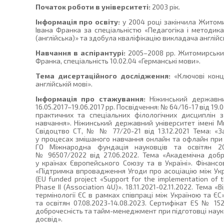
Початок роботи в університеті:
2003 рік.
Інформація про освіту:
у 2004 році закінчила Житоми
Івана Франка за спеціальністю «Педагогіка і методика
(англійська)» та здобула кваліфікацію викладача англійсь
Навчання в аспірантурі:
2005–2008 рр. Житомирський
Франка, спеціальність 10.02.04 «Германські мови».
Тема дисертаційного дослідження:
«Ключові конце
англійській мові».
Інформація про стажування:
Ніжинський державний
16.05.2017–19.06.2017 рр. Посвідчення: № 64/16-17 від 19
практичних та спеціальних філологічних дисциплін з
навчання». Ніжинський державний університет імені Мик
Свідоцтво СТ, № № 77/20-21 від 13.12.2021 Тема: «За
у процесах змішаного навчання онлайн та офлайн при 
ГО Міжнародна фундація науковців та освітян 20.0
№ 96507/2022 від 27.06.2022. Тема «Академічна добро
у країнах Європейського Союзу та в Україні». Фінан
«Підтримка впровадження Угоди про асоціацію між Укра
(EU funded project «Support for the implementation of 
Phase II (Association 4U)». 18.11.2021-02.11.2022. Тема
термінології ЄС в рамках співпраці між Україною та Є
та освітян 07.08.2023-14.08.2023. Сертифікат ES № 15
доброчесність та тайм-менеджмент при підготовці науко
досвід».