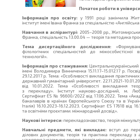
Початок роботи в універси
Інформація про освіту:
у 1991 році закінчила Жит
інститут імені Івана Франка за спеціальністю «Англійська
Навчання в аспірантурі:
2005–2008 рр., Житомирськи
Франка, спеціальність 13.00.04 — теорія та методика проф
Тема дисертаційного дослідження:
«Формуванн
філологічних спеціальностей до міжособистісної в
технологій».
Інформація про стажування:
Центральноукраїнський 
імені Володимира Винниченка 15.11.17–15.012.17 р. По
29.12.2017 р. Тема: «Особливості викладання практичних
державний гуманітарний університет. 22.11.2021-10.01.
від 10.01.2022. Тема «Особливості викладання тео
з перекладу». Інститут науково-дослідний, м. Любл
Сертифікат ES № 96600/2022 від 17.06.2022. Тема «Ака
бакалаврів в країнах Європейського Союзу та в Україні
Італія) 16.10.2023-16.12.2023. Сертифікат ES 17618 від 
та освітніми проєктами: міжнародний досвід».
Наукові інтереси:
перекладознавство, теорія міжкульту
Навчальні предмети, які викладає:
вступ до пере
ділових документів, теорія та практика перекладу з а
науковою іноземною мовою, теорія міжкультурної комуні