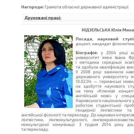
Нагороди:
Грамота обласної державної адміністрації.
Друковані праці:
НІДЗЕЛЬСЬКА
Юлія Миха
Посада, науковий ступі
доцент, кандидат філологічни
Біографія:
у 2004 році за
університет імені Івана Ф
і методика середньої освіт
та здобула кваліфікацію викл
У 2008 році закінчила нав
державного університету і
10.02.04 — германські мови
на здобуття наукового ст
на тему «Ключові концепт
англійській мові» у спеці
Харківського національного ун
роботою студентської про
гендерної лінгвістики та
англійської філології та перекладу. До наукових інтересі
лінгвістики, лінгвокультурології, лінгвокраїнознавс
міжкультурної комунікації. З грудня 2014 року доц
та перекладу.