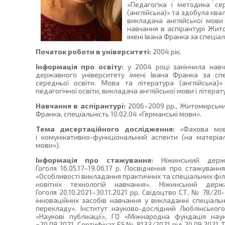
«Педагогіка і методика се
(англійська)» та здобула квал
викладача англійської мови 
навчання в аспірантурі Жит
імені Івана Франка за спеціа
Початок роботи в університеті:
2004 рік.
Інформація про освіту:
у 2004 році закінчила навч
державного університету імені Івана Франка за спе
середньої освіти. Мова та література (англійська)
педагогічної освіти, викладача англійської мови і літерат
Навчання в аспірантурі:
2006–2009 рр., Житомирськи
Франка, спеціальність 10.02.04 «Германські мови».
Тема дисертаційного дослідження:
«Фахова мова
і комунікативно-функціональний аспекти (на матеріал
мови»).
Інформація про стажування:
Ніжинський держа
Гоголя 16.05.17–19.06.17 р. Посвідчення про стажуванн
«Особливості викладання практичних та спеціальних фі
новітніх технологій навчання». Ніжинський дер
Гоголя 20.10.2021–30.11.2021 рр. Свідоцтво СТ, № 78/20-
інноваційних засобів навчання у викладанні спеціальн
перекладу». Інститут науково-дослідний Люблінського
«Наукові публікації», ГО «Міжнародна фундація науко
−20.09.2021. Сертифікат ES№ 8133/2021 від 20.09.2021 Те