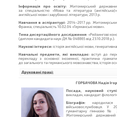
Інформація про освіту:
Житомирський державний 
за спеціальністю «Мова та література (англійська)»
англійської мови і зарубіжної літератури, 2013 р.
Навчання в аспірантурі:
2014–2017 рр. Житомирський
Франка, спеціальність 10.02.04 «Германські мови».
Тема дисертаційного дослідження:
«Рейзингові конс
(диплом кандидата наук ДК № 048865 від 23.10.2018 р.).
Наукові інтереси:
історія англійської мови, генеративн
Навчальні предмети, які викладає:
вступ до пере
перекладу з основної іноземної, практична грамати
до загального та германського мовознавства, історія осн
Друковані праці:
ГОРБАЧОВА
Надія Іго
Посада, науковий ступі
викладач, кандидат філологіч
Біографія:
народилася
військовослужбовця. У 2
гуманітарну гімназію № 2
Житомирський державний 