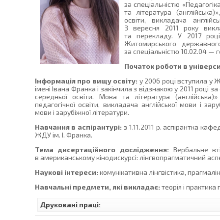
за спеціальністю «Педагогік
та література (англійська)»
освіти, викладача англійс
З вересня 2011 року викла
та перекладу. У 2017 році
Житомирського державного
за спеціальністю 10.02.04 — 
Початок роботи в універси
Інформація про вищу освіту:
у 2006 році вступила у
імені Івана Франка і закінчила з відзнакою у 2011 році з
середньої освіти. Мова та література (англійська)
педагогічної освіти, викладача англійської мови і зару
мови і зарубіжної літератури.
Навчання в аспірантурі:
з 1.11.2011 р. аспірантка кафе
ЖДУ ім. І. Франка.
Тема дисертаційного дослідження:
Вербальне вті
в американському кінодискурсі: лінгвопрагматичний асп
Наукові інтереси:
комунікативна лінгвістика, прагмалін
Навчальні предмети, які викладає:
теорія і практика 
Друковані праці: