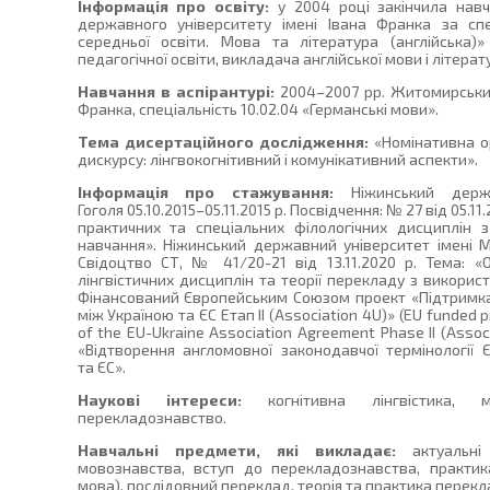
Інформація про освіту:
у 2004 році закінчила навч
державного університету імені Івана Франка за спе
середньої освіти. Мова та література (англійська)
педагогічної освіти, викладача англійської мови і літерат
Навчання в аспірантурі:
2004–2007 рр. Житомирський
Франка, спеціальність 10.02.04 «Германські мови».
Тема дисертаційного дослідження:
«Номінативна ор
дискурсу: лінгвокогнітивний і комунікативний аспекти».
Інформація про стажування:
Ніжинський держа
Гоголя 05.10.2015–05.11.2015 р. Посвідчення: № 27 від 05.1
практичних та спеціальних філологічних дисциплін з
навчання». Ніжинський державний університет імені Ми
Свідоцтво СТ, № 41/20-21 від 13.11.2020 р. Тема: «
лінгвістичних дисциплін та теорії перекладу з використ
Фінансований Європейським Союзом проект «Підтримк
між Україною та ЄС Етап II (Association 4U)» (EU funded p
of the EU-Ukraine Association Agreement Phase II (Associa
«Відтворення англомовної законодавчої термінології 
та ЄС».
Наукові інтереси:
когнітивна лінгвістика, м
перекладознавство.
Навчальні предмети, які викладає:
актуальн
мовознавства, вступ до перекладознавства, практик
мова), послідовний переклад, теорія та практика перекла