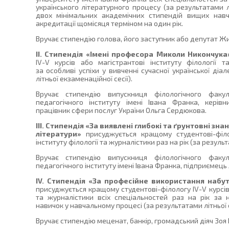
українського літературного процесу (за результатами лі
двох мінімальних академічних стипендій вищих навч
акредитації щомісяця терміном на один рік.
Вручає стипендію голова, його заступник або депутат Ж
ІІ. Стипендія «Імені професора Миколи Никончука
IV-V курсів або магістрантові інституту філології т
за особливі успіхи у вивченні сучасної української діал
літньої екзаменаційної сесії).
Вручає стипендію випускниця філологічного факу
педагогічного інституту імені Івана Франка, керів
працівник сфери послуг України Ольга Сердюкова.
ІІІ. Стипендія «За виявлені глибокі та ґрунтовні зн
літератури»
присуджується кращому студентові-філо
інституту філології та журналістики раз на рік (за результ
Вручає стипендію випускниця філологічного факу
педагогічного інституту імені Івана Франка, підприєме
ІV. Стипендія «За професійне використання набути
присуджується кращому студентові-філологу IV-V курсів 
та журналістики всіх спеціальностей раз на рік за
навичок у навчальному процесі (за результатами літньої е
Вручає стипендію меценат, банкір, громадський діяч Зоя