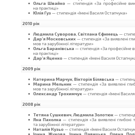
Ольга Швайко
— стипендія «За професійне вико
на практиці»
Юлія Гуз
— стипендія «Імені Василя Остапчука»
2010 рік
Людмила Суворова
,
Світлана Єфимець
— стипе
Дар’я Московських
— стипендія «За виявлені гли
мов та зарубіжної літератури»
Ольга Баранівська
— стипендія «За професійне в
на практиці»
Дар’я Яценко
— стипендія «Імені Василя Остапчук
2009 рік
Катерина Марчук
,
Вікторія Білявська
— стипенд
Марина Мельник
— стипендія «За виявлені глиб
мов та зарубіжної літератури»
Олександр Трохимчук
— стипендія «Імені Василя
2008 рік
Тетяна Сушкевич
,
Людмила Золотюк
— стипенді
Яна Пахолка
— стипендія «За виявлені глибокі т
та зарубіжної літератури»
Наталія Кузьо
— стипендія «Імені Василя Остапчу
Ірина Жукова
,
Ірина Павицька
,
Олена Пол