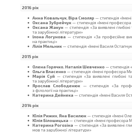
2016 рік
Анна Ковальчук
,
Віра Смоляр
— стипендія «Імен
Оксана Зубрейчук
— стипендія «Імені професора
Оксана Жакун
— стипендія «За виявлені глибокі 
та зарубіжної літератури»
Ілона Логунова
— стипендія «За професійне вик
на практиці»
Лілія Мельник
— стипендія «Імені Василя Остапчу
2015 рік
Олена Горячко
,
Наталія Шевченко
— стипендія «
Ольга Власенко
— стипендія «Імені професора М
Марія Суй
— стипендія «За виявлені глибокі та
та зарубіжної літератури»
Ярослав Слободенюк
— стипендія «За профе
з філології на практиці»
Катерина Дейнека
— стипендія «Імені Василя Ос
2014 рік
Юлія Рижих
,
Яна Василюк
— стипендія «Імені Ол
Юлія Білошицька
— стипендія «Імені професора 
Катерина Рогозіна
— стипендія «За виявлені гли
мов та зарубіжної літератури»