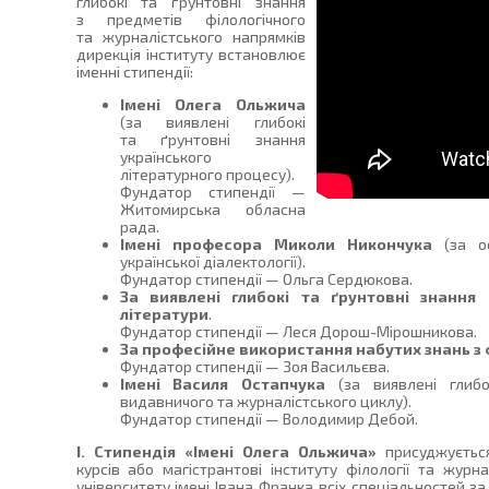
глибокі та ґрунтовні знання
з предметів філологічного
та журналістського напрямків
дирекція інституту встановлює
іменні стипендії:
Імені Олега Ольжича
(за виявлені глибокі
та ґрунтовні знання
українського
літературного процесу).
Фундатор стипендії —
Житомирська обласна
рада.
Імені професора Миколи Никончука
(за ос
української діалектології).
Фундатор стипендії — Ольга Сердюкова.
За виявлені глибокі та ґрунтовні знання 
літератури
.
Фундатор стипендії — Леся Дорош-Мірошникова.
За професійне використання набутих знань з ф
Фундатор стипендії — Зоя Васильєва.
Імені Василя Остапчука
(за виявлені глибо
видавничого та журналістського циклу).
Фундатор стипендії — Володимир Дебой.
І. Стипендія «Імені Олега Ольжича»
присуджується
курсів або магістрантові інституту філології та жур
університету імені Івана Франка всіх спеціальностей за