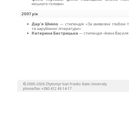
міського голови»
2007 рік
Дар’я Шміло
— стипендія «За виявлені глибокі т
та зарубіжної літератури»
Катерина Бистрицька
— стипендія «Імені Василя
© 2000–2026 Zhytomyr Ivan Franko State University
phone/fax: +380 412 43-14-17