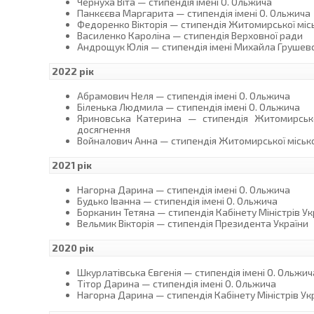
Чернуха Віта — стипендія імені О. Ольжича
Панкєєва Маргарита — стипендія імені О. Ольжича
Федоренко Вікторія — стипендія Житомирської місь
Василенко Кароліна — стипендія Верховної ради
Андрощук Юлія — стипендія імені Михайла Грушев
2022 рік
Абрамович Неля — стипендія імені О. Ольжича
Біленька Людмила — стипендія імені О. Ольжича
Яриновська Катерина — стипендія Житомирської
досягнення
Войналович Анна — стипендія Житомирської місько
2021 рік
Нагорна Дарина — стипендія імені О. Ольжича
Будько Іванна — стипендія імені О. Ольжича
Борканин Тетяна — стипендія Кабінету Міністрів Ук
Вельмик Вікторія — стипендія Президента України
2020 рік
Шкурлатівська Євгенія — стипендія імені О. Ольжич
Тітор Дарина — стипендія імені О. Ольжича
Нагорна Дарина — стипендія Кабінету Міністрів Ук