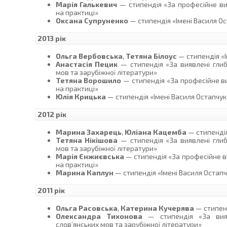
Марія Галькевич
— стипендія «За професійне вик
на практиці»
Оксана Супруненко
— стипендія «Імені Василя О
2013 рік
Ольга Вербовська
,
Тетяна Білоус
— стипендія «
Анастасія Пецик
— стипендія «За виявлені глибо
мов та зарубіжної літератури»
Тетяна Ворошило
— стипендія «За професійне ви
на практиці»
Юлія Крицька
— стипендія «Імені Василя Остапчук
2012 рік
Марина Захарець
,
Юліана Кацемба
— стипендія
Тетяна Нікішова
— стипендія «За виявлені глибо
мов та зарубіжної літератури»
Марія Єнжиєвська
— стипендія «За професійне ви
на практиці»
Марина Каплун
— стипендія «Імені Василя Остап
2011 рік
Ольга Расовська
,
Катерина Кучерява
— стипенд
Олександра Тихонова
— стипендія «За вияв
слов’янських мов та зарубіжної літератури»