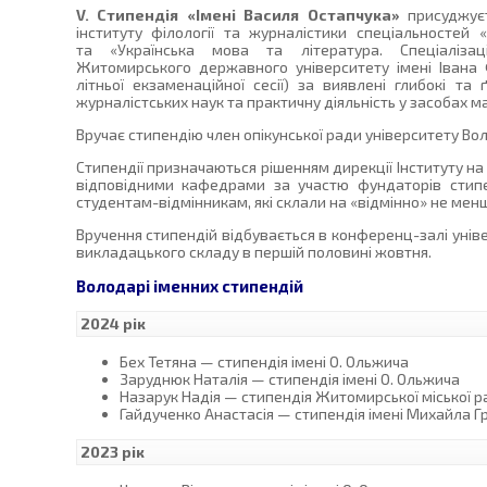
V. Стипендія «Імені Василя Остапчука»
присуджуєт
інституту філології та журналістики спеціальностей
та «Українська мова та література. Спеціалізац
Житомирського державного університету імені Івана 
літньої екзаменаційної сесії) за виявлені глибокі та
журналістських наук та практичну діяльність у засобах ма
Вручає стипендію член опікунської ради університету В
Стипендії призначаються рішенням дирекції Інституту на
відповідними кафедрами за участю фундаторів стипе
студентам-відмінникам, які склали на «відмінно» не менше
Вручення стипендій відбувається в конференц-залі унів
викладацького складу в першій половині жовтня.
Володарі іменних стипендій
2024 рік
Бех Тетяна — стипендія імені О. Ольжича
Заруднюк Наталія — стипендія імені О. Ольжича
Назарук Надія — стипендія Житомирської міської р
Гайдученко Анастасія — стипендія імені Михайла 
2023 рік