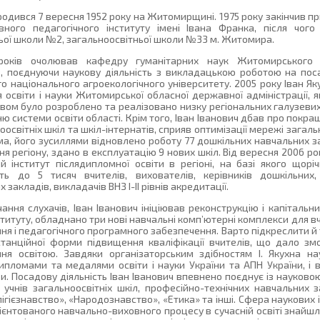
ародився 7 вересня 1952 року на Житомирщині. 1975 року закінчив 
ного педагогічного інституту імені Івана Франка, після чог
ої школи №2, загальноосвітньої школи №33 м. Житомира.
років очолював кафедру гуманітарних наук Житомирського о
в, поєднуючи наукову діяльність з викладацькою роботою на по
о національного агроекологічного університету. 2005 року Іван Я
 освіти і науки Житомирської обласної державної адміністрації,
твом було розроблено та реалізовано низку регіональних галузевих
 системи освіти області. Крім того, Іван Іванович дбав про покра
оосвітніх шкіл та шкіл-інтернатів, сприяв оптимізації мережі загал
ема, його зусиллями відновлено роботу 77 дошкільних навчальних з
ня регіону, здано в експлуатацію 9 нових шкіл. Від вересня 2006 ро
 інститут післядипломної освіти в регіоні, на базі якого щор
ть до 5 тисяч вчителів, вихователів, керівників дошкільних,
закладів, викладачів ВНЗ І-ІІ рівнів акредитації.
ання слухачів, Іван Іванович ініціював реконструкцію і капіталь
ституту, обладнано три нові навчальні комп’ютерні комплекси для в
я і педагогічного програмного забезпечення. Варто підкреслити й т
станційної форми підвищення кваліфікації вчителів, що дало зм
ння освітою. Завдяки організаторським здібностям І. Якухна н
дипломами та медалями освіти і науки України та АПН України, і 
. Посадову діяльність Іван Іванович впевнено поєднує із науковою
я учнів загальноосвітніх шкіл, професійно-технічних навчальних з
ігієзнавство», «Народознавство», «Етика» та інші. Сфера наукових і
єнтованого навчально-виховного процесу в сучасній освіті знайшл