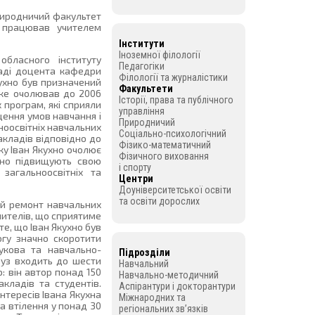
природничий факультет
о працював учителем
Інститути
Іноземної філології
бласного інституту
Педагогіки
саді доцента кафедри
Філології та журналістики
кухно був призначений
Факультети
 яке очолював до 2006
Історії, права та публічного
 програм, які сприяли
управління
щення умов навчання і
Природничий
ьноосвітніх навчальних
Соціально-психологічний
акладів відповідно до
Фізико-математичний
ку Іван Якухно очолює
Фізичного виховання
ічно підвищують свою
і спорту
 загальноосвітніх та
Центри
Доуніверситетської освіти
та освіти дорослих
ний ремонт навчальних
чителів, що сприятиме
е, що Іван Якухно був
огу значно скоротити
аукова та навчально-
Підрозділи
вуз входить до шести
Навчальний
: він автор понад 150
Навчально-методичний
акладів та студентів.
Аспірантури і докторантури
нтересів Івана Якухна
Міжнародних та
а втілення у понад 30
регіональних зв’язків