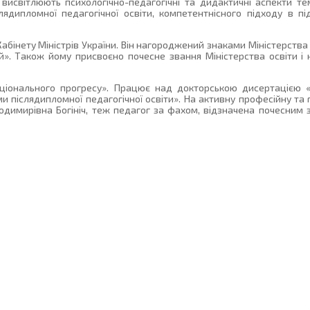
висвітлюють психологічно-педагогічні та дидактичні аспекти те
дипломної педагогічної освіти, компетентнісного підходу в під
абінету Міністрів України. Він нагороджений знаками Міністерства 
ий». Також йому присвоєно почесне звання Міністерства освіти і 
національного прогресу». Працює над докторською дисертацією 
и післядипломної педагогічної освіти». На активну професійну та 
димирівна Богініч, теж педагог за фахом, відзначена почесним