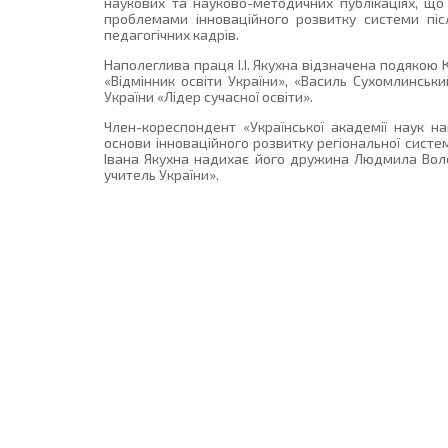
наукових та науково-методичних публікаціях, що 
проблемами інноваційного розвитку системи після
педагогічних кадрів.
Наполеглива праця І.І. Якухна відзначена подякою К
«Відмінник освіти України», «Василь Сухомлинськ
України «Лідер сучасної освіти».
Член-кореспондент «Української академії наук 
основи інноваційного розвитку регіональної систем
Івана Якухна надихає його дружина Людмила Воло
учитель України».