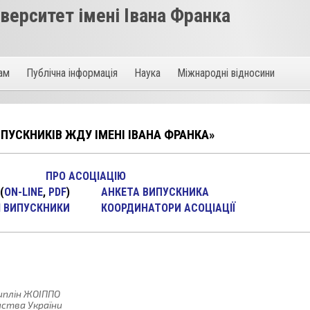
ерситет імені Івана Франка
там
Публічна інформація
Наука
Міжнародні відносини
ПУСКНИКІВ ЖДУ ІМЕНІ ІВАНА ФРАНКА»
ПРО АСОЦІАЦІЮ
(
ON-LINE
,
PDF
)
АНКЕТА ВИПУСКНИКА
 ВИПУСКНИКИ
КООРДИНАТОРИ АСОЦІАЦІЇ
иплін ЖОІППО
иства України