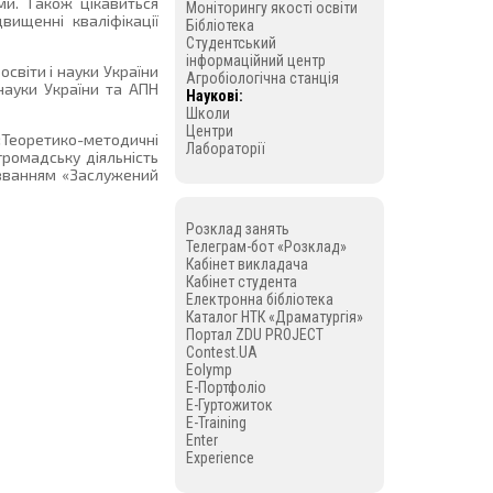
ми. Також цікавиться
Моніторингу якості освіти
вищенні кваліфікації
Бібліотека
Студентський
інформаційний центр
освіти і науки України
Агробіологічна станція
науки України та АПН
Наукові:
Школи
Центри
«Теоретико-методичні
Лабораторії
громадську діяльність
 званням «Заслужений
Розклад занять
Телеграм-бот «Розклад»
Кабінет викладача
Кабінет студента
Електронна бібліотека
Каталог НТК «Драматургія»
Портал ZDU PROJECT
Contest.UA
Eolymp
E-Портфоліо
E-Гуртожиток
E-Training
Enter
Experience