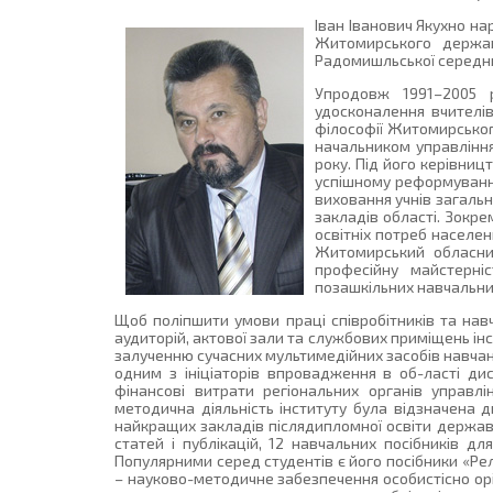
Іван Іванович Якухно н
Житомирського держав
Радомишльської середнь
Упродовж 1991–2005 
удосконалення вчителі
філософії Житомирськог
начальником управління
року. Під його керівниц
успішному реформуванню
виховання учнів загальн
закладів області. Зокр
освітніх потреб населен
Житомирський обласний
професійну майстерніс
позашкільних навчальних 
Щоб поліпшити умови праці співробітників та навч
аудиторій, актової зали та службових приміщень ін
залученню сучасних мультимедійних засобів навчанн
одним з ініціаторів впровадження в об-ласті ди
фінансові витрати регіональних органів управлі
методична діяльність інституту була відзначена 
найкращих закладів післядипломної освіти держави
статей і публікацій, 12 навчальних посібників дл
Популярними серед студентів є його посібники «Рел
– науково-методичне забезпечення особистісно орі