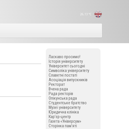
26,13
°C
Ласкаво просимо!
Історія університету
Університет сьогодні
Символіка університету
Славетні постаті
Асоціація випускників
Ректорат
Вчена рада
Рада ректорів
Опікунська рада
Студентське братство
Музеї університету
Юридична клініка
Кар’єр-центр
Газета «Універсум»
Сторінка пам’яті