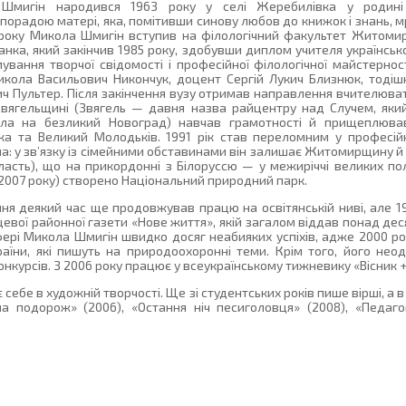
мигін народився 1963 року у селі Жеребилівка у родині тр
порадою матері, яка, помітивши синову любов до книжок і знань, м
 року Микола Шмигін вступив на філологічний факультет Житомир
ранка, який закінчив 1985 року, здобувши диплом учителя українсько
вання творчої свідомості і професійної філологічної майстернос
икола Васильович Никончук, доцент Сергій Лукич Близнюк, тодіш
ч Пультер. Після закінчення вузу отримав направлення вчителюва
Звягельщині (Звягель — давня назва райцентру над Случем, як
ла на безликий Новоград) навчав грамотності й прищеплюва
а та Великий Молодьків. 1991 рік став переломним у професійні
а: у зв’язку із сімейними обставинами він залишає Житомирщину й 
асть), що на прикордонні з Білоруссю — у межиріччі великих пол
(2007 року) створено Національний природний парк.
ня деякий час ще продовжував працю на освітянській ниві, але 1
цевої районної газети «Нове життя», якій загалом віддав понад деся
сфері Микола Шмигін швидко досяг неабияких успіхів, адже 2000 р
аїни, які пишуть на природоохоронні теми. Крім того, його нео
курсів. З 2006 року працює у всеукраїнському тижневику «Вісник + 
бе в художній творчості. Ще зі студентських років пише вірші, а в 
а подорож» (2006), «Остання ніч песиголовця» (2008), «Педагог