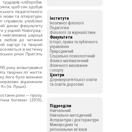
ударів-хліборобів.
ріяла, щоб син здобув
ського педагогічного
ї мови та літератури.
Інститути
ті справили улюблені
Іноземної філології
ній декан факультету
Педагогіки
ти у рідний Новоград-
Філології та журналістики
ий невгамовна цариця
Факультети
в любов до читання
Історії, права та публічного
й кар’єрі та творчій
управління
оселяється в містечку
Природничий
іських річок Прип’ять
Соціально-психологічний
Фізико-математичний
Фізичного виховання
995 року влаштувався
і спорту
ть творчих літ життя.
Центри
оку його було визнано
Доуніверситетської освіти
дноразово відзначали
та освіти дорослих
К» (м. Луцьк).
останні роки — прозу.
ічна богема» (2010),
Підрозділи
Навчальний
Навчально-методичний
Аспірантури і докторантури
Міжнародних та
регіональних зв’язків