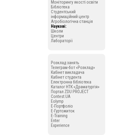
Моніторингу якості освіти
Бібліотека
Студентський
інформаційний центр
Агробіологічна станція
Наукові:
Школи
Центри
Лабораторії
Розклад занять
Телеграм-бот «Розклад»
Кабінет викладача
Кабінет студента
Електронна бібліотека
Каталог НТК «Драматургія»
Портал ZDU PROJECT
Contest.UA
Eolymp
E-Портфоліо
E-Гуртожиток
E-Training
Enter
Experience