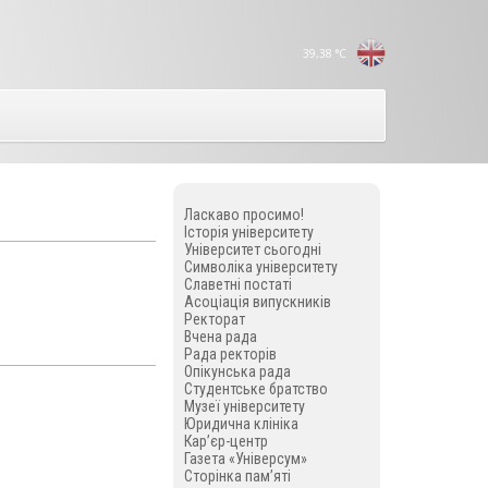
39,38
°C
Ласкаво просимо!
Історія університету
Університет сьогодні
Символіка університету
Славетні постаті
Асоціація випускників
Ректорат
Вчена рада
Рада ректорів
Опікунська рада
Студентське братство
Музеї університету
Юридична клініка
Кар’єр-центр
Газета «Універсум»
Сторінка пам’яті