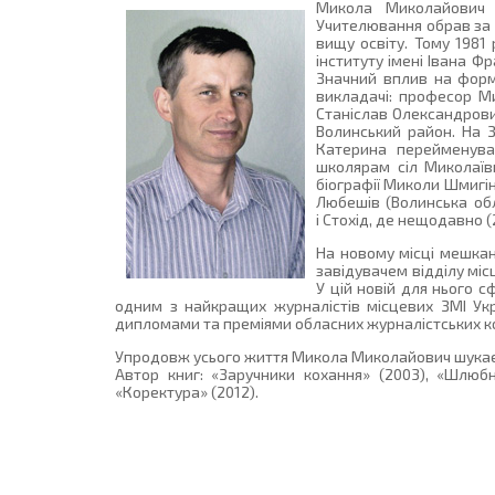
Микола Миколайович Ш
Учителювання обрав за 
вищу освіту. Тому 1981
інституту імені Івана Ф
Значний вплив на форму
викладачі: професор М
Станіслав Олександрови
Волинський район. На 
Катерина перейменува
школярам сіл Миколаївк
біографії Миколи Шмигін
Любешів (Волинська обл
і Стохід, де нещодавно 
На новому місці мешкан
завідувачем відділу міс
У цій новій для нього 
одним з найкращих журналістів місцевих ЗМІ Укр
дипломами та преміями обласних журналістських кон
Упродовж усього життя Микола Миколайович шукає се
Автор книг: «Заручники кохання» (2003), «Шлюбн
«Коректура» (2012).