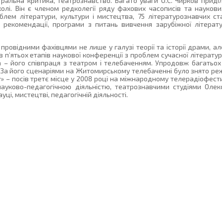
театральна критика, театрознавство. Багато уваги О.С. Чирков при
лі. Він є членом редколегії ряду фахових часописів та наукових
ем літератури, культури і мистецтва, 75 літературознавчих ст
 рекомендації, програми з питань вивчення зарубіжної літерату
 провідними фахівцями не лише у галузі теорії та історії драми, ал
в п’ятьох етапів наукової конференції з проблем сучасної літератур
 – його співпраця з театром і телебаченням. Упродовж багатьох 
а. За його сценаріями на Житомирському телебаченні було знято р
су» – посів третє місце у 2008 році на міжнародному телерадіофести
науково-педагогічною діяльністю, театрознавчими студіями Оле
ці, мистецтві, педагогічній діяльності.