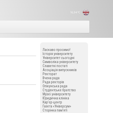
16,94
°C
Ласкаво просимо!
Історія університету
Університет сьогодні
Символіка університету
Славетні постаті
Асоціація випускників
Ректорат
Вчена рада
Рада ректорів
Опікунська рада
Студентське братство
Музеї університету
Юридична клініка
Кар’єр-центр
Газета «Універсум»
Сторінка пам’яті