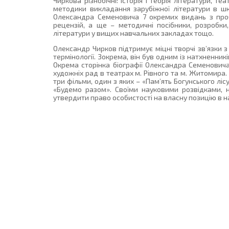
Чиркова різнобічні: історія і теорія літератури, 
методики викладання зарубіжної літератури в шко
Олександра Семеновича 7 окремих видань з пробл
рецензій, а ще – методичні посібники, розробки,
літератури у вищих навчальних закладах тощо.
Олександр Чирков підтримує міцні творчі зв’язки з
термінології. Зокрема, він був одним із натхненникі
Окрема сторінка біографії Олександра Семеновича
художніх рад в театрах м. Рівного та м. Житомир
три фільми, один з яких – «Пам’ять Богунського лі
«Будемо разом». Своїми науковими розвідками, 
утвердити право особистості на власну позицію в нау