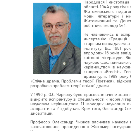
Народився 1 листопада 1
області. 1944 року сім’
Житомирського педагогі
мови, літератури і н
Житомирщині та Донечч
робітничої молоді № 1.
Не навчаючись в аспіра
дисертацію «Традиції і
старшим викладачем, а 
інституту. Від 1981 р
впродовж 16 років завід
світової літератури. 
науково-дослідницьког
керівництвом в науков
створено «Brechts Zen
драматургії. 1989 року
«Епічна драма. Проблеми теорії. Поетика», відкр
розробкою проблем теорії епічної драми.
У 1990 р. О.С. Чиркову було присвоєне вчене звання 
відкрито аспірантуру зі спеціальності «Теорія літе
науковим керівництвом 11 молодих науковців вж
аспіранти та 2 здобувачі. Крім того, Олександр 
дисертацій.
Професор Олександр Чирков заснував наукову шк
започатковано проведення в Житомирі всеукраїнсь