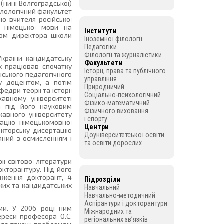
(нині Волгоградської)
філологічний факультет
ію вчителя російської
м німецької мови на
Інститути
ком директора школи
Іноземної філології
Педагогіки
Філології та журналістики
України кандидатську
Факультети
ах працював спочатку
Історії, права та публічного
нського педагогічного
управління
у доцентом, а потім
Природничий
дри теорії та історії
Соціально-психологічний
авному університеті
Фізико-математичний
а під його науковим
Фізичного виховання
жавного університету
і спорту
ацію німецькомовної
Центри
окторську дисертацію
Доуніверситетської освіти
аний з осмисленням і
та освіти дорослих
ії світової літератури
докторантуру. Під його
дження докторант, 4
Підрозділи
ких та кандидатських
Навчальний
Навчально-методичний
Аспірантури і докторантури
ми. У 2006 році ним
Міжнародних та
ереси професора О.С.
регіональних зв’язків