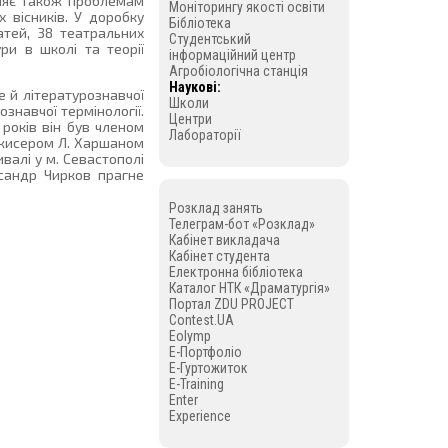
діляє також проблемам
Моніторингу якості освіти
 вісників. У доробку
Бібліотека
атей, 38 театральних
Студентський
ри в школі та теорії
інформаційний центр
Агробіологічна станція
Наукові:
е й літературознавчої
Школи
ознавчої термінології.
Центри
років він був членом
Лабораторії
ежисером Л. Харшаном
валі у м. Севастополі
ксандр Чирков прагне
Розклад занять
Телеграм-бот «Розклад»
Кабінет викладача
Кабінет студента
Електронна бібліотека
Каталог НТК «Драматургія»
Портал ZDU PROJECT
Contest.UA
Eolymp
E-Портфоліо
E-Гуртожиток
E-Training
Enter
Experience