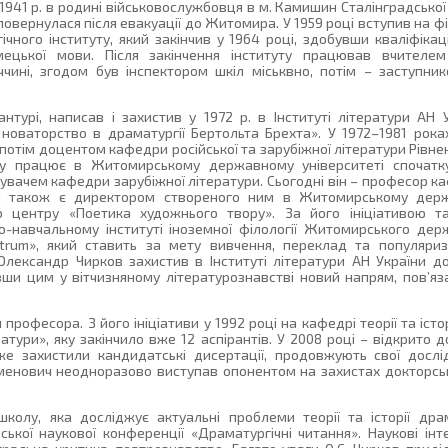
941 р. в родині військовослужбовця в м. Камишин Сталінградської 
я повернулася після евакуації до Житомира. У 1959 році вступив на 
чного інституту, який закінчив у 1964 році, здобувши кваліфікац
імецької мови. Після закінчення інституту працював вчителе
ині, згодом був інспектором шкіл міськвно, потім – заступни
нтурі, написав і захистив у 1972 р. в Інституті літератури АН 
 новаторство в драматургії Бертольта Брехта». У 1972–1981 рок
потім доцентом кафедри російської та зарубіжної літератури Рівне
оку працює в Житомирському державному університеті спочатк
увачем кафедри зарубіжної літератури. Сьогодні він – професор кафе
Він також є директором створеного ним в Житомирському держ
о центру «Поетика художнього твору». За його ініціативою т
о-навчальному інституті іноземної філології Житомирського дер
trum», який ставить за мету вивчення, переклад та популяриз
 Олександр Чирков захистив в Інституті літератури АН України д
ивши цим у вітчизняному літературознавстві новий напрям, пов’яз
професора. З його ініціативи у 1992 році на кафедрі теорії та істор
ратури», яку закінчило вже 12 аспірантів. У 2008 році – відкрито 
е захистили кандидатські дисертації, продовжують свої дослі
Семенович неодноразово виступав опонентом на захистах докторсь
олу, яка досліджує актуальні проблеми теорії та історії дра
кої наукової конференції «Драматургічні читання». Наукові інт