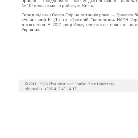
працює завідувачем клініко-діагностичної лаборато
№ 10 Голосіївського району м. Києва.
Серед відзнак Олега Спіріна останніх років — Грамота В
«Ушинський К. Д.» та «Григорій Сковорода» НАПН Укра
досягнення. У 2021 році йому присвоєне почесне зван
України».
© 2000–2026 Zhytomyr Ivan Franko State University
phone/fax: +380 412 43-14-17