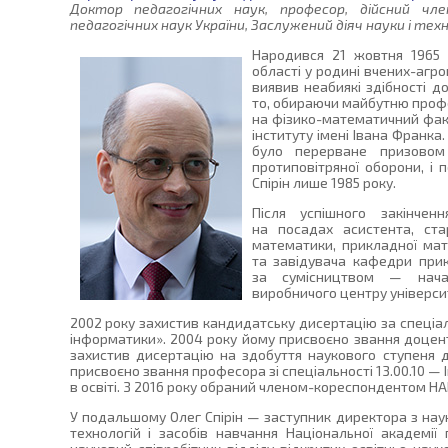
Доктор педагогічних наук, професор, дійсний член
педагогічних наук України, Заслужений діяч науки і техн
Народився 21 жовтня 1965 
області у родині вчених-агро
виявив неабиякі здібності до
то, обираючи майбутню профес
на фізико-математичний фак
інституту імені Івана Франка
було перерване призовом
протиповітряної оборони, і 
Спірін лише 1985 року.
Після успішного закінчен
на посадах асистента, ст
математики, прикладної ма
та завідувача кафедри при
за сумісництвом — начал
виробничого центру універси
2002 року захистив кандидатську дисертацію за спеціа
інформатики». 2004 року йому присвоєно звання доцен
захистив дисертацію на здобуття наукового ступеня д
присвоєно звання професора зі спеціальності 13.00.10 — 
в освіті. З 2016 року обраний членом-кореспондентом НА
У подальшому Олег Спірін — заступник директора з нау
технологій і засобів навчання Національної академії 