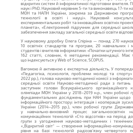
відкритих систем й інформатичної підготовки вчителя. П
наук і PhD. Науковий керівник 5-ти та виконавець 17-ти 
МОН та НАПН України, зокрема за Державною програм
технології в освіті і науці». Науковий консульт
експериментальних робіт та інноваційних освітніх проекті
планета», «Електронний підручник для середньої школ
забезпечення закладу загальної середньої освіти відпові
У науковому доробку Олега Спіріна — понад 270 науков
10 освітніх стандартів та програм, 20 навчальних і 
студентів і вчителів інформатики: «Початки штучного інт
162 статті, словник, 4 методичні рекомендації. Має 
що індексуються у Web of Science, SCOPUS.
Вагомою й активною є експертна діяльність. У попередні
«Педагогіка, психологія, проблеми молоді та спорту
2022 рр.), голова науково-методичної комісії з інформат
середньої освіти Науково-методичної ради з питань о
заступник голови Всеукраїнського організаційного ко
олімпіади МОН України у 2018–2019 н.р., член робочої 
фундаментальних досліджень при НАН України щодо 
інформаційного простору: інтеграція і кооперація зусил
України (2014–2015 рр.), член робочої групи Держав
у навчально-виховний процес загальноосвітніх н
комунікаційних технологій «Сто відсотків» на період до
групи з узгодження науково-методичних і технічних
«„Відкритий світ“ — створення інформаційно-комунікац
рівня на базі технологій радіозв’язку четвертого 