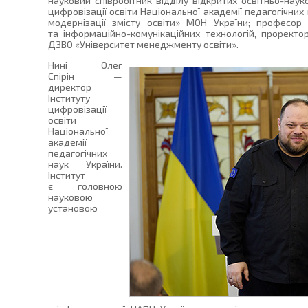
науковий співробітник відділу відкритих освітньо-нау
цифровізації освіти Національної академії педагогічних
модернізації змісту освіти» МОН України; професор
та інформаційно-комунікаційних технологій, проректо
ДЗВО «Університет менеджменту освіти».
Нині Олег
Спірін —
директор
Інституту
цифровізації
освіти
Національної
академії
педагогічних
наук України.
Інститут
є головною
науковою
установою