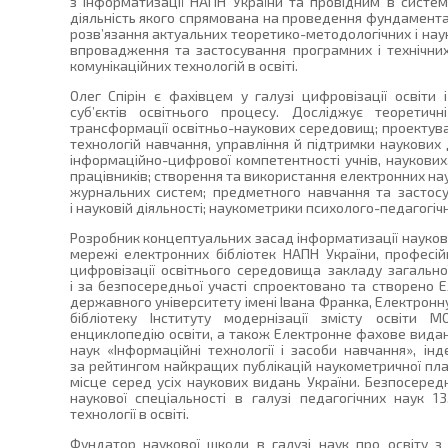
з інформатизації НАПН України та провідним в систем
діяльність якого спрямована на проведення фундамент
розв’язання актуальних теоретико-методологічних і на
впровадження та застосування програмних і технічних
комунікаційних технологій в освіті.
Олег Спірін є фахівцем у галузі цифровізації освіти 
суб’єктів освітнього процесу. Досліджує теоретич
трансформації освітньо-наукових середовищ; проектув
технологій навчання, управління й підтримки наукових
інформаційно-цифрової компетентності учнів, наукових,
працівників; створення та використання електронних наук
журнальних систем; предметного навчання та застосув
і науковій діяльності; наукометрики психолого-педагогіч
Розробник концептуальних засад інформатизації наукової
мережі електронних бібліотек НАПН України, професій
цифровізації освітнього середовища закладу загальної
і за безпосередньої участі спроектовано та створено 
державного університету імені Івана Франка, Електронну
бібліотеку Інституту модернізації змісту освіти М
енциклопедію освіти, а також Електронне фахове видання
наук «Інформаційні технології і засоби навчання», ін
за рейтингом найкращих публікацій наукометричної пл
місце серед усіх наукових видань України. Безпосередн
наукової спеціальності в галузі педагогічних наук 13
технології в освіті.
Фундатор наукової школи в галузі наук про освіту 