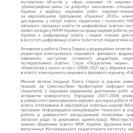
експертизи об’єктів у сфері наукової та науково-т
«Демографічні зміни та добробут населення» спеціалі
України з відбору наукових робіт, науково-техніч
за європейською програмою «Горизонт 2020»; члено
досліджень у галузі освіти, педагогіки і психології 
загальної середньої освіти та цифровізації освітніх си
комісії конкурсу НАПН України на кращі наукові роботи;
України з цифровізації освіти і науки; членом докт
в Інституті цифровізації освіти та Інституті педагогічної 
Активною є робота Олега Спіріна у редакційних колегіях
редактора електронного наукового фахового видання
навчання», заступник головного редактора наук
післядипломної освіти». Серія «Педагогічні науки»
«Комп’ютер у школі та сім’ї» (2008–2021 рр.), збірника н
в освіті», електронного наукового фахового журналу «Edu
Міцний зв’язок поєднує Олега Спіріна із рідним унів
працює за сумісництвом професором кафедри ком
технологій, є науковим керівником дипломних робіт м
аспірантів університету. Упродовж 2007–2008 рокі
в університеті виконувалася науково-дослідна робота «
освіти, інтегрована в європейські освітньо-наукові бі
програми «Інформаційно-комунікаційні технології в осв
роботи в університеті нагороджений почесними гра
обласної ради та державної адміністрації, Міністерст
знаком «Відмінник освіти» МОН України. Дружина Інна
випускниця Житомирського педагогічного інституту, за