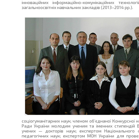
інноваційних інформаційно-комунікаційних техноло
загальноосвітніх навчальних закладів (2013–2014 рр.).
соціогуманітарних наук; членом об’єднаної Конкурсної к
Ради України молодим ученим та іменних стипендій 
учених — докторів наук; експертом Національного 
педагогічних наук; експертом МОН України для провед