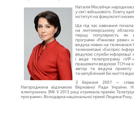
Наталія Мосейчук народилася
у сім’ї військового. Освіту 
інституті на факультеті інозе
Ще під час навчання почал
на житомирському обласном
першу популярність як в
програми «Ранкове ревю» на
ведуча новин на телеканалі 
телекомпанії «Експрес-Інфор
ведучою служби інформації «
і веде телепрограму «VIP-
працювати ведучою ТСН на ка
автор та ведуча проекту 
та непублічний бік життя відо
З березня 2007 — співве
Нагороджена відзнакою Верховної Ради України. 
електронних ЗМІ. У 2013 році отримала премію Телетріу
програми». Володарка національної премії Людина Року.