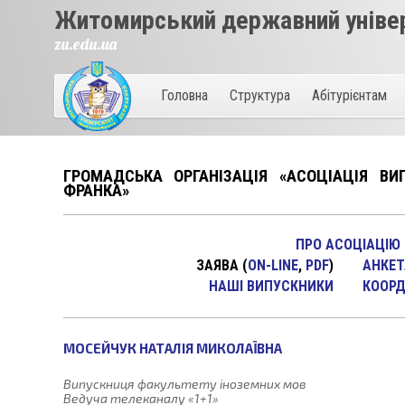
Житомирський державний універ
zu.edu.ua
Головна
Структура
Абітурієнтам
ГРОМАДСЬКА ОРГАНІЗАЦІЯ «АСОЦІАЦІЯ ВИ
ФРАНКА»
ПРО АСОЦІАЦІЮ
ЗАЯВА
(
ON-LINE
,
PDF
)
АНКЕТ
НАШI ВИПУСКНИКИ
КООРД
МОСЕЙЧУК НАТАЛІЯ МИКОЛАЇВНА
Випускниця факультету іноземних мов
Ведуча телеканалу «1+1»