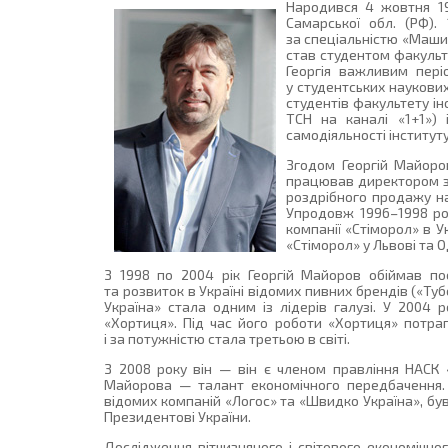
Народився 4 жовтня 19
Самарської обл. (РФ).
за спеціальністю «Машин
став студентом факульт
Георгія важливим пері
у студентських наукових
студентів факультету і
ТСН на каналі «1+1») 
самодіяльності інституту
Згодом Георгій Майоров
працював директором з 
роздрібного продажу на
Упродовж 1996–1998 ро
компанії «Стіморол» в У
«Стіморол» у Львові та Од
З 1998 по 2004 рік Георгій Майоров обіймав по
та розвиток в Україні відомих пивних брендів («Туб
Україна» стала одним із лідерів галузі. У 2004 
«Хортиця». Під час його роботи «Хортиця» потра
і за потужністю стала третьою в світі.
З 2008 року він — він є членом правління НАСК «
Майорова — талант економічного передбачення. В
відомих компаній «Логос» та «Швидко Україна», б
Президентові України.
Дослідження вітчизняного і світового економічно