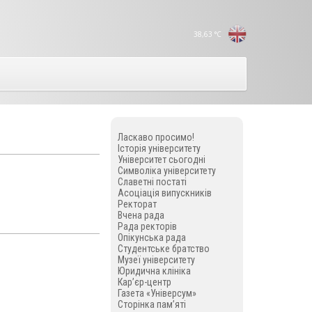
38,63
°C
Ласкаво просимо!
Історія університету
Університет сьогодні
Символіка університету
Славетні постаті
Асоціація випускників
Ректорат
Вчена рада
Рада ректорів
Опікунська рада
Студентське братство
Музеї університету
Юридична клініка
Кар’єр-центр
Газета «Універсум»
Сторінка пам’яті