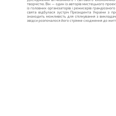
творчістю. Він — один із авторів мистецького прое
із головних організаторів і режисерів грандіозног
свята відбулася зустріч Президента України з пр
знаходить можливість для спілкування з викладач
звідси розпочалося його стрімке сходження до жит