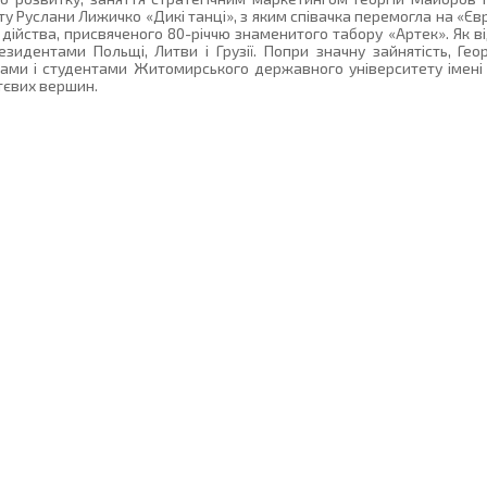
кту Руслани Лижичко «Дикі танці», з яким співачка перемогла на «Єв
о дійства, присвяченого 80-річчю знаменитого табору «Артек». Як в
езидентами Польщі, Литви і Грузії. Попри значну зайнятість, Ге
ами і студентами Житомирського державного університету імені 
тєвих вершин.