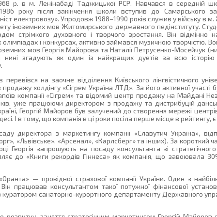
68 р. в м. Ленінабаді Таджицької РСР. Навчався в середній ш
 1986 року після закінчення школи вступив до Самарського за
іст електровозу». Упродовж 1988–1990 років служив у війську в м. 
ету іноземних мов Житомирського державного педінституту. Студе
одом стрімкого духовного і творчого зростання. Він відмінно н
 олімпіадах і конкурсах, активно займався музичною творчістю. Во
ноземних мов Георгія Майорова та Наталії Петрусенко-Мосейчук (ни
і нині згадують як один із найкращих дуетів за всю історію 
.
 перевівся на заочне відділення Київського лінгвістичного унів
продажу холдінгу «Сігрем Україна ЛТД». За його активної участі
поїв компанії «Сігрем» та відомий центр продажу на Майдані Нез
ків, уже працюючи директором з продажу та дистрибуцій дансь
країні, Георгій Майоров був залучений до створення мережі центрів
есі. І в тому, що компанія в ці роки посіла перше місце в рейтингу, є 
саду директора з маркетингу компанії «Славутич Україна», від
орг», «Львівське», «Арсенал», «Карлсберг» та інших). За короткий 
році Георгія запрошують на посаду консультанта зі стратегічного
пляє до «Книги рекордів Гіннеса» як компанія, що завоювала 30
Оранта» — провідної страхової компанії України. Один з найбіль
ін працював консультантом такої потужної фінансової установи
ув куратором санаторно-курортного департаменту Державного упр
го розвитку, заняття стратегічним маркетингом Георгій Майоров