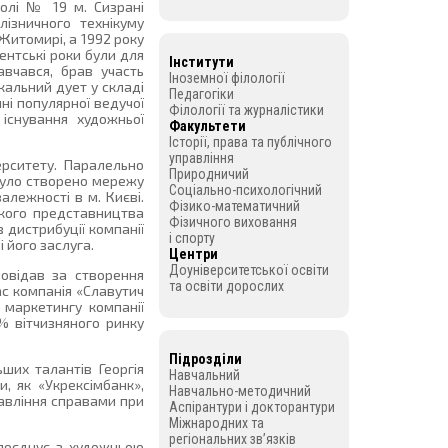
колі № 19 м. Сизрані
лізничного технікуму
Житомирі, а 1992 року
нтські роки були для
Інститути
авчався, брав участь
Іноземної філології
кальний дует у складі
Педагогіки
ні популярної ведучої
Філології та журналістики
існування художньої
Факультети
Історії, права та публічного
управління
ерситету. Паралельно
Природничий
 було створено мережу
Соціально-психологічний
алежності в м. Києві.
Фізико-математичний
кого представництва
Фізичного виховання
 дистрибуції компанії
і спорту
і його заслуга.
Центри
Доуніверситетської освіти
повідав за створення
та освіти дорослих
час компанія «Славутич
 маркетингу компанії
% вітчизняного ринку
Підрозділи
ших талантів Георгія
Навчальний
, як «Укрексімбанк»,
Навчально-методичний
авління справами при
Аспірантури і докторантури
Міжнародних та
регіональних зв’язків
 поєднує з художньою