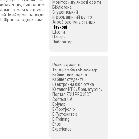
Моніторингу якості освіти
робаченні», був одним
Бібліотека
ідомо, в рамках цього
Студентський
оргій Майоров завжди
інформаційний центр
І. Франка, адже саме
Агробіологічна станція
Наукові:
Школи
Центри
Лабораторії
Розклад занять
Телеграм-бот «Розклад»
Кабінет викладача
Кабінет студента
Електронна бібліотека
Каталог НТК «Драматургія»
Портал ZDU PROJECT
Contest.UA
Eolymp
E-Портфоліо
E-Гуртожиток
E-Training
Enter
Experience