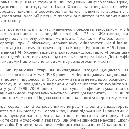
рвня 1945 р. в м. Житомирі. У 1968 році закінчив філологічний фа
агогічного інституту імені Івана Франка за спеціальністю «Вчи
середньої школи». З особливою теплотою і вдячністю завжди зг
ідкреслюючи високий рівень філологічної підготовки та вплив вик
 світогляду.
ність розпочав ще під час навчання: працював масовиком у Ж
телем малювання в середній школі № 23 м. Житомира, вик
ому педагогічному училищі імені Івана Франка. У 1973 році закінч
ітератури при Львівському державному університеті імені Іван
сертацію на тему «Історична проза Валерія Брюсова». У 1991 році в
евченка НАН України захистив докторську дисертацію «Концепція о
тексті ідейно-естетичних пошуків російського реалізму». Доктор філ
 академік Національної академії наук вищої освіти України.
8 рік працював старшим викладачем, згодом доцентом Кам’
гогічного інституту. З 1988 року — у Чернівецькому національно
: доцент, професор, з 1996 року — завідувач кафедри російської ф
посаду в. о. завідувача кафедри українознавства та гуманітарни
титуту. У 1998–2009 роках — завідувач кафедри гуманітарних
національного торговельно-економічного університету. З 2008 
навства Кам’янець-Подільського національного університету імені І
ць, серед яких 12 одноосібних монографій та одна у співавторств
таття в енциклопедіях і словниках, низка підручників і навчальних 
тво, культурологію, релігієзнавство, теологію та риторику. О
их текстів у художній літературі. Він був керівником наукової школ
претації». Під його науковим керівництвом захищено 12 кандидатс