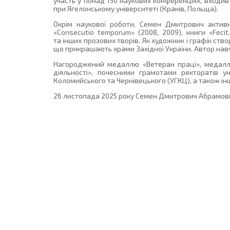
участь у понад 150 наукових конференціях, входив
при Ягелонському університеті (Краків, Польща).
Окрім наукової роботи, Семен Дмитрович актив
«Consecutio temporum» (2008, 2009), книги «Fecit
та інших прозових творів. Як художник і графік ств
що прикрашають храми Західної України. Автор нав
Нагороджений медаллю «Ветеран праці», медаллю 
діяльності», почесними грамотами ректоратів уні
Коломийського та Чернівецького (УГКЦ), а також і
26 листопада 2025 року Семен Дмитрович Абрамович 