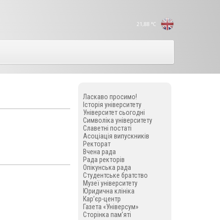
21,88
°C
Ласкаво просимо!
Історія університету
Університет сьогодні
Символіка університету
Славетні постаті
Асоціація випускників
Ректорат
Вчена рада
Рада ректорів
Опікунська рада
Студентське братство
Музеї університету
Юридична клініка
Кар’єр-центр
Газета «Універсум»
Сторінка пам’яті