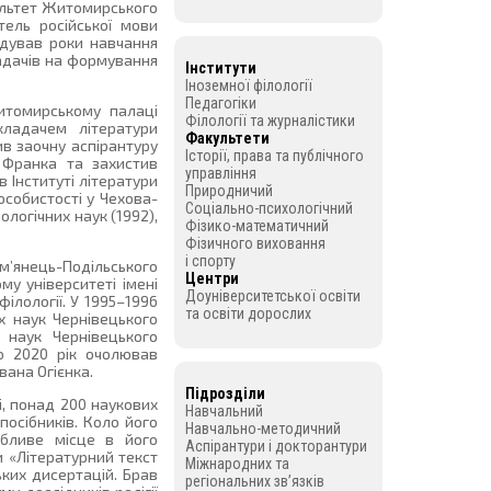
культет Житомирського
тель російської мови
адував роки навчання
ладачів на формування
Інститути
Іноземної філології
Педагогіки
итомирському палаці
Філології та журналістики
ладачем літератури
Факультети
ив заочну аспірантуру
Історії, права та публічного
а Франка та захистив
управління
 Інституті літератури
Природничий
собистості у Чехова-
Соціально-психологічний
ологічних наук (1992),
Фізико-математичний
Фізичного виховання
і спорту
янець-Подільського
Центри
му університеті імені
Доуніверситетської освіти
ілології. У 1995–1996
та освіти дорослих
х наук Чернівецького
 наук Чернівецького
по 2020 рік очолював
вана Огієнка.
Підрозділи
і, понад 200 наукових
Навчальний
посібників. Коло його
Навчально-методичний
собливе місце в його
Аспірантури і докторантури
и «Літературний текст
Міжнародних та
ьких дисертацій. Брав
регіональних зв’язків