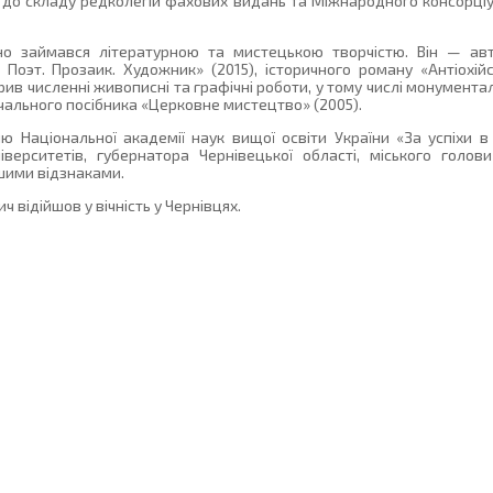
 до складу редколегій фахових видань та Міжнародного консорціум
но займався літературною та мистецькою творчістю. Він — авт
. Поэт. Прозаик. Художник» (2015), історичного роману «Антіохій
орив численні живописні та графічні роботи, у тому числі монумента
чального посібника «Церковне мистецтво» (2005).
Національної академії наук вищої освіти України «За успіхи в 
верситетів, губернатора Чернівецької області, міського голови
ншими відзнаками.
відійшов у вічність у Чернівцях.