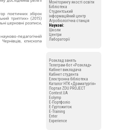
у дослідників релігії
Моніторингу якості освіти
Бібліотека
Студентський
ор поетичних збірок
інформаційний центр
ський триптих» (2015)
Агробіологічна станція
льні церковні розписи,
Наукові:
Школи
Центри
науково-педагогічній
Лабораторії
 Чернівців, єпископа
Розклад занять
Телеграм-бот «Розклад»
Кабінет викладача
Кабінет студента
Електронна бібліотека
Каталог НТК «Драматургія»
Портал ZDU PROJECT
Contest.UA
Eolymp
E-Портфоліо
E-Гуртожиток
E-Training
Enter
Experience