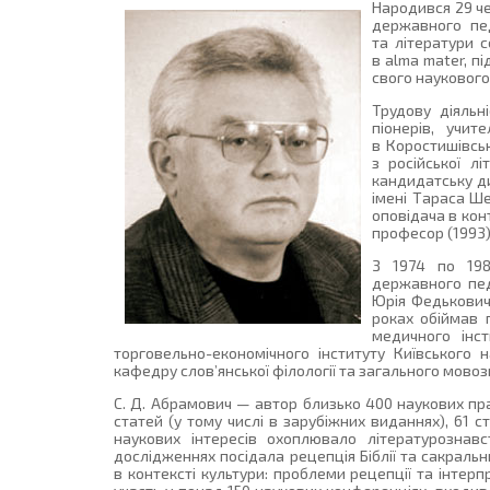
Народився 29 че
державного пед
та літератури 
в alma mater, п
свого наукового
Трудову діяль
піонерів, учи
в Коростишівськ
з російської л
кандидатську ди
імені Тараса Ш
оповідача в кон
професор (1993),
З 1974 по 198
державного педа
Юрія Федьковича
роках обіймав 
медичного інс
торговельно-економічного інституту Київського 
кафедру слов’янської філології та загального мовоз
С. Д. Абрамович — автор близько 400 наукових пра
статей (у тому числі в зарубіжних виданнях), 61 с
наукових інтересів охоплювало літературознавс
дослідженнях посідала рецепція Біблії та сакральн
в контексті культури: проблеми рецепції та інтер