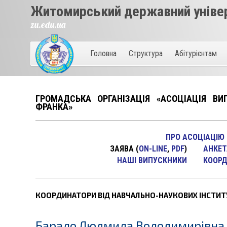
Житомирський державний універ
zu.edu.ua
Головна
Структура
Абітурієнтам
ГРОМАДСЬКА ОРГАНІЗАЦІЯ «АСОЦІАЦІЯ ВИ
ФРАНКА»
ПРО АСОЦІАЦІЮ
ЗАЯВА
(
ON-LINE
,
PDF
)
АНКЕТ
НАШI ВИПУСКНИКИ
КООРД
КООРДИНАТОРИ ВІД НАВЧАЛЬНО-НАУКОВИХ ІНСТИТУ
Барало Людмила Володимирівна