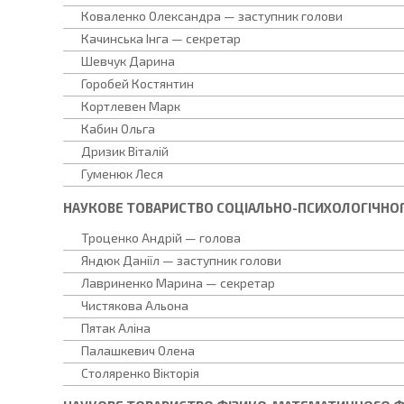
Коваленко Олександра — заступник голови
Качинська Інга — секретар
Шевчук Дарина
Горобей Костянтин
Кортлевен Марк
Кабин Ольга
Дризик Віталій
Гуменюк Леся
НАУКОВЕ ТОВАРИСТВО СОЦІАЛЬНО-ПСИХОЛОГІЧНО
Троценко Андрій — голова
Яндюк Даніїл — заступник голови
Лавриненко Марина — секретар
Чистякова Альона
Пятак Аліна
Палашкевич Олена
Столяренко Вікторія