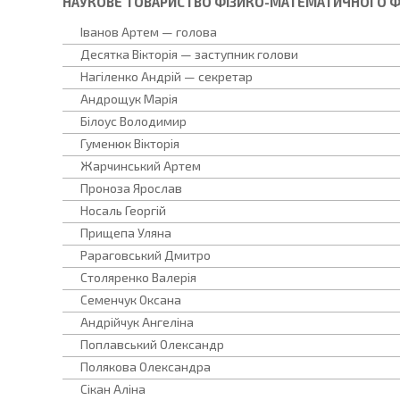
НАУКОВЕ ТОВАРИСТВО ФІЗИКО-МАТЕМАТИЧНОГО 
Іванов Артем — голова
Десятка Вікторія — заступник голови
Нагіленко Андрій — секретар
Андрощук Марія
Білоус Володимир
Гуменюк Вікторія
Жарчинський Артем
Проноза Ярослав
Носаль Георгій
Прищепа Уляна
Рараговський Дмитро
Столяренко Валерія
Семенчук Оксана
Андрійчук Ангеліна
Поплавський Олександр
Полякова Олександра
Сікан Аліна