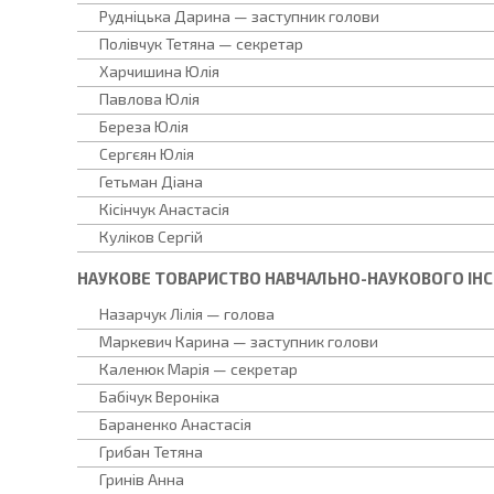
Рудніцька Дарина — заступник голови
Полівчук Тетяна — секретар
Харчишина Юлія
Павлова Юлія
Береза Юлія
Сергєян Юлія
Гетьман Діана
Кісінчук Анастасія
Куліков Сергій
НАУКОВЕ ТОВАРИСТВО НАВЧАЛЬНО-НАУКОВОГО ІНС
Назарчук Лілія — голова
Маркевич Карина — заступник голови
Каленюк Марія — секретар
Бабічук Вероніка
Бараненко Анастасія
Грибан Тетяна
Гринів Анна