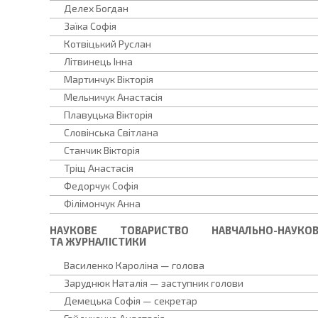
Делех Богдан
Заїка Софія
Котвіцький Руслан
Літвинець Інна
Мартинчук Вікторія
Мельничук Анастасія
Плавуцька Вікторія
Словінська Світлана
Станчик Вікторія
Тріщ Анастасія
Федорчук Софія
Філімончук Анна
НАУКОВЕ ТОВАРИСТВО НАВЧАЛЬНО-НАУКО
ТА ЖУРНАЛІСТИКИ
Василенко Кароліна — голова
Заруднюк Наталія — заступник голови
Демецька Софія — секретар