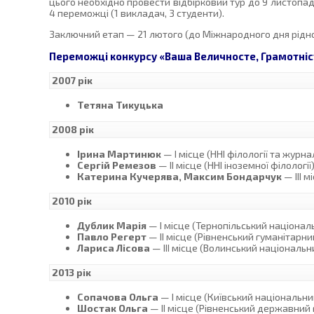
цього необхідно провести відбірковий тур до 9 листопа
4 переможці (1 викладач, 3 студенти).
Заключний етап — 21 лютого (до Міжнародного дня рідно
Переможці конкурсу «Ваша Величносте, Грамотніс
2007 рік
Тетяна Тикуцька
2008 рік
Ірина Мартинюк
— І місце (ННІ філології та журна
Сергій Ремезов
— IІ місце (ННІ іноземної філології
Катерина Кучерява, Максим Бондарчук
— ІII м
2010 рік
Дублик Марія
— І місце (Тернопільський націонал
Павло Регерт
— IІ місце (Рівненський гуманітарни
Лариса Лісова
— ІII місце (Волинський національн
2013 рік
Сопачова Ольга
— І місце (Київський національни
Шостак Ольга
— IІ місце (Рівненський державний 