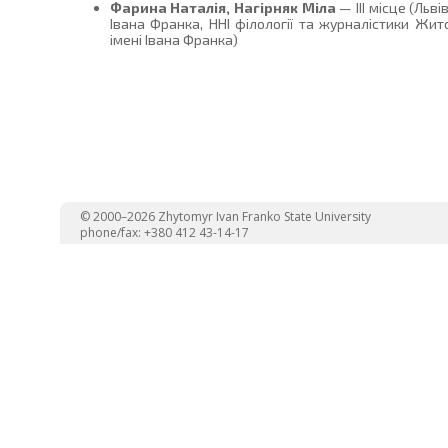
Фарина Наталія, Нагірняк Міла
— ІII місце (Льв
Івана Франка, ННІ філології та журналістики Жи
імені Івана Франка)
© 2000–2026 Zhytomyr Ivan Franko State University
phone/fax: +380 412 43-14-17