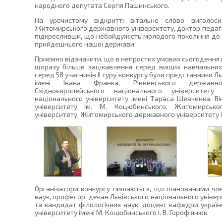
народного депутата Сергія Пашинського.
На урочистому відкритті вітальне слово виголос
Житомирського державного університету, доктор педаго
підкресливши, що небайдужість молодого покоління до 
прийдешнього нашої держави.
Приємно відзначити, що в непростих умовах сьогодення ко
щоразу більше зацікавлення серед вищих навчальних
серед 58 учасників ІІ туру конкурсу були представники Л
імені Івана Франка, Рівненського державног
Східноєвропейського національного університету
національного університету імені Тараса Шевченка, В
університету ім. М. Коцюбинського, Житомирськог
університету, Житомирського державного університету і
Організатори конкурсу пишаються, що шанованими чле
наук, професор, декан Львівського національного універс
та кандидат філологічних наук, доцент кафедри україн
університету імені М. Коцюбинського І. В. Гороф’янюк.