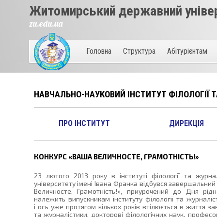
Житомирський державний універ
zu.edu.ua
Головна
Структура
Абітурієнтам
НАВЧАЛЬНО-НАУКОВИЙ ІНСТИТУТ ФІЛОЛОГІЇ 
ПРО ІНСТИТУТ
ДИРЕКЦІЯ
КОНКУРС «ВАША ВЕЛИЧНОСТЕ, ГРАМОТНІСТЬ!»
23 лютого 2013 року в інституті філології та журн
університету імені Івана Франка відбувся завершальний
Величносте, Грамотність!», приурочений до Дня рід
належить випускникам інституту філології та журналі
і ось уже протягом кількох років втілюється в життя за
та журналістики, докторові філологічних наук, професо