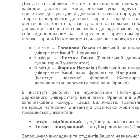
Диктант із глибоким змістом, підготовлений виклад
кафедри української мови, допоміг усім відчути 
причетним до культури й духовності нашого народу, 
творчість звернутися до свого коріння і відчуття вл
ідентичності. Зрештою, таке єднання за спільною сп
допомагає засвідчити свою любов до рідної мови, ві
себе відповідальним за її збереження і причетним до
великої справи. Переможцями цьогорічного конкурсу ста
І місце —
Сопачова Ольга
(Київський націона
університет імені Т. Шевченка).
ІІ місце —
Шостак Ольга
(Рівненський держа
гуманітарний університет).
ІІІ місце —
Фарина Наталія
(Львівський націона
університет імені Івана Франка) та
Нагірняк 
(інститут іноземної філології Житомирсь
державного університету імені Івана Франка).
В інституті філології та журналістики Житомирсь
державного університету імені Івана Франка від 20
започатковано конкурс «Ваша Величносте, Грамотні
на краще написання диктанту з української мови сере
проводиться у два етапи:
І етап — відбірковий
— до Дня української писемн
ІІ етап — підсумковий
— до Дня рідної мови (21 л
Запрошуємо викладачів та студентів Вашого навчального 