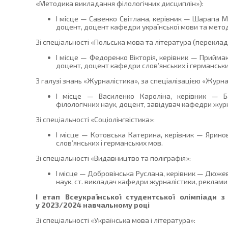
«Методика викладання філологічних дисциплін»):
І місце — Савенко Світлана, керівник — Шарапа М
доцент, доцент кафедри української мови та метод
Зі спеціальності «Польська мова та література (переклад
І місце — Федоренко Вікторія, керівник — Прийма
доцент, доцент кафедри слов’янських і германськи
З галузі знань «Журналістика», за спеціалізацією «Журна
І місце — Василенко Кароліна, керівник — 
філологічних наук, доцент, завідувач кафедри журн
Зі спеціальності «Соціолінгвістика»:
І місце — Котовська Катерина, керівник — Ярин
слов’янських і германських мов.
Зі спеціальності «Видавництво та поліграфія»:
І місце — Добровінська Руслана, керівник — Дюже
наук, ст. викладач кафедри журналістики, реклами 
І етап Всеукраїнської студентської олімпіади з
у 2023/2024 навчальному році
Зі спеціальності «Українська мова і література»: