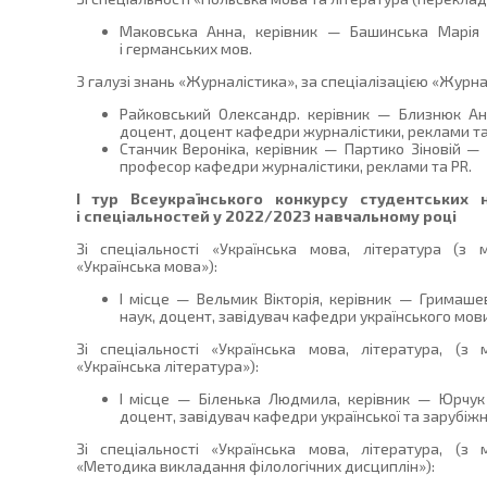
Маковська Анна, керівник — Башинська Марія
і германських мов.
3 галузі знань «Журналістика», за спеціалізацією «Журна
Райковський Олександр. керівник — Близнюк Ан
доцент, доцент кафедри журналістики, реклами та
Станчик Вероніка, керівник — Партико Зіновій — 
професор кафедри журналістики, реклами та PR.
І тур Всеукраїнського конкурсу студентських 
і спеціальностей у 2022/2023 навчальному році
Зі спеціальності «Українська мова, література (з 
«Українська мова»):
І місце — Вельмик Вікторія, керівник — Гримаш
наук, доцент, завідувач кафедри українського мови
Зі спеціальності «Українська мова, література, (з
«Українська література»):
І місце — Біленька Людмила, керівник — Юрчук
доцент, завідувач кафедри української та зарубіжно
Зі спеціальності «Українська мова, література, (з
«Методика викладання філологічних дисциплін»):