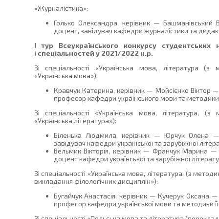
«Журналістика»:
Голько Олександра, керівник — Башманівський В
доцент, завідувач кафедри журналістики та дидакти
І тур Всеукраїнського конкурсу студентських 
і спеціальностей у 2021/2022 н.р.
Зі спеціальності «Українська мова, література (з 
«Українська мова»):
Кравчук Катерина, керівник — Мойсієнко Віктор —
професор кафедри українського мови та методики ї
Зі спеціальності «Українська мова, література, (з
«Українська література»):
Біленька Людмила, керівник — Юрчук Олена — 
завідувач кафедри української та зарубіжної літера
Вельмик Вікторія, керівник — Франчук Марина — 
доцент кафедри української та зарубіжної літератур
Зі спеціальності «Українська мова, література, (з метод
викладання філологічних дисциплін»):
Бугайчук Анастасія, керівник — Кучерук Оксана —
професор кафедри української мови та методики її
Зі спеціальності «Польська мова та література (переклад