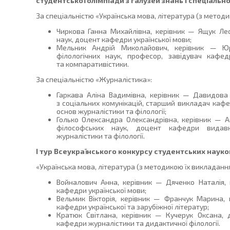
студентської олімпіади з галузей знань і спеціально
За спеціальністю «Українська мова, література (з методи
Чиркова Ганна Михайлівна, керівник — Ящук Лес
наук, доцент кафедри української мови;
Мельник Андрій Миколайович, керівник — Юр
філологічних наук, професор, завідувач кафед
та компаративістики.
За спеціальністю «Журналістика»:
Гаркава Аліна Вадимівна, керівник — Давидова
з соціальних комунікацій, старший викладач кафе
основ журналістики та філології;
Голько Олександра Олександрівна, керівник — А
філософських наук, доцент кафедри видавн
журналістики та філології.
І тур Всеукраїнського конкурсу студентських науков
«Українська мова, література (з методикою їх викладання
Войналович Анна, керівник — Дяченко Наталія, 
кафедри української мови;
Вельмик Вікторія, керівник — Франчук Марина, 
кафедри української та зарубіжної літератур;
Кратюк Світлана, керівник — Кучерук Оксана, 
кафедри журналістики та дидактичної філології.