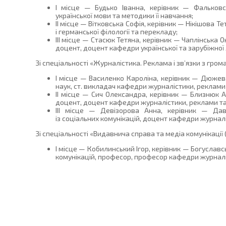
І місце — Будько Іванна, керівник — Фалько
української мови та методики її навчання;
ІІ місце — Вітковська Софія, керівник — Нікішова 
і германської філології та перекладу;
ІІІ місце — Стасюк Тетяна, керівник — Чаплінська
доцент, доцент кафедри української та зарубіжної л
Зі спеціальності «Журналістика. Реклама і зв’язки з гром
І місце — Василенко Кароліна, керівник — Дюже
наук, ст. викладач кафедри журналістики, реклами 
ІІ місце — Сич Олександра, керівник — Близнюк А
доцент, доцент кафедри журналістики, реклами та
ІІІ місце — Девізорова Анна, керівник — Д
із соціальних комунікацій, доцент кафедри журналі
Зі спеціальності «Видавнича справа та медіа комунікації
І місце — Кобилинський Ігор, керівник — Богуславс
комунікацій, професор, професор кафедри журналі