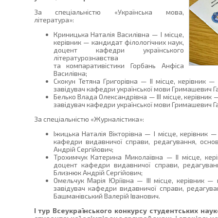
За спеціальністю «Українська мова,
література»:
Криницька Наталія Василівна — І місце,
керівник — кандидат філологічних наук,
доцент кафедри українського
літературознавства
та компаративістики Горбань Анфіса
Василівна;
Скокун Тетяна Григорівна — ІІ місце, керівник —
завідувач кафедри української мови Гримашевич Га
Белько Влада Олександрівна — ІІІ місце, керівник 
завідувач кафедри української мови Гримашевич Га
За спеціальністю «Журналістика»:
Іжицька Наталія Вікторівна — І місце, керівник 
кафедри видавничої справи, редагування, основ
Андрій Сергійович;
Трохимчук Катерина Миколаївна — ІІ місце, кер
доцент кафедри видавничої справи, редагуванн
Близнюк Андрій Сергійович;
Омельчук Марія Юріївна — ІІІ місце, керівник — 
завідувач кафедри видавничої справи, редагуван
Башманівський Валерій Іванович.
І тур Всеукраїнського конкурсу студентських науко