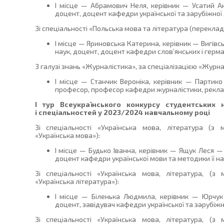
І місце — Абрамович Неля, керівник — Усатий А
доцент, доцент кафедри української та зарубіжної л
Зі спеціальності «Польська мова та література (переклад
І місце — Яриновська Катерина, керівник — Вигівс
наук, доцент, доцент кафедри слов’янських і герм
З галузі знань «Журналістика», за спеціалізацією «Журна
І місце — Станчик Вероніка, керівник — Партико 
професор, професор кафедри журналістики, реклам
І тур Всеукраїнського конкурсу студентських 
і спеціальностей у 2023/2024 навчальному році
Зі спеціальності «Українська мова, література (з 
«Українська мова»):
І місце — Будько Іванна, керівник — Ящук Леся —
доцент кафедри української мови та методики її н
Зі спеціальності «Українська мова, література, (з
«Українська література»):
І місце — Біленька Людмила, керівник — Юрчук
доцент, завідувач кафедри української та зарубіжно
Зі спеціальності «Українська мова, література, (з