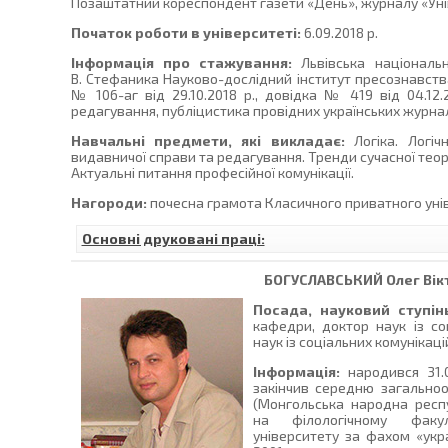
Позаштатний кореспондент газети «День», журналу «Уні
Початок роботи в університеті:
6.09.2018 р.
Інформація про стажування:
Львівська національн
В. Стефаника Науково-дослідний інститут пресознавства з
№ 106-аг від 29.10.2018 р., довідка № 419 від 04.12.2
редагування, публіцистика провідних українських журналіс
Навчальні предмети, які викладає:
Логіка. Логічн
видавничої справи та редагування. Тренди сучасної теорі
Актуальні питання професійної комунікації.
Нагороди:
почесна грамота Класичного приватного уніве
Основні друковані праці:
БОГУСЛАВСЬКИЙ
Олег Ві
Посада, науковий ступін
кафедри, доктор наук із со
наук із соціальних комунікаці
Інформація:
народився 31.0
закінчив середню загально
(Монгольська народна респу
на філологічному факул
університету за фахом «укра