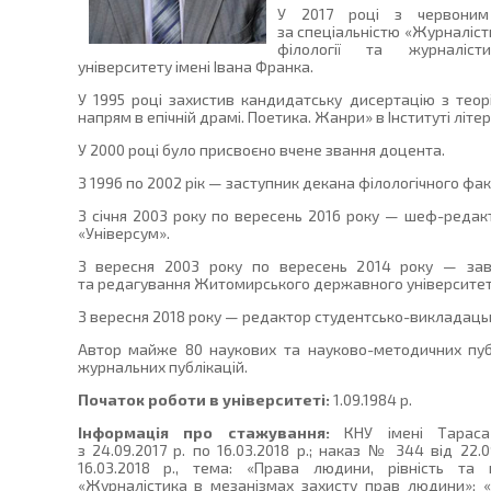
У 2017 році з червоним 
за спеціальністю «Журналіст
філології та журналіс
університету імені Івана Франка.
У 1995 році захистив кандидатську дисертацію з теор
напрям в епічній драмі. Поетика. Жанри» в Інституті літер
У 2000 році було присвоєно вчене звання доцента.
З 1996 по 2002 рік — заступник декана філологічного фак
З січня 2003 року по вересень 2016 року — шеф-редак
«Універсум».
З вересня 2003 року по вересень 2014 року — зав
та редагування Житомирського державного університету
З вересня 2018 року — редактор студентсько-викладацьк
Автор майже 80 наукових та науково-методичних публі
журнальних публікацій.
Початок роботи в університеті:
1.09.1984 р.
Інформація про стажування:
КНУ імені Тараса 
з 24.09.2017 р. по 16.03.2018 р.; наказ № 344 від 22.
16.03.2018 р., тема: «Права людини, рівність та 
«Журналістика в мезанізмах захисту прав людини»; «З