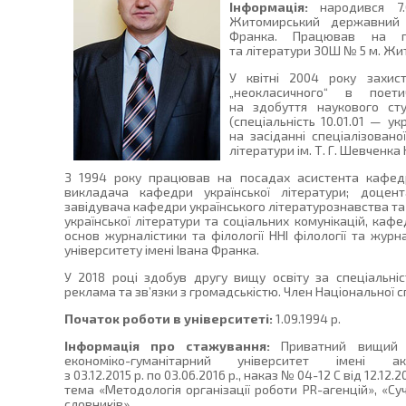
Інформація:
народився 7.0
Житомирський державний п
Франка. Працював на по
та літератури ЗОШ № 5 м. Жит
У квітні 2004 року захис
„неокласичного“ в поет
на здобуття наукового ст
(спеціальність 10.01.01 — ук
на засіданні спеціалізованої
літератури ім. Т. Г. Шевченка
З 1994 року працював на посадах асистента кафедри
викладача кафедри української літератури; доцент
завідувача кафедри українського літературознавства та
української літератури та соціальних комунікацій, каф
основ журналістики та філології ННІ філології та жу
університету імені Івана Франка.
У 2018 році здобув другу вищу освіту за спеціальніс
реклама та зв’язки з громадськістю. Член Національної сп
Початок роботи в університеті:
1.09.1994 р.
Інформація про стажування:
Приватний вищий н
економіко-гуманітарний університет імені а
з 03.12.2015 р. по 03.06.2016 р., наказ № 04-12 С від 12.12.2
тема «Методологія організації роботи PR-агенцій», «Су
словників».