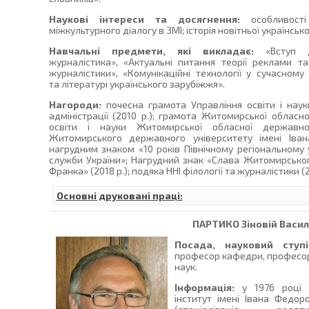
Наукові інтереси та досягнення:
особливості
міжкультурного діалогу в ЗМІ; історія новітньої українсько
Навчальні предмети, які викладає:
«Вступ до
журналістика», «Актуальні питання теорії реклами та
журналістики», «Комунікаційні технології у сучасному
та літературі українського зарубіжжя».
Нагороди:
почесна грамота Управління освіти і нау
адміністрації (2010 р.); грамота Житомирської обласно
освіти і науки Житомирської обласної державної
Житомирського державного університету імені Іван
нагрудним знаком «10 років Північному регіональному
служби України»; Нагрудний знак «Слава Житомирськог
Франка» (2018 р.); подяка ННІ філології та журналістики (2
Основні друковані праці:
ПАРТИКО
Зіновій Васи
Посада, науковий ступі
професор кафедри, професор
наук.
Інформація:
у 1976 році з
інститут імені Івана Федор