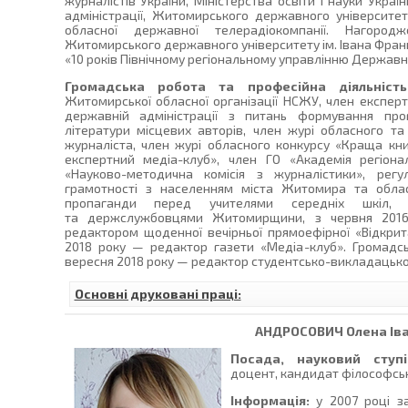
журналістів України, Міністерства освіти і науки Укра
адміністрації, Житомирського державного університет
обласної державної телерадіокомпанії. Нагоро
Житомирського державного університету ім. Івана Фра
«10 років Північному регіональному управлінню Державн
Громадська робота та професійна діяльність
Житомирської обласної організації НСЖУ, член експер
державній адміністрації з питань формування про
літератури місцевих авторів, член журі обласного та
журналіста, член журі обласного конкурсу «Краща кн
експертний медіа-клуб», член ГО «Академія регіона
«Науково-методична комісія з журналістики», рег
грамотності з населенням міста Житомира та област
пропаганди перед учителями середніх шкіл, п
та держслужбовцями Житомирщини, з червня 2016
редактором щоденної вечірньої прямоефірної «Відкрита
2018 року — редактор газети «Медіа-клуб». Громадсь
вересня 2018 року — редактор студентсько-викладацької
Основні друковані праці:
АНДРОСОВИЧ
Олена Ів
Посада, науковий ступі
доцент, кандидат філософськ
Інформація:
у 2007 році з