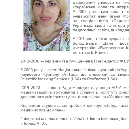
державний університет ім
«Українська мова та літера
У 2008 році закінчила з 
університет імені Івана Ф
за спеціальністю «Педаго
Українська мова та літерату
педагогічної освіти, викладач
У 2011 році в Східноукраїнсь
Володимира Даля достр
дисертацію «Експресивно-і
естетики Б. Кроче».
2012-2018 — керівник (за суміщенням) Прес-центру ЖДУ 
З 2006 року — член Національної спілки журналістів Укра
наукового журналу «Virtus», що внесений до міжн
Scientific Indexing Services (USA) та Citefactor (USA).
2019-2020 — голова Ради молодих науковців ЖДУ імені
медіаматеріалів абітурієнтів і студентів Інституту філ
державного університету імені Івана Франка «Медіазнах
Керівниця студентських проблемних груп «Зображальн
медійних повідомлень».
Співорганізаторка першої в Україні Школи інформаційної
«Погляд АТО».