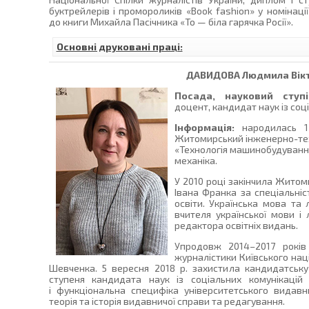
буктрейлерів і промороликів «Book fashion» у номінаці
до книги Михайла Пасічника «То — біла гарячка Росії».
Основні друковані праці:
ДАВИДОВА
Людмила Вік
Посада, науковий ступі
доцент, кандидат наук із соц
Інформація:
народилась 13.
Житомирський інженерно-техн
«Технологія машинобудування
механіка.
У 2010 році закінчила Житом
Івана Франка за спеціальніс
освіти. Українська мова та 
вчителя української мови і 
редактора освітніх видань.
Упродовж 2014–2017 років 
журналістики Київського нац
Шевченка. 5 вересня 2018 р. захистила кандидатськ
ступеня кандидата наук із соціальних комунікацій 
і функціональна специфіка університетського видавн
теорія та історія видавничої справи та редагування.