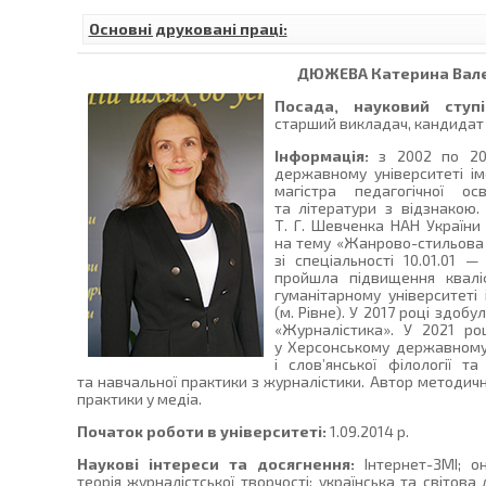
Основні друковані праці:
ДЮЖЕВА
Катерина Вале
Посада, науковий ступі
старший викладач, кандидат 
Інформація:
з 2002 по 20
державному університеті і
магістра педагогічної ос
та літератури з відзнакою. 
Т. Г. Шевченка НАН України
на тему «Жанрово-стильова 
зі спеціальності 10.01.01 —
пройшла підвищення квалі
гуманітарному університеті
(м. Рівне). У 2017 році здоб
«Журналістика». У 2021 ро
у Херсонському державному 
і слов’янської філології т
та навчальної практики з журналістики. Автор методи
практики у медіа.
Початок роботи в університеті:
1.09.2014 р.
Наукові інтереси та досягнення:
Інтернет-ЗМІ; он
теорія журналістської творчості; українська та світова