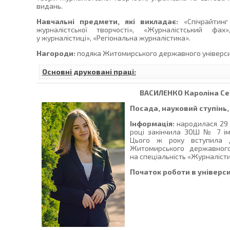
видань.
Навчальні предмети, які викладає:
«Спічрайтинг 
журналістської творчості», «Журналістський фа
у журналістиці», «Регіональна журналістика».
Нагороди:
подяка Житомирського державного університе
Основні друковані праці:
ВАСИЛЕНКО
Кароліна Се
Посада, науковий ступінь,
Інформація:
народилася 29 с
році закінчила ЗОШ № 7 іме
Цього ж року вступила д
Житомирського державного
на спеціальність «Журналісти
Початок роботи в універси