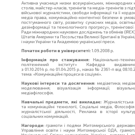
Активна учасниця низки всеукраїнських, міжнародних к
столів, майстер-класів, тренінгів та медіа-тренінгів з під
військової журналістики, свободи інформації та її кордо
медіа права, комунікаційно-контентної безпеки в умова
постгуманного світу, розвитку сучасних медіа, освітн
дезінформації та технологічного прогресу», тренінгової
Ради міжнародних наукових досліджень та обмінів (IREX
Штатів Америки та Посольства Великої Британії в Україні
і науки України та Академією української преси.
Початок роботи в університеті:
1.09.2008 р.
Інформація про стажування:
Національно-технічн
політехнічний інститут» Кафедра видавн
з 01.10.2014 р. по 01.04.2015 р., наказ № 2361-п від 08.10.
тема: «Комунікаційні процеси в соціумі».
Наукові інтереси та досягнення:
медіаетика; медіа
моделювання; візуалізація інформації; візуальна
медіафілософія.
Навчальні предмети, які викладає:
Журналістська е
та комунікаційні технології, Соціальні медіа, Філософія
журналістської діяльності, Реклама в історії культ
соціальних комунікацій.
Нагороди:
грамоти і подяки Житомирського державног
Управління освіти і науки Житомирської ОДА, грамота
Національної Спілки журналістів України, диплом І с