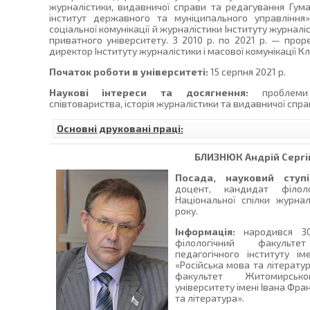
журналістики, видавничої справи та редагування Гума
інститут державного та муніципального управлінн
соціальної комунікації й журналістики Інституту журналі
приватного університету. З 2010 р. по 2021 р. — прор
директор Інституту журналістики і масової комунікації К
Початок роботи в університеті:
15 серпня 2021 р.
Наукові інтереси та досягнення:
проблеми с
співтовариства, історія журналістики та видавничої справ
Основні друковані праці:
БЛИЗНЮК
Андрій Сергі
Посада, науковий ступі
доцент, кандидат філол
Національної спілки журнал
року.
Інформація:
народився 30.
філологічний факульт
педагогічного інституту і
«Російська мова та літератур
факультет Житомирсько
університету імені Івана Фра
та література».