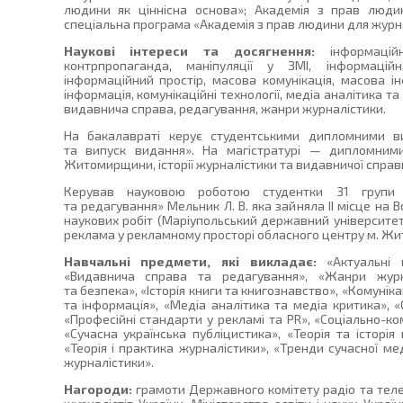
людини як ціннісна основа»; Академія з прав людин
спеціальна програма «Академія з прав людини для журна
Наукові інтереси та досягнення:
інформаційн
контрпропаганда, маніпуляції у ЗМІ, інформаційн
інформаційний простір, масова комунікація, масова і
інформація, комунікаційні технології, медіа аналітика т
видавнича справа, редагування, жанри журналістики.
На бакалавраті керує студентськими дипломними в
та випуск видання». На магістратурі — дипломним
Житомирщини, історії журналістики та видавничої спр
Керував науковою роботою студентки 31 групи с
та редагування» Мельник Л. В. яка зайняла ІІ місце на 
наукових робіт (Маріупольський державний університет,
реклама у рекламному просторі обласного центру м. Жи
Навчальні предмети, які викладає:
«Актуальні п
«Видавнича справа та редагування», «Жанри журна
та безпека», «Історія книги та книгознавство», «Комуніка
та інформація», «Медіа аналітика та медіа критика», «
«Професійні стандарти у рекламі та PR», «Соціально-кому
«Сучасна українська публіцистика», «Теорія та історі
«Теорія і практика журналістики», «Тренди сучасної мед
журналістики».
Нагороди:
грамоти Державного комітету радіо та телеб