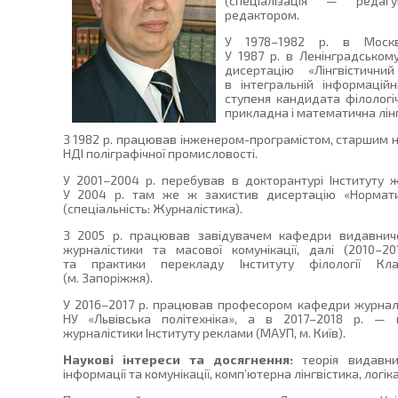
(спеціалізація — редагу
редактором.
У 1978–1982 р. в Москві
У 1987 р. в Ленінградськом
дисертацію «Лінгвістични
в інтегральній інформацій
ступеня кандидата філологіч
прикладна і математична лінг
З 1982 р. працював інженером-програмістом, старшим н
НДІ поліграфічної промисловості.
У 2001–2004 р. перебував в докторантурі Інституту ж
У 2004 р. там же ж захистив дисертацію «Норматив
(спеціальність: Журналістика).
З 2005 р. працював завідувачем кафедри видавничо
журналістики та масової комунікації, далі (2010–2
та практики перекладу Інституту філології Кла
(м. Запоріжжя).
У 2016–2017 р. працював професором кафедри журналіс
НУ «Львівська політехніка», а в 2017–2018 р. —
журналістики Інституту реклами (МАУП, м. Київ).
Наукові інтереси та досягнення:
теорія видавнич
інформації та комунікації, комп’ютерна лінгвістика, логіка