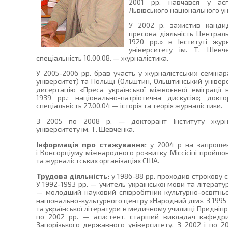
2001 рр. навчався у аспі
Львівського національного уні
У 2002 р. захистив канди
пресова діяльність Централь
1920 рр.» в Інституті жур
університету ім. Т. Шевч
спеціальність 10.00.08. — журналістика.
У 2005-2006 рр. брав участь у журналістських семінар
університет) та Польщі (Ольштин, Ольштинський універс
дисертацію «Преса української міжвоєнної еміграції 
1939 рр.: національно-патріотична дискусія»; докт
спеціальність 27.00.04 — історія та теорія журналістики.
З 2005 по 2008 р. — докторант Інституту журнал
університету ім. Т. Шевченка.
Інформація про стажування:
у 2004 р на запроше
і Консорціуму міжнародного розвитку Міссісіпі пройш
та журналістських організаціях США.
Трудова діяльність:
у 1986-88 рр. проходив строкову 
У 1992-1993 рр. — учитель української мови та літерату
— молодший науковий співробітник культурно-освітньо
національно-культурного центру «Народний дім». З 1995 п
та української літератури в медичному училищі Придніпро
по 2002 рр. — асистент, старший викладач кафедри 
Запорізького державного університету. З 2002 і по 2