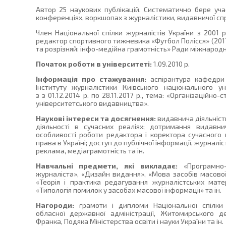
Автор 25 наукових публікацій. Систематично бере учас
конференціях, воркшопах з журналістики, видавничої сп
Член Національної спілки журналістів України з 2001 
редактор спортивного тижневика «Футбол Полісся» (2017
та розрізняй: інфо-медійна грамотність» Ради міжнародн
Початок роботи в університеті:
1.09.2010 р.
Інформація про стажування:
аспірантура кафедри 
Інституту журналістики Київського національного у
з з 01.12.2014 р. по 28.11.2017 р., тема: «Організаційн
університетського видавництва».
Наукові інтереси та досягнення:
видавнича діяльність
діяльності в сучасних реаліях; дотримання видавнич
особливості роботи редактора і коректора сучасного
права в Україні; доступ до публічної інформації, журналіс
реклама, медіаграмотність та ін.
Навчальні предмети, які викладає:
«Програмно-
журналіста», «Дизайн видання», «Мова засобів масової
«Теорія і практика редагування журналістських матер
«Типологія помилок у засобах масової інформації» та ін.
Нагороди:
грамоти і дипломи Національної спілки 
обласної державної адміністрації, Житомирського д
Франка, Подяка Міністерства освіти і науки України та ін.