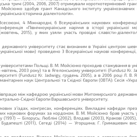
дська тричі (2004, 2006, 2007) отримували короткотерміновий гра
 Мойсієнко здобув грант Канадського інституту українознавчих 
українська історична діалектологія».
Всесоюзні, 4 Міжнародні, 6 Всеукраїнських наукових конференц
ференція «Північноукраїнське наріччя в історії української м
(жовтень, 2015), у яких узяли участь провідні славісти-діалекто
о державного університету стає визнаним в Україні центром шев
країнської мови) проведено 3 Всеукраїнські наукові конференції,
ніверситетами Польщі. В. М. Мойсієнко проходив стажування в унів
квітень, 2003 року) та в Ягелонському університеті (Fundusz Kr. J
рситеті (Fundusz Kr. Jadwigy, грудень 2005), а в 2006 році Л. В. 
манітарних наук Центральної та Східної Європи (OBTA): Сесія «Укра
співпрацю між кафедрою української мови Житомирського державног
нтрально-Східної Європи Варшавського університету.
ових з’їздах, конгресах, конференціях. Викладачі кафедри през
них наукових форумах за кордоном. В. М. Мойсієнко брав участь 
 (1997) — Білорусь; Любліні (2002), Влодаві (2003), Кракові (2005),
 Будапешті (2011), Сегеді (2014) — Угорщина; Г. Гримашевич ви
м та професора Віктора Мойсієнка зокрема є запрошення йог