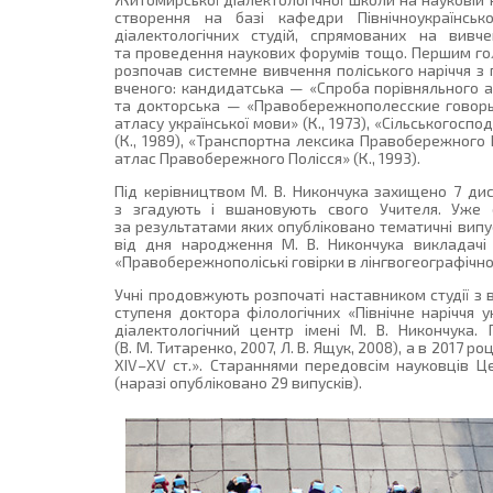
створення на базі кафедри Північноукраїнськ
діалектологічних студій, спрямованих на вивче
та проведення наукових форумів тощо. Першим голо
розпочав системне вивчення поліського наріччя з
вченого: кандидатська — «Спроба порівняльного ан
та докторська — «Правобережнополесские говоры 
атласу української мови» (К., 1973), «Сільськогос
(К., 1989), «Транспортна лексика Правобережного П
атлас Правобережного Полісся» (К., 1993).
Під керівництвом М. В. Никончука захищено 7 дис
з згадують і вшановують свого Учителя. Уже ст
за результатами яких опубліковано тематичні випу
від дня народження М. В. Никончука викладачі
«Правобережнополіські говірки в лінгвогеографічном
Учні продовжують розпочаті наставником студії з 
ступеня доктора філологічних «Північне наріччя у
діалектологічний центр імені М. В. Никончука.
(В. М. Титаренко, 2007, Л. В. Ящук, 2008), а в 2017 
XIV–XV ст.». Стараннями передовсім науковців 
(наразі опубліковано 29 випусків).