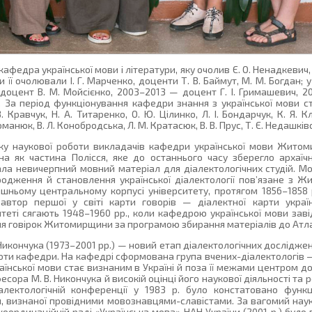
федра української мови і літератури, яку очолив Є. О. Ненадкевич, 
 її очолювали І. Г. Марченко, доценти Т. В. Баймут, М. М. Богдан;
доцент В. М. Мойсієнко, 2003–2013 — доцент Г. І. Гримашевич, 
ич. За період функціонування кафедри знання з української мови 
. Кравчук, Н. А. Титаренко, О. Ю. Цілинко, Л. І. Бондарчук, К. Я. 
Романюк, В. Л. Конобродська, Л. М. Кратасюк, В. В. Прус, Т. Є. Недашківс
мку наукової роботи викладачів кафедри української мови Жито
на як частина Полісся, яке до останнього часу зберегло архаїч
вала невичерпний мовний матеріал для діалектологічних студій. М
одження й становлення української діалектології пов’язане з 
инішньому центральному корпусі університету, протягом 1856–1858
автор першої у світі карти говорів — діалектної карти украї
итеті сягають 1948–1960 рр., коли кафедрою української мови зав
я говірок Житомирщини за програмою збирання матеріалів до Атлас
ончука (1973–2001 рр.) — новий етап діалектологічних досліджен
оти кафедри. На кафедрі сформована група вчених-діалектологів — 
нської мови стає визнаним в Україні й поза її межами центром д
есора М. В. Никончука й високій оцінці його наукової діяльності та
алектологічній конференції у 1983 р. було констатовано функ
, визнаної провідними мовознавцями-славістами. За вагомий нау
координаційній раді «Українська мова» НАН України (2001 р.) було