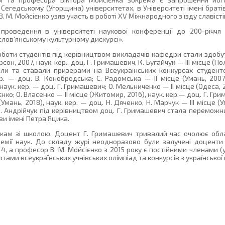
Сегедському (Угорщина) університетах, в Університеті імені братів
В. М. Мойсієнко узяв участь в роботі XV Міжнародного з’їзду славістів
проведення в університеті наукової конференції до 200-річчя
ослов’янському культурному дискурсі».
оботи студентів під керівництвом викладачів кафедри стали здобу
он, 2007, наук. кер., доц. Г. Гримашевич, К. Бугайчук — ІІІ місце (Пол
али та ставали призерами на Всеукраїнських конкурсах студентс
ер. — доц. В. Конобродська; С. Радомська — ІІ місце (Умань, 2007
, наук. кер. — доц. Г. Гримашевич; О. Мельниченко — ІІ місце (Одеса, 
ієнко; О. Власенко — ІІ місце (Житомир, 2016), наук. кер.— доц. Г. Гр
(Умань, 2018), наук. кер. — доц. Н. Дяченко, Н. Марчук — ІІІ місце (У
су О. Андрійчук під керівництвом доц. Г. Гримашевич стала перемож
ви імені Петра Яцика.
зкам зі школою. Доцент Г. Гримашевич тривалий час очолює обла
демії наук. До складу журі неодноразово були залучені доценти 
2014, а професор В. М. Мойсієнко з 2015 року є постійними членами (
ами всеукраїнських учнівських олімпіад та конкурсів з української 