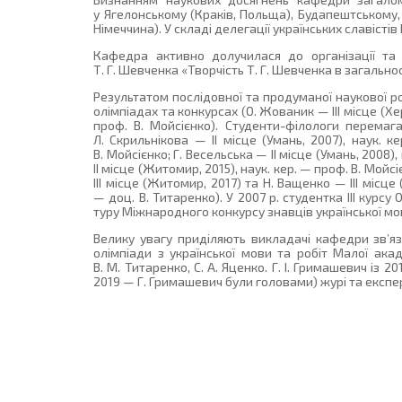
у Ягелонському (Краків, Польща), Будапештському, 
Німеччина). У складі делегації українських славістів 
Кафедра активно долучилася до організації та 
Т. Г. Шевченка «Творчість Т. Г. Шевченка в загальн
Результатом послідовної та продуманої наукової р
олімпіадах та конкурсах (О. Жованик — ІІІ місце (Херс
проф. В. Мойсієнко). Студенти-філологи перемаг
Л. Скрильнікова — ІІ місце (Умань, 2007), наук. к
В. Мойсієнко; Г. Весельська — ІІ місце (Умань, 2008)
ІІ місце (Житомир, 2015), наук. кер. — проф. В. Мойс
ІІІ місце (Житомир, 2017) та Н. Ващенко — ІІІ місце 
— доц. В. Титаренко). У 2007 р. студентка ІІІ кур
туру Міжнародного конкурсу знавців української мо
Велику увагу приділяють викладачі кафедри зв’я
олімпіади з української мови та робіт Малої ака
В. М. Титаренко, С. А. Яценко. Г. І. Гримашевич із 
2019 — Г. Гримашевич були головами) журі та експерт