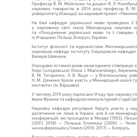
Професор В. М. Мойсієнко та доцент В. Л. Конобро
наукових товариств, в 2014 році професор В. М.
університету (Канада) за науковий проект «Північно
На базі кафедри української мови проведено 2 
у науковому світі мала Міжнародна наукова кон
та «Походження української мови та її говорів» 
із Угорщини, Польщі, Білорусі, України.
Інститут філології та журналістики Житомирськог
науковців кафедр інституту (передовсім кафедри у
Валерія Шевчука.
Упродовж останніх років налагоджено співпрацю з у
Кюрі Склодовської (Kasa J. Mianowskiego, березень-
В. М. Титаренко, Л. В. Ящук — у Ягелонському уніве
Н. М. Дяченко брали участь у Міжнародній школі гу
контакти» (м. Варшава).
У лютому 2019 року підписано Угоду про наукову 
Івана Франка та кафедрою міжкультурний студій Це
Науковці кафедри регулярно беруть участь у наук
досягнення не лише в Україні, але й на міжнарод
конференцій, які проходили в Мозирі (1993), Пінську
(2007, 2018) — Польща; Оломоуці (2006) — Чехія,
на конференціях у Гомелі (2016, 2017) — Білорусь.
Визнанням наукових досягнень кафедри загало