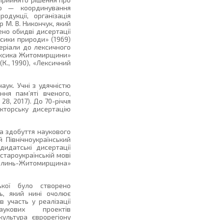
ого — координування
одукції, організація
 М. В. Никончук, який
но обидві дисертації
ксики природи» (1969)
еріали до лексичного
 лексика Житомирщини»
К., 1990), «Лексичний
ук. Учні з удячністю
ння пам’яті вченого,
8, 2017). До 70-річчя
кторську дисертацію
на здобуття наукового
й Північноукраїнський
идатські дисертації
 староукраїнській мові
Волинь-Житомирщина»
кої було створено
ь, який нині очолює
 участь у реалізації
наукових проектів
культура єврорегіону