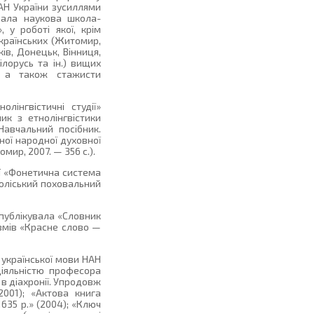
 НАН України зусиллями
вала наукова школа-
, у роботі якої, крім
українських (Житомир,
ків, Донецьк, Вінниця,
ілорусь та ін.) вищих
, а також стажисти
лінгвістичні студії»
ик з етнолінгвістики
Навчальний посібник.
ної народної духовної
мир, 2007. — 356 с.).
ії «Фонетична система
«Поліський поховальний
 опублікувала «Словник
ізмів «Красне слово —
у української мови НАН
діяльністю професора
в діахронії. Упродовж
2001); «Актова книга
1635 р.» (2004); «Ключ