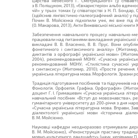
царства небесного Г. Смотрицького» (у співавто
з В. Поліщуком, 2013), «Євхаристеріон альбо вдячнос
чїй» у трьох томах (у співаторстві з Н. П. Бондар
(здійснив лінгвістично-палеографічний аналіз) у пі
Почин В. Мойсієнка підхопили учні, які вже під
(О. Макарова, 2013), Акти Вижвівської міської книги X
Забезпечення навчального процесу навчально-ме
працювали над питаннями викладання української мо
викладачі В. В. Власенко, В. В. Прус. Вони опуб
фонетичного і синтаксичного аналізу» (Житомир, 
диктантів з орфографії української мови» (Житоми
2004), рекомендований МОНУ. «Сучасна українськ
рекомендований МОНУ; «Стилістика сучасної укр
з синтаксису» (Житомир, 2010); «Просте речення.
українська літературна мова. Морфологія. Зразки ро
Традиція підготування посібників та підручників на 
Фонологія. Орфоепія. Графіка. Орфографія» (Житом
доцент Г. І. Гримашевич «Сучасна українська літер
навчальний посібник «Вступ до мовознавства», р
гуманітарного університету до 200-річчя з дня на
«Сучасна українська літературна мова. Вправи, Зав
діалектології української мови «Історична діалек
В. М. Мойсієнко.
Науковці кафедри неодноразово отримували державн
В. М. Мойсієнко), «Реконструкція прастану традиц
мовно-культурного ландшафту» (наук. керівники П.