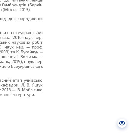
 Гумбольдтів (Берлін,
 (Мінськ, 2013).
 від дня народження
тки на всеукраїнських
тава, 2016, наук. кер.,
ьких наукових робіт:
), наук. кер. — проф.
2009) та К. Бугайчук —
имашевич; І. Вольська —
мань, 2019), наук. кер.
ницею Всеукраїнського
сний етап учнівської
кафедри: Л. В. Ящук,
у 2016 — В. Мойсієнко,
мови і літератури.