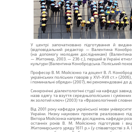
У центрі започатковано підготування й видання
(відповідальний редактор — Валентина Коноброд
(на допомогу молодим дослідникам) (Валентина 
— Житомир, 2003. — 236 с.), перший в Україні етно
культури (Валентина Конобродська. Поліський поховал
Професор В. М. Мойсієнко та доцент В. Л. Конобро
українських поліських говорів у XVI–XVII ст.» (2006
і поминальні обряди» (2007), які рекомендовані до 
Синхронічні діалектологічні студії на кафедрі завж
назв одягу та взуття середньополіських і суміжни
як золотий ключ» (2003) та «Фразеологічний словн
Від 2001 року кафедра української мови університет
України. Низку наукових проектів реалізовано пі
Віктора Мойсієнка напрям досліджень кафедри розши
останніх років В. М. Мойсієнко підготував і вид
Житомирського уряду 1611 р.» (у співавторстві з А.