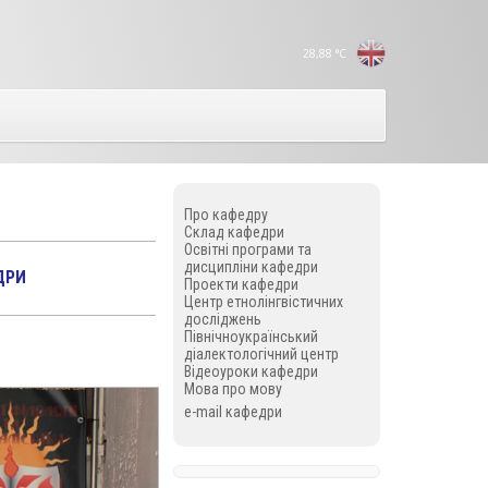
28,88
°C
Про кафедру
Склад кафедри
Освітні програми та
дисципліни кафедри
ДРИ
Проекти кафедри
Центр етнолінгвістичних
досліджень
Північноукраїнський
діалектологічний центр
Відеоуроки кафедри
Мова про мову
e-mail кафедри