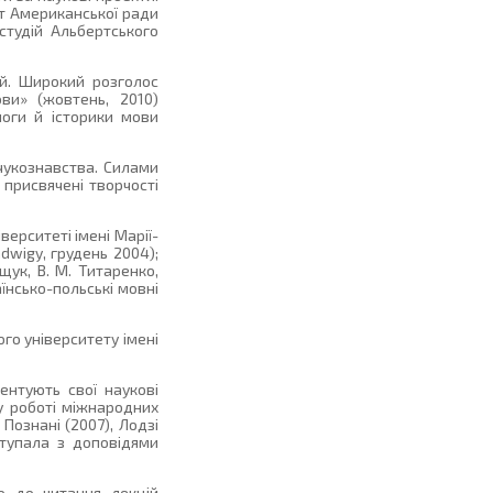
нт Американської ради
студій Альбертського
ій. Широкий розголос
ови» (жовтень, 2010)
логи й історики мови
чукознавства. Силами
 присвячені творчості
ерситеті імені Марії-
adwigy, грудень 2004);
Ящук, В. М. Титаренко,
їнсько-польські мовні
о університету імені
ентують свої наукові
у роботі міжнародних
 Познані (2007), Лодзі
ступала з доповідями
о до читання лекцій