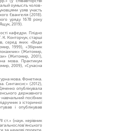
р.» (у співавторстві
оспалый оумыслъ чолов­
ауковцями узяв участь
кого Євангелія (2018).
вого уряду 1678 року
Ящук, 2019).
сті кафедри. Плідно
 К. Конторчук, старші
в, серед яких: «Види
мир, 1999), «Збірник
й покажчик» (Житомир,
зи» (Житомир, 2001),
урна мова. Практикум
мир, 2009), «Сучасна
атурна мова. Фонетика.
а. Синтаксис» (2012),
 Дяченко опублікувала
ненського державного
+ навчальний посібник
ідручник з історичної
готував і опублікував
 ст.» (наук. керівник
загальнослов’янського
и за наукові проекти.