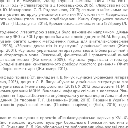
рстві з В. Німчуком, 2006); «Луцька замкова книга 1560–1561 р
ть...» 1632 (у співавторстві з З. Головецькою, 2015), «Л­карство на 
, О. Ю. Макаровою, С. П. Радомською, 2017); спільно з київськими н
дготуванні до друку унікальної пам’ятки XIV століття — Лавришівсь
 його керівництвом також опублікували: Книгу Овруцького замко
VII ст. (І. Царалунга, 2015), Кременецька замкова книга 1578 року (Л. 
тодичною літературою завжди було важливим напрямком діяльно
ви у ЗВО та ЗОШ упродовж багатьох років доценти М. М. Богдан, Г.
лікували багато цінних методичних праць для вчителів-словесникі
1998), «Збірник диктантів із пунктуації української мови» (Жито
р, 2001), «Сучасна українська літературна мова. Бібліографічни
а літературна мова. Лексичний, фонетичний і граматичний аналі
аїнської мови» (Житомир, 2009), «Сучасна українська літерат
 Складні випадки синтаксичного розбору простого речення» (Жито
зборів, коментарі» (Житомир, 2011).
кафедрі триває (ст. викладач Н. В. Янчук «Сучасна українська літер
ир, 2015), доцент Л. В. Ящук «Сучасна українська літературна мов
атурна мова. Іменна морфологія» (2019). У 2012 році доцент Н. М.
екомендований МОНУ. Викладачі кафедри спільно з колегами Рів
родження Тараса Шевченка опублікували у видавництві Alma mater
дання. За творами Т. Г. Шевченка» (Київ, 2016). Перший в Україні п
тологія української мови. (Північне наріччя)» (Київ, 2016) під
е фінансування проектів «Північноукраїнське наріччя у ХVІ–ХVІІ
ійної народної духовної культури Середнього Полісся як частини 
 Ю. Гриценко, В. Л. Конобродська) та виборювали міжнародні грант