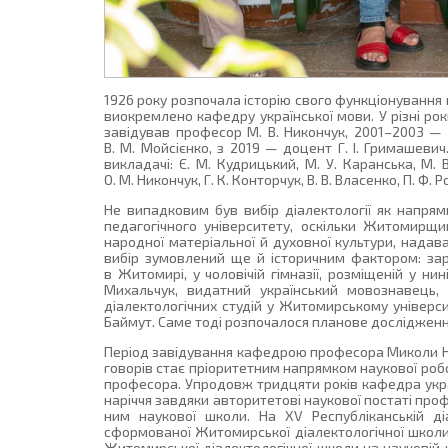
1926 року розпочала історію свого функціонування ка
виокремлено кафедру української мови. У різні роки
завідував професор М. В. Никончук, 2001–2003 — 
В. М. Мойсієнко, з 2019 — доцент Г. І. Гримашев
викладачі: Є. М. Кудрицький, М. У. Каранська, М. В
О. М. Никончук, Г. К. Конторчук, В. В. Власенко, П. Ф. 
Не випадковим був вибір діалектології як напря
педагогічного університету, оскільки Житомирщи
народної матеріальної й духовної культури, нада
вибір зумовлений ще й історичним фактором: зар
в Житомирі, у чоловічій гімназії, розміщеній у н
Михальчук, видатний український мовознавець, 
діалектологічних студій у Житомирському універс
Баймут. Саме тоді розпочалося планове дослідженн
Період завідування кафедрою професора Миколи Ник
говорів стає пріоритетним напрямком наукової роб
професора. Упродовж тридцяти років кафедра украї
наріччя завдяки авторитетові наукової постаті проф
ним наукової школи. На ХV Республіканській ді
сформованої Житомирської діалектологічної школи
Житомирської діалектологічної школи на науковій 