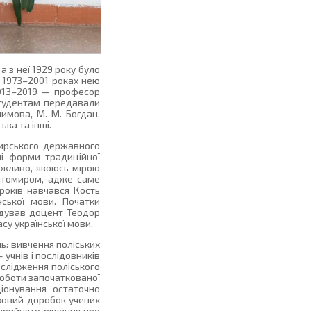
а з неї 1929 року було
 у 1973–2001 роках нею
2013–2019 — професор
студентам передавали
Климова, М. М. Богдан,
ька та інші.
мирського державного
ні форми традиційної
ожливо, якоюсь мірою
Житомиром, адже саме
 років навчався Кость
нської мови. Початки
ідував доцент Теодор
у української мови.
ь: вивчення поліських
учнів і послідовників
ослідження поліського
 роботи започаткованої
ціонування остаточно
ковий доробок учених
 прийнято рішення про