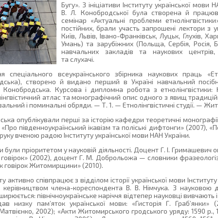
Бугу». З ініціативи Інституту української мови
В. Л. Конобродської була створена й працю
семінар «Актуальні проблеми етнолінгвістики»
постійних, брали участь запрошені лектори з 
Київ, Львів, Івано-Франківськ, Луцьк, Глухів, Хар
Умань) та зарубіжних (Польща, Сербія, Росія, Б
навчальних закладів та наукових центрів
та слухачі.
 спеціального всеукраїнського збірника наукових праць «Етно
ська), створено й видано перший в Україні навчальний посібн
Конобродська. Курсова і дипломна робота з етнолінгвістики: 
лінгвістичний атлас та монографічний опис одного з явищ традицій
ьний і поминальні обряди. — Т. 1. — Етнолінгвістичні студії. — Жито
дська опублікували перші за історію кафедри теоретичні монограф
), «Про південноукраїнський ікавізм та поліські дифтонги» (2007), 
друку вченою радою Інституту української мови НАН України.
ди були пріоритетом у науковій діяльності. Доцент Г. І. Гримашевич
х говірок» (2002), доцент Г. М. Доброльожа — словники фразеолог
ик говірок Житомирщини» (2010).
у активно співпрацює з відділом історії української мови Інститут
д керівництвом члена-кореспондента В. В. Німчука. З науковою 
рюється: північноукраїнське наріччя відтепер науковці вивчають і 
ав низку пам’яток української мови: «Гисторія Г. Граб’янки» (
 Матвієнко, 2002); «Акти Житомирського гродського уряду: 1590 р., 