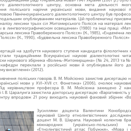
ого діалектологічного центру, основна мета діяльності як
ння поліського наріччя української мови, видання наукової пр
вою Північноукраїнського діалектологічного центру був професор
 подальшим опублікуванням матеріалів. Цій проблематиці присвяче
алізу лексики трьох сіл Житомирського Полісся: на матеріалі ле
в лингвогеографическом освещении» (1980) та інші праці: «Мат
подарська лексика Правобережного Полісся» (К., 1985), «Ендемічна
олісся» (К., 1990), «Будівельна лексика Правобережного Полісся» (
ертацій на здобуття наукового ступеня кандидата філологічних на
али традиційними Всеукраїнські наукові діалектологічні чита
ски наукового збірника «Волинь-Житомирщина» (№ 24, 2013 та № 2
 кафедри переклали з російської мови й опублікували його до
у висвітленні» (2012).
вивчення поліських говорів. В. М. Мойсієнко захистив дисертацію 
країнської мови у XVI–XVII ст. Фонетика» (2006), очолює наукови
 Під керівництвом професора В. М. Мойсієнка захищено 2 канд
році І. В. Царалунга захистила докторську дисертацію «Варіативність у
Центру впродовж 21 року виходить науковий фаховий збірник «
Зусиллями доцента Валентини Конобродсь
науковий Центр етнолінгвістичних досліджен
доцент М. В. Шарапа. Науковий колектив брав
міжнародних (українсько-польських) 
«Етнолінгвістичнй атлас Побужжя», «Мова і 