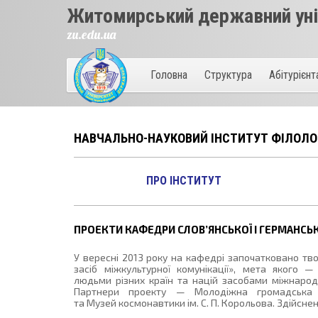
Житомирський державний унів
zu.edu.ua
Головна
Структура
Абітурієн
НАВЧАЛЬНО-НАУКОВИЙ ІНСТИТУТ ФІЛОЛОГ
ПРО ІНСТИТУТ
ПРОЕКТИ КАФЕДРИ СЛОВ’ЯНСЬКОЇ І ГЕРМАНСЬК
У вересні 2013 року на кафедрі започатковано т
засіб міжкультурної комунікації», мета якого 
людьми різних країн та націй засобами міжнародн
Партнери проекту — Молодіжна громадська о
та Музей космонавтики ім. С. П. Корольова. Здійснен