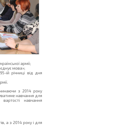
раїнської армії;
’єднує мова»;
95-ій річниці від дня
рмії.
очинаючи з 2014 року
уватиме навчання для
% вартості навчання
, а з 2014 року і для