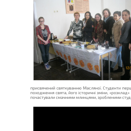
присвячений святкуванню Масляної. Студенти першо
походження свята, його історичні зміни, «розклад»
почастували смачними млинцями, зробленими студ