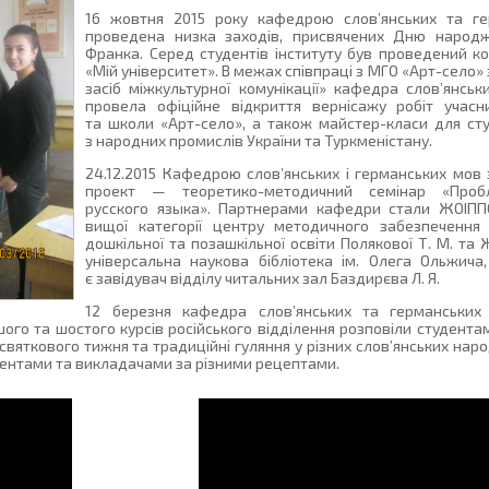
16 жовтня 2015 року кафедрою слов’янських та г
проведена низка заходів, присвячених Дню народ
Франка. Серед студентів інституту був проведений ко
«Мій університет». В межах співпраці з МГО «Арт-село
засіб міжкультурної комунікації» кафедра слов’янськ
провела офіційне відкриття вернісажу робіт учасни
та школи «Арт-село», а також майстер-класи для сту
з народних промислів України та Туркменістану.
24.12.2015 Кафедрою слов’янських і германських мов
проект — теоретико-методичний семінар «Проб
русского языка». Партнерами кафедри стали ЖОІПП
вищої категорії центру методичного забезпечення 
дошкільної та позашкільної освіти Полякової Т. М. т
універсальна наукова бібліотека ім. Олега Ольжича
є завідувач відділу читальних зал Баздирєва Л. Я.
12 березня кафедра слов’янських та германських
го та шостого курсів російського відділення розповіли студента
 святкового тижня та традиційні гуляння у різних слов’янських наро
ентами та викладачами за різними рецептами.