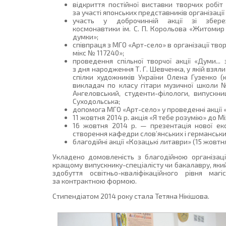
відкриття постійної виставки творчих робіт
за участі японських представників організаці
участь у доброчинній акції зі збе
космонавтики ім. С. П. Корольова «Житомир 
думки»;
співпраця з МГО «Арт-село» в організації тво
мікс № 117240»;
проведення спільної творчої акції «Думи...
з дня народження Т. Г. Шевченка, у якій взял
спілки художників України Олена Гузенко (
викладач по класу гітари музичної школи № 
Ангеловський, студенти-філологи, випуск
Суходольська;
допомога МГО «Арт-село» у проведенні акції «
11 жовтня 2014 р. акція «Я тебе розумію» до
16 жовтня 2014 р. — презентація нової експ
створення кафедри слов’янських і германськ
благодійні акції «Козацькі литаври» (15 жовтня 
Укладено домовленість з благодійною організац
кращому випускнику-спеціалісту чи бакалавру, як
здобуття освітньо-кваліфікаційного рівня ма
за контрактною формою.
Стипендіатом 2014 року стала Тетяна Нікішова.