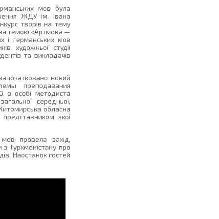
ерманських мов була
ження ЖДУ ім. Івана
нкурс творів на тему
» за темою «Артмова —
их і германських мов
ків художньої студії
дентів та викладачів
 започатковано новий
лемы преподавания
О в особі методиста
загальної середньої,
а Житомирська обласна
, представником якої
 мов провела захід,
м з Туркменістану про
дів. Наостанок гостей