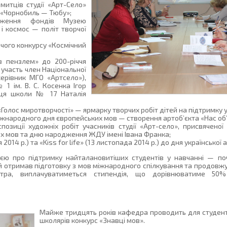
 митців студії «Арт-Село»
ї «Чорнобиль — Тюбу»;
реження фондів Музею
і космос — політ творчої
рчого конкурсу «Космічний
 з пензлем» до 200-річчя
и участь член Національної
керівник МГО «Артсело»),
1 ім. В. С. Косенка Ігор
ниця школи № 17 Наталія
Голос миротворчості» — ярмарку творчих робіт дітей на підтримку ук
 Міжнародного дня європейських мов — створення артоб’єкта «Нас об
озиції художніх робіт учасників студії «Арт-село», присвяченої 
их мов та дню народження ЖДУ імені Івана Франка;
2014 р.) та «Kiss for life» (13 листопада 2014 р.) до дня української а
ією про підтримку найталановитіших студентів у навчанні — п
ий отримав підготовку з мов міжнародного спілкування та продовж
гістра, виплачуватиметься стипендія, що дорівнюватиме 50
Майже тридцять років кафедра проводить для студентів
школярів конкурс «Знавці мов».