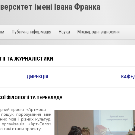
ерситет імені Івана Франка
там
Публічна інформація
Наука
Міжнародні відносини
ІЇ ТА ЖУРНАЛІСТИКИ
ДИРЕКЦІЯ
КАФЕ
ОЇ ФІЛОЛОГІЇ ТА ПЕРЕКЛАДУ
ворчий проект «Артмова —
— пошук порозуміння між
их мов і різних культур.
рганізація «Арт-Село»
о такі етапи проекту: