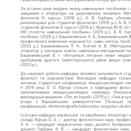
За останні роки видано низку навчальних посібників і п
завдання з літератури на державному екзамені. Мет
філологів IV курсу», (2018 р.), А. В. Горбань «Осно
рекомендації для студентів-філологів» (2018 р.), А. В.
студентів-філологів IV курсу» (2019 р.), Франчук М. В. «Іс
ХІХ століття: навчальний посібник» (2019 р.)., А. В. Г
посібник» (2020 р.); Башманівська Л. А., Башманівський В.
професійного мовлення журналіста : навч.-метод. посіб. 
(2022 р.), Башманівська Л. А., Усатий А. В. «Методик
літератур у закладах освіти: навчально-методичний посі
Башманівський В. І. «Актуальні питання мови медіат
здобувачів другого (магістерського) рівня вищої осв
(2023 р.).
До наукової роботи кафедри активно залучаються студ
філології та журналістики. Викладачі кафедри спіль
читання, студентські конференції, міждисциплінарні с
У 2019 році О. О. Юрчук спільно з кафедрами філософ
започатковано міждисциплінарні семінари. Результ
викладацькі видання: «Пес як Інший» (2019 р.), «Їжа в ку
угоди з Варшавським університетом (Польща) пр
конференцію «Kinematografia białoruska, rosyjska i ukraiń
Сьогодні кафедра української та зарубіжної літератур і
складі: Юрчук О. О. — доктор філологічних наук, профе
Л. А. — кандидат педагогічних наук, доцент; Білявська
доцент; Горбань А. В. — кандидат філологічних наук