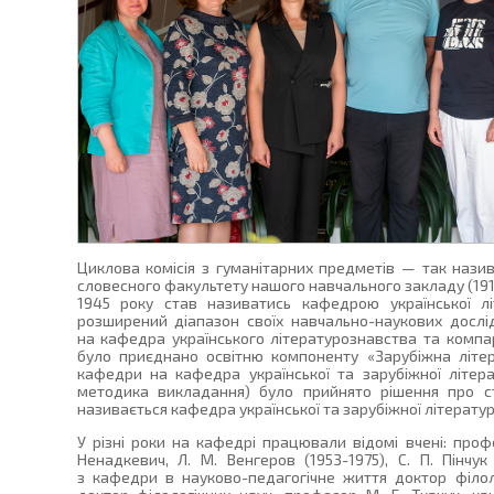
Циклова комісія з гуманітарних предметів — так назив
словесного факультету нашого навчального закладу (1919 
1945 року став називатись кафедрою української лі
розширений діапазон своїх навчально-наукових досл
на кафедра українського літературознавства та компа
було приєднано освітню компоненту «Зарубіжна літе
кафедри на кафедра української та зарубіжної літер
методика викладання) було прийнято рішення про с
називається кафедра української та зарубіжної літератур 
У різні роки на кафедрі працювали відомі вчені: профе
Ненадкевич, Л. М. Венгеров (1953-1975), С. П. Пінчук (
з кафедри в науково-педагогічне життя доктор філоло