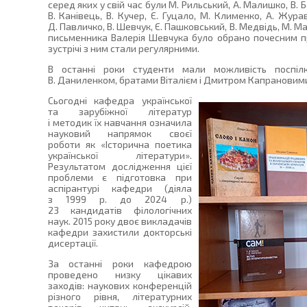
серед яких у свій час були М. Рильський, А. Малишко, В. Б
В. Канівець, В. Кучер, Є. Гуцало, М. Клименко, А. Журав
Д. Павличко, В. Шевчук, Є. Пашковський, В. Медвідь, М. Ма
письменника Валерія Шевчука було обрано почесним пр
зустрічі з ним стали регулярними.
В останні роки студенти мали можливість поспіл
В. Даниленком, братами Віталієм і Дмитром Капрановими, 
Сьогодні кафедра української
та зарубіжної літератур
і методик їх навчання означила
науковий напрямок своєї
роботи як «Історична поетика
української літератури».
Результатом дослідження цієї
проблеми є підготовка при
аспірантурі кафедри (діяла
з 1999 р. до 2024 р.)
23 кандидатів філологічних
наук. 2015 року двоє викладачів
кафедри захистили докторські
дисертації.
За останні роки кафедрою
проведено низку цікавих
заходів: наукових конференцій
різного рівня, літературних