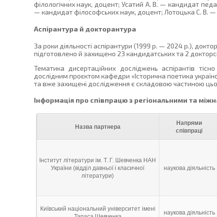
філологічних наук, доцент; Усатий А. В. — кандидат педаг
— кандидат філософських наук, доцент; Лотоцька С. В. — 
Аспірантура й докторантура
За роки діяльності аспірантури (1999 р. — 2024 р.), доктор
підготовлено й захищено 23 кандидатських та 2 докторсь
Тематика дисертаційних досліджень аспірантів тісно
дослідним проєктом кафедри «Історична поетика українськ
та вже захищені дослідження є складовою частиною цьо
Інформація про співпрацю з регіональними та мі
Напрями
Назва партнера
співпраці
Інститут літератури ім. Т. Г. Шевченка НАН
України (відділ давньої і класичної
наукова діяльність
літератури)
Київський національний університет імені
наукова діяльність
Тараса Шевченка