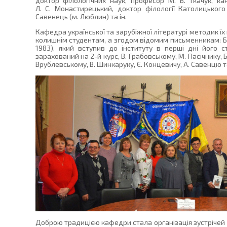
доктор філологічних наук, професор М. Б. Ткачук, ка
Л. С. Монастирецький, доктор філології Католицького 
Савенець (м. Люблин) та ін.
Кафедра української та зарубіжної літературі методик їх
колишнім студентам, а згодом відомим письменникам: Б
1983), який вступив до інституту в перші дні його ст
зарахований на 2-й курс, В. Грабовському, М. Пасічнику, Б.
Врублевському, В. Шинкаруку, Є. Концевичу, А. Савенцю та
Доброю традицією кафедри стала організація зустрічей