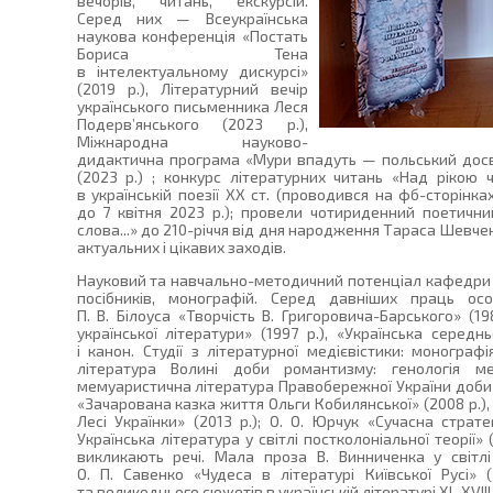
вечорів, читань, екскурсій.
Серед них — Всеукраїнська
наукова конференція «Постать
Бориса Тена
в інтелектуальному дискурсі»
(2019 р.), Літературний вечір
українського письменника Леся
Подерв’янського (2023 р.),
Міжнародна науково-
дидактична програма «Мури впадуть — польський досвід
(2023 р.) ; конкурс літературних читань «Над рікою 
в українській поезії ХХ ст. (проводився на фб-сторінка
до 7 квітня 2023 р.); провели чотириденний поетичн
слова...» до 210-річчя від дня народження Тараса Шевчен
актуальних і цікавих заходів.
Науковий та навчально-методичний потенціал кафедри б
посібників, монографій. Серед давніших праць ос
П. В. Білоуса «Творчість В. Григоровича-Барського» (19
української літератури» (1997 р.), «Українська середнь
і канон. Студії з літературної медієвістики: монографі
література Волині доби романтизму: генологія ме
мемуаристична література Правобережної України доби р
«Зачарована казка життя Ольги Кобилянської» (2008 р.), 
Лесі Українки» (2013 р.); О. О. Юрчук «Сучасна стратегі
Українська література у світлі постколоніальної теорії» (
викликають речі. Мала проза В. Винниченка у світлі а
О. П. Савенко «Чудеса в літературі Київської Русі» (
та великоднього сюжетів в українській літературі XI–XVIII с