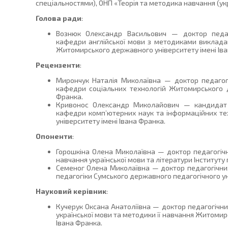
спеціальностями), ОНП «Теорія та методика навчання (ук
Голова ради
:
Вознюк Олександр Васильович — доктор педаг
кафедри англійської мови з методиками викладанн
Житомирського державного університету імені Іва
Рецензенти
:
Мирончук Наталія Миколаївна — доктор педагогі
кафедри соціальних технологій Житомирського д
Франка.
Кривонос Олександр Миколайович — кандидат п
кафедри комп’ютерних наук та інформаційних т
університету імені Івана Франка.
Опоненти
:
Горошкіна Олена Миколаївна — доктор педагогічни
навчання української мови та літератури Інституту
Семеног Олена Миколаївна — доктор педагогічни
педагогіки Сумського державного педагогічного уні
Науковий керівник
:
Кучерук Оксана Анатоліївна — доктор педагогічн
української мови та методики її навчання Житомир
Івана Франка.