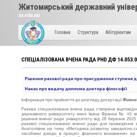
Житомирський державний універ
zu.edu.ua
Головна
Структура
Абітурієнтам
СПЕЦІАЛІЗОВАНА ВЧЕНА РАДА PHD ДФ 14.053.0
Рішення разової ради про присудження ступеня док
Наказ про видачу диплома доктора філософії
Інформація про прийняття до розгляду дисертації
Філіно
Разова спеціалізована вчена рада створена відповід
державного університету імені Івана Франка № 45 ві
рішення вченої ради університету від 28 березня 202
разової спеціалізованої вченої ради для проведення з
Анатоліївни на тему «Методика розвитку швидкісно-си
засобами дзюдо в процесі фізичного виховання» на 