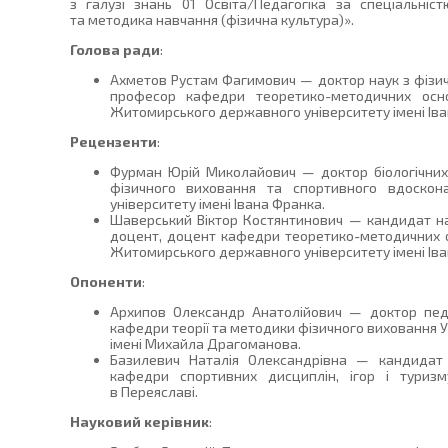
з галузі знань 01 Освіта/Педагогіка за спеціальніс
та методика навчання (фізична культура)».
Голова ради
:
Ахметов Рустам Фагимович — доктор наук з фізич
професор кафедри теоретико-методичних осн
Житомирського державного університету імені Іва
Рецензенти
:
Фурман Юрій Миколайович — доктор біологічних
фізичного виховання та спортивного вдоско
університету імені Івана Франка.
Шаверський Віктор Костянтинович — кандидат на
доцент, доцент кафедри теоретико-методичних о
Житомирського державного університету імені Іва
Опоненти
:
Архипов Олександр Анатолійович — доктор педа
кафедри теорії та методики фізичного виховання 
імені Михайла Драгоманова.
Базилевич Наталія Олександрівна — кандидат 
кафедри спортивних дисциплін, ігор і туризм
в Переяславі.
Науковий керівник
: