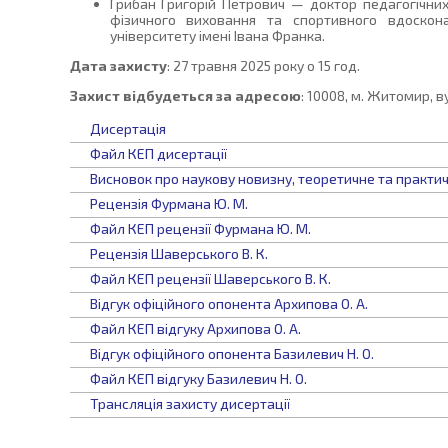
Грибан Григорій Петрович — доктор педагогічни
фізичного виховання та спортивного вдоско
університету імені Івана Франка.
Дата захисту
: 27 травня 2025 року о 15 год.
Захист відбудеться за адресою
: 10008, м. Житомир, в
Дисертація
Файл КЕП дисертації
Висновок про наукову новизну, теоретичне та практич
Рецензія Фурмана Ю. М.
Файл КЕП рецензії Фурмана Ю. М.
Рецензія Шаверського В. К.
Файл КЕП рецензії Шаверського В. К.
Відгук офіційного опонента Архипова О. А.
Файл КЕП відгуку Архипова О. А.
Відгук офіційного опонента Базилевич Н. О.
Файл КЕП відгуку Базилевич Н. О.
Трансляція захисту дисертації