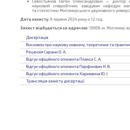
Севостьянов Євген Олександрович — доктор ф
науковий співробітник, завідувач кафедри мат
та статистики Житомирського державного універси
Дата захисту
: 6 червня 2024 року о 12 год.
Захист відбудеться за адресою
: 10008, м. Житомир, в
Дисертація
Висновок про наукову новизну, теоретичне та практич
Рецензія Сарани О. А.
Відгук офіційного опонента Плакси С. А.
Відгук офіційного опонента Парфінович Н. В.
Відгук офіційного опонента Харкевича Ю. І.
Трансляція захисту дисертації