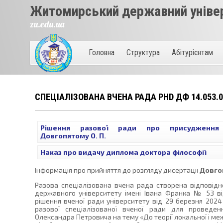
Житомирський державний універ
zu.edu.ua
Головна
Структура
Абітурієнтам
СПЕЦІАЛІЗОВАНА ВЧЕНА РАДА PHD ДФ 14.053.0
Рішення разової ради про присудження 
Довгопятому О. П.
Наказ про видачу диплома доктора філософії
Інформація про прийняття до розгляду дисертації
Довго
Разова спеціалізована вчена рада створена відповід
державного університету імені Івана Франка № 53 ві
рішення вченої ради університету від 29 березня 202
разової спеціалізованої вченої ради для проведен
Олександра Петровича на тему «До теорії локальної і ме