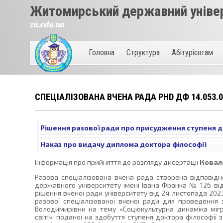
Житомирський державний універ
zu.edu.ua
Головна
Структура
Абітурієнтам
СПЕЦІАЛІЗОВАНА ВЧЕНА РАДА PHD ДФ 14.053.0
Рішення разової ради про присудження ступеня до
Наказ про видачу диплома доктора філософії
Інформація про прийняття до розгляду дисертації
Ковал
Разова спеціалізована вчена рада створена відповід
державного університету імені Івана Франка № 126 від
рішення вченої ради університету від 24 листопада 20
разової спеціалізованої вченої ради для проведення 
Володимирівни на тему «Соціокультурна динаміка мігр
світі», поданої на здобуття ступеня доктора філософії з