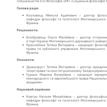
спеціальністю 033 Філософія, ОНП «Соціальна філософія та
Голова ради
:
Козловець Микола Адамович – доктор філосо
кафедри філософії та політології Житомирського 
Франка.
Рецензенти
:
Білобровець Ольга Матвіївна – доктор історич
історії України Житомирського державного універси
Краснобока Тетяна Вікторівна – кандидат філосо
права та публічного управління Житомирського 
Франка.
Опоненти
:
Дракохруст Тетяна Вікторівна – доктор юридич
теорії права та конституціоналізму Західноукраїнс
Грушко Марина Валеріївна – кандидат юридич
міжнародного та європейського права Національ
академія».
Науковий керівник
:
Ковтун Наталія Михайлівна – доктор філософськ
кафедри філософії та політології Житомирського 
Франка.