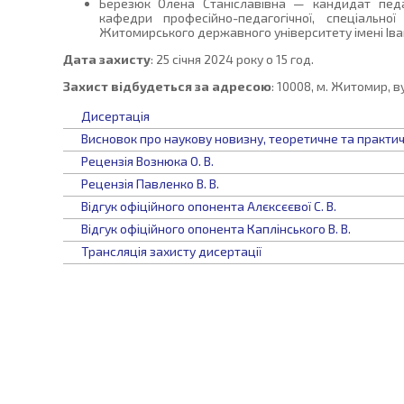
Березюк Олена Станіславівна — кандидат педа
кафедри професійно-педагогічної, спеціальної
Житомирського державного університету імені Іва
Дата захисту
: 25 січня 2024 року о 15 год.
Захист відбудеться за адресою
: 10008, м. Житомир, в
Дисертація
Висновок про наукову новизну, теоретичне та практич
Рецензія Вознюка О. В.
Рецензія Павленко В. В.
Відгук офіційного опонента Алєксєєвої С. В.
Відгук офіційного опонента Каплінського В. В.
Трансляція захисту дисертації