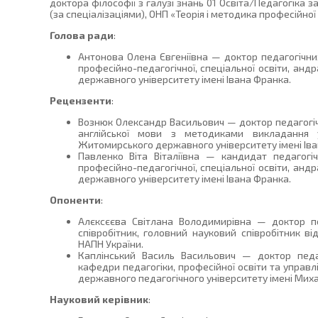
доктора філософії з галузі знань 01 Освіта/Педагогіка з
(за спеціалізаціями), ОНП «Теорія і методика професійної 
Голова ради
:
Антонова Олена Євгеніївна — доктор педагогічни
професійно-педагогічної, спеціальної освіти, анд
державного університету імені Івана Франка.
Рецензенти
:
Вознюк Олександр Васильович — доктор педагогі
англійської мови з методиками викладання у
Житомирського державного університету імені Іва
Павленко Віта Віталіївна — кандидат педагогі
професійно-педагогічної, спеціальної освіти, анд
державного університету імені Івана Франка.
Опоненти
:
Алєксєєва Світлана Володимирівна — доктор пе
співробітник, головний науковий співробітник ві
НАПН України.
Каплінський Василь Васильович — доктор педа
кафедри педагогіки, професійної освіти та управл
державного педагогічного університету імені Мих
Науковий керівник
: