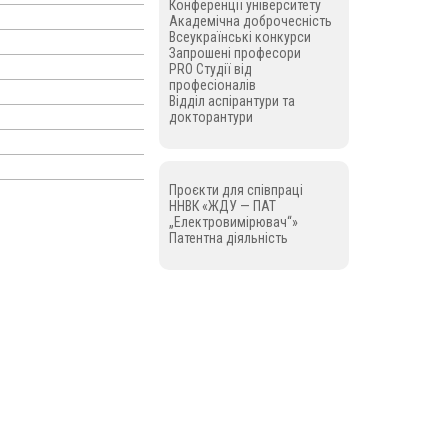
Конференції університету
Академічна доброчесність
Всеукраїнські конкурси
Запрошені професори
PRO Студії від
професіоналів
Відділ аспірантури та
докторантури
Проєкти для співпраці
ННВК «ЖДУ — ПАТ
„Електровимірювач“»
Патентна діяльність