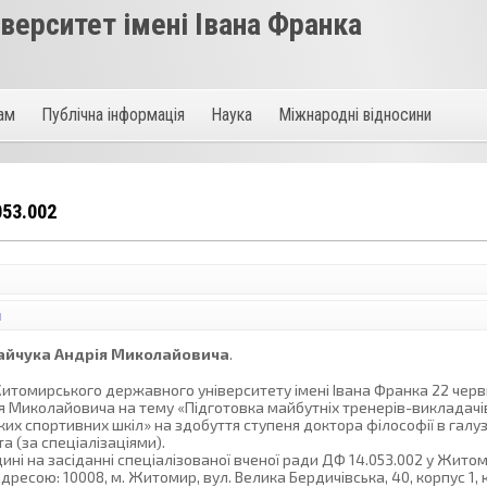
ерситет імені Івана Франка
там
Публічна інформація
Наука
Міжнародні відносини
53.002
ї
айчука Андрія Миколайовича
.
томирського державного університету імені Івана Франка 22 черв
я Миколайовича на тему «Підготовка майбутніх тренерів-викладачі
х спортивних шкіл» на здобуття ступеня доктора філософії в галузі
а (за спеціалізаціями).
одині на засіданні спеціалізованої вченої ради ДФ 14.053.002 у Жит
дресою: 10008, м. Житомир, вул. Велика Бердичівська, 40, корпус 1,