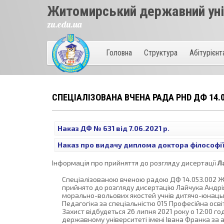
Житомирський державний унів
zu.edu.ua
Головна
Структура
Абітурієн
СПЕЦІАЛІЗОВАНА ВЧЕНА РАДА PHD ДФ 14.0
Наказ ДФ № 631 від 7.06.2021 р.
Наказ про видачу диплома доктора філософі
Інформація про прийняття до розгляду дисертації
Л
Спеціалізованою вченою радою ДФ 14.053.002 Жи
прийнято до розгляду дисертацію Лайчука Андрі
морально-вольових якостей учнів дитячо-юнацьки
Педагогіка за спеціальністю 015 Професійна освіт
Захист відбудеться 26 липня 2021 року о 12:00 г
державному університеті імені Івана Франка за а