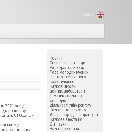
16,56
°C
Новини
Спеціалізовані ради
Рада докторів наук
Рада молодих вчених
Центр колективного
користування
Наукові школи,
центри, лабораторії
Тематика науково-
дослідної
діяльності університету
ня 2021 року
Наукове товариство
в до розвитку
Аспірантура, докторантура
 знань 01 Освіта/
Наукова атестація
Дні науки
омирському
Наукові видання
 конференц-зал.