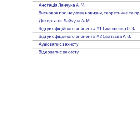
Анотація Лайчука А. М.
Висновок про наукову новизну, теоретичне та пр
Дисертація Лайчука А. М.
Відгук офіційного опонента #1 Тимошенка О. В.
Відгук офіційного опонента #2 Сватьєва А. В.
Аудіозапис захисту
Відеозапис захисту