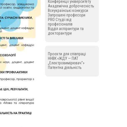
Конференції університету
Академічна доброчесність
Всеукраїнські конкурси
Запрошені професори
PRO Студії від
професіоналів
Відділ аспірантури та
докторантури
Проєкти для співпраці
ННВК «ЖДУ — ПАТ
„Електровимірювач“»
Патентна діяльність