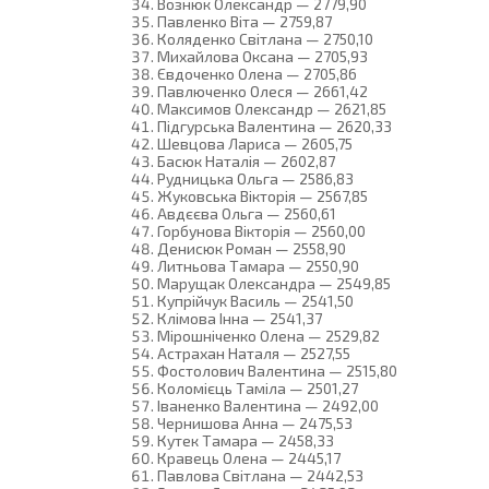
Вознюк Олександр — 2779,90
Павленко Віта — 2759,87
Коляденко Світлана — 2750,10
Михайлова Оксана — 2705,93
Євдоченко Олена — 2705,86
Павлюченко Олеся — 2661,42
Максимов Олександр — 2621,85
Підгурська Валентина — 2620,33
Шевцова Лариса — 2605,75
Басюк Наталія — 2602,87
Рудницька Ольга — 2586,83
Жуковська Вікторія — 2567,85
Авдєєва Ольга — 2560,61
Горбунова Вікторія — 2560,00
Денисюк Роман — 2558,90
Литньова Тамара — 2550,90
Марущак Олександра — 2549,85
Купрійчук Василь — 2541,50
Клімова Інна — 2541,37
Мірошніченко Олена — 2529,82
Астрахан Наталя — 2527,55
Фостолович Валентина — 2515,80
Коломієць Таміла — 2501,27
Іваненко Валентина — 2492,00
Чернишова Анна — 2475,53
Кутек Тамара — 2458,33
Кравець Олена — 2445,17
Павлова Світлана — 2442,53