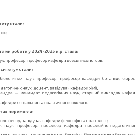
ету стали:
ння;
ами роботи у 2024-2025 н.р. стала:
, професор, професор кафедри всесвітньої історії.
ситету» стали:
логічних наук, професор, професор кафедри ботаніки, біорес
агогічних наук, доцент, завідувач кафедри хімії;
дра — кандидат педагогічних наук, старший викладач кафедр
федри соціальної та практичної психології.
оти» перемогли:
рофесор, завідувач кафедри філософії та політології;
наук, професор, професор кафедри професійно-педагогічної, 
арських наук, доцент кафедри ботаніки, біоресурсів та збереження