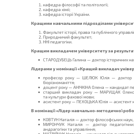
кафедра філософії та політології;
кафедра хімії;
кафедра історії України.
Кращими навчальними підрозділами університ
Факультет історії, права та публічного управлі
Природничий факультет;
ННІ педагогіки.
Кращим викладачем університету за результат
СТАРОДУБЕЦЬ Галина — доктор історичних наук
Лідерами у номінації «Кращий викладач універ
професор року — ШЕЛЮК Юлія — доктор біо
біорізноманіття;
доцент року — АНІЧКІНА Олена — кандидат пед
старший викладач року — МАРУЩАК Олексан
та культури фахової мови;
асистент року — ПЕХОЦЬКА Юлія — асистент ка
В номінації «Лідер навчально-методичної роб
КОВТУН Наталія — доктор філософських наук, п
МИРОНЧУК Наталія — доктор педагогічних 
андрагогіки та управління;
МАТВІЙЧУК Наталія — кандидат сільськогоспод