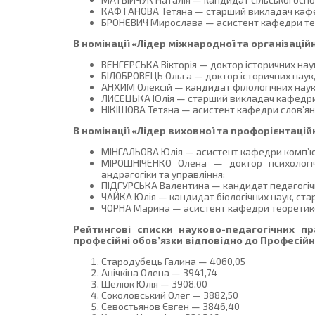
КАФТАНОВА Тетяна — старший викладач кафедр
БРОНЕВИЧ Мирослава — асистент кафедри тео
В номінації «Лідер міжнародної та організацій
ВЕНГЕРСЬКА Вікторія — доктор історичних наук
БІЛОБРОВЕЦЬ Ольга — доктор історичних наук,
АНХИМ Олексій — кандидат філологічних наук,
ЛИСЕЦЬКА Юлія — старший викладач кафедри а
НІКІШОВА Тетяна — асистент кафедри слов’янсь
В номінації «Лідер виховної та профорієнтацій
МІНГАЛЬОВА Юлія — асистент кафедри комп’ют
МІРОШНІЧЕНКО Олена — доктор психологічн
андрагогіки та управління;
ПІДГУРСЬКА Валентина — кандидат педагогічни
ЧАЙКА Юлія — кандидат біологічних наук, ст
ЧОРНА Марина — асистент кафедри теоретико
Рейтингові списки науково-педагогічних п
професійні обов’язки відповідно до Професійн
Стародубець Галина — 4060,05
Анічкіна Олена — 3941,74
Шелюк Юлія — 3908,00
Соколовський Олег — 3882,50
Севостьянов Євген — 3846,40