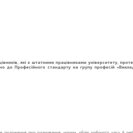
цівників, які є штатними працівниками університету, прот
дно до Професійного стандарту на групу професій «Викла
ве положення про планування, норми, облік робочого часу й ре