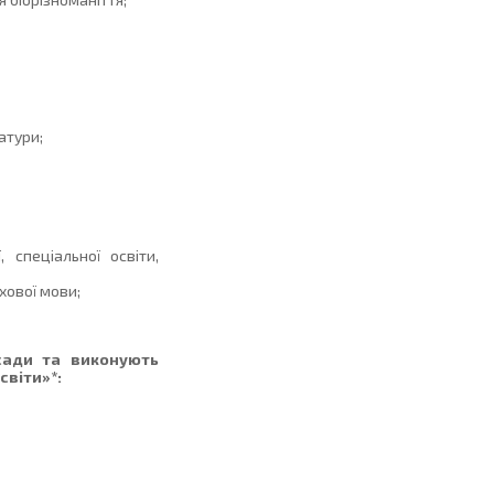
атури;
спеціальної освіти,
хової мови;
осади та виконують
світи»*: