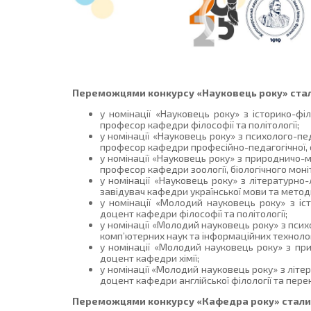
Переможцями конкурсу «Науковець року» стал
у номінації «Науковець року» з історико-
професор кафедри філософії та політології;
у номінації «Науковець року» з психолого-
професор кафедри професійно-педагогічної, сп
у номінації «Науковець року» з природничо
професор кафедри зоології, біологічного мон
у номінації «Науковець року» з літературн
завідувач кафедри української мови та методи
у номінації «Молодий науковець року» з і
доцент кафедри філософії та політології;
у номінації «Молодий науковець року» з пси
комп’ютерних наук та інформаційних технолог
у номінації «Молодий науковець року» з п
доцент кафедри хімії;
у номінації «Молодий науковець року» з літе
доцент кафедри англійської філології та пере
Переможцями конкурсу «Кафедра року» стали