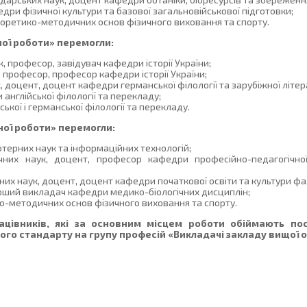
и фізичної культури та базової загальновійськової підготовки;
ретико-методичних основ фізичного виховання та спорту.
ної роботи» перемогли:
, професор, завідувач кафедри історії України;
 професор, професор кафедри історії України;
 доцент, доцент кафедри германської філології та зарубіжної літер
нглійської філології та перекладу;
кої і германської філології та перекладу.
ної роботи» перемогли:
ерних наук та інформаційних технологій;
их наук, доцент, професор кафедри професійно-педагогічної, 
х наук, доцент, доцент кафедри початкової освіти та культури фа
арший викладач кафедри медико-біологічних дисциплін;
-методичних основ фізичного виховання та спорту.
рацівників, які за основним місцем роботи обіймають п
ого стандарту на групу професій «Викладачі закладу вищої о