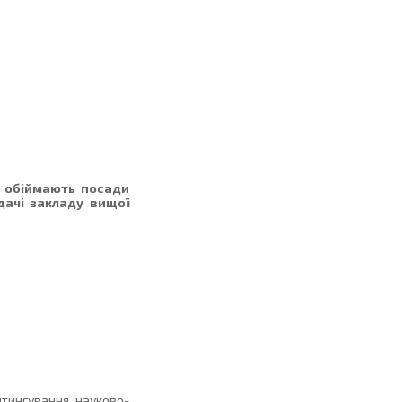
е обіймають посади
дачі закладу вищої
йтингування науково-