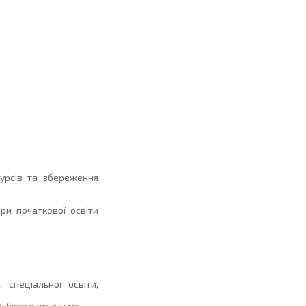
урсів та збереження
и початкової освіти
спеціальної освіти,
 біорізноманіття;