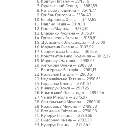
Ковтун Наталія — 3843,16
Горальський Леонід — 3681,59
Котлова Людмила — 3644,77
Грибан Григорій — 3534,43
Білобровець Ольга — 3472,85
Павлик Надія — 3314,18
Пацюк Марина — 3257,36
Власенко Руслана — 3176,97
Гримашевич Галина — 3156,61
Дубасенюк Олександра — 3155,00
Маркевич Оксана — 3102,92
Сорочинська Оксана — 3085,76
Константиненко Людмила — 3012,27
Мирончук Наталія — 2998,65
Антонова Олена — 2983,39
Венгерська Вікторія — 2981,15
Колесник Наталія — 2963,61
Недашківська Тетяна — 2958,65
Гордієнко Олена — 2931,67
Кичкирук Ольга — 2917,25
Камінський Олександр — 2892,64
Чайка Микола — 2876,97
Світельський Микола — 2869,10
Козловець Микола — 2799,38
Вітвицька Світлана — 2798,93
Кучерук Сніжана — 2798,66
Сидорчук Нінель — 2793,38
Кучерук Оксана — 2792,42