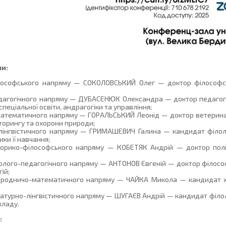
и:
філософського напряму — СОКОЛОВСЬКИЙ Олег — доктор філософс
педагогічного напряму — ДУБАСЕНЮК Олександра — доктор педагогі
еціальної освіти, андрагогіки та управління;
-математичного напряму — ГОРАЛЬСЬКИЙ Леонід — доктор ветерина
іторингу та охорони природи;
о-лінгвістичного напряму — ГРИМАШЕВИЧ Галина — кандидат філоло
ки її навчання;
сторико-філософського напряму — КОБЕТЯК Андрій — доктор полі
холого-педагогічного напряму — АНТОНОВ Євгеній — доктор філосо
ій;
риродничо-математичного напряму — ЧАЙКА Микола — кандидат хі
ратурно-лінгвістичного напряму — ШУГАЄВ Андрій — кандидат філол
кладу.
: