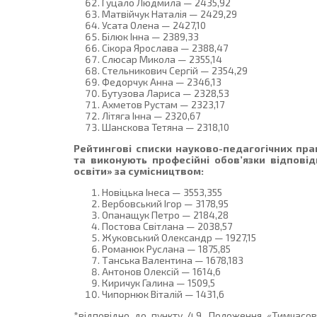
Гуцало Людмила — 2435,92
Матвійчук Наталія — 2429,29
Усата Олена — 2427,10
Білюк Інна — 2389,33
Сікора Ярослава — 2388,47
Слюсар Микола — 2355,14
Стельникович Сергій — 2354,29
Федорчук Анна — 2346,13
Бутузова Лариса — 2328,53
Ахметов Рустам — 2323,17
Літяга Інна — 2320,67
Шанскова Тетяна — 2318,10
Рейтингові списки науково-педагогічних пра
та виконують професійні обов’язки відпові
освіти» за сумісництвом:
Новіцька Інеса — 3553,355
Вербовський Ігор — 3178,95
Опанащук Петро — 2184,28
Постова Світлана — 2038,57
Жуковський Олександр — 1927,15
Романюк Руслана — 1875,85
Танська Валентина — 1678,183
Антонов Олексій — 1614,6
Киричук Галина — 1509,5
Чипорнюк Віталій — 1431,6
*відповідно до пункту 4.9. Положення «Тимчасо