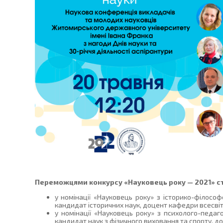
Переможцями конкурсу «Науковець року — 2021» с
у номінації «Науковець року» з історико-філос
кандидат історичних наук, доцент кафедри всесвітнь
у номінації «Науковець року» з психолого-педа
кандидат наук з фізичного виховання та спорту, 