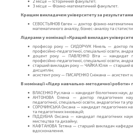
2 місце — Історичний факультет;
3 місце — Фізико-математичний факультет.
Кращим викладачем університету за результатами р
СЕВОСТЬЯНОВ Євген — доктор фізико-математични
математичного аналізу, бізнес-аналізу та статисти
Лідерами у номінації «Кращий викладач університе
професор року — СИДОРЧУК Нінель — доктор пе
професійно-педагогічної, спеціальної освіти, андра
доцент року — ПАВЛЕНКО Віта — кандидат пе
професійно-педагогічної, спеціальної освіти, андра
старший викладач року — ЧАЙКА Юлія — старший 
дисциплін;
асистент року — ПИСАРЕНКО Сніжана — асистент ка
В номінації «Лідер навчально-методичної роботи» 
ВЛАСЕНКО Руслана — кандидат біологічних наук, до
АНТОНОВА Олена — доктор педагогічних наук
педагогічної, спеціальної освіти, андрагогіки та уп
СОРОЧИНСЬКА Оксана — кандидат педагогічних нау
та педагогічних інновацій;
ПІДДУБНА Оксана — кандидат педагогічних наук
мистецтва та дизайну;
КАФТАНОВА Тетяна — старший викладач кафедри 
вдосконалення.