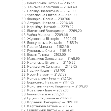
Венгерська Вікторія — 2367,21
Танська Валентина — 2340,40
Папіжук Валентина — 2340,33
Чугаєвська Світлана — 2321,33
Фонарюк Олена — 2307,00
Астрахан Наталя — 2294,46
Корнійчук Наталія — 2279,02
Віленський Володимир — 2269,20
Чайка Микола — 2209,46
Жуковська Вікторія — 2204,05
Бовсунівська Наталія — 2183,74
Пацюк Марина — 2182,46
Рудницька Ольга — 2165,30
Боцян Тетяна — 2162,00
Максимов Олександр — 2148,96
Каленська Віталіна — 2146,27
Коляденко Світлана — 2143,05
Павлик Надія — 2137,00
Кусяк Наталія — 2132,89
Коновальчук Інна — 2127,24
Борисенко Наталія — 2114,05
Константиненко Людмила — 2104,90
Ковальчук Іван — 2097,00
Ілліна Ольга — 2095,50
Гуцало Людмила — 2092,00
Корінний Володимир — 2091,00
Кафтанова Тетяна — 2087,20
Сичевський Антон — 2074,40