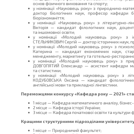
основ фізичного виховання та спорту;
у номінації «Науковець року» з природничо-ма
доктор біологічних наук, професор кафедри бо
біорізноманіття;
у номінації «Науковець року» з літературно-л
Вікторія — кандидат філологічних наук, доцент
та іншомовної освіти;
у номінації «Молодий науковець року» з і
СТЕЛЬНИКОВИЧ Сергій — доктор історичних наук, пр
у номінації «Молодий науковець року» з психо
Катерина — кандидат економічних наук, ста
менеджменту, маркетингу та готельно-ресторанно
у номінації «Молодий науковець року» з пр
ДОВГОПЯТИЙ Олександр — асистент кафедри мате
та статистики;
у номінації «Молодий науковець року» з літе
КОДУБОВСЬКА Оксана — кандидат філологічни
англійської мови та прикладної лінгвістики.
Переможцями конкурсу «Кафедра року — 2021» ста
1 місце — Кафедра математичного аналізу, бізнес-
2 місце — Кафедра історії України;
3 місце — Кафедра початкової освіти та культури 
Кращими структурними підрозділами університету
1 місце — Природничий факультет;