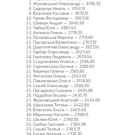
Жуковський Олександр — 3198,32
Сидорчук Нінель — 3163,10
Власенко Руслана — 3070,15
Чумак Володимир — 3067,56
Шевчук Андрій — 3046,99
Чайка Юлія — 2987,42
Анічкіна Олена — 2776,05
Полховська Марина — 2719,80
Підгурська Валентина — 2707,70
Довгопятий Олександр — 2657,16
Гарбар Олександр — 2623,45
Горохова Людмила — 2619,04
Стадниченко Агнеса — 2596,00
Сорочинська Оксана — 2586,60
Киричук Галина — 2565,60
Антонова Олена — 2543,50
Павлюченко Олеся — 2518,80
Скалій Олександр — 2506,00
Писаренко Сніжана — 2491,08
Піддубна Оксана — 2435,70
Франовський Анатолій — 2434,00
Шанскова Тетяна — 2422,80
Власенко Ольга — 2403,40
Мирончук Наталія — 2398,15
Шелюк Юлія — 2390,06
Грибан Григорій — 2384,98
Скалій Тетяна — 2383,75
Басюк Наталія — 2376,70