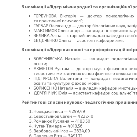
В номінації «Лідер міжнародної та організаційної 
ГОРБУНОВА Вікторія — доктор психологічних
та практичної психології;
ГАРБАР Олександр — доктор біологічних наук, завід
МАКСИМОВ Олександр — кандидат історичних наук, 
ВЕЛИКА Аліна — старший викладач кафедри слов’ян
ЄВДОЧЕНКО Олена — асистент кафедри хімії.
В номінації «Лідер виховної та профорієнтаційної 
БОВСУНІВСЬКА Наталія — кандидат педагогічни
освіти;
АХМЕТОВ Рустам — доктор наук з фізичного вихо
теоретико-методичних основ фізичного виховання 
ПІДГУРСЬКА Валентина — кандидат педагогічни
освіти та культури фахової мови;
БОРИСЕНКО Наталія — викладач кафедри мистецько
ДЕМ’ЯНЧУК Юлія — асистент кафедри соціальної та 
Рейтингові списки науково-педагогічних працівник
Новіцька Інеса — 4299,49
Севостьянов Євген — 4227,40
Романюк Руслана — 4183,50
Кутек Тамара — 4018,56
Вербовський Ігор — 3634,09
Павленко Віта — 3491,72