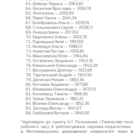
Шевчук Лариса — 2063,65
Оксентюк Ярослава — 2060,10
Літяга Інна — 2050,00
Пирог Ганна — 2041,34
Білобровець Ольга — 2039,16
Стельникович Сергій — 2039,12
Онищук Ірина — 2017,02
Євдоченко Олена — 2002,79
Рудницька Неля — 1997,60
Кичкирук Ольга — 1988,13
Ахметов Рустам — 1958,85
Максименко Юлія — 1954,84
Остапенко Людмила — 1943,70
Камінський Олександр — 1942,28
Вискушенко Дмитро — 1921,00
Таргонський Андрій — 1903,50
Денисюк Роман — 1882,34
Котлова Людмила — 1877,80
Юмашева Олександра — 1872,10
Коломієць Таміла — 1866,90
Чумак Людмила — 1861,25
Вознюк Олександр — 1852,30
Заглада Віктор — 1841,07
Горбунова Вікторія — 1840,00
*відповідно до пункту 4.7. Положення «Тимчасове пол
робочого часу й рейтингування науково-педагогічних 
в Житомирському державному університеті імені І