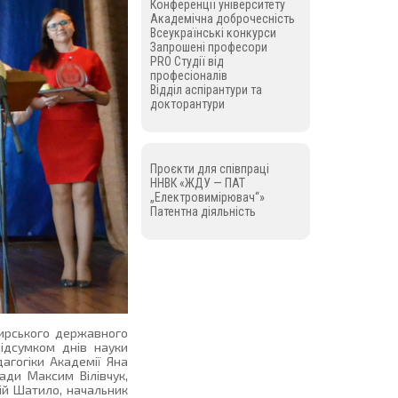
Конференції університету
Академічна доброчесність
Всеукраїнські конкурси
Запрошені професори
PRO Студії від
професіоналів
Відділ аспірантури та
докторантури
Проєкти для співпраці
ННВК «ЖДУ — ПАТ
„Електровимірювач“»
Патентна діяльність
мирського державного
підсумком днів науки
агогіки Академії Яна
ади Максим Вілівчук,
ій Шатило, начальник