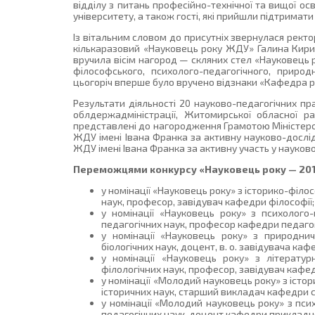
відділу з питань професійно-технічної та вищої ос
університету, а також гості, які прийшли підтримати
Із вітальним словом до присутніх звернулася ректо
кількаразовий «Науковець року ЖДУ» Галина Кирич
вручила вісім нагород — скляних стел «Науковець 
філософського, психолого-педагогічного, приро
цьогоріч вперше було вручено відзнаки «Кафедра р
Результати діяльності 20 науково-педагогічних п
облдержадміністрації, Житомирської обласної ра
представлені до нагородження Грамотою Міністерств
ЖДУ імені Івана Франка за активну науково-дослід
ЖДУ імені Івана Франка за активну участь у науково
Переможцями конкурсу «Науковець року — 201
у номінації «Науковець року» з історико-фі
наук, професор, завідувач кафедри філософії;
у номінації «Науковець року» з психолог
педагогічних наук, професор кафедри педагог
у номінації «Науковець року» з природн
біологічних наук, доцент, в. о. завідувача ка
у номінації «Науковець року» з літерату
філологічних наук, професор, завідувач кафед
у номінації «Молодий науковець року» з іст
історичних наук, старший викладач кафедри с
у номінації «Молодий науковець року» з пс
педагогічних наук, доцент кафедри прикладн