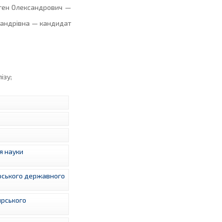
вген Олександрович —
ксандрівна — кандидат
ізу;
я науки
рського державного
ирського