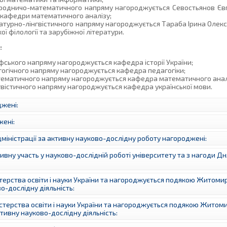
риродничо-математичного напряму нагороджується Севостьянов Є
 кафедри математичного аналізу;
ературно-лінгвістичного напряму нагороджується Тараба Ірина Оле
ї філології та зарубіжної літератури.
:
офського напряму нагороджується кафедра історії України;
гогічного напряму нагороджується кафедра педагогіки;
атематичного напряму нагороджується кафедра математичного анал
нгвістичного напряму нагороджується кафедра української мови.
жені:
ені:
іністрації за активну науково-дослідну роботу нагороджені:
вну участь у науково-дослідній роботі університету та з нагоди Дн
ерства освіти і науки України та нагороджується подякою Житоми
о-дослідну діяльність:
терства освіти і науки України та нагороджується подякою Житом
тивну науково-дослідну діяльність: