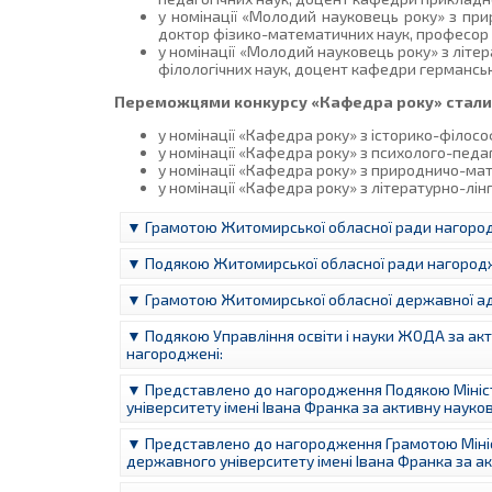
у номінації «Молодий науковець року» з п
доктор фізико-математичних наук, професор
у номінації «Молодий науковець року» з літ
філологічних наук, доцент кафедри германсько
Переможцями конкурсу «Кафедра року» стали
у номінації «Кафедра року» з історико-філос
у номінації «Кафедра року» з психолого-педа
у номінації «Кафедра року» з природничо-м
у номінації «Кафедра року» з літературно-лі
▼ Грамотою Житомирської обласної ради нагород
▼ Подякою Житомирської обласної ради нагородж
▼ Грамотою Житомирської обласної державної адм
▼ Подякою Управління освіти і науки ЖОДА за акти
нагороджені:
▼ Представлено до нагородження Подякою Мініст
університету імені Івана Франка за активну науков
▼ Представлено до нагородження Грамотою Мініс
державного університету імені Івана Франка за ак