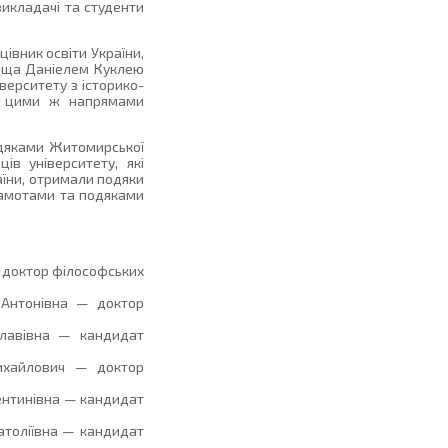
викладачі та студенти
івник освіти України,
льща Даніелем Куклею
верситету з історико-
 За цими ж напрямами
одяками Житомирської
ів університету, які
аїни, отримали подяки
грамотами та подяками
 доктор філософських
 Антонівна — доктор
славівна — кандидат
Михайлович — доктор
ентинівна — кандидат
атоліївна — кандидат