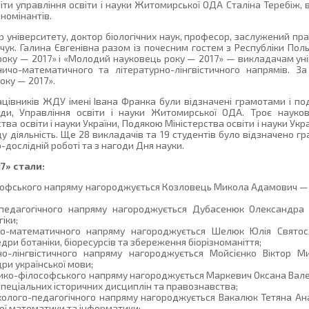
віти управління освіти і науки Житомирської ОДА Сталіна Теребіж, 
 номінантів.
р університету, доктор біологічних наук, професор, заслужений прац
ук. Галина Євгенівна разом із почесним гостем з Республіки По
року — 2017» і «Молодий науковець року — 2017» — викладачам уні
дничо-математичного та літературно-лінгвістичного напрямів.
оку — 2017».
рацівників ЖДУ імені Івана Франка були відзначені грамотами і п
ди, Управління освіти і науки Житомирської ОДА. Троє науковц
а освіти і науки України, Подякою Міністерства освіти і науки Укр
у діяльність. Ще 28 викладачів та 19 студентів було відзначено 
-дослідній роботі та з нагоди Дня науки.
7» стали:
лософського напряму нагороджується Козловець Микола Адамович —
о-педагогічного напряму нагороджується Дубасенюк Олександра
іки;
ичо-математичного напряму нагороджується Шелюк Юлія Свято
федри ботаніки, біоресурсів та збереження біорізноманіття;
рно-лінгвістичного напряму нагороджується Мойсієнко Віктор 
ри української мови;
орико-філософського напряму нагороджується Маркевич Оксана Вал
пеціальних історичних дисциплін та правознавства;
ихолого-педагогічного напряму нагороджується Вакалюк Тетяна Ан
ої математики та інформатики;