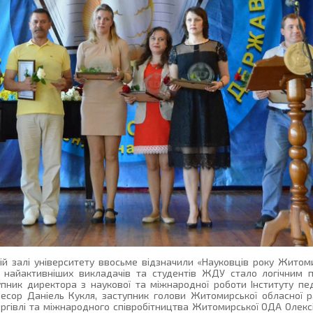
вій залі університету ввосьме відзначили «Науковців року Жито
я найактивніших викладачів та студентів ЖДУ стало логічним 
тупник директора з наукової та міжнародної роботи Інституту пед
есор Даніель Кукля, заступник голови Житомирської обласної р
ргівлі та міжнародного співробітництва Житомирської ОДА Олекс