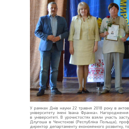
У рамках Днів науки 22 травня 2018 року в акто
університету імені Івана Франка». Нагородженн
в університеті. В урочистостях взяли участь зас
Длугоша в Ченстохові (Республіка Польща), проф
директор департаменту економічного розвитку, то