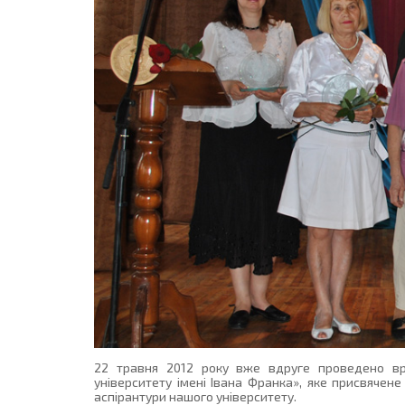
22 травня 2012 року вже вдруге проведено вр
університету імені Івана Франка», яке присвячен
аспірантури нашого університету.