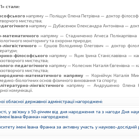
1» стали:
лософського
напряму — Поліщук Олена Петрівна — доктор філософс
отворчого мистецтва;
едагогічного
напряму — Дубасенюк Олександра Антонівна — докто
о-математичного
напряму — Стадниченко Агнеса Полікарпівна 
біологічного моніторингу та охорони природи;
о-лінгвістичного
— Єршов Володимир Олегович — доктор філолог
тератури;
торико-філософського
напряму — Яцик Ірина Станіславівна — к
разотворчого мистецтва;
холого-педагогічного
напряму — Колесник Наталія Євгенівна — к
разотворчого мистецтва;
риродничо-математичного напряму
— Корнійчук Наталія Ми
медико-біологічних основ фізичного виховання та спорту;
 літературно-лінгвістичного
напряму — Андрушенко Олена Ю
ної комунікації.
ої обласної державної адміністрації нагороджені:
сті, у зв’язку з 50-річчям від дня народження та з нагоди Дня на
мені Івана Франка» нагороджені:
ету імені Івана Франка за активну участь у науково-дослідній р