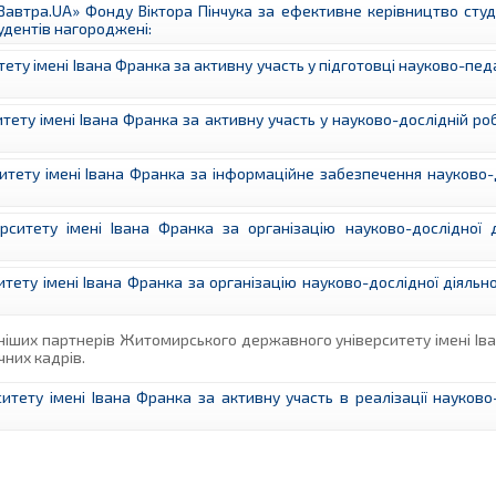
Завтра.UA» Фонду Віктора Пінчука за ефективне керівництво ст
удентів нагороджені:
 імені Івана Франка за активну участь у підготовці науково-педаг
у імені Івана Франка за активну участь у науково-дослідній роб
ту імені Івана Франка за інформаційне забезпечення науково-д
тету імені Івана Франка за організацію науково-дослідної ді
ту імені Івана Франка за організацію науково-дослідної діяльно
іших партнерів Житомирського державного університету імені Іва
чних кадрів.
ту імені Івана Франка за активну участь в реалізації науково