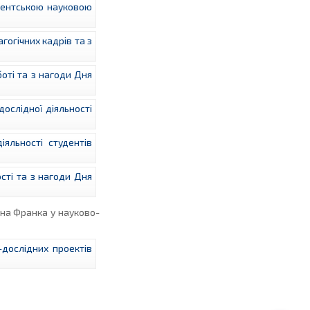
удентською науковою
огічних кадрів та з
оті та з нагоди Дня
ослідної діяльності
яльності студентів
сті та з нагоди Дня
на Франка у науково-
-дослідних проектів