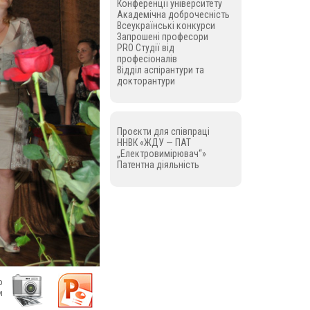
Конференції університету
Академічна доброчесність
Всеукраїнські конкурси
Запрошені професори
PRO Студії від
професіоналів
Відділ аспірантури та
докторантури
Проєкти для співпраці
ННВК «ЖДУ — ПАТ
„Електровимірювач“»
Патентна діяльність
о
м