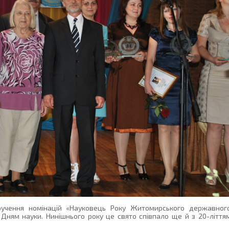
учення номінацій «Науковець Року Житомирського державног
е Дням науки. Нинішнього року це свято співпало ще й з 20-ліття