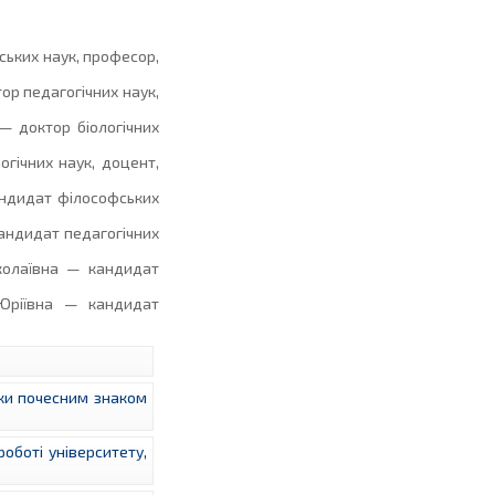
ьких наук, професор,
р педагогічних наук,
— доктор біологічних
ічних наук, доцент,
андидат філософських
андидат педагогічних
колаївна — кандидат
ріївна — кандидат
уки почесним знаком
оботі університету,