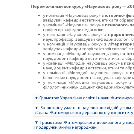
Переможцями конкурсу «Науковець року — 201
у номінації «Науковець року»
з історико-фі
завідувач кафедри естетики, етики та образ
у номінації «Науковець року»
з психолого-п
професор кафедри педагогіки;
у номінації «Науковець року»
з природнич
наук, професор, завідувач кафедри зоології, 
у номінації «Науковець року»
з літературн
завідувач кафедри теорії та історії світової лі
у номінації «Молодий науковець року»
з іс
наук, доцент кафедри естетики, етики та об
у номінації «Молодий науковець року»
з пси
наук, доцент кафедри естетики, етики та об
у номінації «Молодий науковець року»
з п
біологічних наук, доцент, завідувач кафедри 
у номінації «Молодий науковець року»
з
філологічних наук, доцент кафедри міжкультур
▼ Грамотою Управління освіти і науки Житомирськ
▼ За активну участь в науково-дослідній діяльно
«Слава Житомирського державного університету і
▼ Грамотами Житомирського державного університ
і подарунки, якими нагороджені: