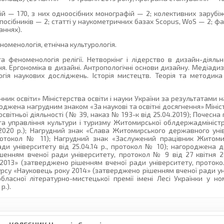
цій — 170, з них одноосібних монографій — 2; колективних зарубі
посібників — 2; статті у наукометричних базах Scopus, WoS — 2; фах
аннях).
номенологія, етнічна культурологія.
 феноменологія релігії. Нетворкінг і лідерство в дизайн-діяльно
. Ергономіка в дизайні. Антропологічні основи дизайну. Медіадиз
гія наукових досліджень. Історія мистецтв. Теорія та методика
ик освіти» Міністерства освіти і науки України за результатами н
роджена нагрудним знаком «За наукові та освітні досягнення» Мініст
освітньої діяльності (№ 39, наказ № 193-к від 25.04.2019); Почесна
ота управління культури і туризму Житомирської облдержадміністра
2020 р.); Нагрудний знак «Слава Житомирського державного унів
 протокол № 11); Нагрудний знак «Заслужений працівник Житом
ради університету від 25.04.14 р., протокол № 10); нагороджен
шенням вченої ради університету, протокол № 9 від 27 квітня 2
013» (затверджено рішенням вченої ради університету, протоко
су «Науковець року 2014» (затверджено рішенням вченої ради ун
ласної літературно-мистецької премії імені Лесі Українки у но
р.).