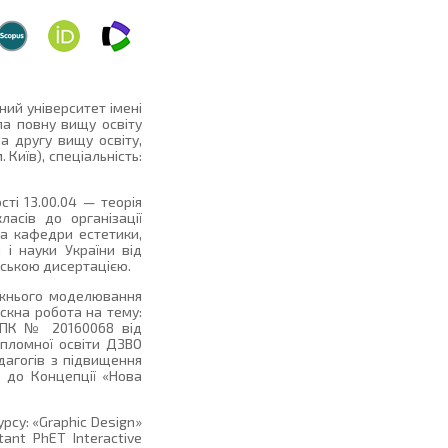
ий університет імені
ла повну вищу освіту
а другу вищу освіту,
Київ), спеціальність:
ті 13.00.04 — теорія
ласів до організації
та кафедри естетики,
 і науки України від
рською дисертацією.
дожнього моделювання
ускна робота на тему:
 СПК № 20160068 від
дипломної освіти ДЗВО
дагогів з підвищення
о до Концепції «Нова
рсу: «Graphic Design»
ant PhET Interactive