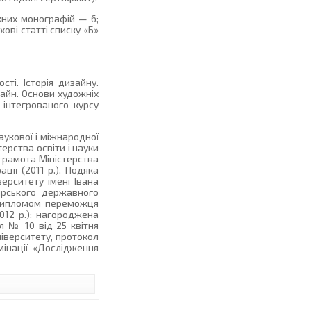
жних монографій — 6;
ові статті списку «Б»
сті. Історія дизайну.
айн. Основи художніх
 інтегрованого курсу
аукової і міжнародної
ерства освіти і науки
 грамота Міністерства
ції (2011 р.), Подяка
ерситету імені Івана
ирського державного
а дипломом переможця
012 р.); нагороджена
л № 10 від 25 квітня
іверситету, протокол
мінації «Дослідження