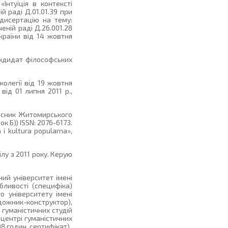
Інтуїція в контексті
й раді Д.01.01.39 при
 дисертацію на тему:
ченій раді Д.26.001.28
країни від 14 жовтня
андидат філософських
олегії від 19 жовтня
ід 01 липня 2011 р.,
Вісник Житомирського
к Б)) ISSN: 2076-6173.
i kultura popularna»,
лу з 2011 року. Керую
ний університет імені
бливості (специфіка)
о університету імені
удожник-конструктор),
 гуманістичних студій
центрі гуманістичних
8 годин, сертифікат).