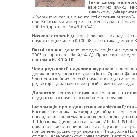
Тема дисертаційног
евристичної функції мис
Київському університе
«Художнє мислення в контексті естетичної теорії»; 
при Київському університеті імені Тараса Шевчен
2009 р. (протокол № 49-06/4).
Наукові ступені:
доктор філософських наук зі сп
наук зі спеціальності 09.00.08 — естетика (диплом К
Вчені звання:
доцент кафедри соціально-гуманіта
2005 р., протокол № 4/14-Д). Професор кафедри ф
протокол № 3/04-П).
Член редколегії наукових журналів:
відповіда
державного університету імені Івана Франка. Філософ
Член редакційних колегій наукових видань: виконан
редактор з україномовних і російськомовних видань. 
Директор:
Центру естетичної антропології та етно
студентською науковою проблемною групою.
Інформація про підвищення кваліфікації/ста
Василя Стефаника, кафедра дизайну і теорії мист
викладання соціогуманітарних дисциплін у вищих
Т. Шевченка (диплом з відзнакою М18 № 039168 від
викладач закладів вищої освіти». Наукове стажуван
при Зеленогурському університеті (Республіка По
студій у Зеленогурському університеті (Республіка 