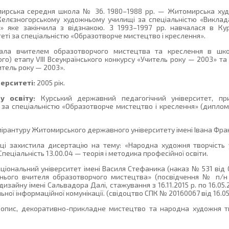
мирська середня школа № 36. 1980–1988 рр. — Житомирська худ
Желєзногорському художньому училищі за спеціальністю «Виклад
я» яке закінчила з відзнакою. З 1993–1997 рр. навчалася в К
еті за спеціальністю «Образотворче мистецтво і креслення».
вала вчителем образотворчого мистецтва та креслення в шк
го) етапу VІІІ Всеукраїнського конкурсу «Учитель року — 2003» та
итель року — 2003».
верситеті:
2005 рік.
у освіту:
Курський державний педагогічний університет, при
 за спеціальністю «Образотворче мистецтво і креслення» (дипло
спірантуру Житомирського державного університету імені Івана Фра
ці захистила дисертацію на тему: «Народна художня творчість 
еціальність 13.00.04 — теорія і методика професійної освіти.
іональний університет імені Василя Стефаника (наказ № 531 від 06
ього вчителя образотворчого мистецтва» (посвідчення № п/н 91
айну імені Сальвадора Далі, стажування з 16.11.2015 р. по 16.05.
уальної інформаційної комунікації. (свідоцтво СПК № 20160067 від 16.05.
опис, декоративно-прикладне мистецтво та народна художня тво