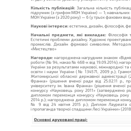
Кількість публікацій:
Загальна кількість публіка
підручник (з грифом МОН України) — 1; навчальних 
МОН України (з 2020 року) — 6 (у трьох фахових вид
Наукові інтереси:
естетика, дизайн, філософія, фе
Начальні предмети, які викладає:
Філософія та
Естетичні проблеми дизайну. Художнє проектування
промислів. Дизайн фірмової символіки. Методоло
«Мистецтво»
Нагороди:
нагороджена нагрудним знаком «Відмінн
роботи (№ 94, наказ № 468-к від 19.09.2014); наго
України за результатами наукової, міжнародної та 
освіти і науки України (№ 134571, 2009 р.); Грам
Житомирської обласної державної адміністрації (
Франка» (рішення вченої ради від 25.02.11 р.,
університету ім. Івана Франка» (рішення вченої 
конкурсу «Науковець року 2011» (затверджено рі
дипломом переможця конкурсу «Науковець року 2
2014 р.); нагороджена дипломом переможця конкур
№ 9 від 24 квітня 2015 р.); Диплом Лауреата об
і пропаганда творчої спадщини Лесі Українки» (2018 
Основні друковані праці: