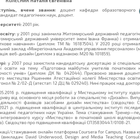
КОЛЕСНИК
Наталія Євгенівна
тупінь, вчене звання:
доцент кафедри образотворчого
андидат педагогічних наук, доцент.
верситеті:
2001 рік.
освіту:
у 2001 році закінчила Житомирський державний педагогічн
томирський державний університет імені Івана Франка) і отрима
аткове навчання» (диплом: ТМ № 16187504). У 2020 році отримал
ьний заклад «Міжрегіональна Академія управління персоналом» (м. 
ація: веб-дизайн (диплом з відзнакою: М20 № 101859).
рі:
у 2007 році захистила кандидатську дисертацію зі спеціальнос
ї освіти на тему «Підготовка майбутніх учителів початкових к
орчості учнів» (диплом: ДК № 042044). Присвоєно звання доцен
о мистецтва Рішенням Атестаційної колегії Міністерства освіти
отокол № 2/02-Д (атестат: 12 ДЦ № 029240). Нині працює над докто
6.05.2016 р. підвищення кваліфікації у Мистецькому інституту ху
ідриву від основного місця роботи за спеціальністю «Дизайн». Вип
 діяльності фахівців засобами дизайн мистецтва» (свідоцтво:
4.2021 р. підвищення кваліфікації в центральному інституті після
кадемії педагогічних наук України. Тема стажування: Тренер—пе
я інтегрованого курсу «Мистецтво» в початковій школі відповідн
тів). Свідоцтво про підвищення кваліфікації СП35830447/0108-21.
кації/стажування: онлайн платформа Coursera for Campus. Назва ку
(викладач: David Underwood, Design and Media Teaching Consult