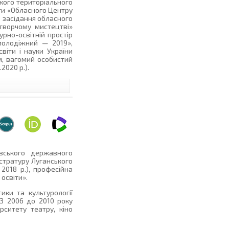
кого територіального
іти «Обласного Центру
в засідання обласного
творчому мистецтві»
урно-освітній простір
молодіжний — 2019»,
віти і науки України
м, вагомий особистий
2020 р.).
вського державного
істратуру Луганського
2018 р.), професійна
освіти».
ики та культурології
 З 2006 до 2010 року
рситету театру, кіно