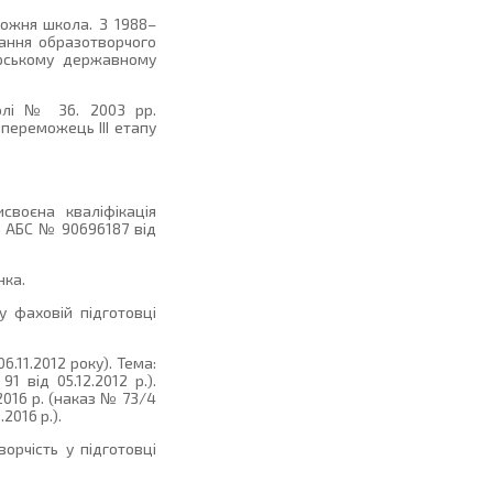
ожня школа. З 1988–
ання образотворчого
урському державному
олі № 36. 2003 рр.
 переможець ІІІ етапу
своєна кваліфікація
м АБС № 90696187 від
нка.
у фаховій підготовці
.11.2012 року). Тема:
 від 05.12.2012 р.).
2016 р. (наказ № 73/4
2016 р.).
рчість у підготовці