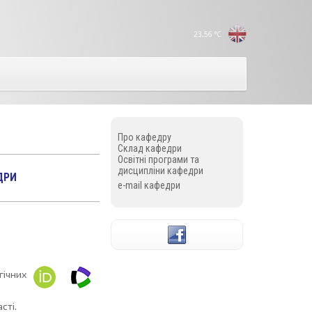
23,56
°C
Про кафедру
Склад кафедри
Освітні програми та
дисципліни кафедри
ДРИ
e-mail кафедри
гічних
сті.