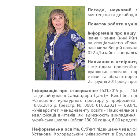
Посада, науковий с
мистецтва та дизайну, к
Початок роботи в уні
Інформація про вищу 
Івана Франка (нині Жи
за спеціальністю «Поч
закінчила Вищий навчал
022 «Дизайн», спеціаліз
Навчання в аспіранту
і методика професійно
художньо-технічної тв
етики та образотворчог
23 грудня 2011 року, пр
Інформація про стажування:
16.11.2015 р. — 1
та дизайну імені Сальвадора Далі (м. Київ) без в
«Створення культурного простору у професійній
16.05.2016 р. (реєстр. № 068). 01.03.2021 — 09.0
«Університет менеджменту освіти» Національної а
кваліфікації вчителів, які здійснюють викладанн
українська школа» (обсяг: 180,00 годин, 6,00 креди
Неформальна освіта:
Суб’єкт підвищення кваліфі
Установа: Колорадський університет в Боулдере 