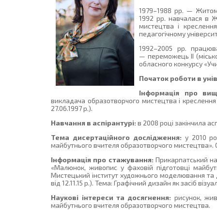
1979–1988 рр. — Жито
1992 рр. навчалася в 
мистецтва і кресленн
педагогічному університ
1992–2005 рр. працю
— переможець ІІ (місько
обласного конкурсу «Уч
Початок роботи в уні
Інформація про вищ
викладача образотворчого мистецтва і креслення
27.06.1997 р.).
Навчання в аспірантурі:
в 2008 році закінчила а
Тема дисертаційного дослідження:
у 2010 ро
майбутнього вчителя образотворчого мистецтва». Сп
Інформація про стажування:
Прикарпатський нац
«Малюнок, живопис у фаховій підготовці майбутн
Мистецький інститут художнього моделювання та диз
від 12.11.15 р.). Тема: Графічний дизайн як засіб віз
Наукові інтереси та досягнення:
рисунок, жив
майбутнього вчителя образотворчого мистецтва.