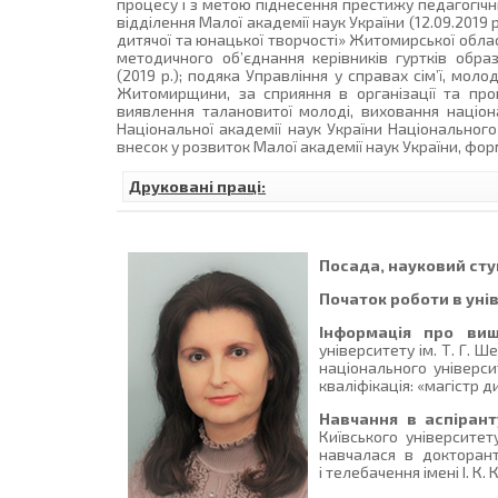
процесу і з метою піднесення престижу педагогічн
відділення Малої академії наук України (12.09.201
дитячої та юнацької творчості» Житомирської облас
методичного об’єднання керівників гуртків об
(2019 р.); подяка Управління у справах сім’ї, мол
Житомирщини, за сприяння в організації та пр
виявлення талановитої молоді, виховання націонал
Національної академії наук України Національног
внесок у розвиток Малої академії наук України, форм
Друковані праці:
Посада, науковий ступ
Початок роботи в уні
Інформація про вищ
університету ім. Т. Г. 
національного універс
кваліфікація: «магістр 
Навчання в аспірант
Київського університет
навчалася в докторант
і телебачення імені І. К