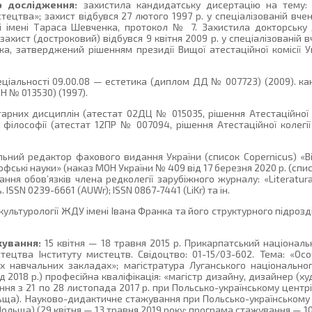
о дослідження:
захистила кандидатську дисертацію на тему: «
тецтва»; захист відбувся 27 лютого 1997 р. у спеціалізованій вчені
ті імені Тараса Шевченка, протокол № 7. Захистила докторську
захист (достроковий) відбувся 9 квітня 2009 р. у спеціалізованій в
ка, затверджений рішенням президії Вищої атестаційної комісії У
еціальності 09.00.08 — естетика (диплом ДД № 007723) (2009). к
Н № 013530) (1997).
рних дисциплін (атестат 02ДЦ № 015035, рішення Атестаційної к
ілософії (атестат 12ПР № 007094, рішення Атестаційної колегії в
льний редактор фахового видання України (список Copernicus) «
ські науки» (наказ МОН України № 409 від 17 березня 2020 р. (списо
ня обов’язків члена редколегії зарубіжного журналу: «Literatura 
ISSN 0239-6661 (AUWr); ISSN 0867-7441 (LiKr) та ін.
культурології ЖДУ імені Івана Франка та його структурного підрозді
жування:
15 квітня — 18 травня 2015 р. Прикарпатський національ
ецтва Інституту мистецтв. Свідоцтво: 01-15/03-602. Тема: «Осо
 навчальних закладах»; магістратура Луганського національног
 2018 р.) професійна кваліфікація: «магістр дизайну, дизайнер (х
ня з 21 по 28 листопада 2017 р. при Польсько-українському центрі
льща). Науково-дидактичне стажування при Польсько-українському 
Польща) (29 квітня — 13 травня 2019 року; програма стажування — 10