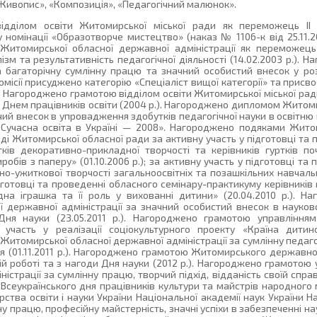
Живопис», «Композиція», «Педагогічний малюнок».
ділом освіти Житомирської міської ради як переможець ІІ (м
 номінації «Образотворче мистецтво» (наказ № 1106-к від 25.11.2
Житомирської обласної державної адміністрації як переможець
зм та результативність педагогічної діяльності (14.02.2003 р.).
 багаторічну сумлінну працю та значний особистий внесок у роз
 комісії присуджено категорію «Спеціаліст вищої категорії» та прис
. Нагороджено грамотою відділом освіти Житомирської міської ради
у з Днем працівників освіти (2004 р.). Нагороджено дипломом Жит
чий внесок в упровадження здобутків педагогічної науки в освітню 
 «Сучасна освіта в Україні — 2008». Нагороджено подяками Жит
оді Житомирської обласної ради за активну участь у підготовці та
ків декоративно-прикладної творчості та керівників гуртків по
ів з паперу» (01.10.2006 р.); за активну участь у підготовці та
но-ужиткової творчості загальноосвітніх та позашкільних навчаль
підготовці та проведенні обласного семінару-практикуму керівників
дна іграшка та її роль у вихованні дитини» (20.04.2010 р.). 
ї державної адміністрації за значний особистий внесок в науково
Дня науки (23.05.2011 р.). Нагороджено грамотою управлінням
участь у реалізації соціокультурного проекту «Країна дитинст
Житомирської обласної державної адміністрації за сумлінну педаг
 (01.11.2011 р.). Нагороджено грамотою Житомирського державног
ій роботі та з нагоди Дня науки (2012 р.). Нагороджено грамотою
страції за сумлінну працю, творчий підхід, відданість своїй спра
 Всеукраїнського дня працівників культури та майстрів народного
ства освіти і науки України Національної академії наук України 
ну працю, професійну майстерність, значні успіхи в забезпеченні на