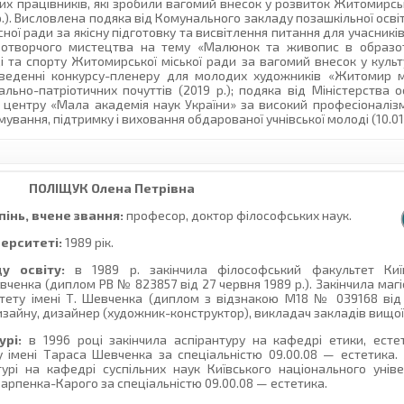
их працівників, які зробили вагомий внесок у розвиток Житомирсь
9 р.). Висловлена подяка від Комунального закладу позашкільної осв
ної ради за якісну підготовку та висвітлення питання для учасникі
разотворчого мистецтва на тему «Малюнок та живопис в образо
оді та спорту Житомирської міської ради за вагомий внесок у культ
оведенні конкурсу-пленеру для молодих художників «Житомир 
ьно-патріотичних почуттів (2019 р.); подяка від Міністерства ос
о центру «Мала академія наук України» за високий професіоналіз
ування, підтримку і виховання обдарованої учнівської молоді (10.01.
ПОЛІЩУК
Олена Петрівна
інь, вчене звання:
професор, доктор філософських наук.
верситеті:
1989 рік.
у освіту:
в 1989 р. закінчила філософський факультет Киї
Шевченка (диплом РВ № 823857 від 27 червня 1989 р.). Закінчила маг
итету імені Т. Шевченка (диплом з відзнакою М18 № 039168 від 
дизайну, дизайнер (художник-конструктор), викладач закладів вищої 
урі:
в 1996 році закінчила аспірантуру на кафедрі етики, естет
у імені Тараса Шевченка за спеціальністю 09.00.08 — естетика.
урі на кафедрі суспільних наук Київського національного уніве
. Карпенка-Карого за спеціальністю 09.00.08 — естетика.