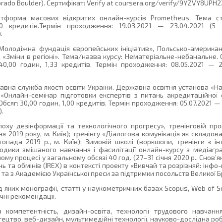
orado Boulder). Сертифікат: Verify at coursera.org/verify/9YZVY8UPH2Z
латформа масових відкритих онлайн-курсів Prometheus. Тема с
0 кредитів.Термін проходження: 19.03.2021 — 23.04.2021 (5 т
.
 «Молодіжна фундація європейських ініціатив», Польсько-америк
 «Зміни в регіоні». Тема/назва курсу: Нематеріальне-небанальне.
40,00 годин, 1,33 кредитів. Термін проходження: 08.05.2021 — 2
жавна служба якості освіти України. Державна освітня установа «
 «Онлайн-семінар підготовки експертів з питань акредитаційної 
сяг: 30,00 годин, 1,00 кредитів. Термін проходження: 05.07.2021 — 
).
поху дезінформації та технологічного прогресу», тренінговій про
ня 2019 року, м. Київ); тренінгу «Діалогова комунікація як складов
пада 2019 р., м. Київ); Зимовій школі (воркшопи, тренінги з інт
одики змішаного навчання і фасилітації онлайн-курсу з медіаграм
му процесі у загальному обсязі 40 год. (27–31 січня 2020 р., Снов’ян
та обмінів (IREX) в контексті проекту «Вивчай та розрізняй: інфо
и та з Академією Української преси за підтримки посольств Великої Б
 яких монографії, статті у наукометричних базах Scopus, Web of Sci
чні рекомендації.
омпетентність, дизайн-освіта, технології трудового навчання
цтво, веб-дизайн, мультимедійні технології, науково-дослідна роб