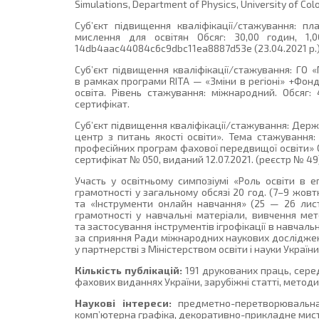
Simulations, Department of Physics, University of Col
Суб’єкт підвищення кваліфікації/стажування: п
мислення для освітян Обсяг: 30,00 годин, 1,0
14db4aac44084c6c9dbc11ea8887d53e (23.04.2021 р.)
Суб’єкт підвищення кваліфікації/стажування: ГО
в рамках програми RITA — «Зміни в регіоні» +Фонд
освіта. Рівень стажування: міжнародний. Обсяг: 
сертифікат.
Суб’єкт підвищення кваліфікації/стажування: Дер
центр з питань якості освіти». Тема стажування:
професійних програм фахової передвищої освіти» Об
сертифікат № 050, виданий 12.07.2021. (реєстр № 49
Участь у освітньому симпозіумі «Роль освіти в е
грамотності у загальному обсязі 20 год. (7–9 жовт
та «Інструменти онлайн навчання» (25 — 26 листо
грамотності у навчальні матеріали, вивчення мет
та застосування інструментів ігрофікації в навчально
за сприяння Ради міжнародних наукових досліджень 
у партнерстві з Міністерством освіти і науки Україн
Кількість публікацій:
191 друкованих праць, серед
фахових виданнях України, зарубіжні статті, методи
Наукові інтереси:
предметно-перетворювальна к
комп’ютерна графіка, декоративно-прикладне мисте