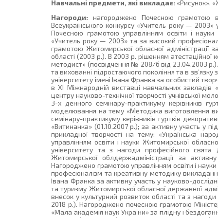
Навчальні предмети, які викладає:
«Рисунок», «
Нагороди:
нагороджено Почесною грамотою від
Всеукраїнського конкурсу «Учитель року — 2003» у
Почесною грамотою управлінням освіти і науки 
«Учитель року — 2003» та за високий професіоналі
грамотою Житомирської обласної адміністрації за
області (2003 р.). В 2003 р. рішенням атестаційної
методист» (посвідчення № 208/б від 23.04.2003 р.)
та вихованні підростаючого покоління та в зв’язк
університету імені Івана Франка за особистий твор
в XI Міжнародній виставці навчальних закладів
центру науково-технічної творчості учнівської мол
3-х денного семінару-практикуму керівників гурт
моделювання на тему «Методика виготовлення вироб
семінару-практикуму керівників гуртків декоратив
«Витинанка» (01.10.2007 р.); за активну участь у 
прикладної творчості на тему: «Українська наро
управлінням освіти і науки Житомирської обласно
університету та з нагоди професійного свята 
Житомирської облдержадміністрації за активну 
Нагороджено грамотою управлінням освіти і науки 
професіоналізм та креативну методику викладання
Івана Франка за активну участь у науково-дослідн
та туризму Житомирської обласної державної адміні
внесок у культурний розвиток області та з нагоди
2018 р.). Нагороджено почесною грамотою Міністер
«Мала академія наук України» за плідну і бездоган