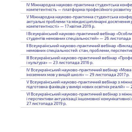
IV Міжнародна науково-практична студентська конф
компетентність — платформа професійного розвитку в X
V Міжнародна науково-практична студентська конферен
актуальні проблеми та міждисциплінарні досягнення 
компетентності» — 17 квітня 2019 р.
І Всеукраїнський науково-практичний вебінар «Особл
студентів немовних спеціальностей» — 26 листопада 
ІІ Всеукраїнський науково-практичний вебінар «Викла
немовних спеціальностей: стан, проблеми, перспектив
ІІІ Всеукраїнський науково-практичний вебінар «Профе
і культура» — 23 листопада 2016 р.
ІV Всеукраїнський науково-практичний вебінар «Мова і
іноземних мов у вищій школі» — 29 листопада 2017 р.
V Всеукраїнський науково-практичний вебінар з між
підготовка фахівців у вимірі нових освітніх реалій» — 
VІ Всеукраїнський науково-практичний вебінар з мі
і перспективи актуалізації іншомовної комунікативної 
27 листопада 2019 р.