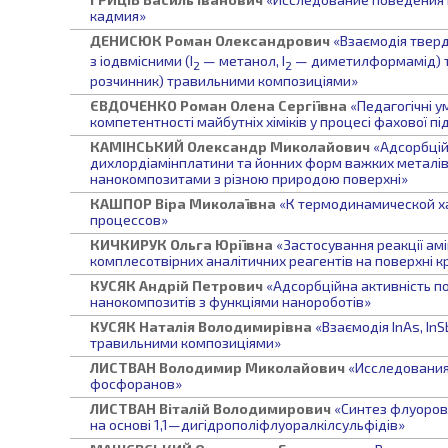
кадмия»
ДЕНИСЮК
Роман Олександрович
«Взаємодія тверд
з іодвмісними (І
— метанол, І
— диметилформамід) т
2
2
розчинник) травильними композиціями»
ЄВДОЧЕНКО
Роман Олена Сергіївна
«Педагогічні 
компетентності майбутніх хіміків у процесі фахової пі
КАМІНСЬКИЙ
Олександр Миколайович
«Адсорбцій
дихлордіамінплатини та йонних форм важких металі
нанокомпозитами з різною природою поверхні»
КАШПОР
Віра Миколаївна
«К термодинамической х
процессов»
КИЧКИРУК
Ольга Юріївна
«Застосування реакції ам
комплесотвірних аналітичних реагентів на поверхні 
КУСЯК
Андрій Петрович
«Адсорбційна активність по
нанокомпозитів з функціями нанороботів»
КУСЯК
Наталія Володимирівна
«Взаємодія InAs, In
травильними композиціями»
ЛИСТВАН
Володимир Миколайович
«Исследования
фосфоранов»
ЛИСТВАН
Віталій Володимирович
«Синтез флуоровм
на основі 1,1—дигідрополіфлуоралкілсульфідів»