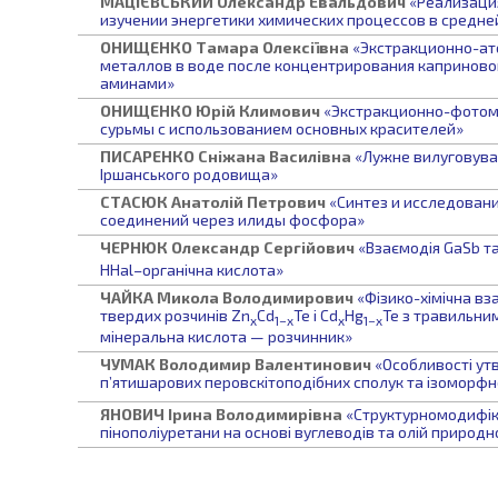
МАЦІЄВСЬКИЙ
Олександр Евальдович
«Реализаци
изучении энергетики химических процессов в средне
ОНИЩЕНКО
Тамара Олексіївна
«Экстракционно-а
металлов в воде после концентрирования каприново
аминами»
ОНИЩЕНКО
Юрій Климович
«Экстракционно-фотом
сурьмы с использованием основных красителей»
ПИСАРЕНКО
Сніжана Василівна
«Лужне вилуговува
Іршанського родовища»
СТАСЮК
Анатолій Петрович
«Синтез и исследован
соединений через илиды фосфора»
ЧЕРНЮК
Олександр Сергійович
«Взаємодія GaSb т
HHal–органічна кислота»
ЧАЙКА
Микола Володимирович
«Фізико-хімічна вз
твердих розчинів Zn
Cd
Te і Cd
Hg
Te з травильни
x
1−x
x
1−x
мінеральна кислота — розчинник»
ЧУМАК
Володимир Валентинович
«Особливості утв
п’ятишарових перовскітоподібних сполук та ізоморф
ЯНОВИЧ
Ірина Володимирівна
«Структурномодифіко
пінополіуретани на основі вуглеводів та олій природ