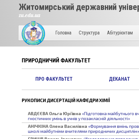
Житомирський державний універ
zu.edu.ua
Головна
Структура
Абітурієнтам
ПРИРОДНИЧИЙ ФАКУЛЬТЕТ
ПРО ФАКУЛЬТЕТ
ДЕКАНАТ
РУКОПИСИ ДИСЕРТАЦІЙ КАФЕДРИ ХІМІЇ
АВДЄЄВА
Ольга Юріївна
«Підготовка майбутнього вч
гностичних умінь в учнів у позакласній діяльності»
АНІЧКІНА
Олена Василівна
«Формування вмінь пров
школі майбутніми вчителями природничих дисциплін
ГРИЦІВ
Василь Іванович
«Исследование поведения м