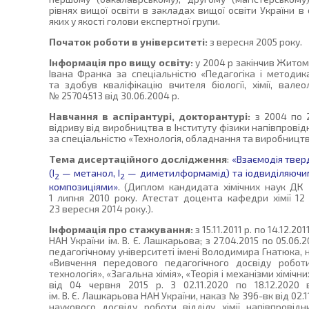
рівнях вищої освіти в закладах вищої освіти України в 
яких у якості голови експертної групи.
Початок роботи в університеті:
з вересня 2005 року.
Інформація про вищу освіту:
у 2004 р закінчив Житом
Івана Франка за спеціальністю «Педагогіка і методика 
та здобув кваліфікацію вчителя біології, хімії, вале
№ 25704513 від 30.06.2004 р.
Навчання в аспірантурі, докторантурі:
з 2004 по 2
відриву від виробництва в Інституту фізики напівпровідн
за спеціальністю «Технологія, обладнання та виробництв
Тема дисертаційного дослідження
:
«Взаємодія твер
(І
— метанол, І
— диметилформамід) та іодвиділяючи
2
2
композиціями»
. (Диплом кандидата хімічних наук Д
1 липня 2010 року. Атестат доцента кафедри хімії 
23 вересня 2014 року.).
Інформація про стажування:
з 15.11.2011 р. по 14.12.20
НАН України ім. В. Є. Лашкарьова; з 27.04.2015 по 05.06
педагогічному університеті імені Володимира Гнатюка, на
«Вивчення передового педагогічного досвіду роботи
технологія», «Загальна хімія», «Теорія і механізми хіміч
від 04 червня 2015 р. З 02.11.2020 по 18.12.2020 в
ім. В. Є. Лашкарьова НАН України, наказ № 396-вк від 02.
наукового досвіду роботи відділу хімії напівпровідн