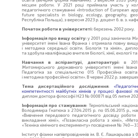
місцем роботи. У 2021 році приймала участь у ко
педагогічного стажуванні «Introduction of European ap
future specialists in biology, ecology, geography, g
Республіка Польща), з вересня 2023 р. доцент б. в. з. кафе
Початок роботи в університеті:
березень 2002 року.
Інформація про вищу освіту:
у 2001 році закінчила 
університет імені Івана Франка і отримала повну вищу
і методика середньої освіти. Біологія та хімія», дип
та здобула кваліфікацію вчителя біології, хімії, екології та
Навчання в аспірантурі, докторантурі:
в 2018
Житомирського державного університеті імені Івана
Педагогіка за спеціальністю 015 Професійна освіта
і методика професійної освіти». В червні 2022 р. заверше
Тема дисертаційного дослідження
:
«Педагогі
компетентності майбутніх хіміків у процесі фахової 
диплом доктора філософії Н23 № 000871 від 05 липня 202
Інформація про стажування:
Тернопільський націона
Володимира Гнатюка з 27.04.2015 р. по 05.06.2015 р., на
«Вивчення передового педагогічного досвіду роботи
викладання хімії», «Позакласна робота з хімії», «Мет
«Техніка хімічного експерименту» посвідчення № 740—33/
Інститут фізики напівпровідників ім. В. Є. Лашкарьова з 02