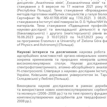
дисциплін „Аналітична хімія“, „Екоаналітична хімія“ т
стажування з 6 вересня по 17 жовтня 2021 року Ку
(Республіка Польща). Тема стажування «Впроваджен
методів підготовки майбутніх спеціалістів у галузі біології,
Сертифікат № NSI-61708-KSW від 17.10.2021. З 08.05
стажування в Інституті хімії поверхні ім. О. О. Чуйка НАН Ук
матеріалів. Тема стажування «Підвищення професій
науково-дослідної та викладацької діяльності в пр
(бакалаврського) і другого (магістерського) рівнів 
16.06.2023 року. З 10.07.2023 по 14.07.2023 року
за програмою Erasmus+ в University of Zielona Góra фак
of Physics and Astronomy) (Польща).
Наукові інтереси та досягнення:
наукова робота
адсорбційних властивостей органо-мінеральних композ
зокрема кремнеземів та природних мінералів шля
високомолекулярних сполук. Наукові досліджен
спектрофотометричного, атомно-абсорбційного аналізів
ІЧ-спектроскопії. Співпраця з науково-дослідним Інститу
України, Київським державним університетом ім. Тар
Склодовської у Любліні (Польща).
Виконувала наукові дослідження в рамках держб
та використання нових комплексоутворюючих сорбентів
та молекул» (2006–2008 рр.) та по темі проекту фунда
комплексоутворюючих адсорбентів для твердофазної е
2008 рр.).