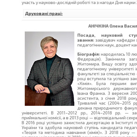
участь у науково-дослідній роботі та з нагоди Дня науки 
Друковані праці:
АНІЧКІНА
Олена Васил
Посада, науковий сту
звання:
завідувач кафедри х
педагогічних наук, доцент каф
Біографія:
народилась 10 люто
Федерація). Закінчила з
Житомира. Вищу освіту зд
педагогічному університеті
факультеті за спеціальністю «
році вступила та успішно зак
«Хімія». Була першим вип
Житомирського державного
Івана Франка. З вересня 20
асистента, з січня 2018 рок
Тривалий час (2004–2015 рр
декана природничого факуль
університеті. В 2011–2012 рр., 2014–2018 рр. — за
приймальної комісії, а в 2013 році — відповідальний секр
В 2016 році успішно захистила дисертацію в Інституті п
України та здобула науковий ступінь кандидата педагог
«Теорія та методика навчання (хімія)». З 2018 року —