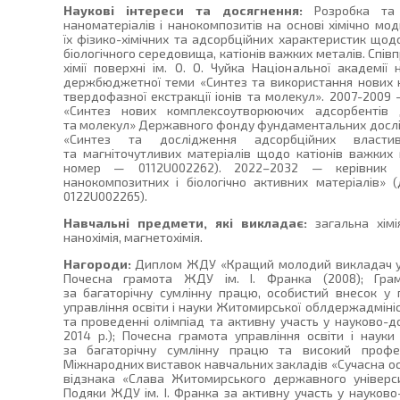
Наукові інтереси та досягнення:
Розробка та
наноматеріалів і нанокомпозитів на основі хімічно мо
їх фізико-хімічних та адсорбційних характеристик щод
біологічного середовища, катіонів важких металів. Спів
хімії поверхні ім. О. О. Чуйка Національної академії
держбюджетної теми «Синтез та використання нових 
твердофазної екстракції іонів та молекул». 2007-2009
«Синтез нових комплексоутворюючих адсорбентів д
та молекул» Державного фонду фундаментальних дослід
«Синтез та дослідження адсорбційних властив
та магніточутливих матеріалів щодо катіонів важких
номер — 0112U002262). 2022–2032 — керівник 
нанокомпозитних і біологічно активних матеріалів»
0122U002265).
Навчальні предмети, які викладає:
загальна хімі
нанохімія, магнетохімія.
Нагороди:
Диплом ЖДУ «Кращий молодий викладач уніве
Почесна грамота ЖДУ ім. І. Франка (2008); Гра
за багаторічну сумлінну працю, особистий внесок у п
управління освіти і науки Житомирської облдержадмініст
та проведенні олімпіад та активну участь у науково-дос
2014 р.); Почесна грамота управління освіти і науки
за багаторічну сумлінну працю та високий профес
Міжнародних виставок навчальних закладів «Сучасна осві
відзнака «Слава Житомирського державного університ
Подяки ЖДУ ім. І. Франка за активну участь у науково-д