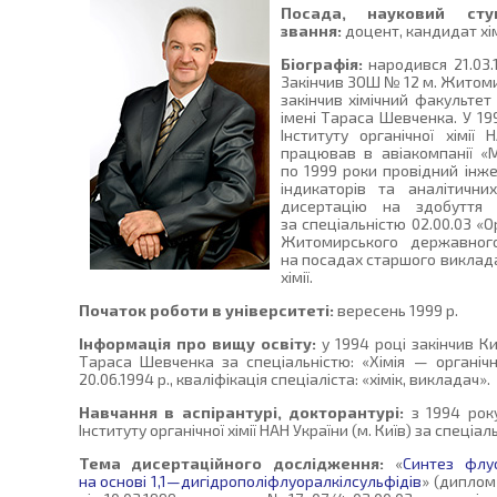
Посада, науковий сту
звання:
доцент, кандидат хім
Біографія:
народився 21.03.1
Закінчив ЗОШ № 12 м. Житомир
закінчив хімічний факультет
імені Тараса Шевченка. У 19
Інституту органічної хімії
працював в авіакомпанії «Мі
по 1999 роки провідний інже
індикаторів та аналітични
дисертацію на здобуття 
за спеціальністю 02.00.03 «О
Житомирського державного
на посадах старшого виклада
хімії.
Початок роботи в університеті:
вересень 1999 р.
Інформація про вищу освіту:
у 1994 році закінчив К
Тараса Шевченка за спеціальністю: «Хімія — органіч
20.06.1994 р., кваліфікація спеціаліста: «хімік, викладач».
Навчання в аспірантурі, докторантурі:
з 1994 року
Інституту органічної хімії НАН України (м. Київ) за спеціал
Тема дисертаційного дослідження:
«
Синтез флуо
на основі 1,1—дигідрополіфлуоралкілсульфідів
» (диплом