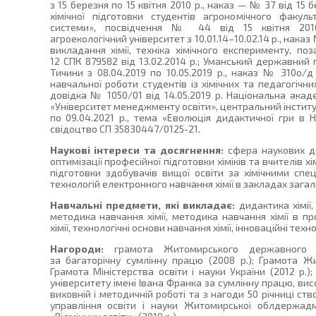
з 15 березня по 15 квітня 2010 р., наказ — № 37 від 15 
хімічної підготовки студентів агрономічного факул
системи», посвідчення № 44 від 15 квітня 2010
агроекологічний університет з 10.01.14–10.02.14 р., наказ
викладання хімії, техніка хімічного експерименту, поз
12 СПК 879582 від 13.02.2014 р.; Уманський державний 
Тичини з 08.04.2019 по 10.05.2019 р., наказ № 310о/д в
навчальної роботи студентів із хімічних та педагогічни
довідка № 1050/01 від 14.05.2019 р. Національна акад
«Університет менеджменту освіти», центральний інститут 
по 09.04.2021 р., тема «Еволюція дидактичної гри в 
свідоцтво СП 35830447/0125-21.
Наукові інтереси та досягнення:
сфера наукових д
оптимізації професійної підготовки хіміків та вчителів 
підготовки здобувачів вищої освіти за хімічними спе
технологій електронного навчання хімії в закладах загаль
Навчальні предмети, які викладає:
дидактика хімії,
методика навчання хімії, методика навчання хімії в п
хімії, технологічні основи навчання хімії, інноваційні техно
Нагороди:
грамота Житомирського державного у
за багаторічну сумлінну працю (2008 р.); Грамота Жи
Грамота Міністерства освіти і науки України (2012 р
університету імені Івана Франка за сумлінну працю, висо
виховній і методичній роботі та з нагоди 50 річниці ств
управління освіти і науки Житомирської облдержадмін