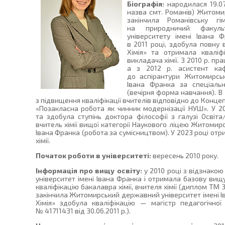
Біографія:
народилася 19.07
назва смт. Романів) Житомир
закінчила Романівську г
на природничий факуль
університету імені Івана 
в 2011 році, здобула повну 
Хімія» та отримала кваліфі
викладача хімії. З 2010 р. п
а з 2012 р. асистент каф
до аспірантури Житомирськ
Івана Франка за спеціальні
(вечірня форма навчання). В
з підвищення кваліфікації вчителів відповідно до Конце
«Позакласна робота як чинник модернізації НУШ». У 2
та здобула ступінь доктора філософії з галузі Освіт
вчитель хімії вищої категорії Наукового ліцею Житомир
Івана Франка (робота за сумісництвом). У 2023 році о
хімії.
Початок роботи в університеті:
вересень 2010 року.
Інформація про вищу освіту:
у 2010 році з відзнако
університет імені Івана Франка і отримала базову вищ
кваліфікацію бакалавра хімії, вчителя хімії (диплом ТМ 39
закінчила Житомирський державний університет імені І
Хімія» здобула кваліфікацію — магістр педагогічної
№ 41711431 від 30.06.2011 р.).