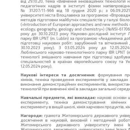
від 29.10.20, тема «Вивчення інноваційних технологій 
педагогічних кадрів в інституті фізики напівпровідн
№ 31207/11-966 від 18 грудня 2020 р.; з 06.09.2021
університеті міста Влоцлавека за програмою «Впровадж
методів підготовки майбутніх спеціалістів у галузі біології,
(«Introduction of European approaches and new methods of 
ecology, geography, geology and chemistry») (№NSI-61706-K
року до 30.10.2023 року Науково-дослідний інститут 
парку IBR LPNT (m. Lublin) за програмою «Академічна 
підготовці наукових робіт: зарубіжний та вітчизняний
30.10.2023 року). З 03.05.2024 року до 12.05.202
Люблінського науково-технологічного парку IBR LPNT (m
технології змішаного навчання при підготовці здобува
спеціальностей в країнах європейського союзу та У
12.05.2024 року).
Наукові інтереси та досягнення:
формування про
хіміків, техніка проведення експериментів у закладах 
виконання демонстраційних експериментів, використан
технологій при вивченні хімії в закладах загальної середн
Навчальні предмети, які викладає:
наукові основи шк
експерименту, техніка демонстрування хімічних 
експерименту в вищій школі, хімія харчових продуктів, хім
Нагороди:
грамота Житомирського державного універс
досягнення в науковій, виховній і методичній робо
Житомирського державного університету імені І
Житомирського державного університету імені Івана Ф