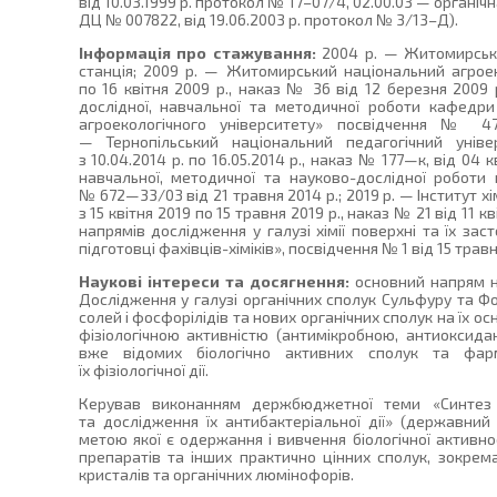
від 10.03.1999 р. протокол № 17–07/4, 02.00.03 — органічн
ДЦ № 007822, від 19.06.2003 р. протокол № 3/13–Д).
Інформація про стажування:
2004 р. — Житомирська
станція; 2009 р. — Житомирський національний агроек
по 16 квітня 2009 р., наказ № 36 від 12 березня 2009 
дослідної, навчальної та методичної роботи кафедри
агроекологічного університету» посвідчення № 4
— Тернопільський національний педагогічний уніве
з 10.04.2014 р. по 16.05.2014 р., наказ № 177—к, від 04 
навчальної, методичної та науково-дослідної роботи 
№ 672—33/03 від 21 травня 2014 р.; 2019 р. — Інститут хім
з 15 квітня 2019 по 15 травня 2019 р., наказ № 21 від 11 к
напрямів дослідження у галузі хімії поверхні та їх за
підготовці фахівців-хіміків», посвідчення № 1 від 15 травн
Наукові інтереси та досягнення:
основний напрям н
Дослідження у галузі органічних сполук Сульфуру та Ф
солей і фосфорілідів та нових органічних сполук на їх о
фізіологічною активністю (антимікробною, антиоксид
вже відомих біологічно активних сполук та фарм
їх фізіологічної дії.
Керував виконанням держбюджетної теми «Синтез 
та дослідження їх антибактеріальної дії» (державний
метою якої є одержання і вивчення біологічної активн
препаратів та інших практично цінних сполук, зокрема
кристалів та органічних люмінофорів.