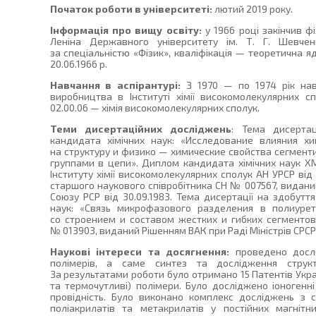
Початок роботи в університеті:
лютий 2019 року.
Інформація про вищу освіту:
у 1966 році закінчив ф
Леніна Державного університету ім. Т. Г. Шевче
за спеціальністю «Фізик», кваліфікація — теоретична 
20.06.1966 р.
Навчання в аспірантурі:
З 1970 — по 1974 рік навч
виробництва в Інституті хімії високомолекулярних с
02.00.06 — хімія високомолекулярних сполук.
Теми дисертаційних досліджень
: Тема дисертац
кандидата хімічних наук: «Исследование влияния х
на структуру и физико — химические свойства сегмен
группами в цепи». Диплом кандидата хімічних наук 
Інституту хімії високомолекулярних сполук АН УРСР від 
старшого наукового співробітника СН № 007567, видани
Союзу РСР від 30.09.1983. Тема дисертації на здобутт
наук: «Связь микрофазового разделения в полиуре
со строением и составом жестких и гибких сегментов
№ 013903, виданий Рішенням ВАК при Раді Міністрів СРСР в
Наукові інтереси та досягнення:
проведено досл
полімерів, а саме синтез та дослідження структ
За результатами роботи було отримано 15 Патентів Укра
та термочутливі) полімери. Було досліджено іоногенні
провідність. Було виконано комплекс досліджень з си
поліакрилатів та метакрилатів у постійних магніт