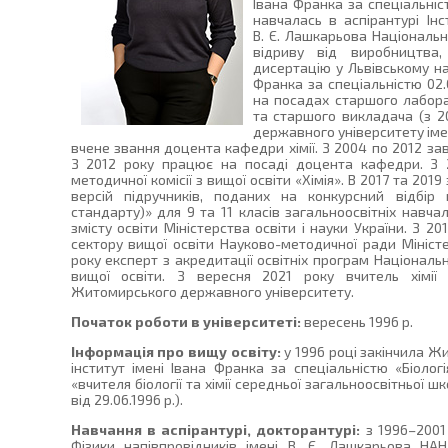
Івана Франка за спеціальніст
навчалась в аспірантурі Інс
В. Є. Лашкарьова Національно
відриву від виробництва
дисертацію у Львівському на
Франка за спеціальністю 02.
на посадах старшого лаборант
та старшого викладача (з 2
державного університету імен
вчене звання доцента кафедри хімії. З 2004 по 2012 зав
З 2012 року працює на посаді доцента кафедри. З 
методичної комісії з вищої освіти «Хімія». В 2017 та 20
версій підручників, поданих на конкурсний відбір п
стандарту)» для 9 та 11 класів загальноосвітніх навчал
змісту освіти Міністерства освіти і науки України. З 2
сектору вищої освіти Науково-методичної ради Міністе
року експерт з акредитації освітніх програм Національн
вищої освіти. З вересня 2021 року вчитель хімії
Житомирського державного університету.
Початок роботи в університеті:
вересень 1996 р.
Інформація про вищу освіту:
у 1996 році закінчила 
інститут імені Івана Франка за спеціальністю «Біолог
«вчителя біології та хімії середньої загальноосвітньої шк
від 29.06.1996 р.).
Навчання в аспірантурі, докторантурі:
з 1996–2001 
Фізики напівпровідників імені В. Є. Лашкарьова НАН