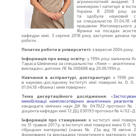
агроекологічній академії.
інженером І категорії в Інсти
України. В 2008 році за
та здобула науковий ст
за спеціальністю 01.04.18 «Ф
працівник Житомирського д
Франка на посадах асисте
кафедри хімії. З серпня 2018 року заступник декана п
роботи.
Початок роботи в університеті:
з вересня 2004 року.
Інформація про вищу освіту:
у 1994 році закінчила К
Тараса Шевченка за спеціальністю: «Хімія — аналітична хім
викладач»; диплом: ЛЕ № 006686 від 20.06.1994 р.
Навчання в аспірантурі, докторантурі:
з 1996 рік 
в науково-дослідному Інституті хімії поверхні ім. О. О
01.04.18 «Фізика і хімія поверхні».
Тема дисертаційного дослідження:
«
Застосува
іммобілізації комплесотвірних аналітичних реагенті
кандидата хімічних наук ДК № 047922 протокол № 30
доцента кафедри хімії 12 ДЦ 030193 протокол № 4/02–Д ві
Інформація про стажування:
в інституті хімії поверх
по 31 травня 2017 р. в Інституті хімії поверхні імені О. О. 
гібридних матеріалів) (наказ № 23а від 18 квітня 20
формуванні та викладанні теоретичного матеріалу з п