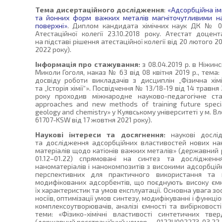
Тема дисертаційного дослідження
:
«Адсорбційна ім
та йонних форм важких металів магніточутливими н
поверхні»
. Диплом кандидата хімічних наук ДК № 0
Атестаційної колегії 23.10.2018 року. Атестат доце
на підставі рішення атестаційної колегії від 20 лютого 
2022 року).
Інформація про стажування:
з 08.04.2019 р. в Ніжин
Миколи Гоголя, наказ № 63 від 08 квітня 2019 р., тема
досвіду роботи викладачів з дисциплін „Фізична хімія“
та „Історія хімії“». Посвідчення № 13/18-19 від 14 травня
року проходив міжнародне науково-педагогічне ста
approaches and new methods of training future special
geology and chemistry» у Куявському університеті у м. 
61707-KSW від 17 жовтня 2021 року).
Наукові інтереси та досягнення:
наукові дослі
та дослідження адсорбційних властивостей нових на
матеріалів щодо катіонів важких металів» (державний
01.12–01.22) спрямовані на синтез та дослідженн
наноматеріалів і нанокомпозитів з високими адсорбці
перспективних для практичного використання та 
модифікованих адсорбентів, що поєднують високу ємні
їх характеристик та умов експлуатації. Основна увага з
носіїв, оптимізації умов синтезу, модифікуванні і функці
комплексоутворювачів, аналізі ємності та вибірковост
теми: «Фізико-хімічні властивості синтетичних твер
(державний реєстраційний номер — 0122U002273, 03.22–