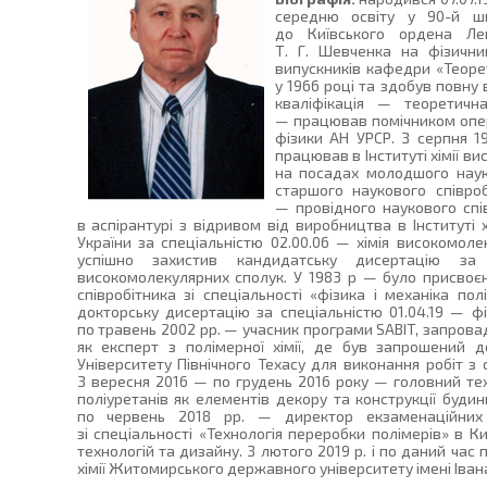
середню освіту у 90-й шк
до Київського ордена Лен
Т. Г. Шевченка на фізичн
випускників кафедри «Теорет
у 1966 році та здобув повну 
кваліфікація — теоретичн
— працював помічником опер
фізики АН УРСР. З серпня 
працював в Інституті хімії в
на посадах молодшого науко
старшого наукового співроб
— провідного наукового спів
в аспірантурі з відривом від виробництва в Інституті
України за спеціальністю 02.00.06 — хімія високомоле
успішно захистив кандидатську дисертацію за 
високомолекулярних сполук. У 1983 р — було присвоє
співробітника зі спеціальності «фізика і механіка пол
докторську дисертацію за спеціальністю 01.04.19 — ф
по травень 2002 рр. — учасник програми SABIT, запров
як експерт з полімерної хімії, де був запрошений 
Університету Північного Техасу для виконання робіт з с
З вересня 2016 — по грудень 2016 року — головний те
поліуретанів як елементів декору та конструкції будинк
по червень 2018 рр. — директор екзаменаційних 
зі спеціальності «Технологія переробки полімерів» в К
технологій та дизайну. З лютого 2019 р. і по даний час
хімії Житомирського державного університету імені Іван