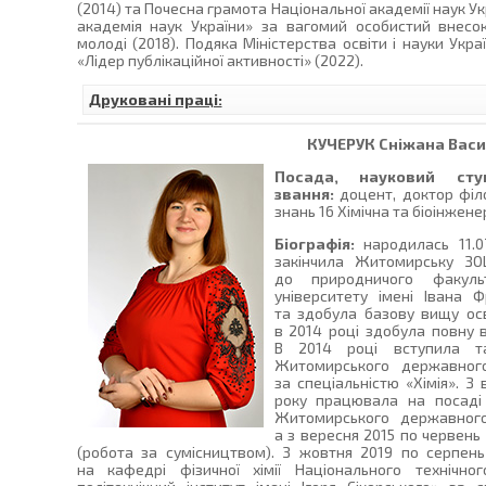
(2014) та Почесна грамота Національної академії наук У
академія наук України» за вагомий особистий внесок
молоді (2018). Подяка Міністерства освіти і науки Укра
«Лідер публікаційної активності» (2022).
Друковані праці:
КУЧЕРУК
Сніжана Васи
Посада, науковий сту
звання:
доцент, доктор філо
знань 16 Хімічна та біоінженер
Біографія:
народилась 11.07
закінчила Житомирську З
до природничого факуль
університету імені Івана 
та здобула базову вищу осв
в 2014 році здобула повну в
В 2014 році вступила та
Житомирського державного
за спеціальністю «Хімія». З
року працювала на посаді
Житомирського державного
а з вересня 2015 по червень
(робота за сумісництвом). З жовтня 2019 по серпень
на кафедрі фізичної хімії Національного технічног