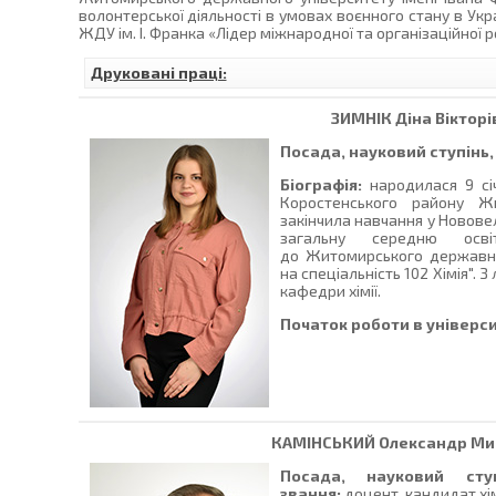
волонтерської діяльності в умовах воєнного стану в Укр
ЖДУ ім. І. Франка «Лідер міжнародної та організаційної ро
Друковані праці:
ЗИМНІК
Діна Вікторі
Посада, науковий ступінь,
Біографія:
народилася 9 січ
Коростенського району Жи
закінчила навчання у Новове
загальну середню осв
до Житомирського державно
на спеціальність 102 Хімія".
кафедри хімії.
Початок роботи в універси
КАМІНСЬКИЙ
Олександр Ми
Посада, науковий сту
звання:
доцент, кандидат хім