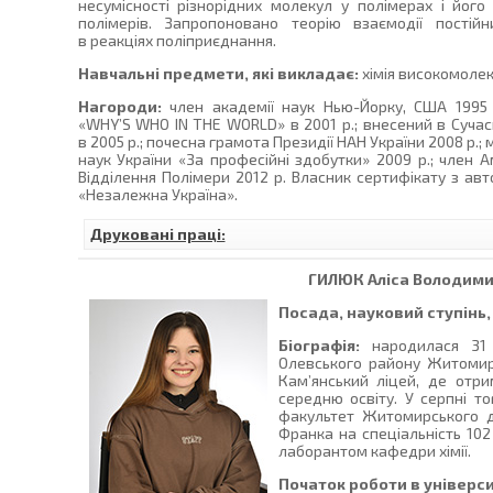
несумісності різнорідних молекул у полімерах і його 
полімерів. Запропоновано теорію взаємодії постій
в реакціях поліприєднання.
Навчальні предмети, які викладає:
хімія високомолек
Нагороди:
член академії наук Нью-Йорку, США 1995 
«WHY’S WHO IN THE WORLD» в 2001 р.; внесений в Сучас
в 2005 р.; почесна грамота Президії НАН України 2008 р.;
наук України «За професійні здобутки» 2009 р.; член 
Відділення Полімери 2012 р. Власник сертифікату з ав
«Незалежна Україна».
Друковані праці:
ГИЛЮК
Аліса Володими
Посада, науковий ступінь,
Біографія:
народилася 31 
Олевського району Житомирс
Кам’янський ліцей, де отр
середню освіту. У серпні т
факультет Житомирського д
Франка на спеціальність 102
лаборантом кафедри хімії.
Початок роботи в універси