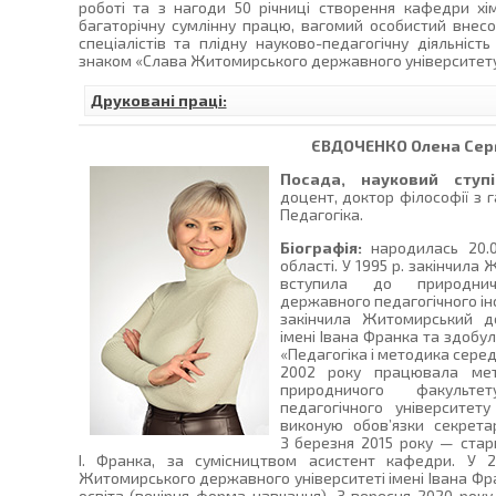
роботі та з нагоди 50 річниці створення кафедри хім
багаторічну сумлінну працю, вагомий особистий внесо
спеціалістів та плідну науково-педагогічну діяльніст
знаком «Слава Житомирського державного університету і
Друковані праці:
ЄВДОЧЕНКО
Олена Серг
Посада, науковий ступі
доцент, доктор філософії з г
Педагогіка.
Біографія:
народилась 20.0
області. У 1995 р. закінчил
вступила до природнич
державного педагогічного інс
закінчила Житомирський д
імені Івана Франка та здобул
«Педагогіка і методика середнь
2002 року працювала мет
природничого факульте
педагогічного університет
виконую обов’язки секретар
З березня 2015 року — стар
І. Франка, за сумісництвом асистент кафедри. У 2
Житомирського державного університеті імені Івана Фр
освіта (вечірня форма навчання). З вересня 2020 року