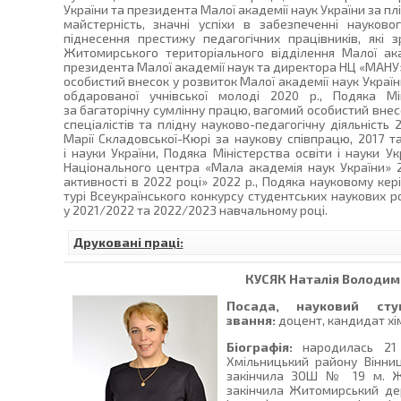
України та президента Малої академії наук України за п
майстерність, значні успіхи в забезпеченні науков
піднесення престижу педагогічних працівників, які
Житомирського територіального відділення Малої ака
президента Малої академії наук та директора НЦ «МАНУ
особистий внесок у розвиток Малої академії наук Україн
обдарованої учнівської молоді 2020 р., Подяка Мі
за багаторічну сумлінну працю, вагомий особистий внес
спеціалістів та плідну науково-педагогічну діяльність 
Марії Складовської-Кюрі за наукову співпрацю, 2017 та
і науки України, Подяка Міністерства освіти і науки Ук
Національного центра «Мала академія наук України» 2
активності в 2022 році» 2022 р., Подяка науковому ке
турі Всеукраїнського конкурсу студентських наукових ро
у 2021/2022 та 2022/2023 навчальному році.
Друковані праці:
КУСЯК
Наталія Володим
Посада, науковий сту
звання:
доцент, кандидат хім
Біографія:
народилась 21 
Хмільницький району Вінниц
закінчила ЗОШ № 19 м. Жи
закінчила Житомирський дер