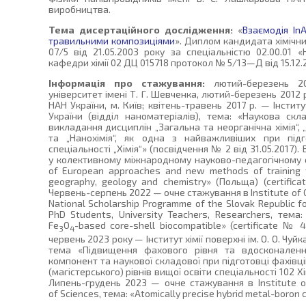
виробництва.
Тема дисертаційного дослідження:
«
Взаємодія In
травильними композиціями
». Диплом кандидата хімічн
07/5 від 21.05.2003 року за спеціальністю 02.00.01 «
кафедри хімії 02 ДЦ 015718 протокол № 5/13—Д від 15.12.2
Інформація про стажування:
лютий-березень 20
університет імені Т. Г. Шевченка, лютий-березень 2012 р.
НАН України, м. Київ; квітень-травень 2017 р. — Інститу
України (відділ наноматеріалів), тема: «Наукова ск
викладання дисциплін „Загальна та неорганічна хімія“, 
та „Нанохімія“, як одна з найважливіших при під
спеціальності „Хімія“» (посвідчення № 2 від 31.05.2017)
у колективному міжнародному науково-педагогічному с
of European approaches and new methods of training fut
geography, geology and chemistry» (Польща) (certifica
Червень-серпень 2022 — очне стажування в Institute of 
National Scholarship Programme of the Slovak Republic fo
PhD Students, University Teachers, Researchers, тема: 
Fe
O
-based core-shell biocompatible» (certificate № 
3
4
червень 2023 року — Інститут хімії поверхні ім. О. О. Чуй
тема «Підвищення фахового рівня та вдосконалення
компонент та наукової складової при підготовці фахівці
(магістерського) рівнів вищої освіти спеціальності 102 Хі
Липень-грудень 2023 — очне стажування в Institute o
of Sciences, тема: «Atomically precise hybrid metal-boron c