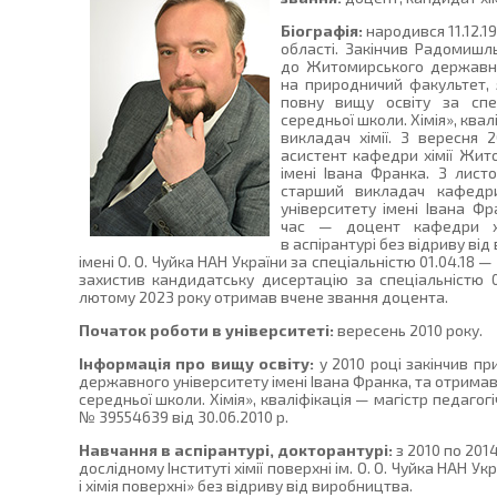
Біографія:
народився 11.12.1
області. Закінчив Радомишл
до Житомирського державно
на природничий факультет, 
повну вищу освіту за спе
середньої школи. Хімія», квал
викладач хімії. З вересня
асистент кафедри хімії Жит
імені Івана Франка. З лис
старший викладач кафедри
університету імені Івана Ф
час — доцент кафедри хі
в аспірантурі без відриву від
імені О. О. Чуйка НАН України за спеціальністю 01.04.18 — 
захистив кандидатську дисертацію за спеціальністю 01
лютому 2023 року отримав вчене звання доцента.
Початок роботи в університеті:
вересень 2010 року.
Інформація про вищу освіту:
у 2010 році закінчив п
державного університету імені Івана Франка, та отримав
середньої школи. Хімія», кваліфікація — магістр педагогі
№ 39554639 від 30.06.2010 р.
Навчання в аспірантурі, докторантурі:
з 2010 по 2014
дослідному Інституті хімії поверхні ім. О. О. Чуйка НАН Ук
і хімія поверхні» без відриву від виробництва.