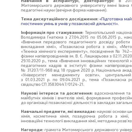
Навчання в аспірантурі, докторантурі:
в 2017
Житомирського державного університету імені Івана Ф
педагогічні науки (вечірня форма навчання).
Тема дисертаційного дослідження:
«Підготовка май
гностичних умінь в учнів у позакласній діяльності»
.
Інформація про стажування:
Тернопільський націонал
Володимира Гнатюка з 27.04.2015 по 05.06.2015 р., нак
«Вивчення передового педагогічного досвіду роботи
викладання хімії», «Позакласна робота з хімії», «Мет
«Техніка хімічного експерименту», посвідчення № 742—
фізики напівпровідників ім. В. Є. Лашкарьова з 02.11.2020
29.10.2020 р., тема «Вивчення інноваційних технологій 
педагогічних кадрів в інституті фізики напівпровідн
№ 31207/11-968 від 18 грудня 2020 р. Національна акад
«Університет менеджменту освіти», центральний
з 01.03.2021 р. по 09.04.2021 р., тема «Позакласна 
свідоцтво СП 35830447/0124-21.
Наукові інтереси та досягнення:
вдосконалення та 
майбутніх хіміків і вчителів хімії, формування професійн
до організації позакласної діяльності в закладах загально
Навчальні предмети, які викладає:
наукові основи шк
хімія, косметична хімія, позаурочна робота з хімії, 
інноваційні технології викладання хімії, методика розв’язу
Нагороди:
грамота Житомирського державного універс