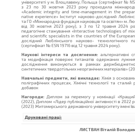
університеті у м. Влоцлавеку, Польща (сертифікат № NSI
з 23 по 30 жовтня 2023 року проходила міжнародн
«Academic integrity and time-management in the prepara
native experience» Інститут науково-дослідний Люблін
та ГО «Міжнародна фундація науковців та освітян» м. Лю
від 30 жовтня 2023 року), з 3 по 12 травня 2024 р
педагогічне стажування «Interactive technologies of mixed
and scientific specialists in the countries of the Europe
дослідний Люблінського науково- технологічного 
(сертифікат № ESN 19716 від 12 травня 2024 року).
Наукові інтереси та досягнення:
альтернативні сп
та модифікація поверхні титанатів одержаних лужним
дослідження виконуються в рамках держбюджетної 
синтетичних твердотільних неорганічних матеріалів» (2
Навчальні предмети, які викладає:
Хімія з основами 
поліграфічних процесах, Хімічні технології та сталий 
добавок
Нагороди:
Диплом за перемогу у номінації «Кращий 
(2022), Диплом «Лідер публікаційної активності в 2022 р
(2023) Житомирського державного університету імені Ів
Друковані праці:
ЛИСТВАН
Віталій Володи