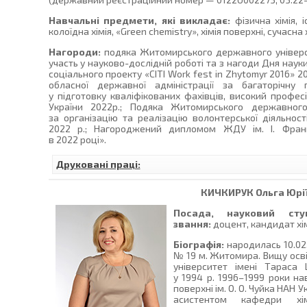
Навчальні предмети, які викладає:
фізична хімія, і
колоїдна хімія, «Green chemistry», хімія поверхні, сучасна 
Нагороди:
подяка Житомирського державного універси
участь у науково-дослідній роботі та з нагоди Дня науки 
соціального проекту «СІТІ Work fest in Zhytomyr 2016» 
обласної державної адміністрації за багаторічну
у підготовку кваліфікованих фахівців, високий профес
України 2022р.; Подяка Житомирського державного
за організацію та реалізацію волонтерської діяльност
2022 р.; Нагороджений дипломом ЖДУ ім. І. Франка
в 2022 році».
Друковані праці:
КИЧКИРУК
Ольга Юрі
Посада, науковий сту
звання:
доцент, кандидат хім
Біографія:
народилась 10.02.
№ 19 м. Житомира. Вищу осв
університет імені Тараса
у 1994 р. 1996–1999 роки нав
поверхні ім. О. О. Чуйка НАН 
асистентом кафедри хі