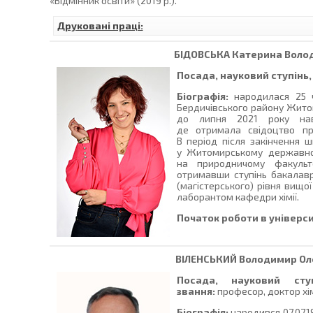
«Відмінник освіти» (2019 р.).
Друковані праці:
БІДОВСЬКА
Катерина Воло
Посада, науковий ступінь,
Біографія:
народилася 25 ч
Бердичівського району Житом
до липня 2021 року навч
де отримала свідоцтво пр
В період після закінчення ш
у Житомирському державном
на природничому факульте
отримавши ступінь бакалавр
(магістерського) рівня вищо
лаборантом кафедри хімії.
Початок роботи в універси
ВІЛЕНСЬКИЙ
Володимир Ол
Посада, науковий сту
звання:
професор, доктор хім
Біографія:
народився 07.07.19