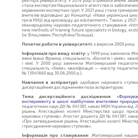
ректора університету. У 2019 році отримала вчене званн
стала експертом Національного агентства із забезпечення
керівником експертних груп. У 2021 році стала тренером
вчителів відповідно до Концепції «Нова українська шк
гри в НУШ: від кросворду до edutainment». Також, у 202
міжнародному науково-педагогічного стажування «Intr
new methods of training future specialists in biology, eco
(м. Влоцлавек, Республіка Польща).
Початок роботи в університеті:
з вересня 2000 року.
Інформація про вищу освіту:
у 1999 році закінчила Ж
імені Івана Франка, спеціальність «Біологія і хімія», квал
і хімії. У 2000 році закінчила Житомирський педагогі
спеціальність «Хімія», кваліфікація — магістр педагогіч
№ 13941660 від 30.06.2000 р.).
Навчання в аспірантурі:
здобувач наукового ступен
дисертаційним дослідженням поза аспірантурою.
Тема дисертаційного дослідження
:
«Формува
експерименту в школі майбутніми вчителями природн
педагогічних наук ДК № 041381, наказ МОН України від 2
рішень Атестаційної колегії Міністерства щодо при
наукових ступенів». Атестат доцента ДК № 041381, наказ
«Про затвердження рішень Атестаційної колегії Мініст
і присудження наукових ступенів».
Інформація про стажування:
Житомирський націона