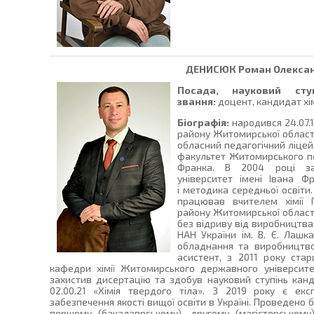
ДЕНИСЮК
Роман Олекса
Посада, науковий сту
звання:
доцент, кандидат хім
Біографія:
народився 24.07.1
району Житомирської області
обласний педагогічний ліцей
факультет Житомирського пед
Франка. В 2004 році за
університет імені Івана Ф
і методика середньої освіти.
працював вчителем хімії Го
району Житомирської області
без відриву від виробництва 
НАН України ім. В. Є. Лашка
обладнання та виробництво
асистент, з 2011 року ста
кафедри хімії Житомирського державного університе
захистив дисертацію та здобув науковий ступінь канди
02.00.21 «Хімія твердого тіла». З 2019 року є екс
забезпечення якості вищої освіти в Україні. Проведено 
першому (бакалаврському), другому (магістерському