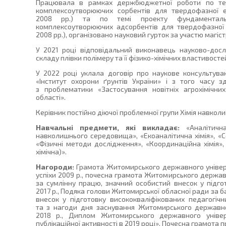
Працювала в рамках держбюджетної роботи по тем
комплексоутворюючих сорбентів для твердофазної ек
2008 рр.) та по темі проекту фундаменталь
комплексоутворюючих адсорбентів для твердофазної е
2008 рр.), організовано науковий гурток за участю магіст
У 2021 році відповідальний виконавець науково-дос
складу плівки полімеру та її фізико-хімічних властивосте
У 2022 році уклала договір про наукове консультува
«Інститут охорони ґрунтів України» і з того часу з
з проблематики «Застосування новітніх агрохімічни
області».
Керівник постійно діючої проблемної групи Хімія навко
Навчальні предмети, які викладає:
«Аналітична
навколишнього середовища», «Екоаналітична хімія», «Со
«Фізичні методи дослідження», «Координаційна хімія»
хімічна)».
Нагороди:
Грамота Житомирського державного універс
успіхи 2009 р., почесна грамота Житомирського держав
за сумлінну працю, значний особистий внесок у підго
2017 р., Подяка голови Житомирської обласної ради за б
внесок у підготовку висококваліфікованих педагогічн
та з нагоди дня заснування Житомирського державно
2018 р., Диплом Житомирського державного універ
публікаційної активності в 2019 році», Почесна грамота 