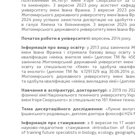
політехнічний інститут імені Ігоря Сікорського» за с
та інженерія». З вересня 2023 року асистент кафед
університету імені Івана Франка. З вересня 2023 ро
Житомирського державного університету імені Івана Фран
2024 року успішно захистила дисертацію на здобуття 
в галузі Хімічна та біоінженерія. З вересня 2024 р
Житомирського державного університету імені Івана Фр
Початок роботи в університеті:
вересень 2014 року.
Інформація про вищу освіту:
у 2013 році закінчила 
імені Івана Франка і отримала базову вищу освіту з
кваліфікацію «хіміка, вчителя хімії» (диплом ТМ № 4566
закінчила Житомирський державний університет імені 
освіту за спеціальністю «Хімія» та здобула кваліфіка
та екології» (диплом ТМ № 47291329 від 30.06.2014 р.)
Житомирського державного університету імені Іван
та здобула кваліфікацію «хіміка, викладача хімії» (диплом
Навчання в аспірантурі, докторантурі:
з 2019 по 20
фізичної хімії Національного технічного університету Укр
імені Ігоря Сікорського» зі спеціальністю 161 Хімічні технол
Тема дисертаційного дослідження:
«Лужне вилуго
Іршанського родовища», диплом доктора філософії Н24 №
Інформація про стажування:
з 6 вересня по 17 жов
науково-педагогічне стажування «Introduction of E
of training future specialists in biology, ecology, geogra