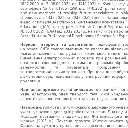
18.12.2020 р. З 06.09.2021 по 17.10.2021 в Куявському
сертифікат № NSI-61706-KSW, від 17.10.2021 р., на тему:
and new methods of training future specialists in biol
chemistry». З 13.12.2021 по 20.12.2021 Тренінг Націонал
вищої освіти (NAQA) спільно з Британським агентством Th
Education (QAA) за підтримки British Council Україна,
№ 0587/2021 (QAA) від 20.12.2021 р., на тему «Internatio
Accreditation» Professional Development Seminar for Expe
Наукові інтереси та досягнення:
рідкофазне тр
на основі CdTe галогенвмісними та галогенвиділяючи
хіміко-динамічного полірування, хіміко-механічного по
Визначення електрохімічних процесів при розчиненні.
поверхні напівпровідників, оптимізація режимів оброб
залежностей та параметрів полірування нап
та гаологенвиділяючих травників. Процеси, що відбува
ільменітових руд. Технологія вилучення розчинних форм 
родовища.
Навчальні предмети, які викладає:
основи хімічної 
хімія, електрохімія, хімія твердого тіла, хімія конденс
аспекти сучасної технології, методи синтезу та очистки н
Нагороди:
грамота Житомирського державного універс
участь у науково-дослідній роботі та з нагоди Дня науки (2
«Кращий наставник академгрупи» Житомирського дер
Франка (2015 р.); Почесна грамота Житомирського д
Франка за сумлінну працю, високі досягнення в навчаль