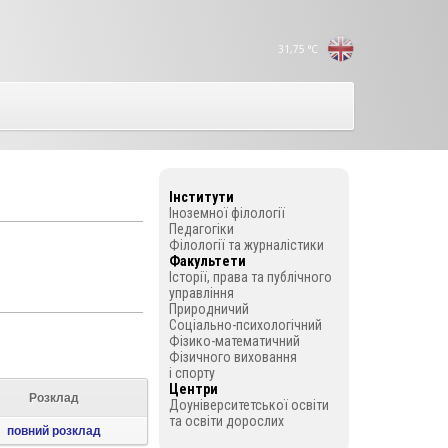
31,75
°C
Інститути
Іноземної філології
Педагогіки
Філології та журналістики
Факультети
Історії, права та публічного
управління
Природничий
Соціально-психологічний
Фізико-математичний
Фізичного виховання
і спорту
Центри
Розклад
Доуніверситетської освіти
та освіти дорослих
повний розклад