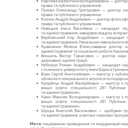
Карлова Валентина Володимирівна — доктор 
права та публічного управління;
Пухкал Олександр Григорович — доктор на
права та публічного управління;
Клочко Андрій Андрійович — доктор філософії
права та публічного управління;
Новіцька Інеса Василівна — кандидат педа
та адміністрування, завідувач відділу аспіра
Вербовський Ігор Андрійович — кандидат пе
та адміністрування, Начальник навчального ві
Кравченко Мілена В’ячеславівна, доктор н
адміністрування та соціальної роботи Націона
Венцель Віктор Тарасович — доктор наук 
державної адміністрації;
Небожук Роман Андрійович — кандидат наук
столичного університету імені Бориса Грінчен
Вовк Сергій Анатолійович — магістр з публі
обласного комунального агролісогосподарсь
Купрійчук Андрій Валерійович — магістр з пу
вищої освіти спеціальності 281 Публічне 
та адміністрування»;
Хаюк Максим Володимирович — магістр з публ
вищої освіти спеціальності 281 Публічне 
та адміністрування»;
Шунда Анатолій Васильович — здобувач трет
та адміністрування, освітньо-наукової програ
Мета:
ініціювання, проведення та координація наук