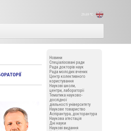
29,69
°C
Новини
Спеціалізовані ради
Рада докторів наук
Рада молодих вчених
БОРАТОРІЇ
Центр колективного
користування
Наукові школи,
центри, лабораторії
Тематика науково-
дослідної
діяльності університету
Наукове товариство
Аспірантура, докторантура
Наукова атестація
Дні науки
Наукові видання