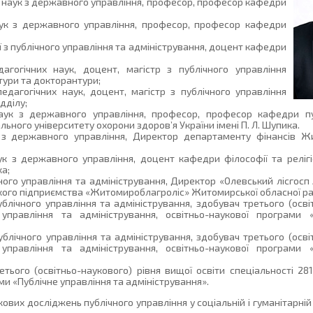
наук з державного управління, професор, професор кафедри
ук з державного управління, професор, професор кафедри
 з публічного управління та адміністрування, доцент кафедри
гогічних наук, доцент, магістр з публічного управління
нтури та докторантури;
дагогічних наук, доцент, магістр з публічного управління
дділу;
аук з державного управління, професор, професор кафедри пуб
льного університету охорони здоров’я України імені П. Л. Шупика.
з державного управління, Директор департаменту фінансів Жи
 з державного управління, доцент кафедри філософії та релігі
ка;
чного управління та адміністрування, Директор «Олевський лісго
кого підприємства «Житомироблагроліс» Житомирської обласної ра
блічного управління та адміністрування, здобувач третього (осві
управління та адміністрування, освітньо-наукової програми «
ічного управління та адміністрування, здобувач третього (освіт
управління та адміністрування, освітньо-наукової програми «
ього (освітньо-наукового) рівня вищої освіти спеціальності 281
ми «Публічне управління та адміністрування».
ових досліджень публічного управління у соціальній і гуманітарні