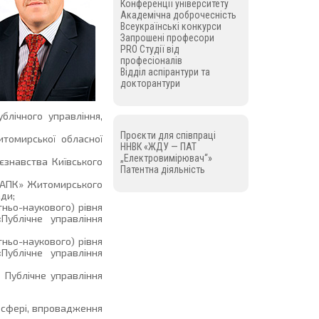
Конференції університету
Академічна доброчесність
Всеукраїнські конкурси
Запрошені професори
PRO Студії від
професіоналів
Відділ аспірантури та
докторантури
лічного управління,
Проєкти для співпраці
томирської обласної
ННВК «ЖДУ — ПАТ
„Електровимірювач“»
єзнавства Київського
Патентна діяльність
сп АПК» Житомирського
ди;
тньо-наукового) рівня
Публічне управління
ньо-наукового) рівня
Публічне управління
 Публічне управління
й сфері, впровадження