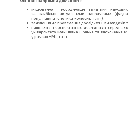
Основні напрямки діяльності:
ініціювання і координація тематики наукових
за найбільш актуальними напрямками (фауна, с
популяційна генетика молюсків та ін.);
залучення до проведення досліджень викладачів та
виявлення перспективних дослідників серед зд
університету імені Івана Франка та заохочення ї
у рамках НМЦ та ін.