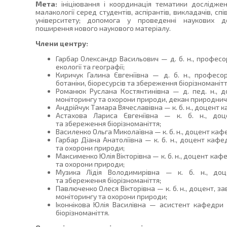
Мета:
ініціювання і координація тематики досліджен
малакології серед студентів, аспірантів, викладачів, спі
університету; допомога у проведенні наукових до
поширення нового наукового матеріалу.
Члени центру:
Гарбар Олександр Васильович — д. б. н., профес
екології та географії;
Киричук Галина Євгеніївна — д. б. н., профес
ботаніки, біоресурсів та збереження біорізноманітт
Романюк Руслана Костянтинівна — д. пед. н., до
моніторингу та охорони природи, декан природнич
Андрійчук Тамара Вячеславівна — к. б. н., доцент ка
Астахова Лариса Євгеніївна — к. б. н., доце
та збереження біорізноманіття;
Василенко Ольга Миколаївна — к. б. н., доцент кафе
Гарбар Діана Анатоліївна — к. б. н., доцент кафед
та охорони природи;
Максименко Юлія Вікторівна — к. б. н., доцент кафе
та охорони природи;
Музика Лідія Володимирівна — к. б. н., доце
та збереження біорізноманіття;
Павлюченко Олеся Вікторівна — к. б. н., доцент, за
моніторингу та охорони природи;
Іконнікова Юлія Василівна — асистент кафедри 
біорізноманіття.