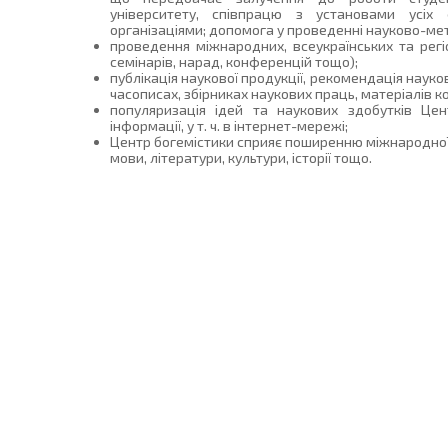
університету, співпрацю з установами усіх
організаціями; допомога у проведенні науково-ме
проведення міжнародних, всеукраїнських та регіо
семінарів, нарад, конференцій тощо);
публікація наукової продукції, рекомендація наук
часописах, збірниках наукових праць, матеріалів к
популяризація ідей та наукових здобутків Цен
інформації, у т. ч. в інтернет-мережі;
Центр богемістики сприяє поширенню міжнародної с
мови, літератури, культури, історії тощо.