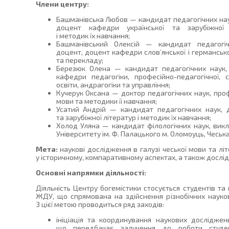
Члени центру:
Башманівська Любов — кандидат педагогічних нау
доцент кафедри української та зарубіжної 
і методик їх навчання;
Башманівський Олексій — кандидат педагогіч
доцент, доцент кафедри слов’янської і германсько
та перекладу;
Березюк Олена — кандидат педагогічних наук,
кафедри педагогіки, професійно-педагогічної, с
освіти, андрагогіки та управління;
Кучерук Оксана — доктор педагогічних наук, про
мови та методики її навчання;
Усатий Андрій — кандидат педагогічних наук, 
та зарубіжної літератур і методик їх навчання;
Холод Уляна — кандидат філологічних наук, викл
Університету ім. Ф. Палацького м. Оломоуць, Чеська
Мета:
наукові дослідження в галузі чеської мови та літе
у історичному, компаративному аспектах, а також дослі
Основні напрямки діяльності:
Діяльність Центру богемістики стосується студентів т
ЖДУ, що спрямована на здійснення різнобічних науков
З цієї метою проводиться ряд заходів:
ініціація та координування наукових досліджен
що передбачає залучення до роботи студент