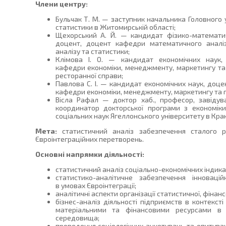
Члени центру:
Бульчак Т. М. — заступник начальника Головного 
статистики в Житомирській області;
Щехорський А. Й. — кандидат фізико-математи
доцент, доцент кафедри математичного аналіз
аналізу та статистики;
Клімова І. О. — кандидат економічних наук, 
кафедри економіки, менеджменту, маркетингу та
ресторанної справи;
Павлова С. І. — кандидат економічних наук, доце
кафедри економіки, менеджменту, маркетингу та 
Вісла Рафал — доктор хаб., професор, завідув
координатор докторської програми з економіки
соціальних наук Ягеллонського університету в Крак
Мета:
статистичний аналіз забезпечення сталого р
Євроінтеграційних перетворень.
Основні напрямки діяльності:
статистичний аналіз соціально-економічних індика
статистико-аналітичне забезпечення інноваці
в умовах Євроінтеграції;
аналітичні аспекти організації статистичної, фінансо
бізнес-аналіз діяльності підприємств в контексті
матеріальними та фінансовими ресурсами в 
середовища;
проведення соціологічних анкетувань та опитув