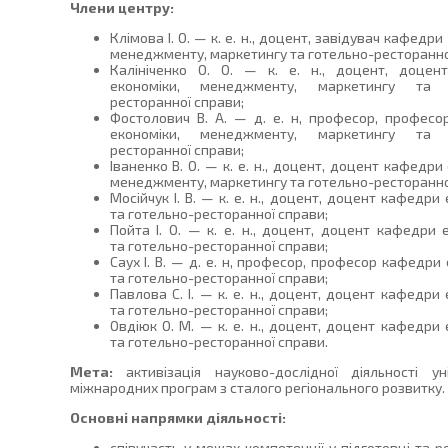
Члени центру:
Клімова І. О. — к. е. н., доцент, завідувач кафедри
менеджменту, маркетингу та готельно-ресторанно
Калініченко О. О. — к. е. н., доцент, доцен
економіки, менеджменту, маркетингу та 
ресторанної справи;
Фостолович В. А. — д. е. н, професор, профес
економіки, менеджменту, маркетингу та 
ресторанної справи;
Іваненко В. О. — к. е. н., доцент, доцент кафедри
менеджменту, маркетингу та готельно-ресторанно
Мосійчук І. В. — к. е. н., доцент, доцент кафедр
та готельно-ресторанної справи;
Пойта І. О. — к. е. н., доцент, доцент кафедри
та готельно-ресторанної справи;
Саух І. В. — д. е. н, професор, професор кафедр
та готельно-ресторанної справи;
Павлова С. І. — к. е. н., доцент, доцент кафедр
та готельно-ресторанної справи;
Овдіюк О. М. — к. е. н., доцент, доцент кафедри
та готельно-ресторанної справи.
Мета:
активізація науково-дослідної діяльності ун
міжнародних програм з сталого регіонального розвитку.
Основні напрямки діяльності:
співучасть у межах компетенції у підготовці та р