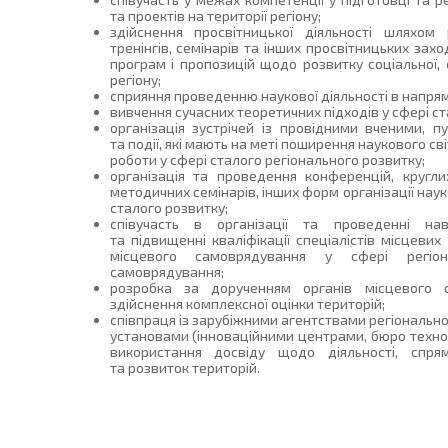
та проектів на території регіону;
здійснення просвітницької діяльності шляхом 
тренінгів, семінарів та інших просвітницьких захо
програм і пропозицій щодо розвитку соціальної, 
регіону;
сприяння проведенню наукової діяльності в напрям
вивчення сучасних теоретичних підходів у сфері ст
організація зустрічей із провідними вченими, пу
та події, які мають на меті поширення наукового с
роботи у сфері сталого регіонального розвитку;
організація та проведення конференцій, кругли
методичних семінарів, інших форм організації нау
сталого розвитку;
співучасть в організації та проведенні навч
та підвищенні кваліфікації спеціалістів місцевих
місцевого самоврядування у сфері регіон
самоврядування;
розробка за дорученням органів місцевого са
здійснення комплексної оцінки територій;
співпраця із зарубіжними агентствами регіональн
установами (інноваційними центрами, бюро технол
використання досвіду щодо діяльності, спря
та розвиток територій.