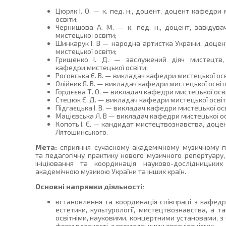
Цюряк І. О. — к. пед. н., доцент, доцент кафедри
освіти;
Чернишова А. М. — к. пед. н., доцент, завідув
мистецької освіти;
Шинкарук І. В — народна артистка України, доце
мистецької освіти;
Грищенко І. Д. — заслужений діяч мистецтв,
кафедри мистецької освіти;
Роговська Є. В. — викладач кафедри мистецької осв
Олійник Я. В. — викладач кафедри мистецької освіт
Гордєєва Т. О. — викладач кафедри мистецької осві
Стецюк Є. Д. — викладач кафедри мистецької освіт
Підгаєцька І. В. — викладач кафедри мистецької осв
Мацієвська Л. В — викладач кафедри мистецької ос
Копоть І. Є. — кандидат мистецтвознавства, доце
Лятошинського.
Мета:
сприяння сучасному академічному музичному п
та педагогічну практику нового музичного репертуару,
ініціювання та координація науково-дослідницьких
академічною музикою України та інших країн.
Основні напрямки діяльності:
встановлення та координація співпраці з кафед
естетики, культурології, мистецтвознавства, а т
освітніми, науковими, концертними установами, з 
форм власності, з громадськими організаціями;