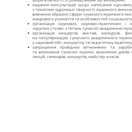
надання консультацій щодо написання курсових
з тематики художньої творчості, музичного викона
вивчення образної сфери сучасного музичного мист
жанрового розмаїття та особливостей соціального
організація наукових, науково-практичних і 
«круглих столів» з питань сучасної академічної муз
організація концертів, вистав, конкурсів, фе
на популяризацію сучасного академічного музич
у науковий обіг, концертну та педагогічну практик
запрошення провідних вітчизняних та зарубі
та виконання сучасної музики, визначних діячів
лекцій, семінарів, концертів, майстер-класів.