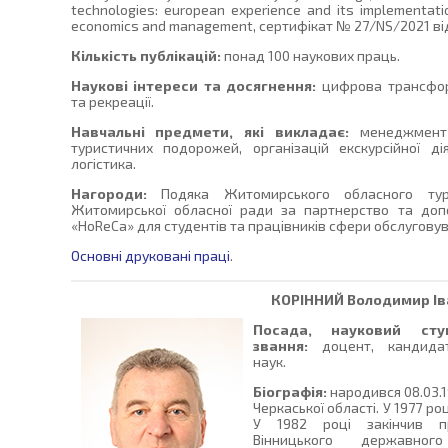
technologies: european experience and its implementati
economics and management, сертифікат № 27/NS/2021 від 
Кількість публікацій:
понад 100 наукових праць.
Наукові інтереси та досягнення:
цифрова трансфор
та рекреації.
Навчальні предмети, які викладає:
менеджмент т
туристичних подорожей, організацій екскурсійної дія
логістика.
Нагороди:
Подяка Житомирського обласного тури
Житомирської обласної ради за партнерство та допо
«HoReCa» для студентів та працівників сфери обслуговув
Основні друковані праці
.
КОРІННИЙ
Володимир Ів
Посада, науковий сту
звання:
доцент, кандидат
наук.
Біографія:
народився 08.03.1
Черкаської області. У 1977 р
У 1982 році закінчив пр
Вінницького державног