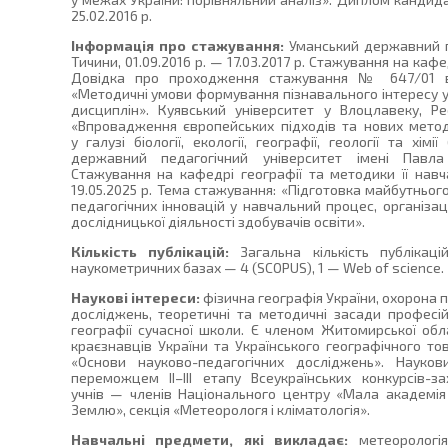
25.02.2016 р.
Інформація про стажування:
Уманський державний п
Тичини, 01.09.2016 р. — 17.03.2017 р. Стажування на кафе
Довідка про проходження стажування № 647/01 ві
«Методичні умови формування пізнавального інтересу у
дисциплін». Куявський університет у Влоцлавеку, Р
«Впровадження європейських підходів та нових методі
у галузі біології, екології, географії, геології та хімі
державний педагогічний університет імені Павла Т
Стажування на кафедрі географії та методики її нав
19.05.2025 р. Тема стажування: «Підготовка майбутньо
педагогічних інновацій у навчальний процес, організац
дослідницької діяльності здобувачів освіти».
Кількість публікацій:
Загальна кількість публікац
наукометричних базах — 4 (SCOPUS), 1 — Web of science.
Наукові інтереси:
фізична географія України, охорона 
досліджень, теоретичні та методичні засади професій
географії сучасної школи. Є членом Житомирської обла
краєзнавців України та Українського географічного то
«Основи науково-педагогічних досліджень». Науков
переможцем II–III етапу Всеукраїнських конкурсів-за
учнів — членів Національного центру «Мала академія 
Землю», секція «Метеорологя і кліматологія».
Навчальні предмети, які викладає:
метеорологія