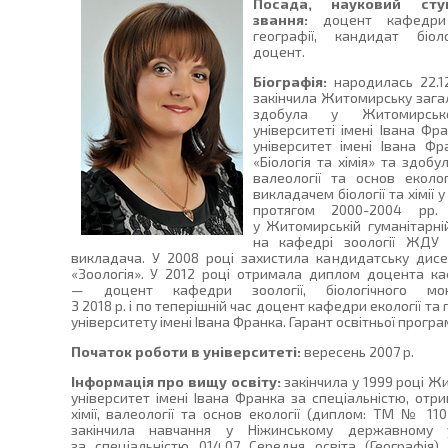
Посада, науковий сту
звання:
доцент кафедри 
географії, кандидат біол
доцент.
Біографія:
народилась 22.12
закінчила Житомирську зага
здобула у Житомирсько
університеті імені Івана Ф
університет імені Івана Фр
«Біологія та хімія» та здобул
валеології та основ еколо
викладачем біології та хімії
протягом 2000-2004 рр
у Житомирській гуманітарні
на кафедрі зоології ЖДУ 
викладача. У 2008 році захистила кандидатську дисе
«Зоологія». У 2012 році отримала диплом доцента каф
— доцент кафедри зоології, біологічного мо
З 2018 р. і по теперішній час доцент кафедри екології 
університету імені Івана Франка. Гарант освітньої програ
Початок роботи в університеті:
вересень 2007 р.
Інформація про вищу освіту:
закінчила у 1999 році 
університет імені Івана Франка за спеціальністю, отри
хімії, валеології та основ екології (диплом: ТМ № 1103
закінчила навчання у Ніжинському державному у
за спеціальністю 014.07 Середня освіта (Географія)