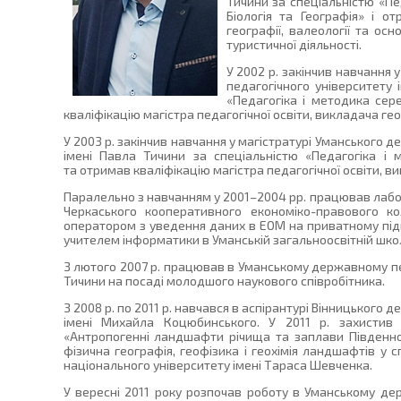
Тичини за спеціальністю «Пед
Біологія та Географія» і от
географії, валеології та осн
туристичної діяльності.
У 2002 р. закінчив навчання 
педагогічного університету 
«Педагогіка і методика сере
кваліфікацію магістра педагогічної освіти, викладача гео
У 2003 р. закінчив навчання у магістратурі Уманського 
імені Павла Тичини за спеціальністю «Педагогіка і м
та отримав кваліфікацію магістра педагогічної освіти, вик
Паралельно з навчанням у 2001–2004 рр. працював лабор
Черкаського кооперативного економіко-правового к
оператором з уведення даних в ЕОМ на приватному під
учителем інформатики в Уманській загальноосвітній школі 
З лютого 2007 р. працював в Уманському державному пе
Тичини на посаді молодшого наукового співробітника.
З 2008 р. по 2011 р. навчався в аспірантурі Вінницького
імені Михайла Коцюбинського. У 2011 р. захистив
«Антропогенні ландшафти річища та заплави Південног
фізична географія, геофізика і геохімія ландшафтів у с
національного університету імені Тараса Шевченка.
У вересні 2011 року розпочав роботу в Уманському де