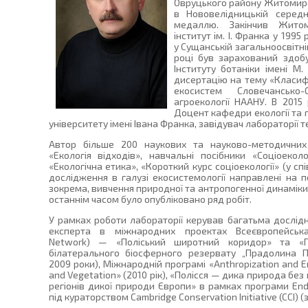
Овруцького району Житомирсь
в Нововелідницькій середн
медаллю. Закінчив Житом
інститут ім. І. Франка у 199
у Сущанській загальноосвітній
році був зарахований здобу
Інституту ботаніки імені М.
дисертацію на тему «Класиф
екосистем Словечансько
агроекології НААНУ. В 2015
Доцент кафедри екології та
університету імені Івана Франка, завідувач лабораторії т
Автор більше 200 наукових та науково-методичних 
«Екологія відходів», навчальні посібники «Соціоекол
«Екологічна етика», «Короткий курс соціоекології» (у сп
дослідження в галузі екосистемології направлені на п
зокрема, вивчення природної та антропогенної динаміки
останнім часом було опубліковано ряд робіт.
У рамках роботи лабораторії керував багатьма дослід
експерта в міжнародних проектах Всеєвропейська
Network) — «Поліський широтний коридор» та «П
білатерального біосферного резервату „Прадолина П
2009 роки), Міжнародній програмі «Anthropization and En
and Vegetation» (2010 рік), «Полісся — дика природа без
регіонів дикої природи Європи» в рамках програми En
під кураторством Cambridge Conservation Initiative (CCI) (з