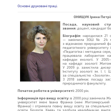
Основні друковані праці
.
ОНИЩУК
Ірина Петр
Посада, науковий сту
звання:
доцент, кандидат біо
Біографія:
народилася 21 сі
— закінчила ЗОШ № 24 м.
з відзнакою природничий ф
педагогічного університету 
«Педагогіка і методика середн
працювала лаборантом ка
кафедри екології. У 2005
на кафедрі зоології Житом
У 2009 р. захистила дисерт
Інституту зоології ім. І. І
за спеціальністю «Зоологія».
З 2018 займає посаду зас
природничого факультету.
Початок роботи в університеті:
2000 рік.
Інформація про вищу освіту:
в 2000 році закінчила 
університет імені Івана Франка (нині Житомирський
Франка) і отримала повну вищу освіту за спеціальніс
освіти. Біологія. Хімія» та здобула кваліфікацію вчител