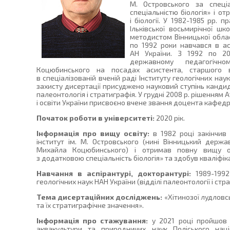
М. Островського за спеці
спеціальністю біологія» і от
і біології. У 1982-1985 рр. 
Ільківської восьмирічної ш
методистом Вінницької обласн
по 1992 роки навчався в асп
АН України. З 1992 по 2
державному педагогічно
Коцюбинського на посадах асистента, старшого 
в спеціалізованій вченій раді Інституту геологічних на
захисту дисертації присуджено науковий ступінь кандида
палеонтологія і стратиграфія. У грудні 2008 р. рішенням А
і освіти України присвоєно вчене звання доцента кафедри
Початок роботи в університеті:
2020 рік.
Інформація про вищу освіту:
в 1982 році закінчив
інститут ім. М. Островського (нині Вінницький держа
Михайла Коцюбинського) і отримав повну вищу ос
з додатковою спеціальність біологія» та здобув кваліфікац
Навчання в аспірантурі, докторантурі:
1989-199
геологічних наук НАН України (відділі палеонтології і стр
Тема дисертаційних досліджень:
«Хітинозої лудловс
та їх стратиграфічне значення».
Інформація про стажування:
у 2021 році пройшов 
аквакультури та природничих наук Поліського наці