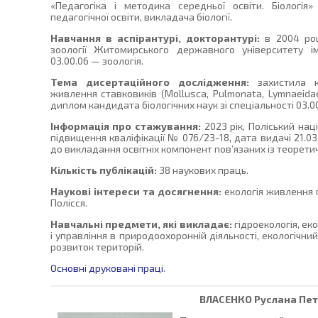
«Педагогіка і методика середньої освіти. Біологія
педагогічної освіти, викладача біології.
Навчання в аспірантурі, докторантурі:
в 2004 роц
зоології Житомирського державного університету ім
03.00.06 — зоологія.
Тема дисертаційного дослідження:
захистила ка
живлення ставковиків (Mollusca, Pulmonata, Lymnaeida
диплом кандидата біологічних наук зі спеціальності 03.00
Інформація про стажування:
2023 рік, Поліський нац
підвищення кваліфікації № 076/23-18, дата видачі 21.03
до викладання освітніх компонент пов’язаних із теорет
Кількість публікацій:
38 наукових праць.
Наукові інтереси та досягнення:
екологія живлення 
Полісся.
Навчальні предмети, які викладає:
гідроекологія, ек
і управління в природоохоронній діяльності, екологічн
розвиток територій.
Основні друковані праці
.
ВЛАСЕНКО
Руслана Пет