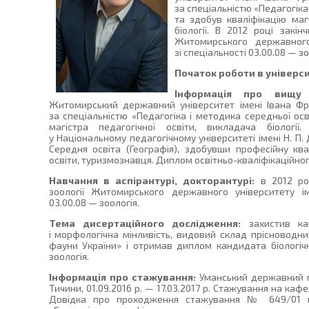
за спеціальністю «Педагогіка 
та здобув кваліфікацію магі
біології. В 2012 році закін
Житомирського державного
зі спеціальності 03.00.08 — зо
Початок роботи в універси
Інформація про вищу 
Житомирський державний університет імені Івана Фр
за спеціальністю «Педагогіка і методика середньої осві
магістра педагогічної освіти, викладача біологі
у Національному педагогічному університеті імені Н. П.
Середня освіта (Географія), здобувши професійну кв
освіти, туризмознавця. Диплом освітньо-кваліфікаційног
Навчання в аспірантурі, докторантурі:
в 2012 роц
зоології Житомирського державного університету ім
03.00.08 — зоологія.
Тема дисертаційного дослідження:
захистив кан
і морфологічна мінливість, видовий склад прісноводних 
фауни України» і отримав диплом кандидата біологічн
зоологія.
Інформація про стажування:
Уманський державний пе
Тичини, 01.09.2016 р. — 17.03.2017 р. Стажування на кафе
Довідка про проходження стажування № 649/01 ві