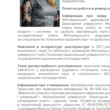
підприємства.
Початок роботи в універси
Інформація про вищу о
Житомирський державний 
Державний університет Жи
повну вищу освіту за спец
апарати і системи» та здобула кваліфікацію магіст
післядипломної освіти Житомирського державно
за спеціальністю «Економіка підприємства» та здобула к
Навчання в аспірантурі, докторантурі:
в 2017 роц
економічної теорії та публічного управління Житомирс
університет (нині Поліський національний університет) 
та управління національним господарством.
Тема дисертаційного дослідження:
захистила канд
зайнятість у відтворенні трудового потенціалу сіль
кандидата економічних наук зі спеціальності 08
національним господарством.
Інформація про стажування:
Дніпровський національн
Свідоцтво про підвищення кваліфікації № 89-400-44/20
«Вивчення сучасних підходів викладання навчальних ди
і рекреація“». Національний університет біоресурсів
неперервної освіти і туризму, тема: «Розвиток іннов
в педагогічній діяльності», свідоцтво СС 00493706/01
стажування Wyższa Szkoła Turystyki i Ekologii, m. Sucha Be