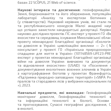
базах: 22 SCOPUS, 21 Web of science.
Наукові інтереси та досягнення:
геоінформаційні 
Землі, біорізноманіття та його збереження, популяційн
лабораторії «Аналізу та експертизи біотичних 
(у співавторстві). Науковий керівник учнів, які стал
та республіканського конкурсів Малої академії нау
що успішно захистили кандидатські дисертації. Керів
науково-дослідних проектів. ГІС-експерт у проекті ГО «
екосистем та середовищ існування Миколаївської област
проекту міжнародної благодійної організації «Еколо
на довкілля в Україні: цивілізаційні виклики — 2» (
консультант у проекті ГО «Українська природоохоро
спадщини для життя в Україні» (101148569-LIFE23-PRE-
експерт у проектах міжнародної благодійної організац
війни на довкілля України: вивчаємо та документу
та відновлення екосистем» (USAID) та «Посилення 
документування екологічних воєнних злочинів в Україні»
з картографування біотопів у проектах Франкфуртсь
«Підтримка природно-заповідних територій» («SNPA Pr
пралісів та стародавніх лісів у вибраних національних па
»), 2023.
Навчальні предмети, які викладає:
Геоінформаційн
моніторинг довкілля, Геоінформаційні технології
та інформаційні технології в біології, Основи
та прогнозування, Сучасні географічні дослідження, 
в екології.