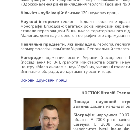
«Вдосконалення рівня викладання геології» (довідка № 0
Кількість публікацій:
близько 120 наукових праць.
Наукові інтереси:
геологія Поділля, геологічне крає
монографії. Впродовж багатьох років науковий керівник
ставали переможцями Вінницького територіального відд
Малої академії наук геолого-географічного спрямування
Навчальні предмети, які викладає:
геологія, геолог
геоморфологічні пам’ятки України, Регіональний геолого
Нагороди:
відмінник освіти України (посвідченн
(посвідчення № 84), грамота Міністерства освіти і нау
центру «Мала академія наук України», численні грамоти 
Вінницької облради, департаменту освіти тощо.
Основні друковані праці
.
КОСТЮК
Віталій Степ
Посада, науковий сту
звання:
доцент, кандидат біо
Біографія:
народився 30.07.
області. У 2003 році закін
Самчука. В 2008 році з
університет імені Івана Ф