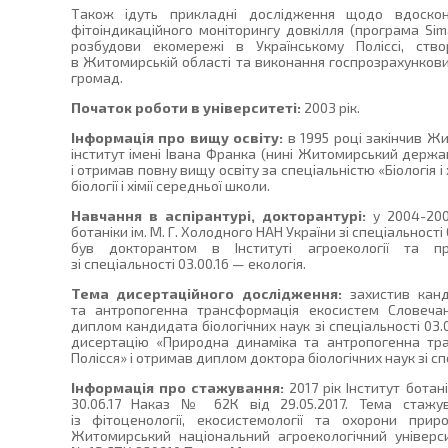
Також ідуть прикладні дослідження щодо вдоскон
фітоіндикаційного моніторингу довкілля (програма Sim
розбудови екомережі в Українському Поліссі, ств
в Житомирській області та виконання госпрозрахунков
громад.
Початок роботи в університеті:
2003 рік.
Інформація про вищу освіту:
в 1995 році закінчив Ж
інститут імені Івана Франка (нині Житомирський держа
і отримав повну вищу освіту за спеціальністю «Біологія і
біології і хімії середньої школи.
Навчання в аспірантурі, докторантурі:
у 2004-200
ботаніки ім. М. Г. Холодного НАН України зі спеціальності
був докторантом в Інституті агроекології та п
зі спеціальності 03.00.16 — екологія.
Тема дисертаційного дослідження:
захистив канд
та антропогенна трансформація екосистем Словечан
диплом кандидата біологічних наук зі спеціальності 03.
дисертацію «Природна динаміка та антропогенна тра
Полісся» і отримав диплом доктора біологічних наук зі спе
Інформація про стажування:
2017 рік Інститут ботані
30.06.17 Наказ № 62К від 29.05.2017. Тема стажу
із фітоценології, екосистемології та охорони при
Житомирський національний агроекологічний університ