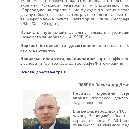
«Економіко-географічна характеристика та перспек
України». Куявський університет у Влоцлавеку, Ре
«Впровадження європейських підходів та нових методі
у галузі біології, екології, географії, геології та хімії
та неформальна освіта: Платформа EdEra «Географія
09.12.2022; 30 годин).
Кількість публікацій:
загальна кількість публікац
наукометричних базах — 4 (SCOPUS).
Наукові інтереси та досягнення:
регіональна гео
картографування.
Навчальні предмети, які викладає:
картографія з ос
з основами ґрунтознавства, географія Житомирщини.
Основні друковані праці
.
ЛАВРИК
Олександр Дми
Посада, науковий сту
звання:
професор, доктор 
наук, професор.
Біографія:
народився 24.09.1
району Вінницької області
середню школу. У 2001 ро
Уманського державного педа