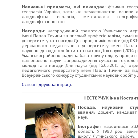
Навчальні предмети, які викладає:
фізична геогр
географія Україна, загальне землезнавство, основи 
ландшафтна екологія, методологія географіч
ландшафтознавство.
Нагороди:
нагороджений грамотою Уманського держа
імені Павла Тичини за високий професіоналізм, сумлін
університету та з нагоди Дня працівників освіти (від 03.
державного педагогічного університету імені Павл
науково-дослідної роботи та з нагоди Дня науки (2014
Уманської районної ради за багаторічну плідну працю і
національної науки, запровадження сучасних технологі
молоді та з нагоди Дня науки (від 16.05.2015 р.); о
педагогічного університету імені Павла Тичини за пі
Всеукраїнського конкурсу студентських наукових робіт у 
Основні друковані праці
.
НЕСТЕРЧУК
Інна Костян
Посада, науковий сту
звання:
доцент, кандидат 
наук.
Біографія:
народилася 23.0
області. У 1993 році закі
школу Лугинського району. 