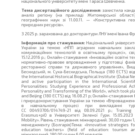
національного університету імені Тараса Шевченка.
Тема дисертаційного дослідження:
захистила канди
аналіз регіону (на прикладі Житомирської облас
географічних наук зі 11.00.11. — «Конструктивна ге
природних ресурсів».
З 2025 р. зарахована до докторантури ЛНУ імені Івана Фр
Інформація про стажування:
Національний університе
України за темою «НПП аграрних навчальних закла
комунікаційних технологій в освітньому процесі», св
15.12.2016 р.; Онлайн-стажування «Інноваційні освітні т
нормативно-правове впровадження у підготовці фахівц
ресторанної справи та державного управління», Вищ
Бескидській, м. Суха-Бескидська, Польща (180 ECTS) ві
the International Historical Biographical Institute (Dubai
and active participation in the International Scient
Personalities: Studying Experience and Professional A
Personality and Transforming of the World», which took pl
and Beijing (180 ECTS) від 16.08.21 р; Онлайн-стажуванн
і природокористування України за темою «Впровадженн
в навчальному процесі при викладанні турис
СС 00493706/014749-21 від 08.09.2021 р.; Training
Erasmus+piO в Університеті Зеленої Гури. 15.05.2023 
Mobility». Рівень стажування: міжнародний. 30,00 годин 
менеджменту (Болгарія)Тема: «Innovative strategies fo
education teachers» (field of education: tourism an
міжнародний. 180,00 годин 6,00 кредитів.