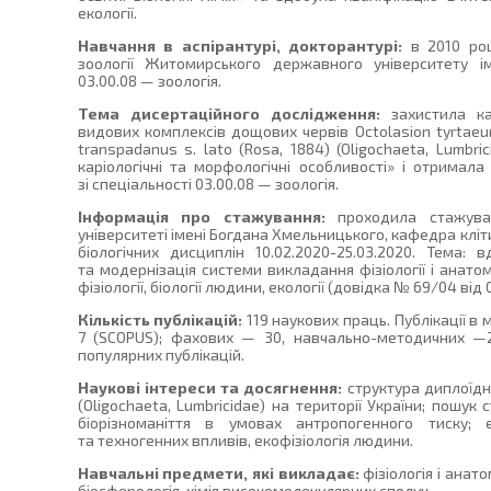
екології.
Навчання в аспірантурі, докторантурі:
в 2010 роц
зоології Житомирського державного університету ім
03.00.08 — зоологія.
Тема дисертаційного дослідження:
захистила ка
видових комплексів дощових червів Octolasion tyrtaeum 
transpadanus s. lato (Rosa, 1884) (Oligochaeta, Lumbric
каріологічні та морфологічні особливості» і отримал
зі спеціальності 03.00.08 — зоологія.
Інформація про стажування:
проходила стажуван
університеті імені Богдана Хмельницького, кафедра кліт
біологічних дисциплін 10.02.2020-25.03.2020. Тема: 
та модернізація системи викладання фізіології і анатом
фізіології, біології людини, екології (довідка № 69/04 від 
Кількість публікацій:
119 наукових праць. Публікації 
7 (SCOPUS); фахових — 30, навчально-методичних —2
популярних публікацій.
Наукові інтереси та досягнення:
структура диплоїдни
(Oligochaeta, Lumbricidae) на території України; пошук
біорізноманіття в умовах антропогенного тиску; е
та техногенних впливів, екофізіологія людини.
Навчальні предмети, які викладає:
фізіологія і анат
біосферологія, хімія високомолекулярних сполук.