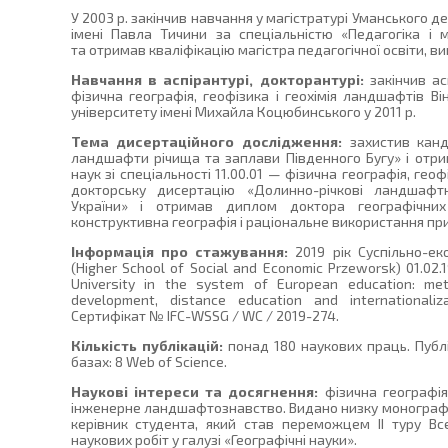
У 2003 р. закінчив навчання у магістратурі Уманського 
імені Павла Тичини за спеціальністю «Педагогіка і м
та отримав кваліфікацію магістра педагогічної освіти, вик
Навчання в аспірантурі, докторантурі:
закінчив асп
фізична географія, геофізика і геохімія ландшафтів В
університету імені Михайла Коцюбинського у 2011 р.
Тема дисертаційного дослідження:
захистив канд
ландшафти річища та заплави Південного Бугу» і отр
наук зі спеціальності 11.00.01 — фізична географія, гео
докторську дисертацію «Долинно-річкові ландшафтн
України» і отримав диплом доктора географічних 
конструктивна географія і раціональне використання пр
Інформація про стажування:
2019 рік Суспільно-ек
(Higher School of Social and Economic Przeworsk) 01.02
University in the system of European education: meth
development, distance education and internationaliz
Сертифікат № IFC-WSSG / WC / 2019-274.
Кількість публікацій:
понад 180 наукових праць. Публ
базах: 8 Web of Science.
Наукові інтереси та досягнення:
фізична географія
інженерне ландшафтознавство. Видано низку монографій
керівник студента, який став переможцем ІІ туру Все
наукових робіт у галузі «Географічні науки».