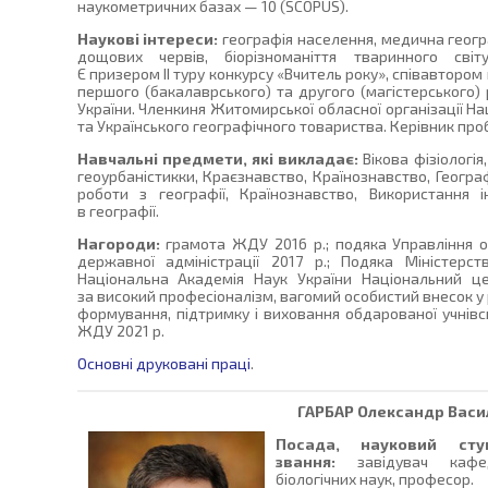
наукометричних базах — 10 (SCOPUS).
Наукові інтереси:
географія населення, медична геогра
дощових червів, біорізноманіття тваринного світ
Є призером ІІ туру конкурсу «Вчитель року», співавтором
першого (бакалаврського) та другого (магістерського)
України. Членкиня Житомирської обласної організації На
та Українського географічного товариства. Керівник про
Навчальні предмети, які викладає:
Вікова фізіологія,
геоурбаністикки, Краєзнавство, Країнознавство, Геогр
роботи з географії, Країнознавство, Використання 
в географії.
Нагороди:
грамота ЖДУ 2016 р.; подяка Управління о
державної адміністрації 2017 р.; Подяка Міністерст
Національна Академія Наук України Національний ц
за високий професіоналізм, вагомий особистий внесок у 
формування, підтримку і виховання обдарованої учнівс
ЖДУ 2021 р.
Основні друковані праці
.
ГАРБАР
Олександр Васи
Посада, науковий сту
звання:
завідувач кафе
біологічних наук, професор.