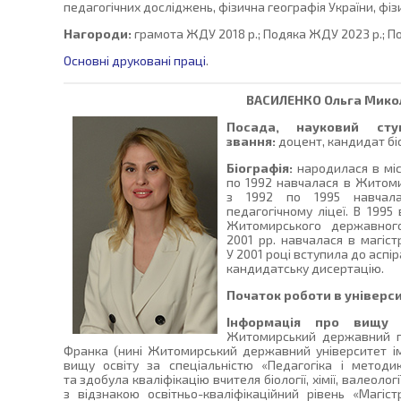
педагогічних досліджень, фізична географія України, фіз
Нагороди:
грамота ЖДУ 2018 р.; Подяка ЖДУ 2023 р.; П
Основні друковані праці
.
ВАСИЛЕНКО
Ольга Мико
Посада, науковий сту
звання:
доцент, кандидат біо
Біографія:
народилася в міс
по 1992 навчалася в Житоми
з 1992 по 1995 навчал
педагогічному ліцеї. В 199
Житомирського державного
2001 рр. навчалася в магіст
У 2001 році вступила до аспір
кандидатську дисертацію.
Початок роботи в універси
Інформація про вищу о
Житомирський державний пе
Франка (нині Житомирський державний університет ім
вищу освіту за спеціальністю «Педагогіка і методика
та здобула кваліфікацію вчителя біології, хімії, валеологі
з відзнакою освітньо-кваліфікаційний рівень «Магіст