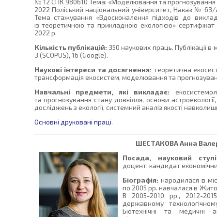
№ 12 СПК 980610 Тема: «Моделювання та прогнозування с
2022 Поліський національний університет, Наказ № 63/
Тема стажування «Вдосконалення підходів до виклад
із теоретичною та прикладною екологією» сертифікат 
2022 р.
Кількість публікацій:
350 наукових праць. Публікації 
3 (SCOPUS), 16 (Google).
Наукові інтереси та досягнення:
теоретична екосист
трансформація екосистем, моделювання та прогнозування
Навчальні предмети, які викладає:
екосистемоло
та прогнозування стану довкілля, основи астроекології,
досліджень з екології, системний аналіз якості навколи
Основні друковані праці
.
ШЕСТАКОВА
Анна Вале
Посада, науковий ступі
доцент, кандидат економічни
Біографія:
народилася в міс
по 2005 рр. навчалася в Жито
В 2005-2010 рр., 2012-20
державному технологічному
Біотехнічні та медичні 