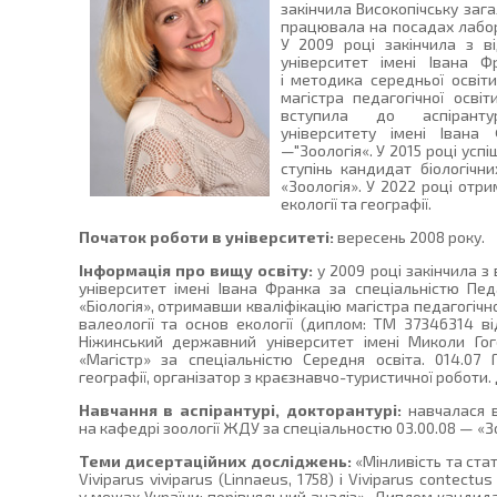
закінчила Високопічську заг
працювала на посадах лабор
У 2009 році закінчила з 
університет імені Івана Ф
і методика середньої освіти
магістра педагогічної освіт
вступила до аспіранту
університету імені Івана
—"Зоологія«. У 2015 році усп
ступінь кандидат біологічн
«Зоологія». У 2022 році от
екології та географії.
Початок роботи в університеті:
вересень 2008 року.
Інформація про вищу освіту:
у 2009 році закінчила 
університет імені Івана Франка за спеціальністю Пед
«Біологія», отримавши кваліфікацію магістра педагогічної 
валеології та основ екології (диплом: ТМ 37346314 від
Ніжинський державний університет імені Миколи Гого
«Магістр» за спеціальністю Середня освіта. 014.07 
географії, організатор з краєзнавчо-туристичної роботи. 
Навчання в аспірантурі, докторантурі:
навчалася в 
на кафедрі зоології ЖДУ за спеціальностю 03.00.08 — «Зо
Теми дисертаційних досліджень:
«Мінливість та ста
Viviparus viviparus (Linnaeus, 1758) і Viviparus contectus 
у межах України: порівняльний аналіз». Диплом кандид