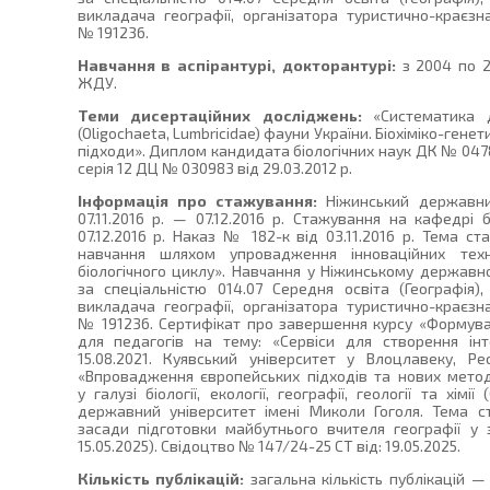
викладача географії, організатора туристично-краєз
№ 191236.
Навчання в аспірантурі, докторантурі:
з 2004 по 2
ЖДУ.
Теми дисертаційних досліджень:
«Систематика 
(Oligochaeta, Lumbricidae) фауни України. Біохіміко-ген
підходи». Диплом кандидата біологічних наук ДК № 0478
серія 12 ДЦ № 030983 від 29.03.2012 р.
Інформація про стажування:
Ніжинський державний
07.11.2016 р. — 07.12.2016 р. Стажування на кафедрі 
07.12.2016 р. Наказ № 182-к від 03.11.2016 р. Тема с
навчання шляхом упровадження інноваційних техн
біологічного циклу». Навчання у Ніжинському державно
за спеціальністю 014.07 Середня освіта (Географія)
викладача географії, організатора туристично-краєз
№ 191236. Сертифікат про завершення курсу «Формува
для педагогів на тему: «Сервіси для створення інт
15.08.2021. Куявський університет у Влоцлавеку, Р
«Впровадження європейських підходів та нових методі
у галузі біології, екології, географії, геології та хімії
державний університет імені Миколи Гоголя. Тема с
засади підготовки майбутнього вчителя географії у з
15.05.2025). Свідоцтво № 147/24-25 СТ від: 19.05.2025.
Кількість публікацій:
загальна кількість публікацій —