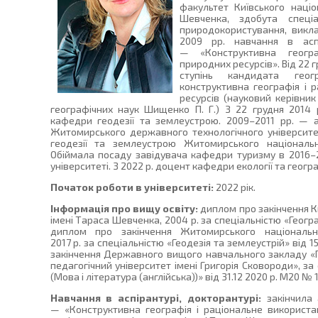
факультет Київського націо
Шевченка, здобута спеці
природокористування, викла
2009 рр. навчання в аспір
— «Конструктивна геогра
природних ресурсів». Від 22 
ступінь кандидата геог
конструктивна географія і 
ресурсів (науковий керівни
географічних наук Шищенко П. Г.) З 22 грудня 2014
кафедри геодезії та землеустрою. 2009–2011 рр. — а
Житомирського державного технологічного університе
геодезії та землеустрою Житомирського національно
Обіймала посаду завідувача кафедри туризму в 2016–2
університеті. З 2022 р. доцент кафедри екології та геогр
Початок роботи в університеті:
2022 рік.
Інформація про вищу освіту:
диплом про закінчення К
імені Тараса Шевченка, 2004 р. за спеціальністю «Геогра
диплом про закінчення Житомирського національног
2017 р. за спеціальністю «Геодезія та землеустрій» від 
закінчення Державного вищого навчального закладу 
педагогічний університет імені Григорія Сковороди», за
(Мова і література (англійська))» від 31.12 2020 р. М20 № 
Навчання в аспірантурі, докторантурі:
закінчила 
— «Конструктивна географія і раціональне використан