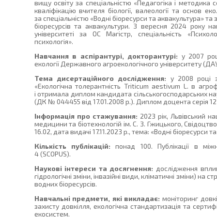
вищу освіту за спеціальністю «Педагогіка і методика се
кваліфікацію вчителя біології, валеології та основ еко
за спеціальністю «Водні біоресурси та аквакультура» та 
біоресурсів та аквакультури. З вересня 2024 року н
університеті за ОС Магістр, спеціальність «Психол
психологія».
Навчання в аспірантурі, докторантурі:
у 2007 роц
екології Державного агроекологічного університету (ДАУ) 
Тема дисертаційного дослідження:
у 2008 році з
«Екологічна толерантність Triticum aestivum L. в агр
і отримала диплом кандидата сільськогосподарських наук
(ДК № 044455 від 17.01.2008 р.). Диплом доцента серія 12
Інформація про стажування:
2023 рік, Львівський н
медицини та біотехнологій ім. С. З. Гжицького, Свідоцтв
16.02, дата видачі 17.11.2023 р., тема: «Водні біоресурси т
Кількість публікацій:
понад 100. Публікації в між
4 (SCOPUS).
Наукові інтереси та досягнення:
дослідження вплив
гідрологічні зміни, інвазійні види, кліматичні зміни) на 
водних біоресурсів.
Навчальні предмети, які викладає:
моніторинг довкі
захисту довкілля, екологічна стандартизація та сертифі
екосистем.