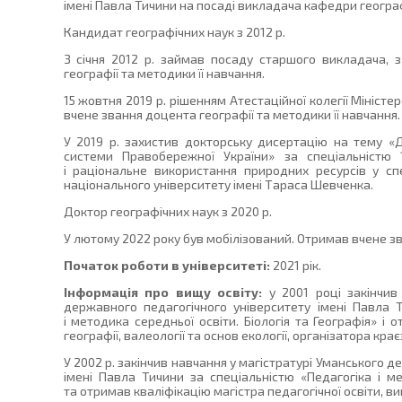
імені Павла Тичини на посаді викладача кафедри географі
Кандидат географічних наук з 2012 р.
З січня 2012 р. займав посаду старшого викладача, 
географії та методики її навчання.
15 жовтня 2019 р. рішенням Атестаційної колегії Міністе
вчене звання доцента географії та методики її навчання.
У 2019 р. захистив докторську дисертацію на тему «Д
системи Правобережної України» за спеціальністю 1
і раціональне використання природних ресурсів у спе
національного університету імені Тараса Шевченка.
Доктор географічних наук з 2020 р.
У лютому 2022 року був мобілізований. Отримав вчене зв
Початок роботи в університеті:
2021 рік.
Інформація про вищу освіту:
у 2001 році закінчив
державного педагогічного університету імені Павла Т
і методика середньої освіти. Біологія та Географія» і о
географії, валеології та основ екології, організатора кра
У 2002 р. закінчив навчання у магістратурі Уманського 
імені Павла Тичини за спеціальністю «Педагогіка і ме
та отримав кваліфікацію магістра педагогічної освіти, ви