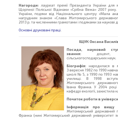
Нагороди:
лауреат премії Президента України для 
Щорічної Поліської Відзнаки «Срібна Вежа» 2007 року.
України, подяки від Національного центру «Мала ак
нагрудним знаком «Слава Житомирського державного
2013 р. та численними грамотами і подяками за наукові 
Основні друковані праці
.
ІЩУК
Оксана Василі
Посада, науковий сту
звання:
доцент, к
сільськогосподарських наук.
Біографія:
народилася в м.
З вересня 1982 по 1990 навча
школі № 5, з 1990 по 1993 н
училищі. В 1998 вступ
Житомирського державного
Івана Франка. У 2004 році
кафедрі екології, захистила 
Початок роботи в універси
Інформація про вищу о
Житомирський державний пе
Франка (нині Житомирський державний університет ім