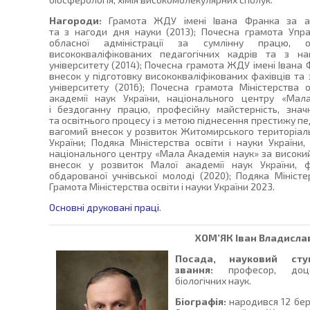
Нагороди:
Грамота ЖДУ імені Івана Франка за акт
та з нагоди дня науки (2013); Почесна грамота Упра
обласної адміністрації за сумлінну працю, 
висококваліфікованих педагогічних кадрів та з на
університету (2014); Почесна грамота ЖДУ імені Івана
внесок у підготовку висококваліфікованих фахівців та 
університету (2016); Почесна грамота Міністерства о
академії наук України, національного центру «Мал
і бездоганну працю, професійну майстерність, знач
та освітнього процесу і з метою піднесення престижу пе
вагомий внесок у розвиток Житомирського територіаль
України; Подяка Міністерства освіти і науки України,
національного центру «Мала Академія наук» за високи
внесок у розвиток Малої академії наук України, ф
обдарованої учнівської молоді (2020); Подяка Міністе
Грамота Міністерства освіти і науки України 2023.
Основні друковані праці
.
ХОМ’ЯК
Іван Владисла
Посада, науковий сту
звання:
професор, доце
біологічних наук.
Біографія:
народився 12 бере