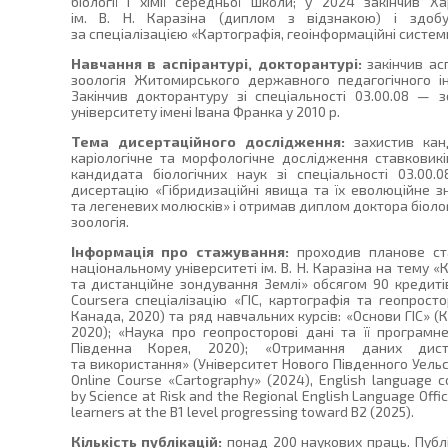
біології і хімії середньої школи; у 2024 закінчив Х
ім. В. Н. Каразіна (диплом з відзнакою) і здобув
за спеціалізацією «Картографія, геоінформаційні систем
Навчання в аспірантурі, докторантурі:
закінчив асп
зоологія Житомирського державного педагогічного ін
Закінчив докторантуру зі спеціальності 03.00.08 —
університету імені Івана Франка у 2010 р.
Тема дисертаційного дослідження:
захистив кан
каріологічне та морфологічне дослідження ставковик
кандидата біологічних наук зі спеціальності 03.00.
дисертацію «Гібридизаційні явища та їх еволюційне з
та легеневих молюсків» і отримав диплом доктора біологі
зоологія.
Інформація про стажування:
проходив планове ста
національному університеті ім. В. Н. Каразіна на тему 
та дистанційне зондування Землі» обсягом 90 кредиті
Coursera спеціалізацію «ГІС, картографія та геопрост
Канада, 2020) та ряд навчальних курсів: «Основи ГІС» (К
2020); «Наука про геопросторові дані та її програмн
Південна Корея, 2020); «Отримання даних диста
та використання» (Університет Нового Південного Уельсу
Online Course «Cartography» (2024), English language co
by Science at Risk and the Regional English Language Offic
learners at the B1 level progressing toward B2 (2025).
Кількість публікацій:
понад 200 наукових праць. Публ