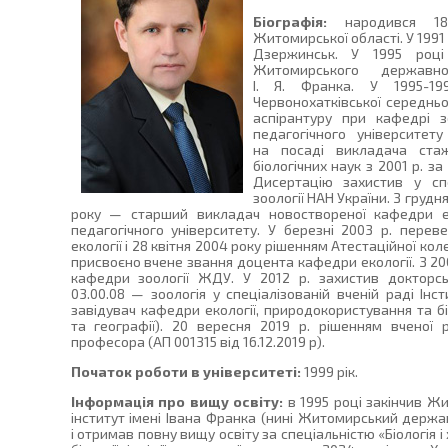
Біографія:
народився 18.
Житомирської області. У 1991
Дзержинськ. У 1995 році
Житомирського державно
І. Я. Франка. У 1995-19
Червонохатківської середньо
аспірантуру при кафедрі 
педагогічного університет
на посаді викладача стаж
біологічних наук з 2001 р. з
Дисертацію захистив у спе
зоології НАН України. З грудн
року — старший викладач новоствореної кафедри е
педагогічного університету. У березні 2003 р. пер
екології і 28 квітня 2004 року рішенням Атестаційної коле
присвоєно вчене звання доцента кафедри екології. З 200
кафедри зоології ЖДУ. У 2012 р. захистив докторс
03.00.08 — зоологія у спеціалізованій вченій раді Інст
завідувач кафедри екології, природокористування та бі
та географії). 20 вересня 2019 р. рішенням вчено
професора (АП 001315 від 16.12.2019 р).
Початок роботи в університеті:
1999 рік.
Інформація про вищу освіту:
в 1995 році закінчив Ж
інститут імені Івана Франка (нині Житомирський держа
і отримав повну вищу освіту за спеціальністю «Біологія і