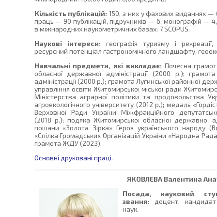
Кількість публікацій:
150, з них у фахових виданнях —
праць — 90 публікацій, підручників — 6, монографій — 4,
в міжнародних наукометричних базах: 7 SCOPUS.
Наукові інтереси:
географія туризму і рекреації,
ресурсний потенціал гастрономічного ландшафту, геоеко
Навчальні предмети, які викладає:
Почесна грамота
обласної державної адміністрації (2000 р.); грамо
адміністрації (2000 р.); грамота Лугинської районної держ
управління освіти Житомирської міської ради Житомирсь
Міністерства аграрної політики та продовольства У
агроекологічного університету (2012 р.); медаль «Горді
Верховної Ради України Міжфракційного депутатсь
(2018 р.); подяка Житомирської обласної державної ад
пошани «Золота Зірка» Героя українського народу (Вс
«Спілка Громадських Організацій України «Народна Рада
грамота ЖДУ (2023).
Основні друковані праці
.
ЯКОВЛЕВА
Валентина Ана
Посада, науковий сту
звання:
доцент, кандидат 
наук.