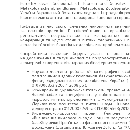
Forestry Ideas, Geojournal of Tourism and Geosites, 
Malakologische abhandlungen, Malacologia, Zoodiversity
України, Український ботанічний журнал, Інтродукція рос
Екосиситеми їх оптимізація та охорона, Заповідна справа в
Кафедра за час свого існування накопичила значний 
та освітніх проектів. Її співробітники є організа
регіональних, всеукраїнських та міжнародних ко
конференції та круглі столи з питань теоретичних і 
екологічної освіти, біологічних досліджень, проблем малак
Співробітники кафедри беруть участь в ряді мі
на дослідження в галузі екології та природокористуван
екомережі, створення міжнародних біосферних резерватів
Науково-дослідна робота «Геногеографічні осо
поліплоїдних видових комплексів безхребетних»
фонду фундаментальних досліджень України (
0107U008531; 2007–2008 рр.).
Міжнародний українсько-литовський проект «Вид
Bucephalidae та специфічність у виборі хазяїв: 
морфологічними, каріологічними та молекулярним
Державного агентство з питань науки, іннова
держреєстрації: 0112U002259 та 0113U004563; 2012-
Українсько-білоруський проект (напрям: р
«Визначення видового складу і оцінка ресурсно
басейну річки Прип’ять» за фінансової підтрим
досліджень (договіри від 18 жовтня 2016 р. № Ф73