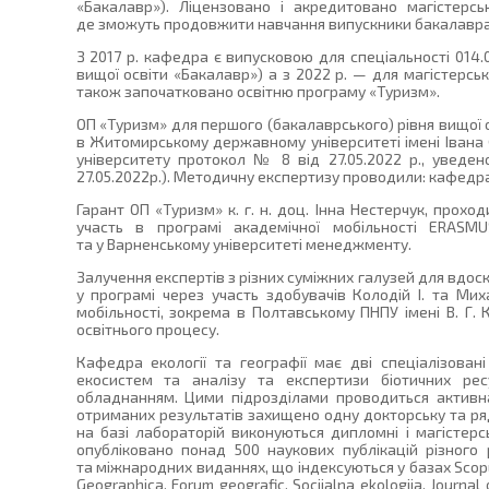
«Бакалавр»). Ліцензовано і акредитовано магістерськ
де зможуть продовжити навчання випускники бакалавра
З 2017 р. кафедра є випусковою для спеціальності 014.0
вищої освіти «Бакалавр») а з 2022 р. — для магістерсько
також започатковано освітню програму «Туризм».
ОП «Туризм» для першого (бакалаврського) рівня вищої 
в Житомирському державному університеті імені Іван
університету протокол № 8 від 27.05.2022 р., увед
27.05.2022р.). Методичну експертизу проводили: кафедра 
Гарант ОП «Туризм» к. г. н. доц. Інна Нестерчук, прох
участь в програмі академічної мобільності ERASMU
та у Варненському університеті менеджменту.
Залучення експертів з різних суміжних галузей для вдос
у програмі через участь здобувачів Колодій І. та Ми
мобільності, зокрема в Полтавському ПНПУ імені В. Г.
освітнього процесу.
Кафедра екології та географії має дві спеціалізовані 
екосистем та аналізу та експертизи біотичних ресу
обладнанням. Цими підрозділами проводиться активна 
отриманих результатів захищено одну докторську та ря
на базі лабораторій виконуються дипломні і магістерс
опубліковано понад 500 наукових публікацій різного 
та міжнародних виданнях, що індексуються у базах Scopus
Geographica, Forum geografic, Socijalna ekologija, Journa